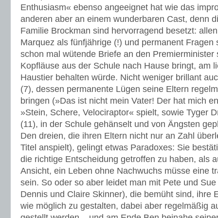
Enthusiasm« ebenso angeeignet hat wie das improv
anderen aber an einem wunderbaren Cast, denn die
Familie Brockman sind hervorragend besetzt: all
Marquez als fünfjährige (!) und permanent Fragen 
schon mal wütende Briefe an den Premierminister s
Kopfläuse aus der Schule nach Hause bringt, am li
Haustier behalten würde. Nicht weniger brillant a
(7), dessen permanente Lügen seine Eltern regelm
bringen (»Das ist nicht mein Vater! Der hat mich en
»Stein, Schere, Velociraptor« spielt, sowie Tyger
(11), in der Schule gehänselt und von Ängsten gepl
Den dreien, die ihren Eltern nicht nur an Zahl über
Titel anspielt), gelingt etwas Paradoxes: Sie bestä
die richtige Entscheidung getroffen zu haben, als au
Ansicht, ein Leben ohne Nachwuchs müsse eine tr
sein. So oder so aber leidet man mit Pete und Sue
Dennis und Claire Skinner), die bemüht sind, ihre 
wie möglich zu gestalten, dabei aber regelmäßig 
gestellt werden – und am Ende Ben beinahe seinen 