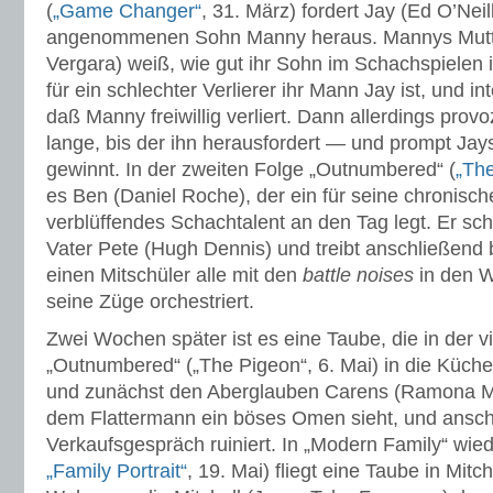
(
„Game Changer“
, 31. März) fordert Jay (Ed O’Neil
angenommenen Sohn Manny heraus. Mannys Mutter
Vergara) weiß, wie gut ihr Sohn im Schachspielen i
für ein schlechter Verlierer ihr Mann Jay ist, und in
daß Manny freiwillig verliert. Dann allerdings prov
lange, bis der ihn herausfordert — und prompt Ja
gewinnt. In der zweiten Folge „Outnumbered“ (
„The
es Ben (Daniel Roche), der ein für seine chronisc
verblüffendes Schachtalent an den Tag legt. Er sc
Vater Pete (Hugh Dennis) und treibt anschließend
einen Mitschüler alle mit den
battle noises
in den 
seine Züge orchestriert.
Zwei Wochen später ist es eine Taube, die in der v
„Outnumbered“ („The Pigeon“, 6. Mai) in die Küche
und zunächst den Aberglauben Carens (Ramona Mar
dem Flattermann ein böses Omen sieht, und ansch
Verkaufsgespräch ruiniert. In „Modern Family“ wie
„Family Portrait“
, 19. Mai) fliegt eine Taube in Mit