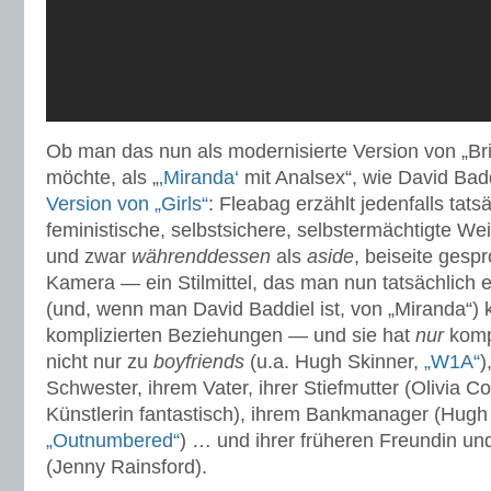
Ob man das nun als modernisierte Version von „Br
möchte, als „
‚Miranda‘
mit Analsex“, wie David Bad
Version von „Girls“
: Fleabag erzählt jedenfalls tats
feministische, selbstsichere, selbstermächtigte Wei
und zwar
währenddessen
als
aside
, beiseite gespr
Kamera — ein Stilmittel, das man nun tatsächlich
(und, wenn man David Baddiel ist, von „Miranda“) 
komplizierten Beziehungen — und sie hat
nur
komp
nicht nur zu
boyfriends
(u.a. Hugh Skinner,
„W1A“
)
Schwester, ihrem Vater, ihrer Stiefmutter (Olivia C
Künstlerin fantastisch), ihrem Bankmanager (Hugh
„Outnumbered“
) … und ihrer früheren Freundin un
(Jenny Rainsford).