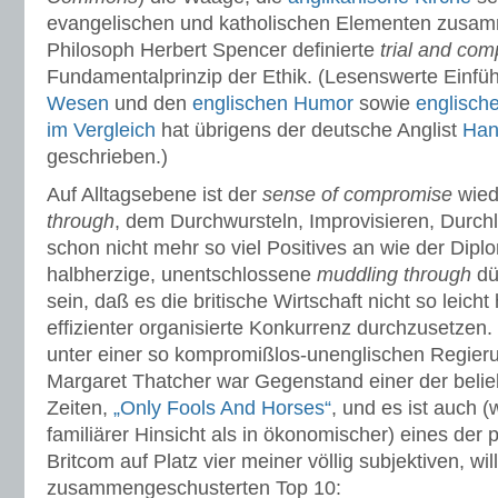
evangelischen und katholischen Elementen zusam
Philosoph Herbert Spencer definierte
trial and co
Fundamentalprinzip der Ethik. (Lesenswerte Einfü
Wesen
und den
englischen Humor
sowie
englisch
im Vergleich
hat übrigens der deutsche Anglist
Han
geschrieben.)
Auf Alltagsebene ist der
sense of compromise
wied
through
, dem Durchwursteln, Improvisieren, Durch
schon nicht mehr so viel Positives an wie der Dipl
halbherzige, unentschlossene
muddling through
dü
sein, daß es die britische Wirtschaft nicht so leicht
effizienter organisierte Konkurrenz durchzusetzen
unter einer so kompromißlos-unenglischen Regier
Margaret Thatcher war Gegenstand einer der belieb
Zeiten,
„Only Fools And Horses“
, und es ist auch 
familiärer Hinsicht als in ökonomischer) eines de
Britcom auf Platz vier meiner völlig subjektiven, will
zusammengeschusterten Top 10: