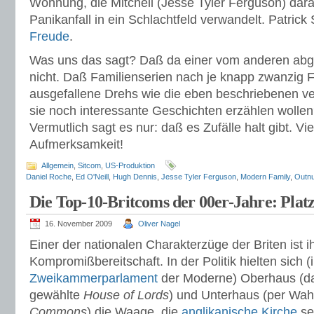
Wohnung, die Mitchell (Jesse Tyler Ferguson) dara
Panikanfall in ein Schlachtfeld verwandelt. Patrick
Freude
.
Was uns das sagt? Daß da einer vom anderen abg
nicht. Daß Familienserien nach je knapp zwanzig F
ausgefallene Drehs wie die eben beschriebenen v
sie noch interessante Geschichten erzählen wolle
Vermutlich sagt es nur: daß es Zufälle halt gibt. Vi
Aufmerksamkeit!
Allgemein
,
Sitcom
,
US-Produktion
Daniel Roche
,
Ed O'Neill
,
Hugh Dennis
,
Jesse Tyler Ferguson
,
Modern Family
,
Outn
Die Top-10-Britcoms der 00er-Jahre: Platz
16. November 2009
Oliver Nagel
Einer der nationalen Charakterzüge der Briten ist i
Kompromißbereitschaft. In der Politik hielten sich (
Zweikammerparlament
der Moderne) Oberhaus (da
gewählte
House of Lords
) und Unterhaus (per Wa
Commons
) die Waage, die
anglikanische Kirche
se