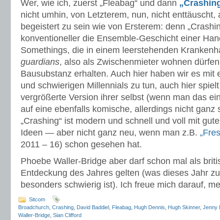
Wer, wie ich, zuerst „Fleabag“ und dann
„Crashin
nicht umhin, von Letzterem, nun, nicht enttäuscht, 
begeistert zu sein wie von Ersterem: denn „Crashin
konventioneller die Ensemble-Geschicht einer Hand
Somethings, die in einem leerstehenden Krankenh
guardians
, also als Zwischenmieter wohnen dürfen,
Bausubstanz erhalten. Auch hier haben wir es mit e
und schwierigen Millennials zu tun, auch hier spiel
vergrößerte Version ihrer selbst (wenn man das ein
auf eine ebenfalls komische, allerdings nicht ganz 
„Crashing“ ist modern und schnell und voll mit gu
Ideen — aber nicht ganz neu, wenn man z.B.
„Fre
2011 – 16) schon gesehen hat.
Phoebe Waller-Bridge aber darf schon mal als bri
Entdeckung des Jahres gelten (was dieses Jahr z
besonders schwierig ist). Ich freue mich darauf, me
Sitcom
Broadchurch
,
Crashing
,
David Baddiel
,
Fleabag
,
Hugh Dennis
,
Hugh Skinner
,
Jenny 
Waller-Bridge
,
Sian Clifford