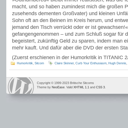
macht, und so haben zumindest mich die großen 
zusehends dementen Großvater) und kleinen Unfäll
Sohn oft an den Beinen im Kreis herum, und entwe
jemand den Tisch verrückt oder er ist gewachsen!«
gefangengenommen – und zum Schluß sogar für d
begeistert, zukünftig Geld zu sparen, indem man e
mehr kauft. Und dafür aber die DVD der ersten Staf
(Zuerst erschienen in der Humorkritik in TITANIC 
Humorkritik
,
Sitcom
Claire Skinner
,
Curb Your Enthusiasm
,
Hugh Dennis
,
Copyright © 1999-2023 Britische Sitcoms
Theme by
NeoEase
. Valid
XHTML 1.1
and
CSS 3
.