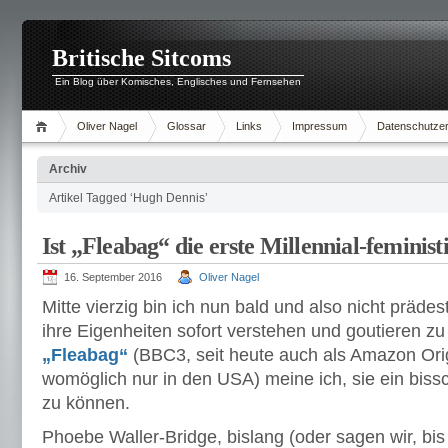
Britische Sitcoms
Ein Blog über Komisches, Englisches und Fernsehen
Oliver Nagel
Glossar
Links
Impressum
Datenschutzer
Archiv
Artikel Tagged ‘Hugh Dennis’
Ist „Fleabag“ die erste Millennial-feminis
16. September 2016
Oliver Nagel
Mitte vierzig bin ich nun bald und also nicht prädest
ihre Eigenheiten sofort verstehen und goutieren zu
„Fleabag“
(BBC3, seit heute auch als Amazon Origi
womöglich nur in den USA) meine ich, sie ein bis
zu können.
Phoebe Waller-Bridge, bislang (oder sagen wir, bis