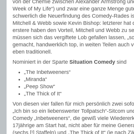
von der Chemie zwischen Alexander Armstrong und 
Week of My Life“) und zwar eine ganze Menge gute
schwerlich die Neuerfindung des Comedy-Rades ist.
Mitchell & Webb sowie Kevin Bishop: letzterer hat 
erstere haben den Vorteil, Mitchell und Webb zu sei
müssen sich das vergiftete Lob gefallen lassen, „so
gemacht, handwerklich top, in weiten Teilen auch v
eben traditionell.
Nominiert in der Sparte
Situation Comedy
sind
„The Inbetweeners“
„Miranda“
„Peep Show“
„The Thick of It“
Von diesen vier fallen für mich persönlich zwei sof
„Ich bin so ein liebenswerter Tollpatsch“-Sitcom u
Comedy „Inbetweeners“, die gewiß viele Wiederer
17jährige am Start hat, nicht aber für meine Gene
(sechs [!] Staffeln) und „The Thick of It“ (je nach 