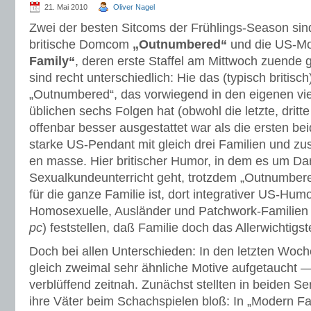
21. Mai 2010
Oliver Nagel
Zwei der besten Sitcoms der Frühlings-Season sind
britische Domcom
„Outnumbered“
und die US-M
Family“
, deren erste Staffel am Mittwoch zuende 
sind recht unterschiedlich: Hie das (typisch britisc
„Outnumbered“, das vorwiegend in den eigenen vie
üblichen sechs Folgen hat (obwohl die letzte, dritte 
offenbar besser ausgestattet war als die ersten be
starke US-Pendant mit gleich drei Familien und z
en masse. Hier britischer Humor, in dem es um D
Sexualkundeunterricht geht, trotzdem „Outnumbered
für die ganze Familie ist, dort integrativer US-Humo
Homosexuelle, Ausländer und Patchwork-Familien 
pc
) feststellen, daß Familie doch das Allerwichtigst
Doch bei allen Unterschieden: In den letzten Woch
gleich zweimal sehr ähnliche Motive aufgetaucht 
verblüffend zeitnah. Zunächst stellten in beiden S
ihre Väter beim Schachspielen bloß: In „Modern Fa