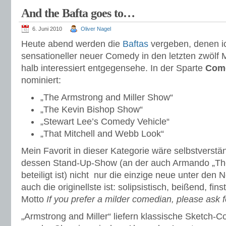
And the Bafta goes to…
6. Juni 2010
Oliver Nagel
Heute abend werden die
Baftas
vergeben, denen i
sensationeller neuer Comedy in den letzten zwölf 
halb interessiert entgegensehe. In der Sparte
Com
nominiert:
„The Armstrong and Miller Show“
„The Kevin Bishop Show“
„Stewart Lee’s Comedy Vehicle“
„That Mitchell and Webb Look“
Mein Favorit in dieser Kategorie wäre selbstverstä
dessen Stand-Up-Show (an der auch Armando „The
beteiligt ist) nicht nur die einzige neue unter den
auch die originellste ist: solipsistisch, beißend, f
Motto
If you prefer a milder comedian, please ask 
„Armstrong and Miller“ liefern klassische Sketch-C