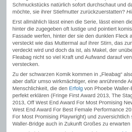
Schmuckstücks natürlich sofort durchschaut und d
möchte, sie ihrer Stiefmutter zurückzuerstatten?
Hi
Erst allmählich lässt einen die Serie, lässt einen di
hinter die zugegeben oft lustige und pointiert komi
Fassade werfen, hinter der sie den dunklen Fleck a
versteckt wie das Muttermal auf ihrer Stirn, das zu
verdeckt wird und doch da ist, als Makel, der unü
Fleabag nicht so viel Kraft und Aufwand darauf ve
verstecken.
Zu der schwarzen Komik kommen in „Fleabag“ also,
aber dafür umso wirkmächtiger, eine anrührende Au
Menschlichkeit, die den
Erfolg
von Phoebe Waller-B
perfekt erklären (Fringe First Award 2013, The St
2013, Off West End Award For Most Promising New
West End Award For Best Female Performance 2013
For Most Promising Playwright) und zuversichtlich
Waller-Bridge auch in Zukunft Großes zu erwarten i