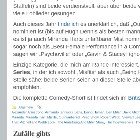
Staffeln) sind beide verdienstvoll, aber über beid
viele Loblieder gesungen.
Auch dieses Jahr
finde ich
es unerklärlich, daß „O
nominiert ist (bis auf Hugh Dennis als besten männ
es ist ja auch Miranda Harts unfaßbarer Mist nomini
sogar noch als „Best Female Perfomance in a Com
sagen wir „Psychoville“ oder „Gavin & Stacey“ igno
Einzige Kategorie, die mich am Rande interessiert,
Series
, in der ich sowohl „Misfits“ als auch „Bein
Stelle sähe; beide Serien seien an dieser Stelle a
empfohlen.
Die komplette Comedy-Shortlist findet sich im
Brit
Allgemein
Alexander Armstrong
,
Armando Iannucci
,
Bafta
,
Being Human
,
Ben Miller
,
David Mitch
Miranda
,
Miranda Hart
,
Misfits
,
Outnumbered
,
Peep Show
,
Robert Webb
,
Stewart Le
That Mitchell and Webb Look
,
The Armstrong And Miller Show
,
The Inbetweeners
,
Th
Zufälle gibts