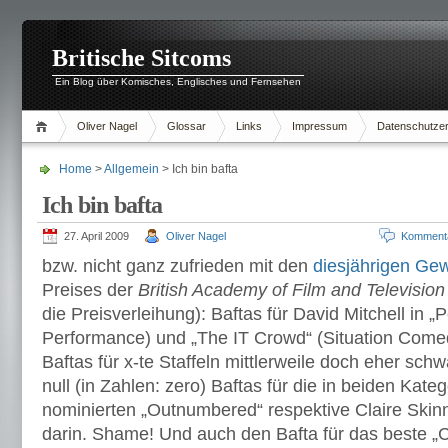
Britische Sitcoms
Ein Blog über Komisches, Englisches und Fernsehen
Oliver Nagel
Glossar
Links
Impressum
Datenschutzer
Home
>
Allgemein
> Ich bin bafta
Ich bin bafta
27. April 2009
Oliver Nagel
Komment
bzw. nicht ganz zufrieden mit den
diesjährigen Ge
Preises der
British Academy of Film and Television
die Preisverleihung): Baftas für David Mitchell i
Performance) und „The IT Crowd“ (Situation Come
Baftas für x-te Staffeln mittlerweile doch eher sc
null (in Zahlen: zero) Baftas für die in beiden Kate
nominierten „Outnumbered“ respektive Claire Skinne
darin. Shame! Und auch den Bafta für das beste