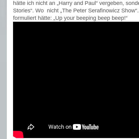
hätte ich nicht an „Harry and Paul“ vergeben, sond
Stories“. Wo nicht „The Peter Serafinowicz Show“.
formuliert hätte: „Up your beeping beep beep!“