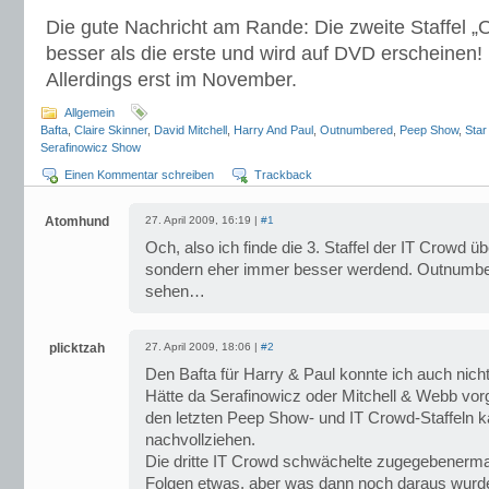
Die gute Nachricht am Rande: Die zweite Staffel „
besser als die erste und wird auf DVD erscheinen! 
Allerdings erst im November.
Allgemein
Bafta
,
Claire Skinner
,
David Mitchell
,
Harry And Paul
,
Outnumbered
,
Peep Show
,
Star
Serafinowicz Show
Einen Kommentar schreiben
Trackback
Atomhund
27. April 2009, 16:19 |
#1
Och, also ich finde die 3. Staffel der IT Crowd 
sondern eher immer besser werdend. Outnumbe
sehen…
plicktzah
27. April 2009, 18:06 |
#2
Den Bafta für Harry & Paul konnte ich auch nich
Hätte da Serafinowicz oder Mitchell & Webb vorge
den letzten Peep Show- und IT Crowd-Staffeln k
nachvollziehen.
Die dritte IT Crowd schwächelte zugegebenerma
Folgen etwas, aber was dann noch daraus wurde