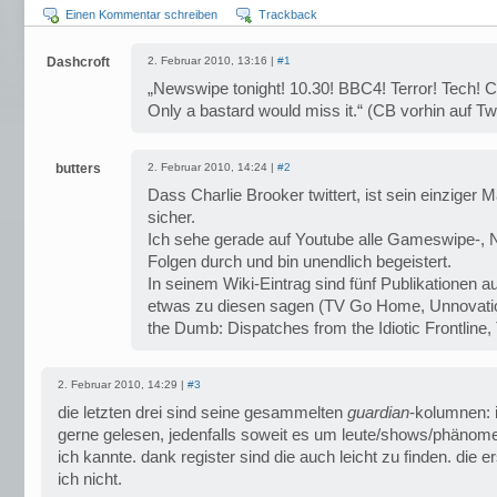
Einen Kommentar schreiben
Trackback
Dashcroft
2. Februar 2010, 13:16 |
#1
„Newswipe tonight! 10.30! BBC4! Terror! Tech! C
Only a bastard would miss it.“ (CB vorhin auf Twi
butters
2. Februar 2010, 14:24 |
#2
Dass Charlie Brooker twittert, ist sein einziger M
sicher.
Ich sehe gerade auf Youtube alle Gameswipe-,
Folgen durch und bin unendlich begeistert.
In seinem Wiki-Eintrag sind fünf Publikationen a
etwas zu diesen sagen (TV Go Home, Unnovati
the Dumb: Dispatches from the Idiotic Frontline, T
2. Februar 2010, 14:29 |
#3
die letzten drei sind seine gesammelten
guardian
-kolumnen: 
gerne gelesen, jedenfalls soweit es um leute/shows/phänome
ich kannte. dank register sind die auch leicht zu finden. die 
ich nicht.