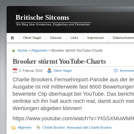
Britische Sitcoms
Ein Blog über Komisches, Englisches und Fernsehen
Oliver Nagel
Glossar
Links
Impressum
Datenschutzer
Home
>
Allgemein
> Brooker stürmt YouTube-Charts
Brooker stürmt YouTube-Charts
2. Februar 2010
Oliver Nagel
Komment
Charlie Brookers Fernsehreport-Parodie aus der l
Ausgabe ist mit mittlerweile fast 8000 Bewertunge
bewertete Clip überhaupt bei YouTube. Das berich
verlinke ich ihn halt auch noch mal, damit auch me
Wertungen abgeben können!
https://www.youtube.com/watch?v=YtGSXMuWM
Allgemein
Charlie Brooker
,
Newswipe with Charlie Brooker