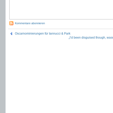
Kommentare abonnieren
Oscarnominierungen für Iannucci & Park
„I’d been disguised though, wasn’t