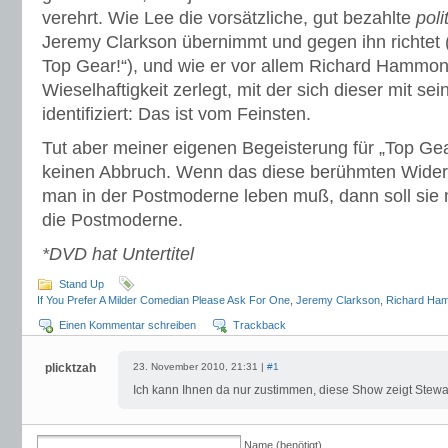
verehrt. Wie Lee die vorsätzliche, gut bezahlte
poli
Jeremy Clarkson übernimmt und gegen ihn richtet („I
Top Gear!“), und wie er vor allem Richard Hammon
Wieselhaftigkeit zerlegt, mit der sich dieser mit se
identifiziert: Das ist vom Feinsten.
Tut aber meiner eigenen Begeisterung für „Top Gea
keinen Abbruch. Wenn das diese berühmten Wider
man in der Postmoderne leben muß, dann soll sie 
die Postmoderne.
*DVD hat Untertitel
Stand Up
If You Prefer A Milder Comedian Please Ask For One
,
Jeremy Clarkson
,
Richard Ha
Einen Kommentar schreiben
Trackback
plicktzah
23. November 2010, 21:31 |
#1
Ich kann Ihnen da nur zustimmen, diese Show zeigt Stewa
Name (benötigt)