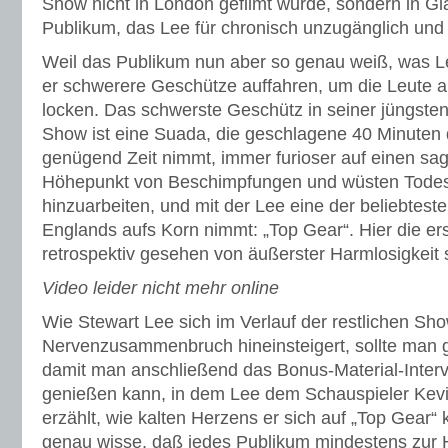
Show nicht in London gefilmt wurde, sondern in G
Publikum, das Lee für chronisch unzugänglich und w
Weil das Publikum nun aber so genau weiß, was Le
er schwerere Geschütze auffahren, um die Leute 
locken. Das schwerste Geschütz in seiner jüngste
Show ist eine Suada, die geschlagene 40 Minuten d
genügend Zeit nimmt, immer furioser auf einen sag
Höhepunkt von Beschimpfungen und wüsten Tod
hinzuarbeiten, und mit der Lee eine der beliebtes
Englands aufs Korn nimmt: „Top Gear“. Hier die er
retrospektiv gesehen von äußerster Harmlosigkeit s
Video leider nicht mehr online
Wie Stewart Lee sich im Verlauf der restlichen Sho
Nervenzusammenbruch hineinsteigert, sollte man
damit man anschließend das Bonus-Material-Inte
genießen kann, in dem Lee dem Schauspieler Kevi
erzählt, wie kalten Herzens er sich auf „Top Gear“ k
genau wisse, daß jedes Publikum mindestens zur H