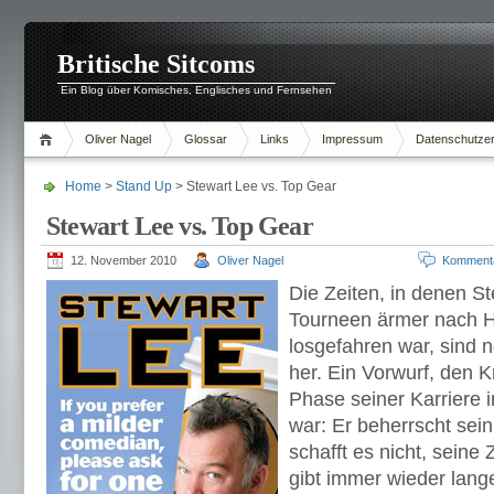
Britische Sitcoms
Ein Blog über Komisches, Englisches und Fernsehen
Oliver Nagel
Glossar
Links
Impressum
Datenschutzer
Home
>
Stand Up
> Stewart Lee vs. Top Gear
Stewart Lee vs. Top Gear
12. November 2010
Oliver Nagel
Komment
Die Zeiten, in denen S
Tourneen ärmer nach H
losgefahren war, sind n
her. Ein Vorwurf, den Kr
Phase seiner Karriere
war: Er beherrscht sein
schafft es nicht, seine
gibt immer wieder lan