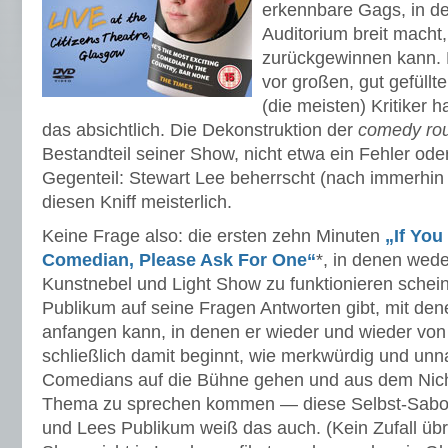
erkennbare Gags, in d
Auditorium breit macht,
zurückgewinnen kann. M
vor großen, gut gefüll
(die meisten) Kritiker 
das absichtlich. Die Dekonstruktion der
comedy rou
Bestandteil seiner Show, nicht etwa ein Fehler o
Gegenteil: Stewart Lee beherrscht (nach immerhin
diesen Kniff meisterlich.
Keine Frage also: die ersten zehn Minuten
„If You
Comedian, Please Ask For One“
*, in denen weder
Kunstnebel und Light Show zu funktionieren schein
Publikum auf seine Fragen Antworten gibt, mit den
anfangen kann, in denen er wieder und wieder von
schließlich damit beginnt, wie merkwürdig und unna
Comedians auf die Bühne gehen und aus dem Nicht
Thema zu sprechen kommen — diese Selbst-Sabota
und Lees Publikum weiß das auch. (Kein Zufall übr