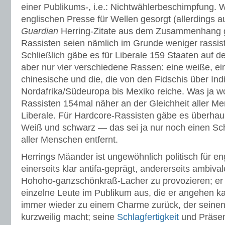
einer Publikums-, i.e.: Nichtwählerbeschimpfung. W
englischen Presse für Wellen gesorgt (allerdings 
Guardian
Herring-Zitate aus dem Zusammenhang ge
Rassisten seien nämlich im Grunde weniger rassisti
Schließlich gäbe es für Liberale 159 Staaten auf de
aber nur vier verschiedene Rassen: eine weiße, ei
chinesische und die, die von den Fidschis über Ind
Nordafrika/Südeuropa bis Mexiko reiche. Was ja w
Rassisten 154mal näher an der Gleichheit aller Me
Liberale. Für Hardcore-Rassisten gäbe es überhau
Weiß und schwarz — das sei ja nur noch einen Schr
aller Menschen entfernt.
Herrings Mäander ist ungewöhnlich politisch für e
einerseits klar antifa-geprägt, andererseits ambival
Hohoho-ganzschönkraß-Lacher zu provozieren; er 
einzelne Leute im Publikum aus, die er angehen ka
immer wieder zu einem Charme zurück, der seine
kurzweilig macht; seine
Schlagfertigkeit
und Präsen