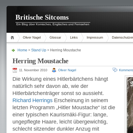
Britische Sitcoms
Ein Blog über Komisches, Englisches und Fernsehen
Oliver Nagel
Glossar
Links
Impressum
Datenschutzer
Home
>
Stand Up
> Herring Moustache
Herring Moustache
11. November 2010
Oliver Nagel
Komment
Die Wirkung eines Hitlerbärtchens hängt
natürlich sehr davon ab, wie der
Hitlerbärtchenträger sonst so aussieht.
Richard Herrings
Erscheinung in seinem
letzten Programm „Hitler Moustache“ ist die
einer typischen Kaurismäki-Figur: lange,
ungepflegte Haare, leicht übergewichtig,
schlecht sitzender dunkler Anzug mit