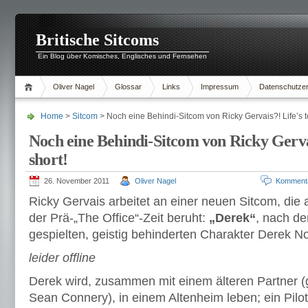
Britische Sitcoms
Ein Blog über Komisches, Englisches und Fernsehen
Oliver Nagel
Glossar
Links
Impressum
Datenschutzer
Home
>
Sitcom
> Noch eine Behindi-Sitcom von Ricky Gervais?! Life’s t
Noch eine Behindi-Sitcom von Ricky Gervai
short!
26. November 2011
Oliver Nagel
Komment
Ricky Gervais arbeitet an einer neuen Sitcom, die
der Prä-„The Office“-Zeit beruht:
„Derek“
, nach d
gespielten, geistig behinderten Charakter Derek Noa
leider offline
Derek wird, zusammen mit einem älteren Partner (
Sean Connery), in einem Altenheim leben; ein Pilo