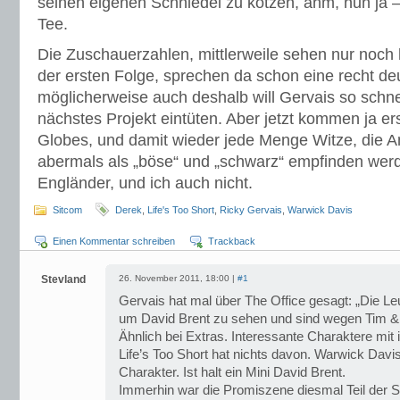
seinen eigenen Schniedel zu kotzen, ähm, nun ja 
Tee.
Die Zuschauerzahlen, mittlerweile sehen nur noch h
der ersten Folge, sprechen da schon eine recht de
möglicherweise auch deshalb will Gervais so schne
nächstes Projekt eintüten. Aber jetzt kommen ja er
Globes, und damit wieder jede Menge Witze, die A
abermals als „böse“ und „schwarz“ empfinden werd
Engländer, und ich auch nicht.
Sitcom
Derek
,
Life's Too Short
,
Ricky Gervais
,
Warwick Davis
Einen Kommentar schreiben
Trackback
Stevland
26. November 2011, 18:00 |
#1
Gervais hat mal über The Office gesagt: „Die L
um David Brent zu sehen und sind wegen Tim &
Ähnlich bei Extras. Interessante Charaktere mit
Life’s Too Short hat nichts davon. Warwick Davis
Charakter. Ist halt ein Mini David Brent.
Immerhin war die Promiszene diesmal Teil der St