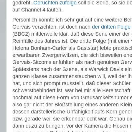
gedreht.
Gerüchten zufolge
soll die Serie, so sie 
auf Channel 4 laufen.
Persönlich könnte ich sehr gut auf eine weitere Be
Gervais verzichten, ist doch nach
der dritten Folge
(BBC2) mittlerweile klar, daß diese Serie einer de
Reinfälle des Jahres ist. Die dritte Folge (mit ein
Helena Bonham-Carter als Gaststar) lebte praktisc
erwartbaren Zwergenwitzen, die sich bisweilen ehe
Gervais-Sitcoms anfühlten als nach genuinen Ger
Spätestens nach der Szene, als Warwick Davis ein
ganzen Klasse zusammenstauchen will, weil der ih
hat, und sich prompt rausstellt, daß dieser Schüler
schwerstbehindert ist, war bei mir alle Bereitschaf
nochmal auf diese Form von Grausamkeitshumor ei
also gar nicht der Bloßstellung eines anderen Klei
dessen darstellerische Unfähigkeit aufs Korn ge
bzw. gerade weil sie erkennbar echt war. Genau d
dann dazu zu bringen, vor der Kamera die Hosen r