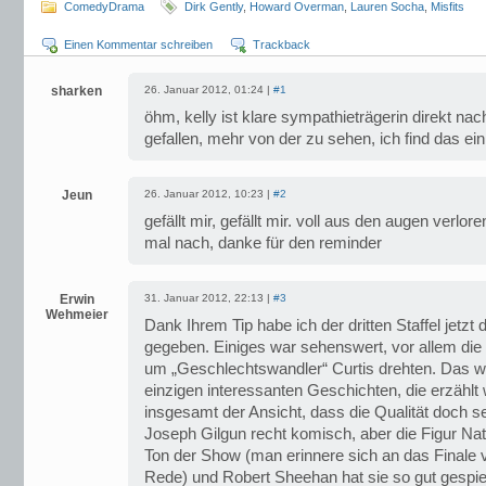
ComedyDrama
Dirk Gently
,
Howard Overman
,
Lauren Socha
,
Misfits
Einen Kommentar schreiben
Trackback
sharken
26. Januar 2012, 01:24 |
#1
öhm, kelly ist klare sympathieträgerin direkt nac
gefallen, mehr von der zu sehen, ich find das ei
Jeun
26. Januar 2012, 10:23 |
#2
gefällt mir, gefällt mir. voll aus den augen verloren
mal nach, danke für den reminder
Erwin
31. Januar 2012, 22:13 |
#3
Wehmeier
Dank Ihrem Tip habe ich der dritten Staffel jetz
gegeben. Einiges war sehenswert, vor allem die 
um „Geschlechtswandler“ Curtis drehten. Das wa
einzigen interessanten Geschichten, die erzählt 
insgesamt der Ansicht, dass die Qualität doch seh
Joseph Gilgun recht komisch, aber die Figur Nat
Ton der Show (man erinnere sich an das Finale v
Rede) und Robert Sheehan hat sie so gut gespie