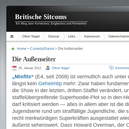
Britische Sitcoms
Ein Blog über Komisches, Englisches und Fernsehen
Oliver Nagel
Glossar
Links
Impressum
Datenschutzer
Home
>
ComedyDrama
> Die Außenseiter
Die Außenseiter
25. Januar 2012
Oliver Nagel
Komment
„Misfits“
(E4, seit 2009) ist vermutlich auch unter
längst kein
Geheimtip
mehr: Zwar haben fundamen
die Show in der letzten, dritten Staffel verändert, 
staffelübergreifende Superhoodie-Plot so in den Hin
darf kritisiert werden — alles in allem aber ist die
Jugendserie rund um straffällige Jugendliche, die si
recht merkwürdigen Superkräften ausgestattet wie
äußerst sehenswert. Dass Howard Overman, der Cr