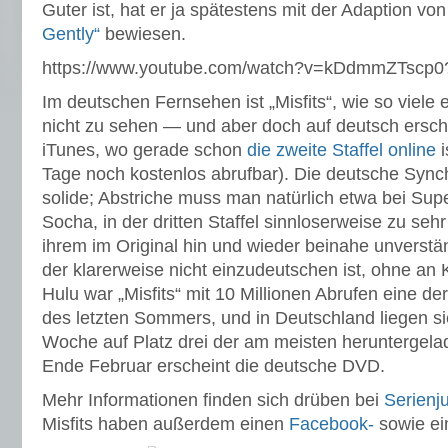
Guter ist, hat er ja spätestens mit der Adaption v
Gently“
bewiesen.
https://www.youtube.com/watch?v=kDdmmZTscp0
Im deutschen Fernsehen ist „Misfits“, wie so viele e
nicht zu sehen — und aber doch auf deutsch ersch
iTunes, wo gerade schon
die zweite Staffel online
i
Tage noch kostenlos abrufbar). Die deutsche Synch
solide; Abstriche muss man natürlich etwa bei Sup
Socha, in der dritten Staffel sinnloserweise zu sehr
ihrem im Original hin und wieder beinahe unverst
der klarerweise nicht einzudeutschen ist, ohne an K
Hulu war „Misfits“ mit 10 Millionen Abrufen eine de
des letzten Sommers, und in Deutschland liegen s
Woche auf Platz drei der am meisten heruntergel
Ende Februar erscheint die deutsche DVD.
Mehr Informationen finden sich drüben bei
Serienj
Misfits haben außerdem einen
Facebook-
sowie e