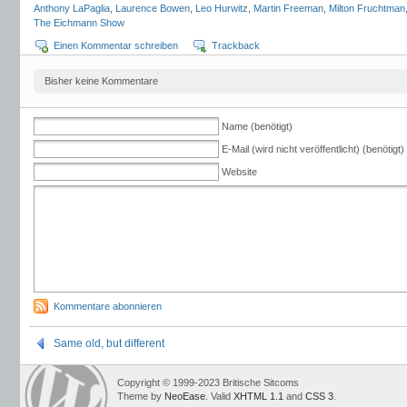
Anthony LaPaglia
,
Laurence Bowen
,
Leo Hurwitz
,
Martin Freeman
,
Milton Fruchtman
The Eichmann Show
Einen Kommentar schreiben
Trackback
Bisher keine Kommentare
Name (benötigt)
E-Mail (wird nicht veröffentlicht) (benötigt)
Website
Kommentare abonnieren
Same old, but different
Copyright © 1999-2023 Britische Sitcoms
Theme by
NeoEase
. Valid
XHTML 1.1
and
CSS 3
.