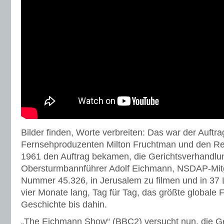
Bilder finden, Worte verbreiten: Das war der Auftra
Fernsehproduzenten Milton Fruchtman und den Reg
1961 den Auftrag bekamen, die Gerichtsverhandl
Obersturmbannführer Adolf Eichmann, NSDAP-Mitg
Nummer 45.326, in Jerusalem zu filmen und in 37 
vier Monate lang, Tag für Tag, das größte globale 
Geschichte bis dahin.
„The Eichmann Show“ (BBC2) versucht nun, die G