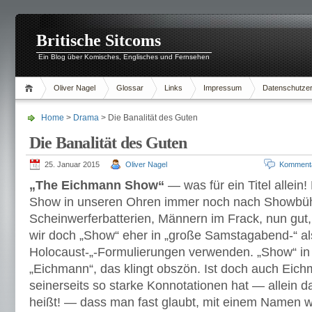
Britische Sitcoms
Ein Blog über Komisches, Englisches und Fernsehen
Oliver Nagel
Glossar
Links
Impressum
Datenschutzer
Home
>
Drama
> Die Banalität des Guten
Die Banalität des Guten
25. Januar 2015
Oliver Nagel
Komment
„The Eichmann Show“
— was für ein Titel allein!
Show in unseren Ohren immer noch nach Showbü
Scheinwerferbatterien, Männern im Frack, nun gut
wir doch „Show“ eher in „große Samstagabend-“ als
Holocaust-„-Formulierungen verwenden. „Show“ in
„Eichmann“, das klingt obszön. Ist doch auch Eichm
seinerseits so starke Konnotationen hat — allein d
heißt! — dass man fast glaubt, mit einem Namen