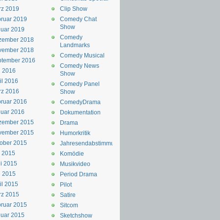
rz 2019
Clip Show
ruar 2019
Comedy Chat
Show
uar 2019
Comedy
zember 2018
Landmarks
vember 2018
Comedy Musical
ptember 2016
Comedy News
i 2016
Show
il 2016
Comedy Panel
rz 2016
Show
ruar 2016
ComedyDrama
uar 2016
Dokumentation
zember 2015
Drama
vember 2015
Humorkritik
ober 2015
Jahresendabstimmung
i 2015
Komödie
i 2015
Musikvideo
i 2015
Period Drama
il 2015
Pilot
rz 2015
Satire
ruar 2015
Sitcom
uar 2015
Sketchshow