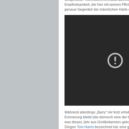
Empfindsamkeit, die hier mit seinem Pflic
genaue Gegenteil der männlichen Härte ei
Während allerdings „Barry“ mir trotz erh
Erinnerung bleibt (die dennoch eine der b
was dieses Jahr aus Großbritannien geko
Dingen
Tom Harris
bezeichnet hat: eine g