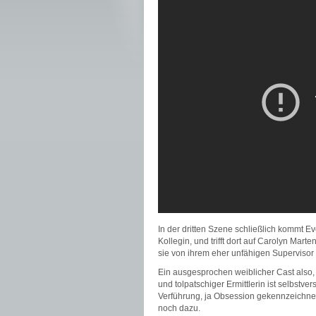
In der dritten Szene schließlich kommt 
Kollegin, und trifft dort auf Carolyn Mart
sie von ihrem eher unfähigen Supervisor
Ein ausgesprochen weiblicher Cast also,
und tolpatschiger Ermittlerin ist selbst
Verführung, ja Obsession gekennzeichnet
noch dazu.