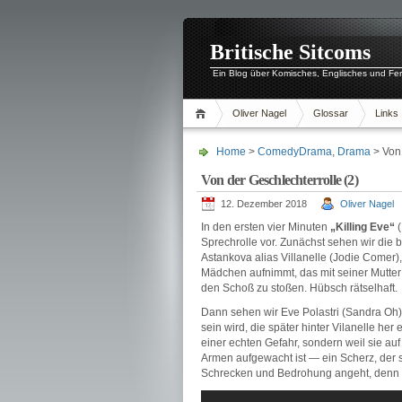
Britische Sitcoms
Ein Blog über Komisches, Englisches und Fe
Oliver Nagel
Glossar
Links
Home
>
ComedyDrama
,
Drama
> Von 
Von der Geschlechterrolle (2)
12. Dezember 2018
Oliver Nagel
In den ersten vier Minuten
„Killing Eve“
(
Sprechrolle vor. Zunächst sehen wir die 
Astankova alias Villanelle (Jodie Comer),
Mädchen aufnimmt, das mit seiner Mutter
den Schoß zu stoßen. Hübsch rätselhaft.
Dann sehen wir Eve Polastri (Sandra Oh)
sein wird, die später hinter Vilanelle her
einer echten Gefahr, sondern weil sie au
Armen aufgewacht ist — ein Scherz, der 
Schrecken und Bedrohung angeht, denn na