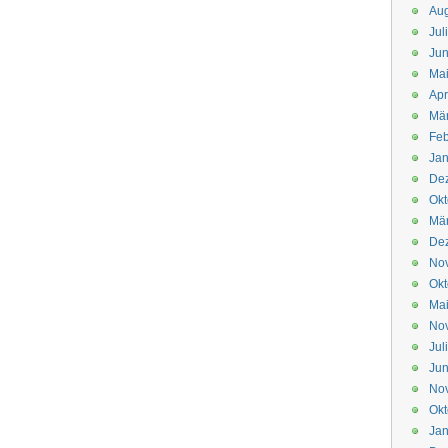
Aug
Jul
Jun
Ma
Apr
Mä
Feb
Jan
De
Okt
Mä
De
No
Okt
Ma
No
Jul
Jun
No
Okt
Jan