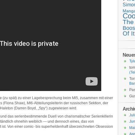
Simo
Mang
Coo
The
Boos
Of It
Neue
Tyl
tom
(Tei
Tor
Ba
Pas
Gus
Eve (zu spät) zu einer Lagebesprechung beim MI5, zusammen mit einer
ens (Fiona Shaw), MI6-Abteilungsleiterin der russischen Sektion, der
 Haleton (Darren Boyd, „Spy“) zugewiesen wird.
Archi
Jul
 und das serienbestimmende Duell von charismatischer Serienkillerin
verständlich ohnehin weiblich — und dennoch eines, das von
Jun
 ist. Von einer comic- bis superheldenhaft überzeichneten Obsession
Ma
Apr