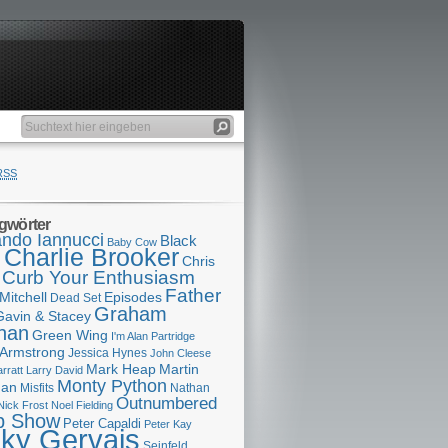
RSS
gwörter
ndo Iannucci
Black
Baby Cow
Charlie Brooker
s
Chris
Curb Your Enthusiasm
Father
Mitchell
Episodes
Dead Set
Graham
Gavin & Stacey
han
Green Wing
I'm Alan Partridge
 Armstrong
Jessica Hynes
John Cleese
Mark Heap
Martin
arratt
Larry David
Monty Python
man
Misfits
Nathan
Outnumbered
Nick Frost
Noel Fielding
p Show
Peter Capaldi
Peter Kay
cky Gervais
Seinfeld