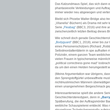
Das Katzundmaus-Spiel, das sich dann ent
phantasievolle Verkleidungen und Auft
immer wieder neu abgewogen und verteil
Bleibt sich Phoebe Waller-Bridge also t
„Vilanella“-Büchern) als Drama mit sehr 
Serie
„Fleabag“
(BBC3, 2016) und ihre a
zwischenzeitlich letzten Beitrag dieses B
Wie schnell doch gerade Geschlechterroll
„Bodyguard“
(BBC1, 2018), einer bis zur
eines Personenschützers (Richard „Robb 
Selbstmordattentäterin in spe aufhalten 
Polizistin, einem ganzen Team weiblicher
vielen Frauen in typischerweise männliche
„political correctness gone mad“ losbrac
da um den einen Helden herumgestellt w
(Meine Argumentation war übrigens, dass 
den Sprengstoffgürtel unbewaffnete musl
nichtmuslimischen Männern überwältigen
einen unangenehmen Beigeschmack geg
Interessanterweise spielt die andere Ser
Geschlechterstereotypen, denn in
„Barr
Spätberufung, die der Auftragsmörder Barry
weibliche Schauspielerei entdeckt. Was 
skrupelloser Tschetschenenmafia aufeinan