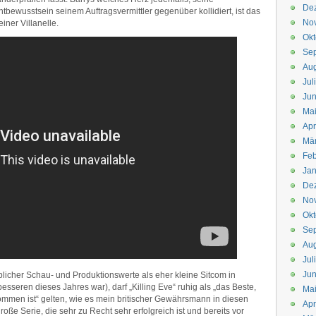
De
htbewusstsein seinem Auftragsvermittler gegenüber kollidiert, ist das
No
ner Villanelle.
Okt
Se
Aug
Jul
Jun
Ma
Apr
Mä
Feb
Jan
De
No
Okt
Se
Aug
Jul
Jun
eblicher Schau- und Produktionswerte als eher kleine Sitcom in
esseren dieses Jahres war), darf „Killing Eve“ ruhig als „das Beste,
Ma
mmen ist“ gelten, wie es mein britischer Gewährsmann in diesen
Apr
roße Serie, die sehr zu Recht sehr erfolgreich ist und bereits vor