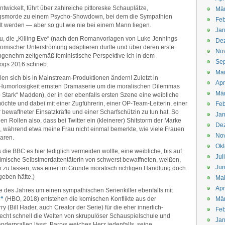
wickelt, führt über zahlreiche pittoreske Schauplätze,
Mä
ragsmorde zu einem Psycho-Showdown, bei dem die Sympathien
Feb
t werden — aber so gut wie nie bei einem Mann liegen.
Jan
reu, die „Killing Eve“ (nach den Romanvorlagen von Luke Jennings
De
komischer Unterströmung adaptieren durfte und über deren erste
No
ngenehm zeitgemäß feministische Perspektive ich in dem
Se
logs 2016 schrieb.
Ma
en sich bis in Mainstream-Produktionen ändern! Zuletzt in
Apr
 Humorlosigkeit ernsten Dramaserie um die moralischen Dilemmas
Mä
Stark“ Madden), der in der ebenfalls ersten Szene eine weibliche
möchte und dabei mit einer Zugführerin, einer OP-Team-Leiterin, einer
Feb
 bewaffneter Einsatzkräfte und einer Scharfschützin zu tun hat. So
Jan
n Rollen also, dass bei Twitter ein (kleinerer) Shitstorm der Marke
De
h, während etwa meine Frau nicht einmal bemerkte, wie viele Frauen
No
aren.
Okt
die BBC es hier lediglich vermeiden wollte, eine weibliche, bis auf
Jul
imische Selbstmordattentäterin von schwerst bewaffneten, weißen,
Jun
 zu lassen, was einer im Grunde moralisch richtigen Handlung doch
eben hätte.)
Ma
Apr
ie des Jahres um einen sympathischen Serienkiller ebenfalls mit
y“
(HBO, 2018) entstehen die komischen Konflikte aus der
Mä
 (Bill Hader, auch Creator der Serie) für die eher innerlich-
Feb
recht schnell die Welten von skrupulöser Schauspielschule und
Jan
derprallen lässt. Barrys weiches Herz jedenfalls, seine