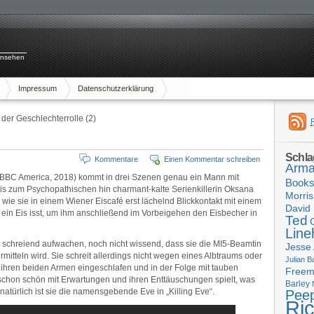
rnsehen
Impressum
Datenschutzerklärung
der Geschlechterrolle (2)
Schla
Kommentare
Einen Kommentar schreiben
Arma
BBC America, 2018) kommt in drei Szenen genau ein Mann mit
Book
bis zum Psychopathischen hin charmant-kalte Serienkillerin Oksana
Morris
 wie sie in einem Wiener Eiscafé erst lächelnd Blickkontakt mit einem
David 
 ein Eis isst, um ihm anschließend im Vorbeigehen den Eisbecher in
Ted
Line
 schreiend aufwachen, noch nicht wissend, dass sie die MI5-Beamtin
Jesse
 ermitteln wird. Sie schreit allerdings nicht wegen eines Albtraums oder
Julian B
f ihren beiden Armen eingeschlafen und in der Folge mit tauben
Free
schon schön mit Erwartungen und ihren Enttäuschungen spielt, was
Barley
türlich ist sie die namensgebende Eve in „Killing Eve“.
Pee
Ri