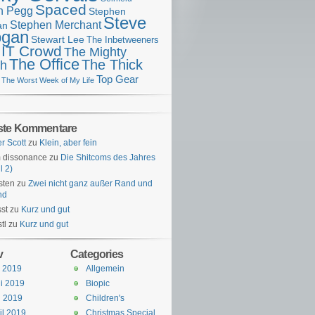
Spaced
n Pegg
Stephen
Steve
Stephen Merchant
an
gan
Stewart Lee
The Inbetweeners
 IT Crowd
The Mighty
The Office
The Thick
h
Top Gear
The Worst Week of My Life
ste Kommentare
er Scott
zu
Klein, aber fein
 dissonance
zu
Die Shitcoms des Jahres
l 2)
sten
zu
Zwei nicht ganz außer Rand und
nd
st
zu
Kurz und gut
tl
zu
Kurz und gut
v
Categories
i 2019
Allgemein
i 2019
Biopic
i 2019
Children's
il 2019
Christmas Special