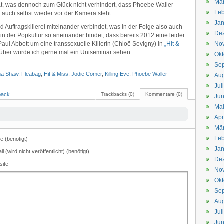
Mä
 hat, was dennoch zum Glück nicht verhindert, dass Phoebe Waller-
Feb
“ auch selbst wieder vor der Kamera steht.
Jan
Auftragskillerei miteinander verbindet, was in der Folge also auch
De
in der Popkultur so aneinander bindet, dass bereits 2012 eine leider
aul Abbott um eine transsexuelle Killerin (Chloë Sevigny) in
„Hit &
No
arüber würde ich gerne mal ein Uniseminar sehen.
Okt
Se
na Shaw
,
Fleabag
,
Hit & Miss
,
Jodie Comer
,
Killing Eve
,
Phoebe Waller-
Aug
Jul
back
Trackbacks (0)
Kommentare (0)
Jun
Ma
Apr
Mä
Feb
 (benötigt)
Jan
il (wird nicht veröffentlicht) (benötigt)
De
site
No
Okt
Se
Aug
Jul
Jun