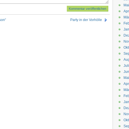
Mai
Apr
Mär
son“
Party in der Vorhölle
Feb
Jan
De
No
Okt
Se
Aug
Jul
Jun
Ma
Apr
Mä
Feb
Jan
De
No
Okt
Se