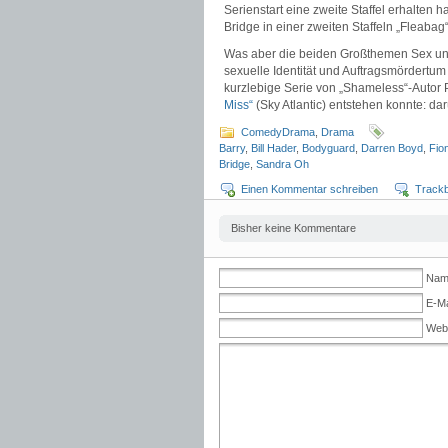
Serienstart eine zweite Staffel erhalten
Bridge in einer zweiten Staffeln „Fleabag
Was aber die beiden Großthemen Sex und 
sexuelle Identität und Auftragsmördertum 
kurzlebige Serie von „Shameless“-Autor P
Miss“
(Sky Atlantic) entstehen konnte: d
ComedyDrama
,
Drama
Barry
,
Bill Hader
,
Bodyguard
,
Darren Boyd
,
Fio
Bridge
,
Sandra Oh
Einen Kommentar schreiben
Track
Bisher keine Kommentare
Name
E-Ma
Web