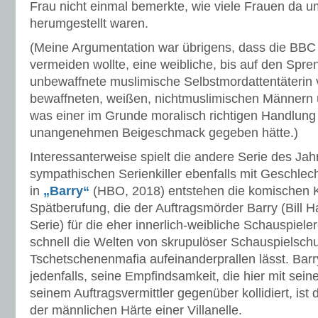
Frau nicht einmal bemerkte, wie viele Frauen da 
herumgestellt waren.
(Meine Argumentation war übrigens, dass die BBC e
vermeiden wollte, eine weibliche, bis auf den Spren
unbewaffnete muslimische Selbstmordattentäterin
bewaffneten, weißen, nichtmuslimischen Männern ü
was einer im Grunde moralisch richtigen Handlung
unangenehmen Beigeschmack gegeben hätte.)
Interessanterweise spielt die andere Serie des Ja
sympathischen Serienkiller ebenfalls mit Geschlec
in
„Barry“
(HBO, 2018) entstehen die komischen Ko
Spätberufung, die der Auftragsmörder Barry (Bill H
Serie) für die eher innerlich-weibliche Schauspiele
schnell die Welten von skrupulöser Schauspielschu
Tschetschenenmafia aufeinanderprallen lässt. Bar
jedenfalls, seine Empfindsamkeit, die hier mit sei
seinem Auftragsvermittler gegenüber kollidiert, is
der männlichen Härte einer Villanelle.