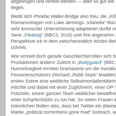
abgewogen und verteilt werden — aber so gut wie
liegen.
Bleibt sich Phoebe Waller-Bridge also treu, die „Ki
Romanvorlagen von Luke Jennings „Vilanella“-Büc
sehr komischer Unterströmung adaptieren durfte u
Serie
„Fleabag“
(BBC3, 2016) und ihre angenehm z
Perspektive ich in dem zwischenzeitlich letzten Be
schrieb.
Wie schnell doch gerade Geschlechterrollen sich b
Produktionen ändern! Zuletzt in
„Bodyguard“
(BBC1,
Humorlosigkeit ernsten Dramaserie um die morali
Personenschützers (Richard „Robb Stark“ Madden),
ersten Szene eine weibliche Selbstmordattentäterin
möchte und dabei mit einer Zugführerin, einer OP-T
Polizistin, einem ganzen Team weiblicher bewaffne
einer Scharfschützin zu tun hat. So vielen Frauen 
männlichen Rollen also, dass bei Twitter ein (klein
Marke „political correctness gone mad“ losbrach,