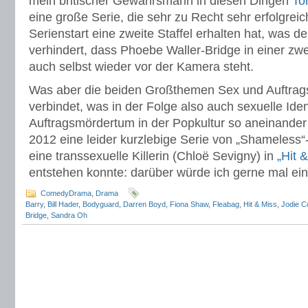
mein britischer Gewährsmann in diesen Dingen
To
eine große Serie, die sehr zu Recht sehr erfolgreich
Serienstart eine zweite Staffel erhalten hat, was 
verhindert, dass Phoebe Waller-Bridge in einer zwe
auch selbst wieder vor der Kamera steht.
Was aber die beiden Großthemen Sex und Auftragsk
verbindet, was in der Folge also auch sexuelle Iden
Auftragsmördertum in der Popkultur so aneinander 
2012 eine leider kurzlebige Serie von „Shameless“
eine transsexuelle Killerin (Chloë Sevigny) in
„Hit 
entstehen konnte: darüber würde ich gerne mal ei
ComedyDrama
,
Drama
Barry
,
Bill Hader
,
Bodyguard
,
Darren Boyd
,
Fiona Shaw
,
Fleabag
,
Hit & Miss
,
Jodie C
Bridge
,
Sandra Oh