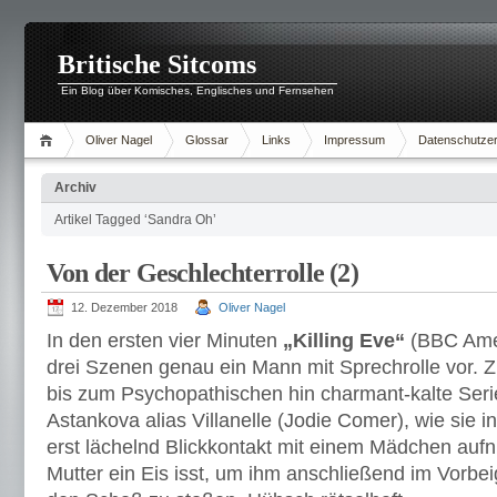
Britische Sitcoms
Ein Blog über Komisches, Englisches und Fernsehen
Oliver Nagel
Glossar
Links
Impressum
Datenschutzer
Archiv
Artikel Tagged ‘Sandra Oh’
Von der Geschlechterrolle (2)
12. Dezember 2018
Oliver Nagel
In den ersten vier Minuten
„Killing Eve“
(BBC Amer
drei Szenen genau ein Mann mit Sprechrolle vor. Z
bis zum Psychopathischen hin charmant-kalte Seri
Astankova alias Villanelle (Jodie Comer), wie sie 
erst lächelnd Blickkontakt mit einem Mädchen aufn
Mutter ein Eis isst, um ihm anschließend im Vorbe