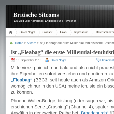
Britische Sitcoms
Ein Blog über Komisches, Englisches und Fernsehen
Oliver Nagel
Glossar
Links
Impressum
Datenschutzer
Home
>
Sitcom
> Ist „Fleabag“ die erste Millennial-feministische Britco
Ist „Fleabag“ die erste Millennial-feminis
16. September 2016
Oliver Nagel
Komment
Mitte vierzig bin ich nun bald und also nicht prädest
ihre Eigenheiten sofort verstehen und goutieren zu
„Fleabag“
(BBC3, seit heute auch als Amazon Origi
womöglich nur in den USA) meine ich, sie ein bis
zu können.
Phoebe Waller-Bridge, bislang (oder sagen wir, bis
erschienen Serie „Crashing“ (Channel 4), später me
Anwältin in der zweiten Reihe bei
„Broadchurch“
(I