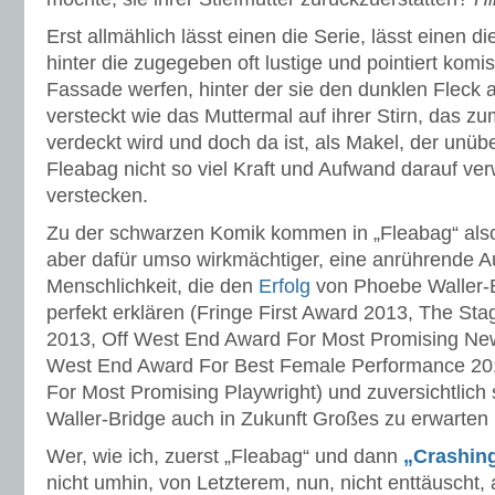
Erst allmählich lässt einen die Serie, lässt einen di
hinter die zugegeben oft lustige und pointiert komi
Fassade werfen, hinter der sie den dunklen Fleck a
versteckt wie das Muttermal auf ihrer Stirn, das zu
verdeckt wird und doch da ist, als Makel, der unü
Fleabag nicht so viel Kraft und Aufwand darauf ve
verstecken.
Zu der schwarzen Komik kommen in „Fleabag“ also,
aber dafür umso wirkmächtiger, eine anrührende Au
Menschlichkeit, die den
Erfolg
von Phoebe Waller-B
perfekt erklären (Fringe First Award 2013, The St
2013, Off West End Award For Most Promising New
West End Award For Best Female Performance 2013
For Most Promising Playwright) und zuversichtlich
Waller-Bridge auch in Zukunft Großes zu erwarten i
Wer, wie ich, zuerst „Fleabag“ und dann
„Crashin
nicht umhin, von Letzterem, nun, nicht enttäuscht, 