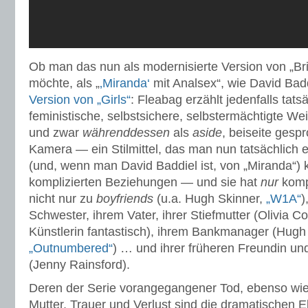
Ob man das nun als modernisierte Version von „Br
möchte, als „
‚Miranda‘
mit Analsex“, wie David Bad
Version von „Girls“
: Fleabag erzählt jedenfalls tats
feministische, selbstsichere, selbstermächtigte Wei
und zwar
währenddessen
als
aside
, beiseite gespr
Kamera — ein Stilmittel, das man nun tatsächlich
(und, wenn man David Baddiel ist, von „Miranda“) 
komplizierten Beziehungen — und sie hat
nur
komp
nicht nur zu
boyfriends
(u.a. Hugh Skinner,
„W1A“
)
Schwester, ihrem Vater, ihrer Stiefmutter (Olivia C
Künstlerin fantastisch), ihrem Bankmanager (Hugh
„Outnumbered“
) … und ihrer früheren Freundin un
(Jenny Rainsford).
Deren der Serie vorangegangener Tod, ebenso wie
Mutter, Trauer und Verlust sind die dramatischen E