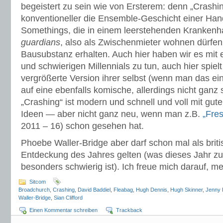
begeistert zu sein wie von Ersterem: denn „Crashin
konventioneller die Ensemble-Geschicht einer Hand
Somethings, die in einem leerstehenden Krankenh
guardians
, also als Zwischenmieter wohnen dürfen,
Bausubstanz erhalten. Auch hier haben wir es mit e
und schwierigen Millennials zu tun, auch hier spiel
vergrößerte Version ihrer selbst (wenn man das ein
auf eine ebenfalls komische, allerdings nicht ganz 
„Crashing“ ist modern und schnell und voll mit gu
Ideen — aber nicht ganz neu, wenn man z.B.
„Fre
2011 – 16) schon gesehen hat.
Phoebe Waller-Bridge aber darf schon mal als bri
Entdeckung des Jahres gelten (was dieses Jahr z
besonders schwierig ist). Ich freue mich darauf, me
Sitcom
Broadchurch
,
Crashing
,
David Baddiel
,
Fleabag
,
Hugh Dennis
,
Hugh Skinner
,
Jenny 
Waller-Bridge
,
Sian Clifford
Einen Kommentar schreiben
Trackback