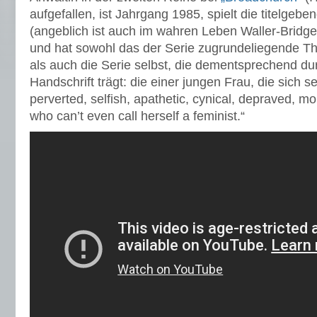
aufgefallen, ist Jahrgang 1985, spielt die titelgebe
(angeblich ist auch im wahren Leben Waller-Brid
und hat sowohl das der Serie zugrundeliegende T
als auch die Serie selbst, die dementsprechend du
Handschrift trägt: die einer jungen Frau, die sich se
perverted, selfish, apathetic, cynical, depraved, 
who can’t even call herself a feminist.“