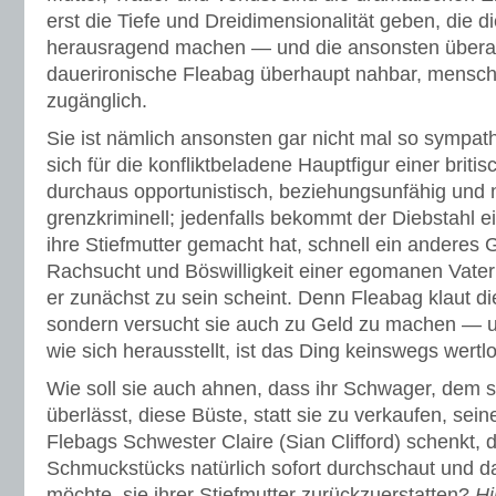
erst die Tiefe und Dreidimensionalität geben, die d
herausragend machen — und die ansonsten überau
dauerironische Fleabag überhaupt nahbar, menschlic
zugänglich.
Sie ist nämlich ansonsten gar nicht mal so sympat
sich für die konfliktbeladene Hauptfigur einer briti
durchaus opportunistisch, beziehungsunfähig und n
grenzkriminell; jedenfalls bekommt der Diebstahl ei
ihre Stiefmutter gemacht hat, schnell ein anderes G
Rachsucht und Böswilligkeit einer egomanen Vater
er zunächst zu sein scheint. Denn Fleabag klaut die
sondern versucht sie auch zu Geld zu machen — u
wie sich herausstellt, ist das Ding keinswegs wertlo
Wie soll sie auch ahnen, dass ihr Schwager, dem s
überlässt, diese Büste, statt sie zu verkaufen, sein
Flebags Schwester Claire (Sian Clifford) schenkt, d
Schmuckstücks natürlich sofort durchschaut und d
möchte, sie ihrer Stiefmutter zurückzuerstatten?
Hi