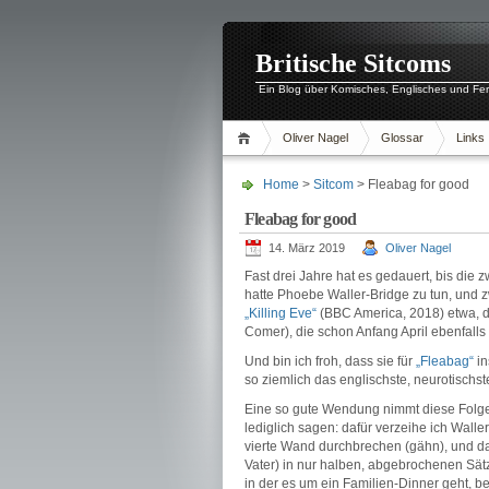
Britische Sitcoms
Ein Blog über Komisches, Englisches und Fe
Oliver Nagel
Glossar
Links
Home
>
Sitcom
> Fleabag for good
Fleabag for good
14. März 2019
Oliver Nagel
Fast drei Jahre hat es gedauert, bis die z
hatte Phoebe Waller-Bridge zu tun, und zw
„Killing Eve“
(BBC America, 2018) etwa, die
Comer), die schon Anfang April ebenfalls
Und bin ich froh, dass sie für
„Fleabag“
in
so ziemlich das englischste, neurotischs
Eine so gute Wendung nimmt diese Folge, 
lediglich sagen: dafür verzeihe ich Wall
vierte Wand durchbrechen (gähn), und da
Vater) in nur halben, abgebrochenen Sätz
in der es um ein Familien-Dinner geht, 