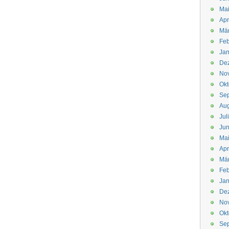
Mai
Apr
Mär
Feb
Jan
De
No
Okt
Se
Aug
Jul
Jun
Ma
Apr
Mä
Feb
Jan
De
No
Okt
Se