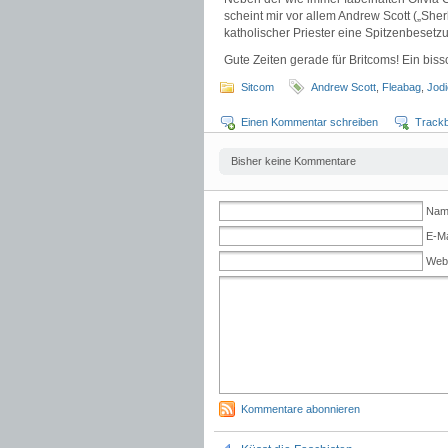
scheint mir vor allem Andrew Scott („Sher
katholischer Priester eine Spitzenbesetzu
Gute Zeiten gerade für Britcoms! Ein bi
Sitcom
Andrew Scott
,
Fleabag
,
Jod
Einen Kommentar schreiben
Track
Bisher keine Kommentare
Name
E-Ma
Web
Kommentare abonnieren