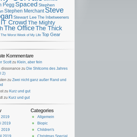
Spaced
n Pegg
Stephen
Steve
Stephen Merchant
an
gan
Stewart Lee
The Inbetweeners
 IT Crowd
The Mighty
The Office
The Thick
h
Top Gear
The Worst Week of My Life
ste Kommentare
er Scott
zu
Klein, aber fein
 dissonance
zu
Die Shitcoms des Jahres
l 2)
sten
zu
Zwei nicht ganz außer Rand und
nd
st
zu
Kurz und gut
tl
zu
Kurz und gut
v
Categories
i 2019
Allgemein
i 2019
Biopic
i 2019
Children's
il 2019
Christmas Special