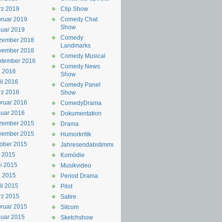
rz 2019
Clip Show
ruar 2019
Comedy Chat
Show
uar 2019
Comedy
zember 2018
Landmarks
vember 2018
Comedy Musical
ptember 2016
Comedy News
i 2016
Show
il 2016
Comedy Panel
rz 2016
Show
ruar 2016
ComedyDrama
uar 2016
Dokumentation
zember 2015
Drama
vember 2015
Humorkritik
ober 2015
Jahresendabstimmung
i 2015
Komödie
i 2015
Musikvideo
i 2015
Period Drama
il 2015
Pilot
rz 2015
Satire
ruar 2015
Sitcom
uar 2015
Sketchshow