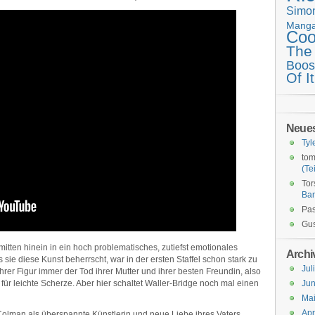
Simo
Mang
Coo
The
Boos
Of It
Neue
Tyl
tom
(Tei
Tor
Ba
Pas
Gus
mitten hinein in ein hoch problematisches, zutiefst emotionales
Archi
ie diese Kunst beherrscht, war in der ersten Staffel schon stark zu
Jul
hrer Figur immer der Tod ihrer Mutter und ihrer besten Freundin, also
für leichte Scherze. Aber hier schaltet Waller-Bridge noch mal einen
Jun
Ma
Apr
Colman als überspannte Künstlerin und neue Liebe ihres Vaters