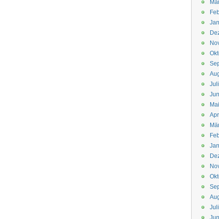
Mä
Feb
Jan
De
No
Okt
Se
Aug
Jul
Jun
Ma
Apr
Mä
Feb
Jan
De
No
Okt
Se
Aug
Jul
Jun