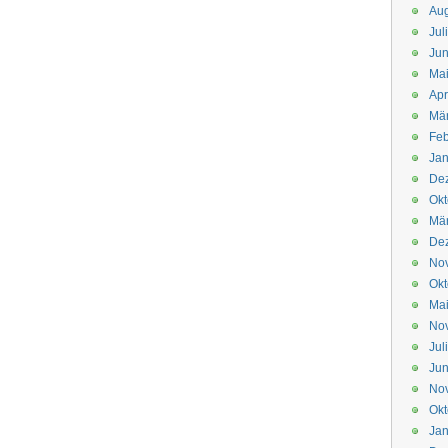
Aug
Jul
Jun
Ma
Apr
Mä
Feb
Jan
De
Okt
Mä
De
No
Okt
Ma
No
Jul
Jun
No
Okt
Jan