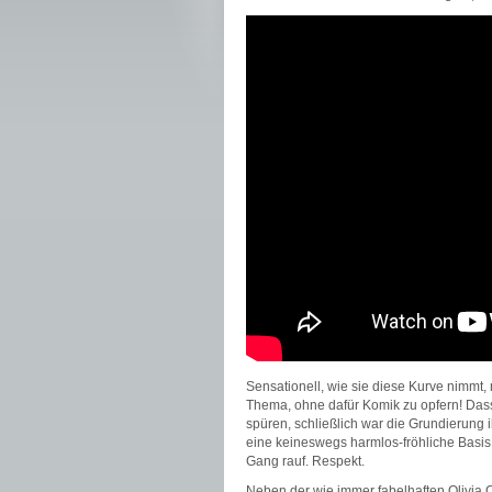
Sensationell, wie sie diese Kurve nimmt, 
Thema, ohne dafür Komik zu opfern! Dass s
spüren, schließlich war die Grundierung i
eine keineswegs harmlos-fröhliche Basis 
Gang rauf. Respekt.
Neben der wie immer fabelhaften Olivia 