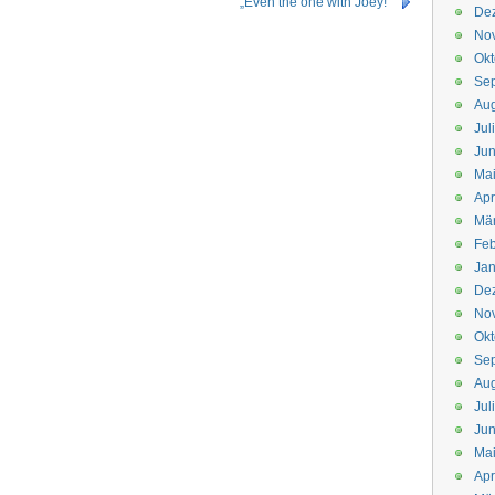
„Even the one with Joey!“
De
No
Okt
Se
Aug
Jul
Jun
Ma
Apr
Mä
Feb
Jan
De
No
Okt
Se
Aug
Jul
Jun
Ma
Apr