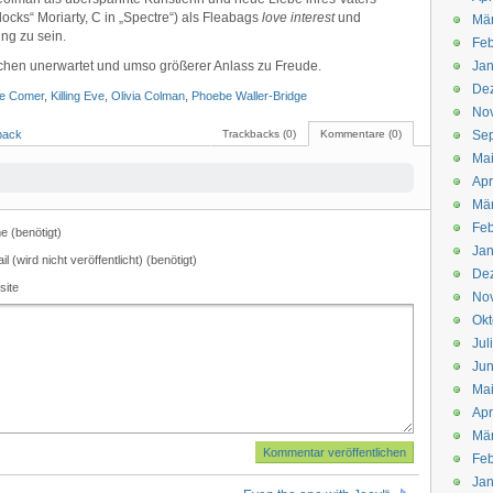
locks“ Moriarty, C in „Spectre“) als Fleabags
love interest
und
Mä
ng zu sein.
Feb
sschen unerwartet und umso größerer Anlass zu Freude.
Jan
De
ie Comer
,
Killing Eve
,
Olivia Colman
,
Phoebe Waller-Bridge
No
back
Trackbacks (0)
Kommentare (0)
Se
Ma
Apr
Mä
Feb
 (benötigt)
Jan
il (wird nicht veröffentlicht) (benötigt)
De
site
No
Okt
Jul
Jun
Ma
Apr
Mä
Feb
Jan