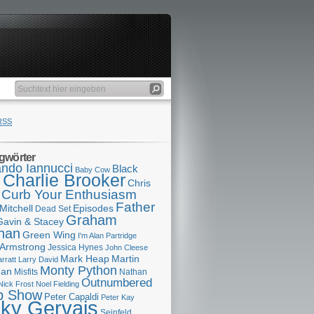
RSS
gwörter
ndo Iannucci
Black
Baby Cow
Charlie Brooker
s
Chris
Curb Your Enthusiasm
Father
Mitchell
Episodes
Dead Set
Graham
Gavin & Stacey
han
Green Wing
I'm Alan Partridge
 Armstrong
Jessica Hynes
John Cleese
Mark Heap
Martin
arratt
Larry David
Monty Python
man
Misfits
Nathan
Outnumbered
Nick Frost
Noel Fielding
p Show
Peter Capaldi
Peter Kay
cky Gervais
Seinfeld