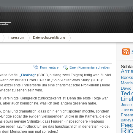
rnsehen
Impressum
Datenschutzerklärung
Schla
Kommentare
Einen Kommentar schreiben
Arma
weite Staffel
„Fleabag“
(BBC3, bislang zwei Folgen) fertig war. Zu viel
Book
ar nicht nur als Droid L3-37 in „Solo: A Star Wars Story“ (2018):
Morris
 exzellente Thrillerserie um eine charismatische Profikillerin (Jodie
David 
 wieder zu sehen sein wird.
Ted
Line
s Vereinigte Königreich zurückgekehrt ist! Denn die erste Folge war
te, aber auch komischste, was ich seit langem gesehen habe.
Jesse
Julian B
tonal und dramatisch, dass ich hier nicht spoilern möchte, sondern
Free
er-Bridge sogar die ewigen vielsagenden Blicke in die Kamera, die die
Barley
s etwas nervige Stilmittel, dass Figuren (insbesondere Fleabags
Pee
en reden. (Zum Glück tun sie das hauptsächlich in der ersten Folge,
Ri
bei dem Menschen nun mal so reden.)