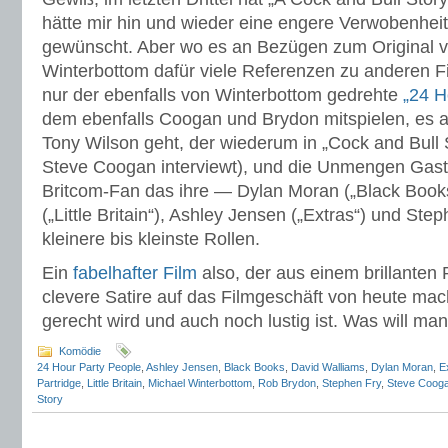
hätte mir hin und wieder eine engere Verwobenheit
gewünscht. Aber wo es an Bezügen zum Original vo
Winterbottom dafür viele Referenzen zu anderen Fi
nur der ebenfalls von Winterbottom gedrehte
„24 H
dem ebenfalls Coogan und Brydon mitspielen, es 
Tony Wilson geht, der wiederum in „Cock and Bull S
Steve Coogan interviewt), und die Unmengen Gasts
Britcom-Fan das ihre — Dylan Moran („Black Books
(„Little Britain“), Ashley Jensen („Extras“) und Ste
kleinere bis kleinste Rollen.
Ein
fabelhafter Film
also, der aus einem brillante
clevere Satire auf das Filmgeschäft von heute mac
gerecht wird und auch noch lustig ist. Was will ma
Komödie
24 Hour Party People
,
Ashley Jensen
,
Black Books
,
David Walliams
,
Dylan Moran
,
E
Partridge
,
Little Britain
,
Michael Winterbottom
,
Rob Brydon
,
Stephen Fry
,
Steve Coog
Story