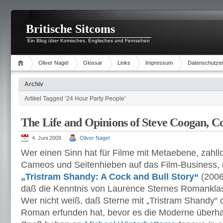
Britische Sitcoms
Ein Blog über Komisches, Englisches und Fernsehen
Oliver Nagel
Glossar
Links
Impressum
Datenschutzer
Archiv
Artikel Tagged ‘24 Hour Party People’
The Life and Opinions of Steve Coogan, 
4. Juni 2009
Oliver Nagel
Wer einen Sinn hat für Filme mit Metaebene, zahl
Cameos und Seitenhieben auf das Film-Business, de
„Tristram Shandy: A Cock and Bull Story“
(2006
daß die Kenntnis von Laurence Sternes Romanklass
Wer nicht weiß, daß Sterne mit „Tristram Shandy
Roman erfunden hat, bevor es die Moderne überha