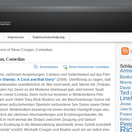
rnsehen
Impressum
Datenschutzerklärung
nions of Steve Coogan, Comedian
gan, Comedian
Schla
Kommentare
Einen Kommentar schreiben
Arma
ene, zahllosen Anspielungen, Cameos und Seitenhieben auf das Film-
Book
m Shandy: A Cock and Bull Story“
(2006). Überflüssig zu sagen, daß
Morris
lassiker unentbehrlich ist: Wer nicht weiß, daß Sterne mit „Tristram
David 
en hat, bevor es die Moderne überhaupt gab, wird keinen Spaß
Ted
in cheek
-Comedy. Denn nicht nur kommen in Winterbottoms Film
Line
als auch Onkel Toby (Rob Brydon) vor, die Beschneidungs-Szene mit
Jesse
t einer aufzuziehenden Standuhr verbundene Sex-Szene sowie Onkel
Julian B
burt. Winterbottom bezwingt mit einem dreisten Handgriff sogar das,
Free
mlich die uferlosen Abschweifungen und Erzählungsmäander, die
Barley
ß er nicht einmal die Distanz zwischen Zeugung und Geburt
Pee
er Erzählung in die Metaerzählung abschweift, einen Schritt zurücktritt
Ri
handy“ erzählt. Weshalb Coogan und Brydon auch als sie selbst eine