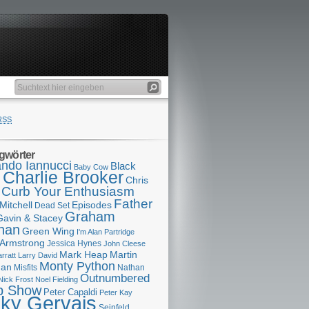
RSS
gwörter
ndo Iannucci
Black
Baby Cow
Charlie Brooker
s
Chris
Curb Your Enthusiasm
Father
Mitchell
Episodes
Dead Set
Graham
Gavin & Stacey
han
Green Wing
I'm Alan Partridge
 Armstrong
Jessica Hynes
John Cleese
Mark Heap
Martin
arratt
Larry David
Monty Python
man
Misfits
Nathan
Outnumbered
Nick Frost
Noel Fielding
p Show
Peter Capaldi
Peter Kay
cky Gervais
Seinfeld