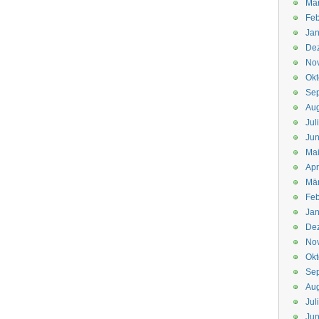
Mä
Feb
Jan
De
No
Okt
Se
Aug
Jul
Jun
Ma
Apr
Mä
Feb
Jan
De
No
Okt
Se
Aug
Jul
Jun