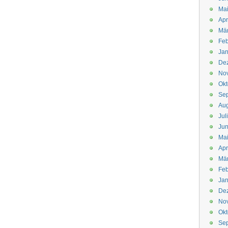
Mai
Apr
Mär
Feb
Jan
De
No
Okt
Se
Aug
Jul
Jun
Ma
Apr
Mä
Feb
Jan
De
No
Okt
Se