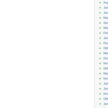
Aug
Jul
Jun
Ma
Apr
Mä
Feb
Jan
De
Okt
Mä
De
No
Okt
Ma
No
Jul
Jun
No
Okt
Jan