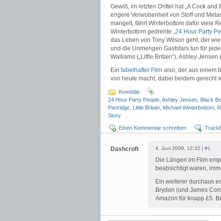
Gewiß, im letzten Drittel hat „A Cock and
engere Verwobenheit von Stoff und Metas
mangelt, fährt Winterbottom dafür viele 
Winterbottom gedrehte
„24 Hour Party Pe
das Leben von Tony Wilson geht, der wied
und die Unmengen Gaststars tun für jede
Walliams („Little Britain“), Ashley Jensen
Ein
fabelhafter Film
also, der aus einem b
von heute macht, dabei beidem gerecht wi
Komödie
24 Hour Party People
,
Ashley Jensen
,
Black B
Partridge
,
Little Britain
,
Michael Winterbottom
,
R
Story
Einen Kommentar schreiben
Track
Dashcroft
4. Juni 2009, 12:32 |
#1
Die Längen im Film empfa
beabsichtigt waren, imm
Ein weiterer durchaus e
Brydon (und James Corde
Amazon für knapp £5. Be