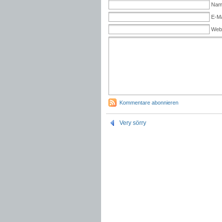
Name
E-Ma
Web
Kommentare abonnieren
Very sörry