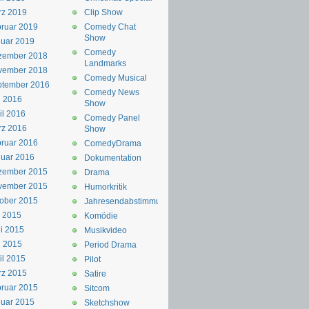
rz 2019
Clip Show
ruar 2019
Comedy Chat
Show
uar 2019
Comedy
zember 2018
Landmarks
vember 2018
Comedy Musical
ptember 2016
Comedy News
i 2016
Show
il 2016
Comedy Panel
rz 2016
Show
ruar 2016
ComedyDrama
uar 2016
Dokumentation
zember 2015
Drama
vember 2015
Humorkritik
ober 2015
Jahresendabstimmung
i 2015
Komödie
i 2015
Musikvideo
i 2015
Period Drama
il 2015
Pilot
rz 2015
Satire
ruar 2015
Sitcom
uar 2015
Sketchshow