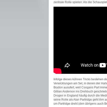
zentrale Rolle spielen: Als die Schausp
Infolge dieses kühnen Tricks bestehen de
Verwicklungen am Set, in denen der Ha
Brydon ausufert, weil Coogans Part imme
Gillian Anderson ins Drehbuch geschrieb
Drogen in England häufig durch die Medie
seine Rolle als Alan Partridge geht ihm 
um Partridge dreht (den übrigens auch Br