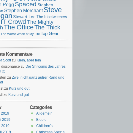
Spaced
n Pegg
Stephen
Steve
Stephen Merchant
an
gan
Stewart Lee
The Inbetweeners
 IT Crowd
The Mighty
The Office
The Thick
h
Top Gear
The Worst Week of My Life
ste Kommentare
er Scott
zu
Klein, aber fein
 dissonance
zu
Die Shitcoms des Jahres
l 2)
sten
zu
Zwei nicht ganz außer Rand und
nd
st
zu
Kurz und gut
tl
zu
Kurz und gut
v
Categories
i 2019
Allgemein
i 2019
Biopic
i 2019
Children's
il 2019
Christmas Special