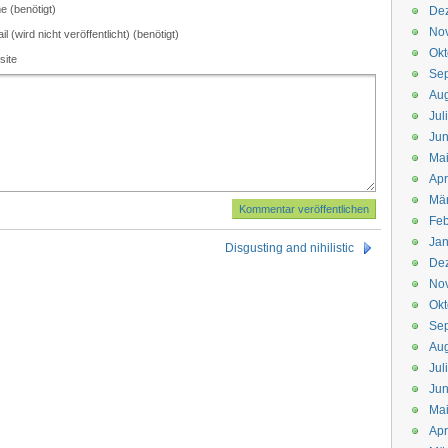
 (benötigt)
De
No
il (wird nicht veröffentlicht) (benötigt)
Okt
site
Se
Aug
Jul
Jun
Ma
Apr
Mä
Feb
Jan
Disgusting and nihilistic
De
No
Okt
Se
Aug
Jul
Jun
Ma
Apr