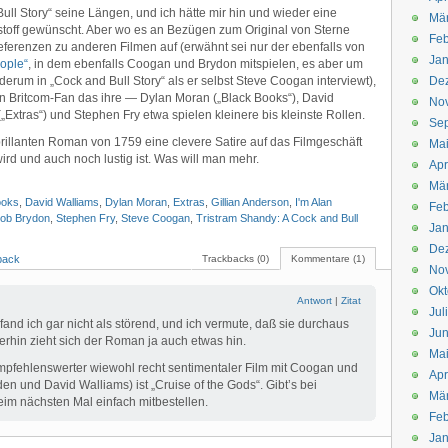
 Bull Story“ seine Längen, und ich hätte mir hin und wieder eine
Mä
toff gewünscht. Aber wo es an Bezügen zum Original von Sterne
Feb
Referenzen zu anderen Filmen auf (erwähnt sei nur der ebenfalls von
Jan
ople“
, in dem ebenfalls Coogan und Brydon mitspielen, es aber um
erum in „Cock and Bull Story“ als er selbst Steve Coogan interviewt),
De
n Britcom-Fan das ihre — Dylan Moran („Black Books“), David
No
 („Extras“) und Stephen Fry etwa spielen kleinere bis kleinste Rollen.
Se
rillanten Roman von 1759 eine clevere Satire auf das Filmgeschäft
Ma
rd und auch noch lustig ist. Was will man mehr.
Apr
Mä
ooks
,
David Walliams
,
Dylan Moran
,
Extras
,
Gillian Anderson
,
I'm Alan
Feb
ob Brydon
,
Stephen Fry
,
Steve Coogan
,
Tristram Shandy: A Cock and Bull
Jan
De
back
Trackbacks (0)
Kommentare (1)
No
Okt
Antwort
|
Zitat
Jul
nd ich gar nicht als störend, und ich vermute, daß sie durchaus
Jun
erhin zieht sich der Roman ja auch etwas hin.
Ma
mpfehlenswerter wiewohl recht sentimentaler Film mit Coogan und
Apr
n und David Walliams) ist „Cruise of the Gods“. Gibt’s bei
Mä
im nächsten Mal einfach mitbestellen.
Feb
Jan