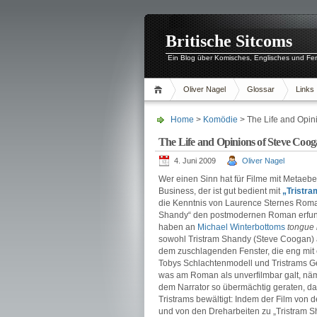
Britische Sitcoms
Ein Blog über Komisches, Englisches und Fe
Oliver Nagel
Glossar
Links
Home
>
Komödie
> The Life and Opi
The Life and Opinions of Steve Coo
4. Juni 2009
Oliver Nagel
Wer einen Sinn hat für Filme mit Metaeb
Business, der ist gut bedient mit
„Tristra
die Kenntnis von Laurence Sternes Romank
Shandy“ den postmodernen Roman erfund
haben an
Michael Winterbottoms
tongue 
sowohl Tristram Shandy (Steve Coogan) 
dem zuschlagenden Fenster, die eng mi
Tobys Schlachtenmodell und Tristrams Ge
was am Roman als unverfilmbar galt, nä
dem Narrator so übermächtig geraten, da
Tristrams bewältigt: Indem der Film von d
und von den Dreharbeiten zu „Tristram S