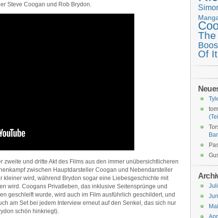
ieler Steve Coogan und Rob Brydon.
Simo
Mang
Coo
The
Boos
Of It
Neue
Tyl
tom
(Tei
Tor
Ba
Pas
Gus
r zweite und dritte Akt des Films aus den immer unübersichtlicheren
hnenkampf zwischen Hauptdarsteller Coogan und Nebendarsteller
Archi
r kleiner wird, während Brydon sogar eine Liebesgeschichte mit
Jul
en wird. Coogans Privatleben, das inklusive Seitensprünge und
n geschleift wurde, wird auch im Film ausführlich geschildert, und
Jun
auch am Set bei jedem Interview erneut auf den Senkel, das sich nur
Ma
ydon schön hinkriegt).
Apr