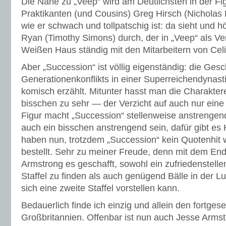
Die Nähe zu „Veep“ wird am Deutlichsten in der Fi
Praktikanten (und Cousins) Greg Hirsch (Nicholas B
wie er schwach und tollpatschig ist: da sieht und 
Ryan (Timothy Simons) durch, der in „Veep“ als 
Weißen Haus ständig mit den Mitarbeitern von Ce
Aber „Succession“ ist völlig eigenständig: die Gesc
Generationenkonflikts in einer Superreichendynasti
komisch erzählt. Mitunter hasst man die Charaktere 
bisschen zu sehr — der Verzicht auf auch nur eine
Figur macht „Succession“ stellenweise anstrengend
auch ein bisschen anstrengend sein, dafür gibt es 
haben nun, trotzdem „Succession“ kein Quotenhit wa
bestellt. Sehr zu meiner Freude, denn mit dem End
Armstrong es geschafft, sowohl ein zufriedenstelle
Staffel zu finden als auch genügend Bälle in der L
sich eine zweite Staffel vorstellen kann.
Bedauerlich finde ich einzig und allein den fortges
Großbritannien. Offenbar ist nun auch Jesse Arms