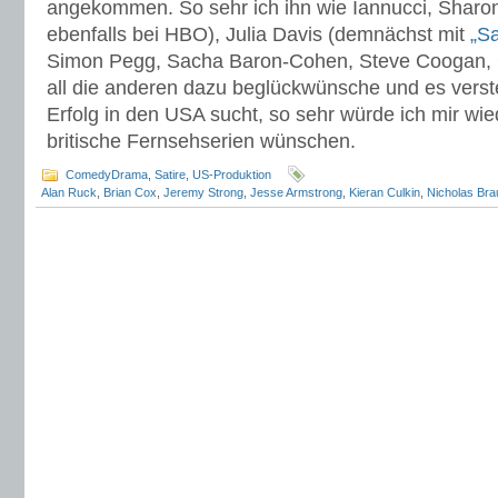
angekommen. So sehr ich ihn wie Iannucci, Sharon
ebenfalls bei HBO), Julia Davis (demnächst mit
„Sa
Simon Pegg, Sacha Baron-Cohen, Steve Coogan, 
all die anderen dazu beglückwünsche und es vers
Erfolg in den USA sucht, so sehr würde ich mir wi
britische Fernsehserien wünschen.
ComedyDrama
,
Satire
,
US-Produktion
Alan Ruck
,
Brian Cox
,
Jeremy Strong
,
Jesse Armstrong
,
Kieran Culkin
,
Nicholas Bra