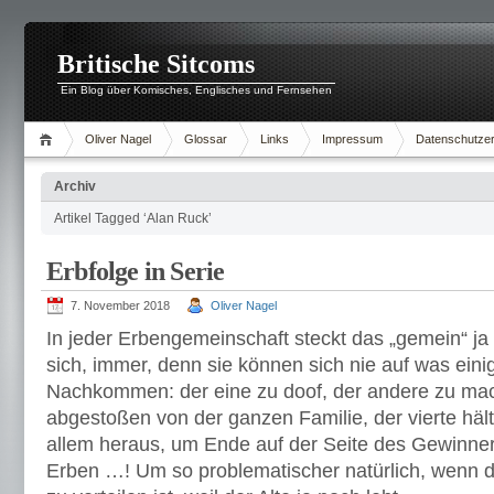
Britische Sitcoms
Ein Blog über Komisches, Englisches und Fernsehen
Oliver Nagel
Glossar
Links
Impressum
Datenschutzer
Archiv
Artikel Tagged ‘Alan Ruck’
Erbfolge in Serie
7. November 2018
Oliver Nagel
In jeder Erbengemeinschaft steckt das „gemein“ ja s
sich, immer, denn sie können sich nie auf was eini
Nachkommen: der eine zu doof, der andere zu macht
abgestoßen von der ganzen Familie, der vierte hält
allem heraus, um Ende auf der Seite des Gewinne
Erben …! Um so problematischer natürlich, wenn d