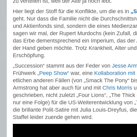
zu verteilen ist, weil der Alte ja noch lebt.
Hier liegt der Stoff für die Konflikte, um die es in
„S
geht. Nur dass die Familie nicht die Durchschnitt
und Aktienfonds sind, sondern die eines Medienzar
sagen wir mal, der Rupert Murdochs (kein Zufall, d
das Erbe dementsprechend ein Imperium, das der A
der Hand geben möchte. Trotz Krankheit, Alter und
Erschöpfung.
„Succession“ stammt aus der Feder von
Jesse Arm
Frühwerk
„Peep Show“
war, eine
Kollaboration mi
etlichen anderen Fällen (von „Smack The Pony“ bi
Armstrong hat aber auch für und mit
Chris Morris
u
geschrieben, nicht zuletzt „Four Lions“, „The Thick
nur eine Folge) für die US-Weiterentwicklung von „T
die brillante Polit-Satire mit Julia Louis-Dreyfus, d
Staffel leider zuende gehen wird.