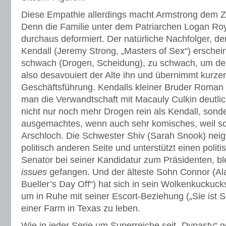
Diese Empathie allerdings macht Armstrong dem Zu
Denn die Familie unter dem Patriarchen Logan Roy 
durchaus deformiert. Der natürliche Nachfolger, de
Kendall (Jeremy Strong, „Masters of Sex“) erschein
schwach (Drogen, Scheidung), zu schwach, um de
also desavouiert der Alte ihn und übernimmt kurze
Geschäftsführung. Kendalls kleiner Bruder Roman 
man die Verwandtschaft mit Macauly Culkin deutlich 
nicht nur noch mehr Drogen rein als Kendall, sonde
ausgemachtes, wenn auch sehr komisches, weil sc
Arschloch. Die Schwester Shiv (Sarah Snook) neig
politisch anderen Seite und unterstützt einen polit
Senator bei seiner Kandidatur zum Präsidenten, ble
issues
gefangen. Und der älteste Sohn Connor (Ala
Bueller’s Day Off“) hat sich in sein Wolkenkucku
um in Ruhe mit seiner Escort-Beziehung („Sie ist S
einer Farm in Texas zu leben.
Wie in jeder Serie um Superreiche seit „Dynasty“ g