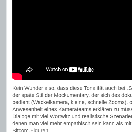
Kein Wunder also, dass diese Tonalität auch bei „S
der späte Stil der Mockumentary, der sich des dok
bedient (Wackelkamera, kleine, schnelle Zooms), o
Anwesenheit eines Kamerateams erklären zu müsse
Dialoge mit viel Wortwitz und realistische Szenari
denen man viel mehr empathisch sein kann als mit 
Sitcom-Figuren.