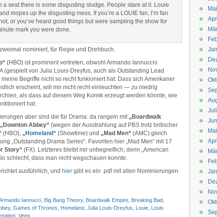
 a seat there is some disgusting sludge. People stare at it. Louie
Mai
t, and mopes up the disgusting mess. If you’re a LOUIE fan, I’m fan
Apr
’re not, or you’ve heard good things but were sampling the show for
Mär
n-minute mark you were done.
Feb
 zweimal nominiert, für Regie und Drehbuch.
Jan
De
p“
(HBO) ist prominent vertreten, obwohl Armando Iannuccis
No
SA (gespielt von Julia Louis-Dreyfus, auch als Outstanding Lead
 meine Begriffe nicht so recht funkioniert hat: Dass sich Amerikaner
Okt
ndlich erscheint, will mir nicht recht einleuchten — zu niedrig
Se
rchien, als dass auf diesem Weg Komik erzeugt werden könnte, wie
Aug
nktioniert hat.
Jul
ierungen aber sind die für Drama: da rangeln mit
„Boardwalk
Jun
„Downton Abbey“
(wegen der Ausstrahlung auf PBS trotz britischer
Ma
“
(HBO),
„Homeland“
(Showtime) und
„Mad Men“
(AMC) gleich
Apr
ng „Outstanding Drama Series“. Favoriten hier „Mad Men“ mit 17
r Story“
(FX). Letzteres bleibt mir unbegreiflich, denn „American
Mä
 So schlecht, dass man nicht wegschauen konnte.
Feb
richtet ausführlich, und
hier
gibt es ein .pdf mit allen Nominierungen
Jan
De
No
Armando Iannucci
,
Big Bang Theory
,
Boardwalk Empire
,
Breaking Bad
,
Okt
bbey
,
Games of Thrones
,
Homeland
,
Julia Louis-Dreyfus
,
Louie
,
Louis
Se
reation
,
Veep