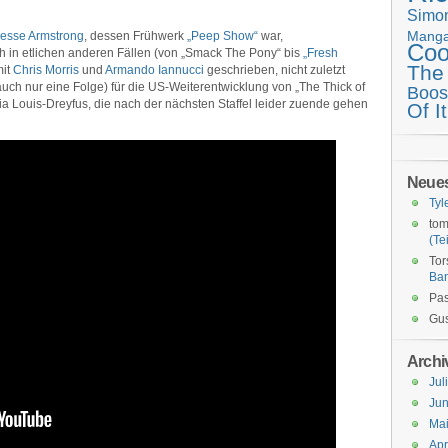
Simo
Mang
esse Armstrong
, dessen Frühwerk
„Peep Show“
war,
Coo
ch in etlichen anderen Fällen (von „Smack The Pony“ bis
„Fresh
The
mit
Chris Morris
und
Armando Iannucci
geschrieben, nicht zuletzt
 auch nur eine Folge) für die US-Weiterentwicklung von „The Thick of
Boos
 Julia Louis-Dreyfus, die nach der nächsten Staffel leider zuende gehen
Of It
Neue
Tyl
tom
(Tei
Tor
Ba
Pas
Gus
Archi
Jul
Jun
Ma
Apr