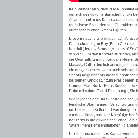
Kein Wunder also, dass diese Tonalität a
der sich des dokumentarischen Blicks be
Anwesenheit eines Kamerateams erklären 
realistische Szenarien und Charaktere, m
durchschnittlichen Sitcom-Figuren.
Diese Empathie allerdings macht Armstro
Patriarchen Logan Roy (Brian Cox) ist du
Kendall (Jeremy Strong, „Masters of Sex“
schwach, um den Konzern zu führen, also
die Geschäftsführung. Kendalls kleiner 
Macauly Culkin deutlich ansieht) pfeift s
ein ausgemachtes, wenn auch sehr komisc
Snook) neigt ohnehin mehr zur politisch 
bei seiner Kandidatur zum Präsidenten, b
Connor (Alan Ruck, „Ferris Bueller’s Day
Ruhe mit seiner Escort-Beziehung („Sie is
Wie in jeder Serie um Superreiche seit „
feindliche Übernahmen, Verschwörung und
um Leichen im Keller und Familiengeheim
vor dem Hintergrund der Nachfolge bei F
Konzerns in die Zukunft hat Kendall einige
Vaters (mehr Fernsehstationen!) diametra
Die Deformation durchs Kapital wird hier 