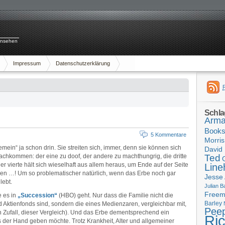
rnsehen
Impressum
Datenschutzerklärung
Schla
Arma
Book
5 Kommentare
Morris
mein“ ja schon drin. Sie streiten sich, immer, denn sie können sich
David 
achkommen: der eine zu doof, der andere zu machthungrig, die dritte
Ted
r vierte hält sich wieselhaft aus allem heraus, um Ende auf der Seite
Line
en …! Um so problematischer natürlich, wenn das Erbe noch gar
Jesse
lebt.
Julian B
Free
ie es in
„Succession“
(HBO) geht. Nur dass die Familie nicht die
Barley
 Aktienfonds sind, sondern die eines Medienzaren, vergleichbar mit,
Pee
n Zufall, dieser Vergleich). Und das Erbe dementsprechend ein
Ri
us der Hand geben möchte. Trotz Krankheit, Alter und allgemeiner