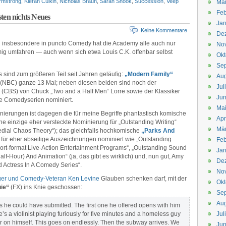
rmstrong
,
Kieran Culkin
,
Nicholas Braun
,
Sarah Snook
,
Succession
,
Veep
Mä
Feb
en nichts Neues
Jan
Keine Kommentare
De
 insbesondere in puncto Comedy hat die Academy alle auch nur
No
ig umfahren — auch wenn sich etwa Louis C.K. offenbar selbst
Okt
Se
sind zum größeren Teil seit Jahren geläufig:
„Modern Family“
Aug
(NBC) ganze 13 Mal; neben diesen beiden sind noch der
Jul
(CBS) von Chuck „Two and a Half Men“ Lorre sowie der Klassiker
Jun
e Comedyserien nominiert.
Ma
nierungen ist dagegen die für meine Begriffe phantastisch komische
Apr
ne einzige eher versteckte Nominierung für „Outstanding Writing“
Mä
emedial Chaos Theory“); das gleichfalls hochkomische
„Parks And
h für eher abseitige Auszeichnungen nominiert wie „Outstanding
Feb
hort-format Live-Action Entertainment Programs“, „Outstanding Sound
Jan
f-Hour) And Animation“ (ja, das gibt es wirklich) und, nun gut, Amy
De
d Actress In A Comedy Series“.
No
ger und Comedy-Veteran Ken Levine
Glauben schenken darf, mit der
Okt
ie“
(FX) ins Knie geschossen:
Se
Aug
s he could have submitted. The first one he offered opens with him
’s a violinist playing furiously for five minutes and a homeless guy
Jul
r on himself. This goes on endlessly. Then the subway arrives. We
Jun