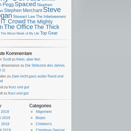
Spaced
n Pegg
Stephen
Steve
Stephen Merchant
an
gan
Stewart Lee
The Inbetweeners
 IT Crowd
The Mighty
The Office
The Thick
h
Top Gear
The Worst Week of My Life
ste Kommentare
er Scott
zu
Klein, aber fein
 dissonance
zu
Die Shitcoms des Jahres
l 2)
sten
zu
Zwei nicht ganz außer Rand und
nd
st
zu
Kurz und gut
tl
zu
Kurz und gut
v
Categories
i 2019
Allgemein
i 2019
Biopic
i 2019
Children's
il 2019
Christmas Special