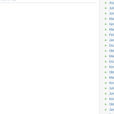
Aug
Jul
Jun
Ma
Apr
Mä
Feb
Jan
De
Okt
Mä
De
No
Okt
Ma
No
Jul
Jun
No
Okt
Jan