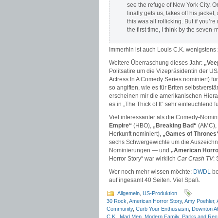
see the refuge of New York City. On
finally gets us, takes off his jacke
this was all rollicking. But if you
the first time, I think by the seve
Immerhin ist auch Louis C.K. wenigstens
Weitere Überraschung dieses Jahr:
„Vee
Politsatire um die Vizepräsidentin der U
Actress In A Comedy Series nominiert) für
so angiften, wie es für Briten selbstverstä
erscheinen mir die amerikanischen Hiera
es in „The Thick of It“ sehr einleuchtend fu
Viel interessanter als die Comedy-Nomin
Empire“
(HBO),
„Breaking Bad“
(AMC),
Herkunft nominiert),
„Games of Thrones
sechs Schwergewichte um die Auszeichnu
Nominierungen — und
„American Horro
Horror Story“ war wirklich
Car Crash TV
:
Wer noch mehr wissen möchte:
DWDL
be
auf ingesamt 40 Seiten. Viel Spaß.
Allgemein
,
US-Produktion
30 Rock
,
American Horror Story
,
Amy Poehler
,
Community
,
Curb Your Enthusiasm
,
Downton A
C.K.
,
Mad Men
,
Modern Family
,
Parks and Rec