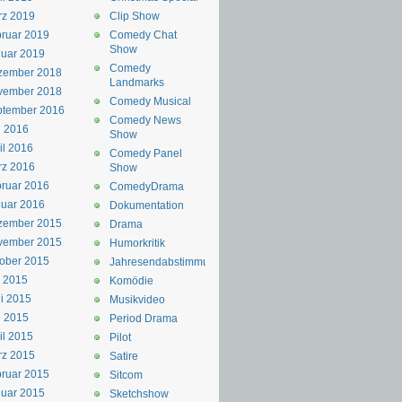
rz 2019
Clip Show
ruar 2019
Comedy Chat
Show
uar 2019
Comedy
zember 2018
Landmarks
vember 2018
Comedy Musical
ptember 2016
Comedy News
i 2016
Show
il 2016
Comedy Panel
rz 2016
Show
ruar 2016
ComedyDrama
uar 2016
Dokumentation
zember 2015
Drama
vember 2015
Humorkritik
ober 2015
Jahresendabstimmung
i 2015
Komödie
i 2015
Musikvideo
i 2015
Period Drama
il 2015
Pilot
rz 2015
Satire
ruar 2015
Sitcom
uar 2015
Sketchshow