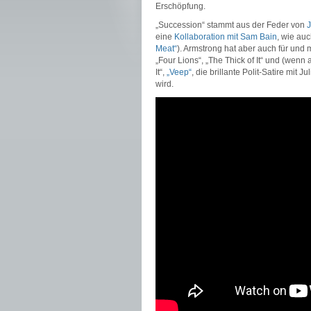
Erschöpfung.
„Succession“ stammt aus der Feder von
J
eine
Kollaboration mit Sam Bain
, wie au
Meat“
). Armstrong hat aber auch für und 
„Four Lions“, „The Thick of It“ und (wenn
It“,
„Veep“
, die brillante Polit-Satire mit
wird.