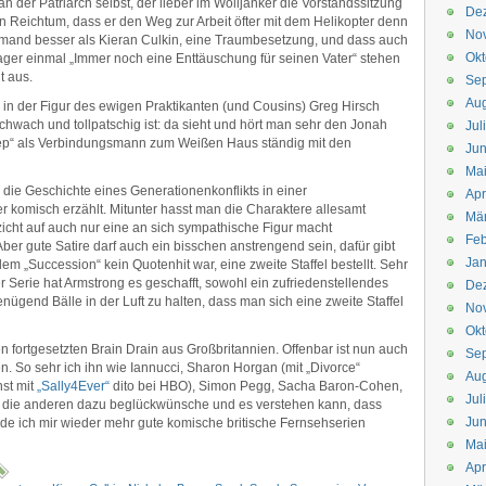
 der Patriarch selbst, der lieber im Wolljanker die Vorstandssitzung
De
en Reichtum, dass er den Weg zur Arbeit öfter mit dem Helikopter denn
No
emand besser als Kieran Culkin, eine Traumbesetzung, und dass auch
Okt
ger einmal „Immer noch eine Enttäuschung für seinen Vater“ stehen
t aus.
Se
Aug
 in der Figur des ewigen Praktikanten (und Cousins) Greg Hirsch
 schwach und tollpatschig ist: da sieht und hört man sehr den Jonah
Jul
eep“ als Verbindungsmann zum Weißen Haus ständig mit den
Jun
Ma
: die Geschichte eines Generationenkonflikts in einer
Apr
r komisch erzählt. Mitunter hasst man die Charaktere allesamt
Mä
rzicht auf auch nur eine an sich sympathische Figur macht
Feb
ber gute Satire darf auch ein bisschen anstrengend sein, dafür gibt
Jan
em „Succession“ kein Quotenhit war, eine zweite Staffel bestellt. Sehr
Serie hat Armstrong es geschafft, sowohl ein zufriedenstellendes
De
enügend Bälle in der Luft zu halten, dass man sich eine zweite Staffel
No
Okt
en fortgesetzten Brain Drain aus Großbritannien. Offenbar ist nun auch
Se
So sehr ich ihn wie Iannucci, Sharon Horgan (mit „Divorce“
Aug
hst mit
„Sally4Ever“
dito bei HBO), Simon Pegg, Sacha Baron-Cohen,
Jul
l die anderen dazu beglückwünsche und es verstehen kann, dass
Jun
rde ich mir wieder mehr gute komische britische Fernsehserien
Ma
Apr