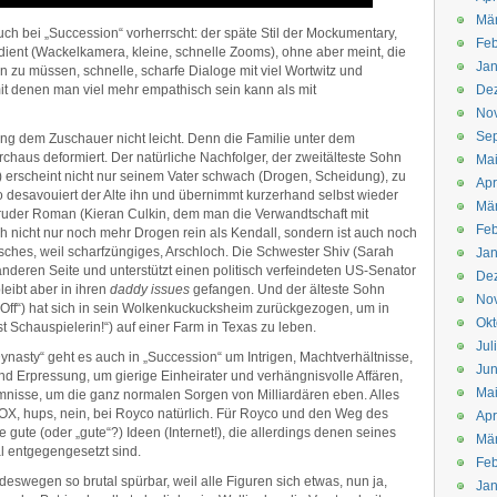
Mä
uch bei „Succession“ vorherrscht: der späte Stil der Mockumentary,
Feb
dient (Wackelkamera, kleine, schnelle Zooms), ohne aber meint, die
Jan
zu müssen, schnelle, scharfe Dialoge mit viel Wortwitz und
it denen man viel mehr empathisch sein kann als mit
De
No
Se
ng dem Zuschauer nicht leicht. Denn die Familie unter dem
rchaus deformiert. Der natürliche Nachfolger, der zweitälteste Sohn
Ma
) erscheint nicht nur seinem Vater schwach (Drogen, Scheidung), zu
Apr
 desavouiert der Alte ihn und übernimmt kurzerhand selbst wieder
Mä
Bruder Roman (Kieran Culkin, dem man die Verwandtschaft mit
Feb
ich nicht nur noch mehr Drogen rein als Kendall, sondern ist auch noch
hes, weil scharfzüngiges, Arschloch. Die Schwester Shiv (Sarah
Jan
anderen Seite und unterstützt einen politisch verfeindeten US-Senator
De
leibt aber in ihren
daddy issues
gefangen. Und der älteste Sohn
No
 Off“) hat sich in sein Wolkenkuckucksheim zurückgezogen, um in
Okt
t Schauspielerin!“) auf einer Farm in Texas zu leben.
Jul
Dynasty“ geht es auch in „Succession“ um Intrigen, Machtverhältnisse,
Jun
 Erpressung, um gierige Einheirater und verhängnisvolle Affären,
Ma
nisse, um die ganz normalen Sorgen von Milliardären eben. Alles
OX, hups, nein, bei Royco natürlich. Für Royco und den Weg des
Apr
 gute (oder „gute“?) Ideen (Internet!), die allerdings denen seines
Mä
l entgegengesetzt sind.
Feb
deswegen so brutal spürbar, weil alle Figuren sich etwas, nun ja,
Jan