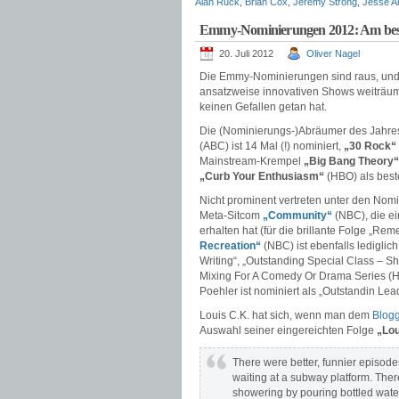
Alan Ruck
,
Brian Cox
,
Jeremy Strong
,
Jesse A
Emmy-Nominierungen 2012: Am best
20. Juli 2012
Oliver Nagel
Die Emmy-Nominierungen sind raus, und
ansatzweise innovativen Shows weiträum
keinen Gefallen getan hat.
Die (Nominierungs-)Abräumer des Jahres 
(ABC) ist 14 Mal (!) nominiert,
„30 Rock“
Mainstream-Krempel
„Big Bang Theory“
„Curb Your Enthusiasm“
(HBO) als best
Nicht prominent vertreten unter den Nomi
Meta-Sitcom
„Community“
(NBC), die ei
erhalten hat (für die brillante Folge „R
Recreation“
(NBC) ist ebenfalls lediglic
Writing“, „Outstanding Special Class – S
Mixing For A Comedy Or Drama Series (Hal
Poehler ist nominiert als „Outstandin Lea
Louis C.K. hat sich, wenn man dem
Blog
Auswahl seiner eingereichten Folge
„Lou
There were better, funnier episode
waiting at a subway platform. There
showering by pouring bottled wate