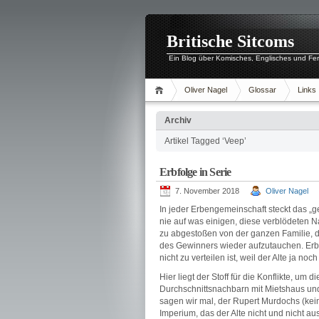
Britische Sitcoms
Ein Blog über Komisches, Englisches und Fe
Oliver Nagel
Glossar
Links
Archiv
Artikel Tagged ‘Veep’
Erbfolge in Serie
7. November 2018
Oliver Nagel
In jeder Erbengemeinschaft steckt das „ge
nie auf was einigen, diese verblödeten N
zu abgestoßen von der ganzen Familie, de
des Gewinners wieder aufzutauchen. Erb
nicht zu verteilen ist, weil der Alte ja noch 
Hier liegt der Stoff für die Konflikte, um d
Durchschnittsnachbarn mit Mietshaus und
sagen wir mal, der Rupert Murdochs (kei
Imperium, das der Alte nicht und nicht a