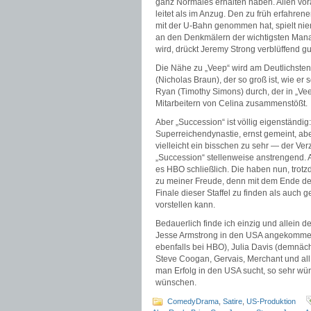
ganz Normales erhalten haben. Allen voran
leitet als im Anzug. Den zu früh erfahren
mit der U-Bahn genommen hat, spielt ni
an den Denkmälern der wichtigsten Mana
wird, drückt Jeremy Strong verblüffend gu
Die Nähe zu „Veep“ wird am Deutlichsten
(Nicholas Braun), der so groß ist, wie er
Ryan (Timothy Simons) durch, der in „V
Mitarbeitern von Celina zusammenstößt.
Aber „Succession“ ist völlig eigenständig
Superreichendynastie, ernst gemeint, abe
vielleicht ein bisschen zu sehr — der Ve
„Succession“ stellenweise anstrengend. A
es HBO schließlich. Die haben nun, trotzd
zu meiner Freude, denn mit dem Ende der 
Finale dieser Staffel zu finden als auch g
vorstellen kann.
Bedauerlich finde ich einzig und allein d
Jesse Armstrong in den USA angekommen. 
ebenfalls bei HBO), Julia Davis (demnäc
Steve Coogan, Gervais, Merchant und al
man Erfolg in den USA sucht, so sehr wü
wünschen.
ComedyDrama
,
Satire
,
US-Produktion