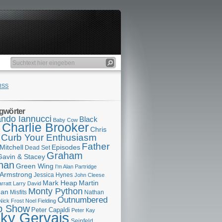
RSS
gwörter
ndo Iannucci
Black
Baby Cow
Charlie Brooker
s
Chris
Curb Your Enthusiasm
Father
Mitchell
Episodes
Dead Set
Graham
Gavin & Stacey
han
Green Wing
I'm Alan Partridge
 Armstrong
Jessica Hynes
John Cleese
Mark Heap
Martin
arratt
Larry David
Monty Python
man
Misfits
Nathan
Outnumbered
Nick Frost
Noel Fielding
p Show
Peter Capaldi
Peter Kay
cky Gervais
Seinfeld