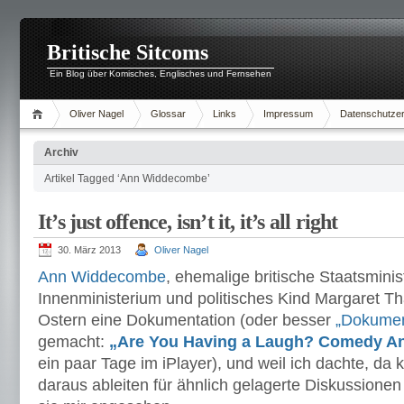
Britische Sitcoms
Ein Blog über Komisches, Englisches und Fernsehen
Oliver Nagel
Glossar
Links
Impressum
Datenschutzer
Archiv
Artikel Tagged ‘Ann Widdecombe’
It’s just offence, isn’t it, it’s all right
30. März 2013
Oliver Nagel
Ann Widdecombe
, ehemalige britische Staatsminis
Innenministerium und politisches Kind Margaret Tha
Ostern eine Dokumentation (oder besser
„Dokumen
gemacht:
„Are You Having a Laugh? Comedy And
ein paar Tage im iPlayer), und weil ich dachte, d
daraus ableiten für ähnlich gelagerte Diskussionen