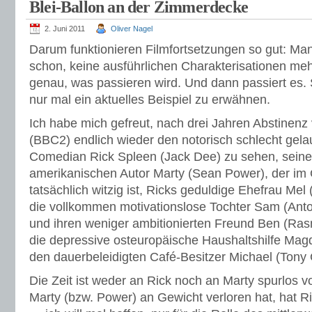
Blei-Ballon an der Zimmerdecke
2. Juni 2011
Oliver Nagel
Darum funktionieren Filmfortsetzungen so gut: Man
schon, keine ausführlichen Charakterisationen me
genau, was passieren wird. Und dann passiert es.
nur mal ein aktuelles Beispiel zu erwähnen.
Ich habe mich gefreut, nach drei Jahren Abstinenz
(BBC2) endlich wieder den notorisch schlecht gel
Comedian Rick Spleen (Jack Dee) zu sehen, sein
amerikanischen Autor Marty (Sean Power), der im
tatsächlich witzig ist, Ricks geduldige Ehefrau Me
die vollkommen motivationslose Tochter Sam (Ant
und ihren weniger ambitionierten Freund Ben (Ras
die depressive osteuropäische Haushaltshilfe Magd
den dauerbeleidigten Café-Besitzer Michael (Tony 
Die Zeit ist weder an Rick noch an Marty spurlos
Marty (bzw. Power) an Gewicht verloren hat, hat R