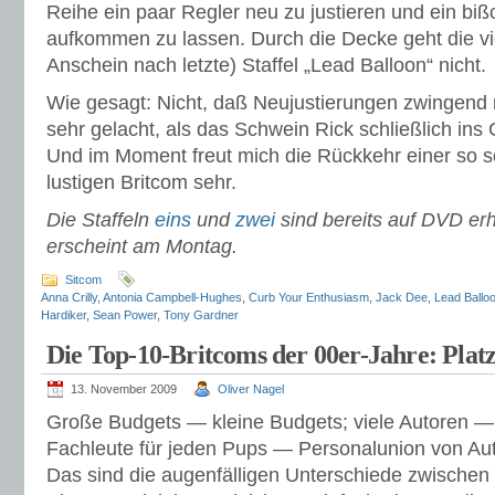
Reihe ein paar Regler neu zu justieren und ein b
aufkommen zu lassen. Durch die Decke geht die vi
Anschein nach letzte) Staffel „Lead Balloon“ nicht.
Wie gesagt: Nicht, daß Neujustierungen zwingend 
sehr gelacht, als das Schwein Rick schließlich ins
Und im Moment freut mich die Rückkehr einer so so
lustigen Britcom sehr.
Die Staffeln
eins
und
zwei
sind bereits auf DVD erhä
erscheint am Montag.
Sitcom
Anna Crilly
,
Antonia Campbell-Hughes
,
Curb Your Enthusiasm
,
Jack Dee
,
Lead Ballo
Hardiker
,
Sean Power
,
Tony Gardner
Die Top-10-Britcoms der 00er-Jahre: Platz
13. November 2009
Oliver Nagel
Große Budgets — kleine Budgets; viele Autoren —
Fachleute für jeden Pups — Personalunion von Aut
Das sind die augenfälligen Unterschiede zwischen 