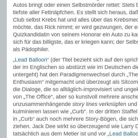
Autos bringt oder einen Selbstmörder rettet: Stets b
tiefste aller Fettnäpfchen. Es stellt sich heraus, da
Club selbst Krebs hat und alles über das Krebsme
möchte, das Rick nimmt; er wird gezwungen, der e
Quizkandidatin von seinem Honorar ein Auto zu ka
sich für das billigste, das er kriegen kann; der Sel
als Pädophiler.
„Lead Balloon“
(der Titel bezieht sich auf den spric
der im Englischen so abstürzt wie im Deutschen di
untergeht) hat den Paradigmenwechsel durch „The 
Enthusiasm“ mitgemacht und überzeugt als Sitcom 
die Dialoge, die so alltäglich-improvisiert und unge
von „The Office“, aber so kunstvoll mehrere ansch
unzusammenhängende
story lines
verknüpfen und 
kulminieren lassen wie „Curb“. In der dritten Staffel
in „Curb“ auch noch mehrere Story-Bögen, die sich
ziehen. Jack Dee wirkt so überzeugend wie Larry D
tatsächlich aus dem Metier ist und vor
„Lead Ballo