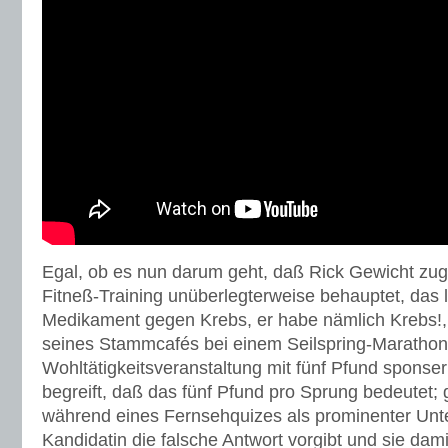
Egal, ob es nun darum geht, daß Rick Gewicht zug
Fitneß-Training unüberlegterweise behauptet, das 
Medikament gegen Krebs, er habe nämlich Krebs!, 
seines Stammcafés bei einem Seilspring-Marathon 
Wohltätigkeitsveranstaltung mit fünf Pfund sponsern
begreift, daß das fünf Pfund pro Sprung bedeutet; 
während eines Fernsehquizes als prominenter Unte
Kandidatin die falsche Antwort vorgibt und sie da