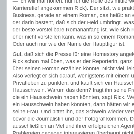
— ich will mal hoffen, nur für die Rolle des mittlerwe
Karrieretief angekommen Rick). Der sitzt, wie prak
Business, gerade an einem Roman, das heißt: an
der darin besteht, daß sich der Held umbringt. Wa
der beste vorstellbare Romananfang ist. Wie sich 
eher nicht vorstellen kann, was in so einem Roman
Oder auch nur wie der Name der Hauptfigur ist.
Gut, daß sich die Presse für eine Homestory angek
Rick schon mal üben, was er der Reporterin, ganz be
über seinen Roman erzählen könnte. Nicht viel, leide
Also verlegt er sich darauf, wenigstens mit einem
Privatleben zu punkten, und kauft sich ein Haussch
Hausschwein. Warum das denn? fragt ihn seine Fra
die ein Hausschwein haben könnten, sagt Rick. We
ein Hausschwein haben könnten, dann hätten wir 
seine Frau. Und bittet ihn, das Schwein wieder ve
bevor die Journalistin und der Fotograf kommen. D
ausschließlich an Mel und ihrer erfolgreichen Agent
Prahlereien dagegen interessieren überhaupt nich