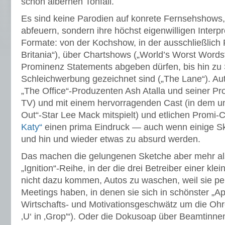
schön albernen Tonfall.
Es sind keine Parodien auf konrete Fernsehshows, 
abfeuern, sondern ihre höchst eigenwilligen Interp
Formate: von der Kochshow, in der ausschließlich 
Britania“), über Chartshows („World’s Worst Words“
Prominenz Statements abgeben dürfen, bis hin zu 
Schleichwerbung gezeichnet sind („The Lane“). Aut
„The Office“-Produzenten Ash Atalla und seiner P
TV) und mit einem hervorragenden Cast (in dem u
Out“-Star Lee Mack mitspielt) und etlichen Prom
Katy“
einen prima Eindruck — auch wenn einige Sk
und hin und wieder etwas zu absurd werden.
Das machen die gelungenen Sketche aber mehr als
„Ignition“-Reihe, in der die drei Betreiber einer k
nicht dazu kommen, Autos zu waschen, weil sie pe
Meetings haben, in denen sie sich in schönster „A
Wirtschafts- und Motivationsgeschwätz um die Ohr
‚U‘ in ‚Grop'“). Oder die Dokusoap über Beamtinnen 