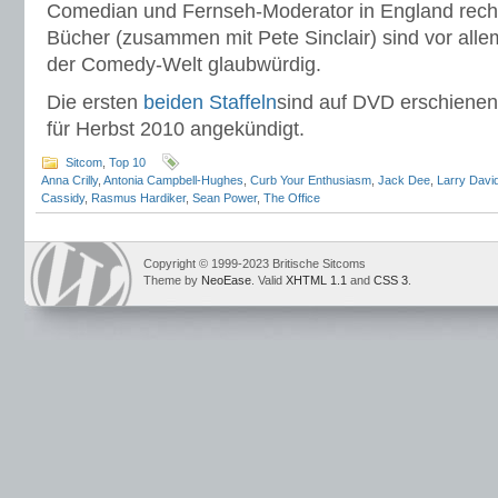
Comedian und Fernseh-Moderator in England recht
Bücher (zusammen mit Pete Sinclair) sind vor allem
der Comedy-Welt glaubwürdig.
Die ersten
beiden
Staffeln
sind auf DVD erschienen, 
für Herbst 2010 angekündigt.
Sitcom
,
Top 10
Anna Crilly
,
Antonia Campbell-Hughes
,
Curb Your Enthusiasm
,
Jack Dee
,
Larry Davi
Cassidy
,
Rasmus Hardiker
,
Sean Power
,
The Office
Copyright © 1999-2023 Britische Sitcoms
Theme by
NeoEase
. Valid
XHTML 1.1
and
CSS 3
.