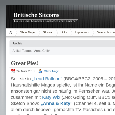
Britische Sitcoms
Ein Blog über Komisches, Englisches und Fernsehen
Oliver Nagel
Glossar
Links
Impressum
Datenschutzer
Archiv
Artikel Tagged ‘Anna Crilly’
Great Piss!
24. März 2013
Oliver Nagel
Seit sie in
„Lead Balloon“
(BBC4/BBC2, 2005 – 2011
Haushaltshilfe Magda spielte, ist ihr Name ein Begr
ansonsten gar nicht so häufig im Fernsehen war. J
zusammen mit
Katy Wix
(„Not Going Out“, BBC1 se
Sketch-Show:
„Anna & Katy“
(Channel 4, seit 6. M
allem durch liebevoll gemachte TV-Pastiches und 