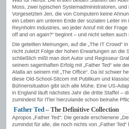
Was für Nerds: Die ersten beiden Staffeln der Abe
Moss, zwei typischen Systemadministratoren, und 
Vorgesetzten Jen, die von Computern keine Ahnung h
ein Leben am unteren Ende der sozialen Leiter im
Reynholm Industries, wo jeder Anruf mit der Frage „
off and on again?“ beginnt – und nicht selten auch
Die geteilten Meinungen, auf die „The IT Crowd“ in
nicht zuletzt Folge der hohen Erwartungen an die 
schließlich mißt man dort Autor und Regisseur G
seinem sagenhaften Erfolg mit „Father Ted“ wie d
Atalla an seinem mit „The Office“. Da ist schwer
diese Old-School-Sitcom mit Publikum und klassis
Bühnensituation gibt sich alle Mühe. Eine US-Adapt
in England läuft nächstes Jahr die dritte Staffel – 
zumindest für ITler hierzulande schon beinahe Pflic
Father Ted
– The Definitive Collection
Apropos „Father Ted“: Die gerade erschienene „Defin
zumindst für alle, die noch nichts von „Father Ted“