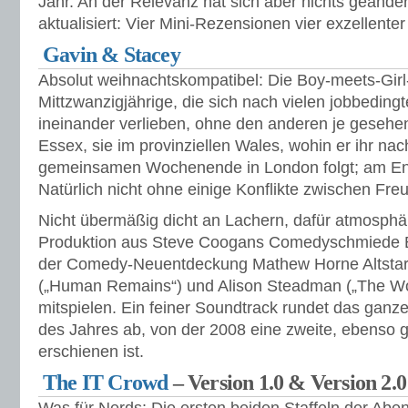
Jahr. An der Relevanz hat sich aber nichts geändert
aktualisiert: Vier Mini-Rezensionen vier exzellenter
Gavin & Stacey
Absolut weihnachtskompatibel: Die Boy-meets-Gir
Mittzwanzigjährige, die sich nach vielen jobbeding
ineinander verlieben, ohne den anderen je gesehen
Essex, sie im provinziellen Wales, wohin er ihr na
gemeinsamen Wochenende in London folgt; am End
Natürlich nicht ohne einige Konflikte zwischen Fre
Nicht übermäßig dicht an Lachern, dafür atmosphär
Produktion aus Steve Coogans Comedyschmiede B
der Comedy-Neuentdeckung Mathew Horne Altstar
(„Human Remains“) und Alison Steadman („The Wo
mitspielen. Ein feiner Soundtrack rundet das ganz
des Jahres ab, von der 2008 eine zweite, ebenso g
erschienen ist.
The IT Crowd
– Version 1.0 & Version 2.0