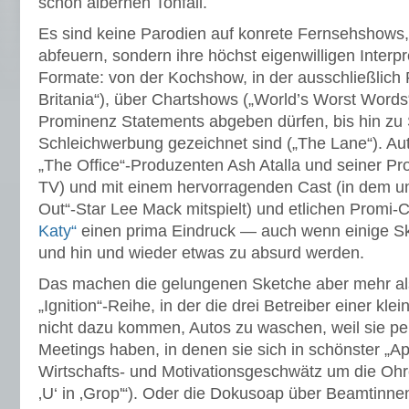
schön albernen Tonfall.
Es sind keine Parodien auf konrete Fernsehshows, 
abfeuern, sondern ihre höchst eigenwilligen Interp
Formate: von der Kochshow, in der ausschließlich 
Britania“), über Chartshows („World’s Worst Words“
Prominenz Statements abgeben dürfen, bis hin zu 
Schleichwerbung gezeichnet sind („The Lane“). Aut
„The Office“-Produzenten Ash Atalla und seiner P
TV) und mit einem hervorragenden Cast (in dem u
Out“-Star Lee Mack mitspielt) und etlichen Prom
Katy“
einen prima Eindruck — auch wenn einige Sk
und hin und wieder etwas zu absurd werden.
Das machen die gelungenen Sketche aber mehr als
„Ignition“-Reihe, in der die drei Betreiber einer k
nicht dazu kommen, Autos zu waschen, weil sie pe
Meetings haben, in denen sie sich in schönster „A
Wirtschafts- und Motivationsgeschwätz um die Ohr
‚U‘ in ‚Grop'“). Oder die Dokusoap über Beamtinnen 