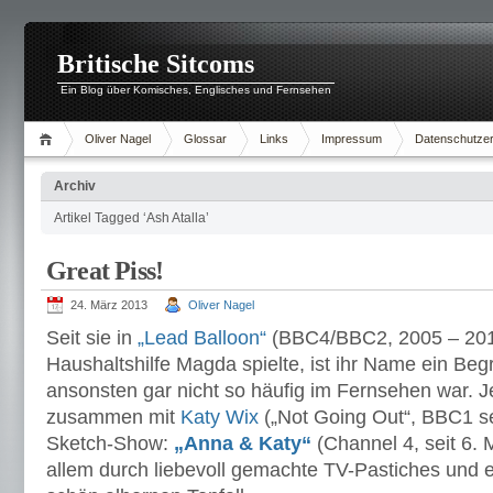
Britische Sitcoms
Ein Blog über Komisches, Englisches und Fernsehen
Oliver Nagel
Glossar
Links
Impressum
Datenschutzer
Archiv
Artikel Tagged ‘Ash Atalla’
Great Piss!
24. März 2013
Oliver Nagel
Seit sie in
„Lead Balloon“
(BBC4/BBC2, 2005 – 2011
Haushaltshilfe Magda spielte, ist ihr Name ein Begr
ansonsten gar nicht so häufig im Fernsehen war. J
zusammen mit
Katy Wix
(„Not Going Out“, BBC1 se
Sketch-Show:
„Anna & Katy“
(Channel 4, seit 6. M
allem durch liebevoll gemachte TV-Pastiches und 