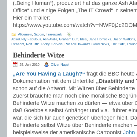
(„Being Human“), produziert hat das ganze Ash Ata
Office“ und einige Folgen „The IT Crowd“ in seine
Hier ein Trailer:
https://www.youtube.com/watch?v=NWF0jJc2DO
Allgemein
,
Sitcom
,
Trailerpark
Absolutely Fabulous
,
Ash Atalla
,
Graham Duff
,
Ideal
,
Jane Horrocks
,
Jason Watkins
,
Pleasant
,
Ralf Little
,
Ricky Gervais
,
Russell Howard's Good News
,
The Cafe
,
Trollie
Behinderte Witze
25. Juni 2010
Oliver Nagel
„Are You Having a Laugh?“
fragt die BBC heute 
Dokumentation mit dem Untertitel
„Disability and
schon auf die Antwort. Mit Witzen über Behinderte i
Zuerst brauchte man noch eine moralische Begrü
Behinderte Witze machen zu dürfen — etwa über 
daß Goebbels selbst Anhänger und v.a. -führer ein
war, die sich für auch genetisch überlegen hielt. Da
Behinderte selbst Witze über Behinderte machen 
beispielsweise der amerikanische Cartoonist
John 