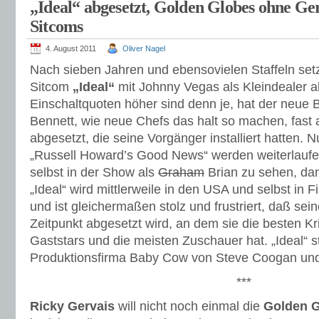
„Ideal“ abgesetzt, Golden Globes ohne Ger
Sitcoms
4. August 2011
Oliver Nagel
Nach sieben Jahren und ebensovielen Staffeln setz
Sitcom
„Ideal“
mit Johnny Vegas als Kleindealer a
Einschaltquoten höher sind denn je, hat der neue 
Bennett, wie neue Chefs das halt so machen, fast
abgesetzt, die seine Vorgänger installiert hatten. 
„Russell Howard’s Good News“ werden weiterlaufe
selbst in der Show als
Graham
Brian zu sehen, da
„Ideal“ wird mittlerweile in den USA und selbst in 
und ist gleichermaßen stolz und frustriert, daß se
Zeitpunkt abgesetzt wird, an dem sie die besten Krit
Gaststars und die meisten Zuschauer hat. „Ideal“ 
Produktionsfirma Baby Cow von Steve Coogan un
***
Ricky Gervais
will nicht noch einmal die
Golden 