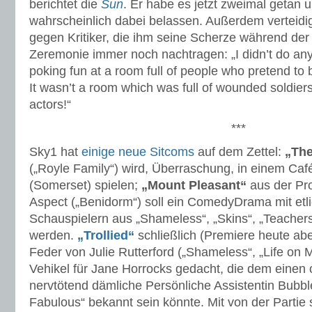
berichtet die
Sun
. Er habe es jetzt zweimal getan 
wahrscheinlich dabei belassen. Außerdem verteidig
gegen Kritiker, die ihm seine Scherze während der
Zeremonie immer noch nachtragen: „I didn’t do any
poking fun at a room full of people who pretend to
It wasn’t a room which was full of wounded soldie
actors!“
***
Sky1 hat
einige neue Sitcoms
auf dem Zettel:
„The
(„Royle Family“) wird, Überraschung, in einem Ca
(Somerset) spielen;
„Mount Pleasant“
aus der Pr
Aspect („Benidorm“) soll ein ComedyDrama mit et
Schauspielern aus „Shameless“, „Skins“, „Teache
werden.
„Trollied“
schließlich (Premiere heute ab
Feder von Julie Rutterford („Shameless“, „Life on Ma
Vehikel für Jane Horrocks gedacht, die dem einen
nervtötend dämliche Persönliche Assistentin Bubbl
Fabulous“ bekannt sein könnte. Mit von der Partie