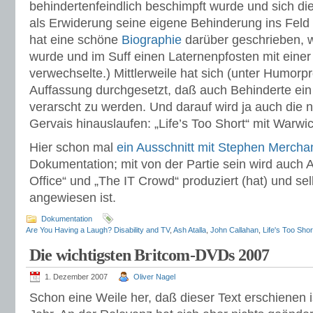
behindertenfeindlich beschimpft wurde und sich die
als Erwiderung seine eigene Behinderung ins Feld 
hat eine schöne
Biographie
darüber geschrieben, w
wurde und im Suff einen Laternenpfosten mit eine
verwechselte.) Mittlerweile hat sich (unter Humorpr
Auffassung durchgesetzt, daß auch Behinderte ein
verarscht zu werden. Und darauf wird ja auch die 
Gervais hinauslaufen: „Life’s Too Short“ mit Warwi
Hier schon mal
ein Ausschnitt mit Stephen Mercha
Dokumentation; mit von der Partie sein wird auch As
Office“ und „The IT Crowd“ produziert (hat) und sel
angewiesen ist.
Dokumentation
Are You Having a Laugh? Disability and TV
,
Ash Atalla
,
John Callahan
,
Life's Too Shor
Die wichtigsten Britcom-DVDs 2007
1. Dezember 2007
Oliver Nagel
Schon eine Weile her, daß dieser Text erschienen i