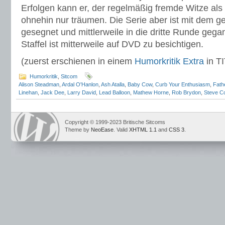
Erfolgen kann er, der regelmäßig fremde Witze als
ohnehin nur träumen. Die Serie aber ist mit dem g
gesegnet und mittlerweile in die dritte Runde gega
Staffel ist mitterweile auf DVD zu besichtigen.
(zuerst erschienen in einem
Humorkritik Extra
in T
Humorkritik
,
Sitcom
Alison Steadman
,
Ardal O'Hanlon
,
Ash Atalla
,
Baby Cow
,
Curb Your Enthusiasm
,
Fath
Linehan
,
Jack Dee
,
Larry David
,
Lead Balloon
,
Mathew Horne
,
Rob Brydon
,
Steve C
Copyright © 1999-2023 Britische Sitcoms
Theme by
NeoEase
. Valid
XHTML 1.1
and
CSS 3
.