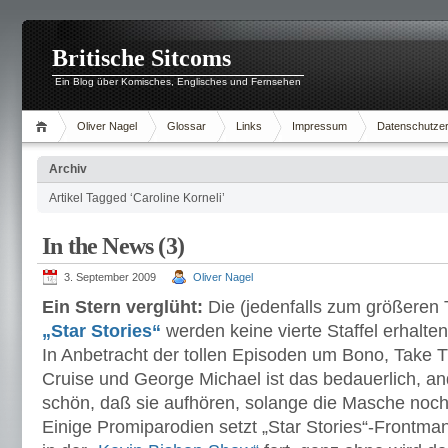
Britische Sitcoms
Ein Blog über Komisches, Englisches und Fernsehen
Oliver Nagel
Glossar
Links
Impressum
Datenschutzer
Archiv
Artikel Tagged ‘Caroline Korneli’
In the News (3)
3. September 2009
Oliver Nagel
Ein Stern verglüht:
Die (jedenfalls zum größeren 
„Star Stories“
werden keine vierte Staffel erhalten
In Anbetracht der tollen Episoden um Bono, Take
Cruise und George Michael ist das bedauerlich, and
schön, daß sie aufhören, solange die Masche noch ni
Einige Promiparodien setzt „Star Stories“-Frontm