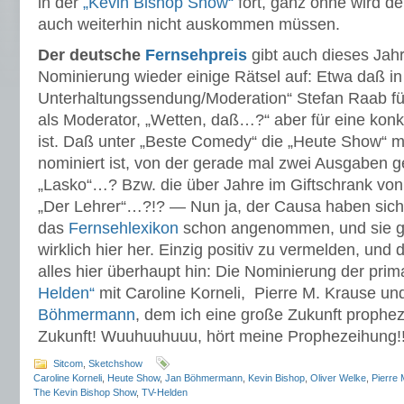
in der
„Kevin Bishop Show“
fort, ganz ohne wird de
auch weiterhin nicht auskommen müssen.
Der deutsche
Fernsehpreis
gibt auch dieses Jahr
Nominierung wieder einige Rätsel auf: Etwa daß in
Unterhaltungssendung/Moderation“ Stefan Raab fü
als Moderator, „Wetten, daß…?“ aber für eine kon
ist. Daß unter „Beste Comedy“ die „Heute Show“ m
nominiert ist, von der gerade mal zwei Ausgaben g
„Lasko“…? Bzw. die über Jahre im Giftschrank von
„Der Lehrer“…?!? — Nun ja, der Causa haben sic
das
Fernsehlexikon
schon angenommen, und sie ge
wirklich hier her. Einzig positiv zu vermelden, und
alles hier überhaupt hin: Die Nominierung der p
Helden“
mit Caroline Korneli, Pierre M. Krause u
Böhmermann
, dem ich eine große Zukunft prophez
Zukunft! Wuuhuuhuuu, hört meine Prophezeihung!
Sitcom
,
Sketchshow
Caroline Korneli
,
Heute Show
,
Jan Böhmermann
,
Kevin Bishop
,
Oliver Welke
,
Pierre 
The Kevin Bishop Show
,
TV-Helden