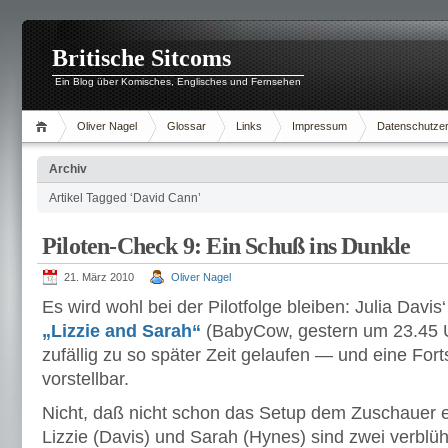
Britische Sitcoms
Ein Blog über Komisches, Englisches und Fernsehen
Oliver Nagel
Glossar
Links
Impressum
Datenschutzer
Archiv
Artikel Tagged ‘David Cann’
Piloten-Check 9: Ein Schuß ins Dunkle
21. März 2010
Oliver Nagel
Es wird wohl bei der Pilotfolge bleiben: Julia Davi
„Lizzie and Sarah“
(BabyCow, gestern um 23.45 Uh
zufällig zu so später Zeit gelaufen — und eine For
vorstellbar.
Nicht, daß nicht schon das Setup dem Zuschauer e
Lizzie (Davis) und Sarah (Hynes) sind zwei verbl