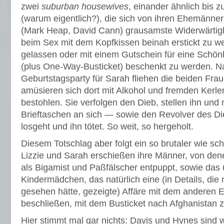
zwei
suburban housewives
, einander ähnlich bis 
(warum eigentlich?), die sich von ihren Ehemänne
(Mark Heap, David Cann) grausamste Widerwärtigk
beim Sex mit dem Kopfkissen beinah erstickt zu w
gelassen oder mit einem Gutschein für eine Schön
(plus One-Way-Busticket) beschenkt zu werden. N
Geburtstagsparty für Sarah fliehen die beiden Fraue
amüsieren sich dort mit Alkohol und fremden Kerl
bestohlen. Sie verfolgen den Dieb, stellen ihn und
Brieftaschen an sich — sowie den Revolver des D
losgeht und ihn tötet. So weit, so hergeholt.
Diesem Totschlag aber folgt ein so brutaler wie sc
Lizzie und Sarah erschießen ihre Männer, von den
als Bigamist und Paßfälscher entpuppt, sowie das 
Kindermädchen, das natürlich eine (in Details, die 
gesehen hätte, gezeigte) Affäre mit dem anderen
beschließen, mit dem Busticket nach Afghanistan zu
Hier stimmt mal gar nichts: Davis und Hynes sind