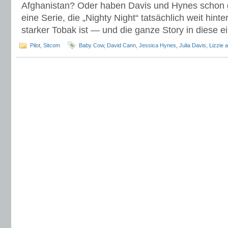
Afghanistan? Oder haben Davis und Hynes schon 
eine Serie, die „Nighty Night“ tatsächlich weit hinter
starker Tobak ist — und die ganze Story in diese 
Pilot
,
Sitcom
Baby Cow
,
David Cann
,
Jessica Hynes
,
Julia Davis
,
Lizzie 