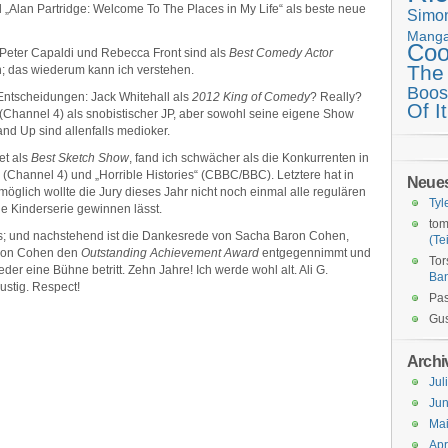
Alan Partridge: Welcome To The Places in My Life“ als beste neue
Simo
Mang
Coo
: Peter Capaldi und Rebecca Front sind als
Best Comedy Actor
The
; das wiederum kann ich verstehen.
Boos
 Entscheidungen: Jack Whitehall als
2012 King of Comedy
? Really?
Of It
“ (Channel 4) als snobistischer JP, aber sowohl seine eigene Show
nd Up sind allenfalls medioker.
et als
Best Sketch Show
, fand ich schwächer als die Konkurrenten in
 (Channel 4) und „Horrible Histories“ (CBBC/BBC). Letztere hat in
Neue
lich wollte die Jury dieses Jahr nicht noch einmal alle regulären
Tyl
 Kinderserie gewinnen lässt.
tom
; und nachstehend ist die Dankesrede von Sacha Baron Cohen,
(Tei
 Baron Cohen den
Outstanding Achievement Award
entgegennimmt und
Tor
der eine Bühne betritt. Zehn Jahre! Ich werde wohl alt. Ali G.
Ba
ustig. Respect!
Pas
Gus
Archi
Jul
Jun
Ma
Apr