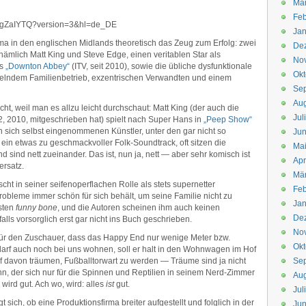
Mä
Feb
UgZaIYTQ?version=3&hl=de_DE
Jan
a in den englischen Midlands theoretisch das Zeug zum Erfolg: zwei
De
 nämlich Matt King und Steve Edge, einen veritablen Star als
No
us
„Downton Abbey“
(ITV, seit 2010), sowie die übliche dysfunktionale
Okt
chelndem Familienbetrieb, exzentrischen Verwandten und einem
Se
Aug
ht, weil man es allzu leicht durchschaut: Matt King (der auch die
Jul
, 2010, mitgeschrieben hat) spielt nach Super Hans in
„Peep Show“
n sich selbst eingenommenen Künstler, unter den gar nicht so
Jun
ein etwas zu geschmackvoller Folk-Soundtrack, oft sitzen die
Ma
sind nett zueinander. Das ist, nun ja, nett — aber sehr komisch ist
Apr
ersatz.
Mä
ht in seiner seifenoperflachen Rolle als stets supernetter
Feb
robleme immer schön für sich behält, um seine Familie nicht zu
Jan
nsten
funny bone
, und die Autoren scheinen ihm auch keinen
De
lls vorsorglich erst gar nicht ins Buch geschrieben.
No
g für den Zuschauer, dass das Happy End nur wenige Meter bzw.
Okt
l darf auch noch bei uns wohnen, soll er halt in den Wohnwagen im Hof
rf davon träumen, Fußballtorwart zu werden — Träume sind ja nicht
Se
hn, der sich nur für die Spinnen und Reptilien in seinem Nerd-Zimmer
Aug
s wird gut. Ach wo, wird: alles
ist
gut.
Jul
t sich, ob eine Produktionsfirma breiter aufgestellt und folglich in der
Jun