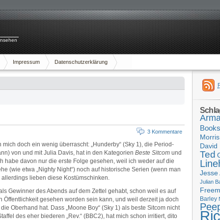
rnsehen
Impressum
Datenschutzerklärung
Schla
Arma
Book
3 Kommentare
Morris
mich doch ein wenig überrascht: „Hunderby“ (Sky 1), die Period-
David 
nn) von und mit Julia Davis, hat in den Kategorien
Beste Sitcom
und
Ted
 habe davon nur die erste Folge gesehen, weil ich weder auf die
Line
tehe (wie etwa „Nighty Night“) noch auf historische Serien (wenn man
Jesse
 allerdings lieben diese Kostümschinken.
Julian B
Free
t als Gewinner des Abends auf dem Zettel gehabt, schon weil es auf
Barley
 Öffentlichkeit gesehen worden sein kann, und weil derzeit ja doch
Pee
ie Oberhand hat. Dass „Moone Boy“ (Sky 1) als beste Sitcom nicht
Ri
taffel des eher biederen „Rev.“ (BBC2), hat mich schon irritiert, dito