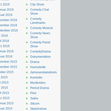
rz 2019
Clip Show
ruar 2019
Comedy Chat
Show
uar 2019
Comedy
zember 2018
Landmarks
vember 2018
Comedy Musical
ptember 2016
Comedy News
i 2016
Show
il 2016
Comedy Panel
rz 2016
Show
ruar 2016
ComedyDrama
uar 2016
Dokumentation
zember 2015
Drama
vember 2015
Humorkritik
ober 2015
Jahresendabstimmung
i 2015
Komödie
i 2015
Musikvideo
i 2015
Period Drama
il 2015
Pilot
rz 2015
Satire
ruar 2015
Sitcom
uar 2015
Sketchshow