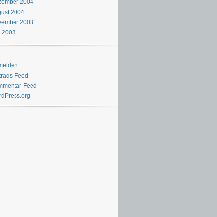
zember 2004
ust 2004
vember 2003
i 2003
melden
trags-Feed
mmentar-Feed
dPress.org