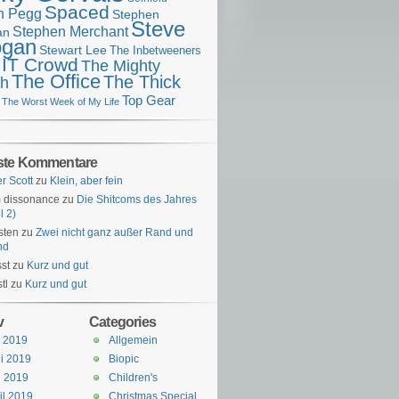
Spaced
n Pegg
Stephen
Steve
Stephen Merchant
an
gan
Stewart Lee
The Inbetweeners
 IT Crowd
The Mighty
The Office
The Thick
h
Top Gear
The Worst Week of My Life
ste Kommentare
er Scott
zu
Klein, aber fein
 dissonance
zu
Die Shitcoms des Jahres
l 2)
sten
zu
Zwei nicht ganz außer Rand und
nd
st
zu
Kurz und gut
tl
zu
Kurz und gut
v
Categories
i 2019
Allgemein
i 2019
Biopic
i 2019
Children's
il 2019
Christmas Special