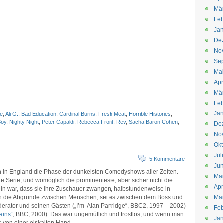
Mä
Feb
Jan
De
No
Se
Ma
Apr
Mä
Feb
Jan
fe
,
Ali G.
,
Bad Education
,
Cardinal Burns
,
Fresh Meat
,
Horrible Histories
,
Boy
,
Nighty Night
,
Peter Capaldi
,
Rebecca Front
,
Rev
,
Sacha Baron Cohen
,
De
No
Okt
Jul
5 Kommentare
Jun
n in England die Phase der dunkelsten Comedyshows aller Zeiten.
Ma
ne Serie, und womöglich die prominenteste, aber sicher nicht die
Apr
ein war, dass sie ihre Zuschauer zwangen, halbstundenweise in
n die Abgründe zwischen Menschen, sei es zwischen dem Boss und
Mä
erator und seinen Gästen („I’m Alan Partridge“, BBC2, 1997 – 2002)
Feb
ins“
, BBC, 2000). Das war ungemütlich und trostlos, und wenn man
Jan
s von einer eiskalten Hand.