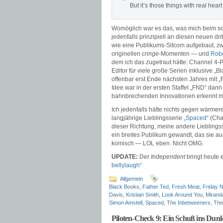
But it’s those things with real hear
Womöglich war es das, was mich beim sc
jedenfalls prinzipiell an diesen neuen dr
wie eine Publikums-Sitcom aufgebaut, zw
originellen
cringe
-Momenten — und
Robe
dem ich das zugetraut hätte: Channel 4-
Editor für viele große Serien inklusive 
offenbar erst Ende nächsten Jahres mit 
Idee war in der ersten Staffel „FND“ da
bahnbrechenden Innovationen erkennt man
Ich jedenfalls hätte nichts gegen wärmer
langjährige Lieblingsserie
„Spaced“
(Cha
dieser Richtung, meine andere Lieblings
ein breites Publikum gewandt, das sie auc
komisch — LOL eben. Nicht OMG.
UPDATE:
Der
Independent
bringt heute
bellylaugh“
Allgemein
Black Books
,
Father Ted
,
Fresh Meat
,
Friday N
Davis
,
Kristian Smith
,
Look Around You
,
Mirand
Simon Amstell
,
Spaced
,
The Inbetweeners
,
The
Piloten-Check 9: Ein Schuß ins Dunk