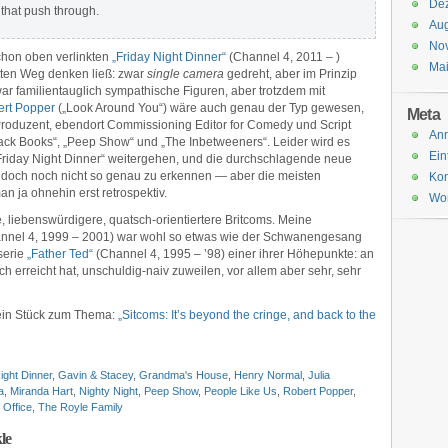
De
t that push through.
Aug
No
hon oben verlinkten
„Friday Night Dinner“
(Channel 4, 2011 – )
Ma
itten Weg denken ließ: zwar
single camera
gedreht, aber im Prinzip
ar familientauglich sympathische Figuren, aber trotzdem mit
rt Popper
(„Look Around You“) wäre auch genau der Typ gewesen,
Meta
Produzent, ebendort Commissioning Editor for Comedy und Script
An
„Black Books“, „Peep Show“ und „The Inbetweeners“. Leider wird es
Ein
„Friday Night Dinner“ weitergehen, und die durchschlagende neue
nn doch noch nicht so genau zu erkennen — aber die meisten
Ko
 ja ohnehin erst retrospektiv.
Wor
e, liebenswürdigere, quatsch-orientiertere Britcoms. Meine
nnel 4, 1999 – 2001) war wohl so etwas wie der Schwanengesang
serie
„Father Ted“
(Channel 4, 1995 – ’98) einer ihrer Höhepunkte: an
h erreicht hat, unschuldig-naiv zuweilen, vor allem aber sehr, sehr
 ein Stück zum Thema:
„Sitcoms: It’s beyond the cringe, and back to the
ight Dinner
,
Gavin & Stacey
,
Grandma's House
,
Henry Normal
,
Julia
a
,
Miranda Hart
,
Nighty Night
,
Peep Show
,
People Like Us
,
Robert Popper
,
 Office
,
The Royle Family
le