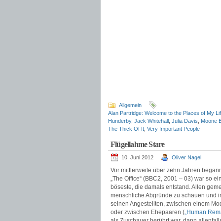
Allgemein
Alan Partridge: Welcome to the Places of My Li
Hunderby
,
Jack Whitehall
,
Julia Davis
,
Moone 
The Thick Of It
,
Very Important People
Flügellahme Stare
10. Juni 2012
Oliver Nagel
Vor mittlerweile über zehn Jahren began
„The Office“ (BBC2, 2001 – 03) war so ei
böseste, die damals entstand. Allen gem
menschliche Abgründe zu schauen und i
seinen Angestellten, zwischen einem Mod
oder zwischen Ehepaaren (
„Human Rema
als Zuschauer berührt war, dann allenfall