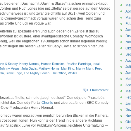
u bedienen. Das hat mit „Gavin & Stacey“ ja schon einmal geklappt
Mai
orden und Ruth Jones (die mit „Stella“ selbst gerade auf dem Gebiet
Apr
y unterwegs ist, und zwar gleichfalls auf Sky1), weil Corden und
Mär
puncto Comedygeschmack voraus waren und schon den Trend zum
as große Unglück en vogue war.
Feb
Jan
iterhin zu spezialisieren und auch gegen den Zeitgeist das zu
De
eworden ist: düstere, eher avantgardistische Comedy. Womöglich
genug, weil die englischen TV-Budgets schon immer legendär niedrig
No
cht liegen die besten Zeiten für Baby Cow also schon hinter uns.
Okt
Se
Aug
vin & Stacey
,
Henry Normal
,
Human Remains
,
I'm Alan Partridge
,
Ideal
,
Jul
Johnny Vegas
,
Julia Davis
,
Mathew Horne
,
Matt King
,
Nighty Night
,
Peep
Jun
lla
,
Steve Edge
,
The Mighty Boosh
,
The Office
,
Whites
Ma
Apr
1 Kommentar
Mä
Feb
derzeit auf helle, schnelle „laugh out loud“-Comedy, die Phase bös-
berichtet das Comedy-Portal
Chortle
und zitiert dafür den BBC-Comedy-
Jan
y-Cow-Produzenten Henry Normal.
De
 Comedy waren geprägt von peinlich berührten Blicken in die Kamera,
No
s trostlosen Tönen. Nun könnte der Trend in die andere Richtung
Okt
 auf Slapstick, „Live vor Publikum“-Sitcoms, leichtere Unterhaltung —
Se