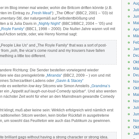
Aug
er im Blog immer mal wieder, wohin die Britcom driften könnte (z.B.
Jul
unten im Eintrag zu
„Fresh Meat“
): „The Office“ (BBC2, 2001 – ’03) ist
Jun
ckumentary-Stil, der naturgemäß auf Selbstentblößung und
Ma
en a lá Julia Davis in
„Nighty Night“
(BBC3/BBC2, 2004 – ’05) und
„Royle Family“
(BBC1, 1998 – 2000). Die Nuller-Jahre waren voll mit
Apr
auf Action setzte, oder, wie Henry Normal sagt:
Mä
Feb
 „People Like Us“ and „The Royle Family“ that was a sort of post-
Jan
 from „ooh, the vicar’s come round and my trousers have fallen
De
thing a little too different.
Okt
Mä
 andere Richtung: Die Sender bestellen vorwiegend wieder
De
 Ware wie das preisgekrönte
„Miranda“
(BBC2, 2009 – ) von und mit
n eines Scherzartikel-Ladens oder
„Gavin & Stacey“
No
rde es weiterhin
low-key
Sitcoms wie Simon Amstells
„Grandma’s
Okt
r ein „Appetit auf
laugh-out-loud
-Comedy spürbar“. Und also werden
Ma
in nächster Zeit wohl für eher an den Mainstream gewandte Comedy
No
Jul
 klingt, muß aber keine sein: Wirklich erfolgreich wird nämlich erst
Jun
raditionellen Sitcom werden, kein bloßer Rückfall in ausgetretene
n, um sowohl das Feuilleton wie auch das Publikum zu gewinnen.
No
Okt
Jan
e brilliant gags without having a strong character or strong idea.