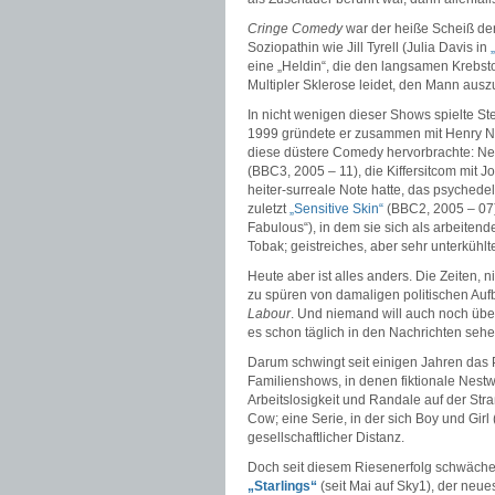
Cringe Comedy
war der heiße Scheiß der 
Soziopathin wie Jill Tyrell (Julia Davis in
eine „Heldin“, die den langsamen Krebst
Multipler Sklerose leidet, den Mann aus
In nicht wenigen dieser Shows spielte Ste
1999 gründete er zusammen mit Henry No
diese düstere Comedy hervorbrachte: N
(BBC3, 2005 – 11), die Kiffersitcom mit J
heiter-surreale Note hatte, das psyched
zuletzt
„Sensitive Skin“
(BBC2, 2005 – 07
Fabulous“), in dem sie sich als arbeitend
Tobak; geistreiches, aber sehr unterkühl
Heute aber ist alles anders. Die Zeiten, n
zu spüren von damaligen politischen Au
Labour
. Und niemand will auch noch übe
es schon täglich in den Nachrichten seh
Darum schwingt seit einigen Jahren das P
Familienshows, in denen fiktionale Nestw
Arbeitslosigkeit und Randale auf der Str
Cow; eine Serie, in der sich Boy und Gir
gesellschaftlicher Distanz.
Doch seit diesem Riesenerfolg schwächelt
„Starlings“
(seit Mai auf Sky1), der ne