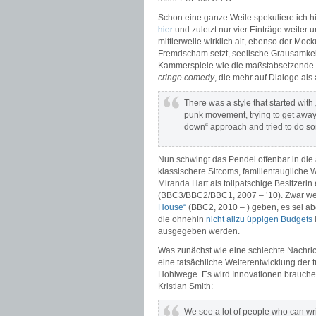
Schon eine ganze Weile spekuliere ich hi
hier
und zuletzt nur vier Einträge weiter 
mittlerweile wirklich alt, ebenso der Mo
Fremdscham setzt, seelische Grausamkeit
Kammerspiele wie die maßstabsetzende
cringe comedy
, die mehr auf Dialoge als 
There was a style that started with
punk movement, trying to get away
down“ approach and tried to do some
Nun schwingt das Pendel offenbar in die
klassischere Sitcoms, familientaugliche
Miranda Hart als tollpatschige Besitzeri
(BBC3/BBC2/BBC1, 2007 – ’10). Zwar we
House“
(BBC2, 2010 – ) geben, es sei abe
die ohnehin
nicht allzu üppigen Budgets
ausgegeben werden.
Was zunächst wie eine schlechte Nachricht
eine tatsächliche Weiterentwicklung der t
Hohlwege. Es wird Innovationen brauche
Kristian Smith:
We see a lot of people who can writ