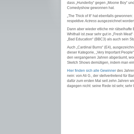
dass „Hunderby“ gegen „Moone Boy“ und „
Comedyshow gewonnen hat.
„The Thick of It“ hat ebenfalls gewonnen
respektive
Actress
ausgezeichnet worden
Dann aber wieder etliche mir rätselhafte
Whithall ist zwar sehr gut in „Fresh Meat
„Bad Education“ (BBC3) als auch sein Sta
Auch „Cardinal Burns“ (E4), ausgezeichn
dieser Kategorie, „Very Important People“
den vergangenen Jahren abgeräumt, womög
Sketch Shows demütigen, indem man eine
Hier finden sich alle Gewinner
des Jahres
nein: von Ali G., der stellvertretend für
dafür zum ersten Mal seit zehn Jahren wie
dagegen nicht: seine Rede ist sehr, sehr l