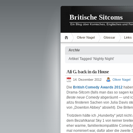
Britische Sitcoms
Ein Blog über Komisches, Englisches und Fe
Oliver Nagel
Glossar
Links
Archiv
Artikel Tagged ‘Nighty Night’
Ali G. back in da House
14. Dezember 2012
Oliver Nagel
Die
British Comedy Awards 2012
haben 
Drama-Sitcom (falls man das so sagen ka
Beste neue Comedy
abgeräumt — und ich
allzu finsteren Sachen von Julia Davis s
von „Downton Abbey“ absieht). Die Briten
Trotzdem hätte ich „Hunderby“ jetzt nich
dem Bezahlkanal Sky 1 von keiner breiten
eher warme, familienkompatible Comedy d
mal nominiert war, dafür aber die zweite S