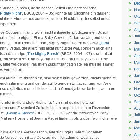
De
Stunde, je böser, desto besser. Selbst eine narzisstische
No
„Nighty Night“
, BBC3, 2004 – 05) konnte als Sitcomheldin taugen;
Okt
od ihres Ehemannes ausnutzt, um der Nachbarin, die selbst unter
Se
zuspannen.
Aug
ve Coogan mit, und wo er nicht mitspielte, produzierte er. Schon
Jul
rmal seine eigene Firma Baby Cow, die fortan vorwiegend eben
Jun
eben „Human Remains“ und „Nighty Night“ waren das etwa
„Ideal“
ohnny Vegas, die allerdings nicht nur düster war, sondern auch eine
Ma
elisch-dämmrige
„The Mighty Boosh“
(BBC3, 2004 – 07) sowie nicht
Apr
), ein schwarzes Comedydrama mit Joanna Lumley („Absolutely
Mä
e, älter werdende Frau ihren Zukunftsängsten stellen musste. Harter
Feb
tes Fernsehen.
Jan
icht nur in Großbritannien, sind selbst kühl geworden. Nichts mehr ist
De
fbruchsstimmung und der darauf folgenden Enttäuschung von
New
r so explizites menschliches Leid in Comedyshows lachen, wenn er
No
en muss.
Okt
Se
endel in die andere Richtung. Nun sind es die heiteren
ärme und Zuversicht Zuflucht bieten angesichts realer Rezession,
Aug
aße.
„Gavin & Stacey“
(BBC, 2007 – 10) war die Antwort von Baby
Jul
l (Mathew Horne und Joanna Page) finden, trotz großer räumlicher wie
Jun
Ma
 die einstige Vorzeigeschmiede für junges Talent. Vor allem
Apr
ueste Versuch von Baby Cow, auf den Paradigmenwechsel zu