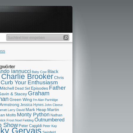
RSS
gwörter
ndo Iannucci
Black
Baby Cow
Charlie Brooker
s
Chris
Curb Your Enthusiasm
Father
Mitchell
Episodes
Dead Set
Graham
Gavin & Stacey
han
Green Wing
I'm Alan Partridge
 Armstrong
Jessica Hynes
John Cleese
Mark Heap
Martin
arratt
Larry David
Monty Python
man
Misfits
Nathan
Outnumbered
Nick Frost
Noel Fielding
p Show
Peter Capaldi
Peter Kay
cky Gervais
Seinfeld