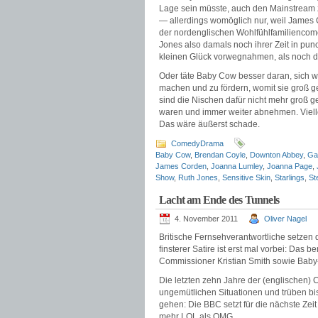
Lage sein müsste, auch den Mainstream z
— allerdings womöglich nur, weil James C
der nordenglischen Wohlfühlfamiliencomed
Jones also damals noch ihrer Zeit in 
kleinen Glück vorwegnahmen, als noch d
Oder täte Baby Cow besser daran, sich we
machen und zu fördern, womit sie groß g
sind die Nischen dafür nicht mehr groß 
waren und immer weiter abnehmen. Viellei
Das wäre äußerst schade.
ComedyDrama
Baby Cow
,
Brendan Coyle
,
Downton Abbey
,
Ga
James Corden
,
Joanna Lumley
,
Joanna Page
,
Show
,
Ruth Jones
,
Sensitive Skin
,
Starlings
,
Ste
Lacht am Ende des Tunnels
4. November 2011
Oliver Nagel
Britische Fernsehverantwortliche setzen 
finsterer Satire ist erst mal vorbei: Das 
Commissioner Kristian Smith sowie Bab
Die letzten zehn Jahre der (englischen)
ungemütlichen Situationen und trüben bi
gehen: Die BBC setzt für die nächste Zeit
mehr LOL als OMG.