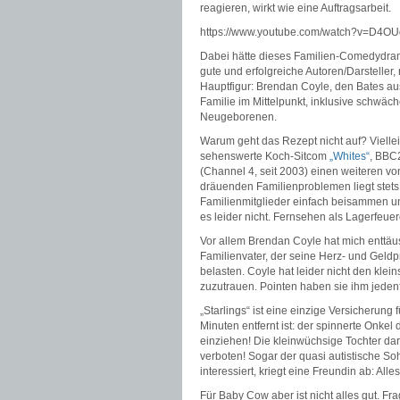
reagieren, wirkt wie eine Auftragsarbeit.
https://www.youtube.com/watch?v=D4O
Dabei hätte dieses Familien-Comedydram
gute und erfolgreiche Autoren/Darsteller,
Hauptfigur: Brendan Coyle, den Bates a
Familie im Mittelpunkt, inklusive schwä
Neugeborenen.
Warum geht das Rezept nicht auf? Vielleic
sehenswerte Koch-Sitcom
„Whites“
, BBC2
(Channel 4, seit 2003) einen weiteren vo
dräuenden Familienproblemen liegt stets 
Familienmitglieder einfach beisammen und 
es leider nicht. Fernsehen als Lagerfeuer
Vor allem Brendan Coyle hat mich enttäusc
Familienvater
, der seine Herz- und Geldp
belasten. Coyle hat leider nicht den klei
zuzutrauen. Pointen haben sie ihm jedenfa
„Starlings“ ist eine einzige Versicherun
Minuten entfernt ist: der spinnerte Onke
einziehen! Die kleinwüchsige Tochter da
verboten! Sogar der quasi autistische So
interessiert, kriegt eine Freundin ab: Alle
Für Baby Cow aber ist nicht alles gut. Frag