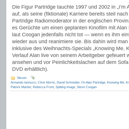
Die Figur Partridge tauchte 1997 und 2002 in „I’m 
auf, als seine (fiktionale) Karriere bereits steil na
Partridge Radiomoderator in der englischen Provin
es Gerüchte um einen geplanten Kinofilm mit Alan P
laut Coogan jedenfalls nicht tot — wenn es ihm einf
wieder aus und reanimiere sie. Bis dahin wird m
inklusive des Weihnachts-Specials „Knowing Me, K
Verlauf Alan live von seinem Arbeitgeber gefeuert 
ansehen und vor Peinlichkeitslachen auf dem Sofa
DVD erhältlich).
Sitcom
Armando Iannucci
,
Chris Morris
,
David Schneider
,
I'm Alan Partridge
,
Knowing Me, Kno
Patrick Marber
,
Rebecca Front
,
Spitting Image
,
Steve Coogan