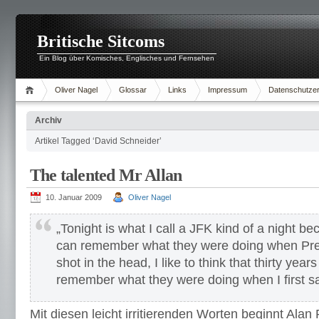
Britische Sitcoms
Ein Blog über Komisches, Englisches und Fernsehen
Oliver Nagel
Glossar
Links
Impressum
Datenschutzer
Archiv
Artikel Tagged ‘David Schneider’
The talented Mr Allan
10. Januar 2009
Oliver Nagel
„Tonight is what I call a JFK kind of a night b
can remember what they were doing when Pr
shot in the head, I like to think that thirty year
remember what they were doing when I first sa
Mit diesen leicht irritierenden Worten beginnt Alan 