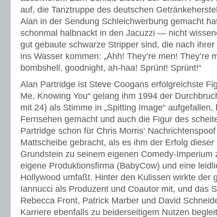
auf, die Tanztruppe des deutschen Getränkeherstel
Alan in der Sendung Schleichwerbung gemacht hat,
schonmal halbnackt in den Jacuzzi — nicht wissen
gut gebaute schwarze Stripper sind, die nach ihre
ins Wasser kommen: „Ahh! They’re men! They’re m
bombshell, goodnight, ah-haa! Sprünt! Sprünt!“
Alan Partridge ist Steve Coogans erfolgreichste Fi
Me, Knowing You“ gelang ihm 1994 der Durchbruch
mit 24) als Stimme in „Spitting Image“ aufgefallen,
Fernsehen gemacht und auch die Figur des scheit
Partridge schon für Chris Morris‘ Nachrichtenspoof
Mattscheibe gebracht, als es ihm der Erfolg dieser
Grundstein zu seinem eigenen Comedy-Imperium z
eigene Produktionsfirma (BabyCow) und eine leidli
Hollywood umfaßt. Hinter den Kulissen wirkte der
Iannucci als Produzent und Coautor mit, und das 
Rebecca Front, Patrick Marber und David Schneide
Karriere ebenfalls zu beiderseitigem Nutzen beglei