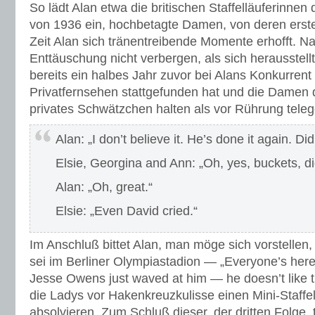
So lädt Alan etwa die britischen Staffelläuferinnen
von 1936 ein, hochbetagte Damen, von deren erst
Zeit Alan sich tränentreibende Momente erhofft. Na
Enttäuschung nicht verbergen, als sich herausstel
bereits ein halbes Jahr zuvor bei Alans Konkurren
Privatfernsehen stattgefunden hat und die Damen d
privates Schwätzchen halten als vor Rührung tele
Alan: „I don’t believe it. He’s done it again. D
Elsie, Georgina and Ann: „Oh, yes, buckets, di
Alan: „Oh, great.“
Elsie: „Even David cried.“
Im Anschluß bittet Alan, man möge sich vorstellen
sei im Berliner Olympiastadion — „Everyone’s here: 
Jesse Owens just waved at him — he doesn’t like 
die Ladys vor Hakenkreuzkulisse einen Mini-Staffe
absolvieren. Zum Schluß dieser, der dritten Folge,