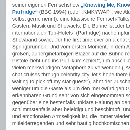
seiner eigenen Fernsehshow
„Knowing Me, Know
Partridge“
(BBC 1994) (oder „KMKYWAP“, wie Ala
selbst gerne nennt), eine klassische Fernseh-Talk
Gästen, Musik und Showacts. Die Bühne ist „der L
internationalen Top-Hotels“ (Partridge) nachempfu
Showband sowie, „for the first time ever on a chat
Springbrunnen. Und vom ersten Moment, in dem Al
großen, auberginefarbigen Blazer auf die Bühne r
Pistole zieht und ins Publikum schießt, um anschli
vielen merkwürdigen Metaphern zu verwenden („As
chat cruises through celebrity city, let’s hope there 
waiting to pick off my star guest!“), ahnt der Zusch
weniger um die Gäste als um den merkwürdigen G
erkennbaren Grund sehr von sich eingenommen sc
gegenüber eine bestenfalls unklare Haltung an den 
schlimmstenfalls aber beleidigt und beschimpft, un
und emotionalen Armseligkeit ist, die immer wieder
mitleiderregenden und sehr häufig hochkomischen