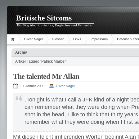
Britische Sitcoms
Ein Blog über Komisches, Englisches und Fernsehen
Oliver Nagel
Glossar
Links
Impressum
Datenschutzer
Archiv
Artikel Tagged ‘Patrick Marber’
The talented Mr Allan
10. Januar 2009
Oliver Nagel
„Tonight is what I call a JFK kind of a night b
can remember what they were doing when Pr
shot in the head, I like to think that thirty year
remember what they were doing when I first sa
Mit diesen leicht irritierenden Worten beginnt Alan 