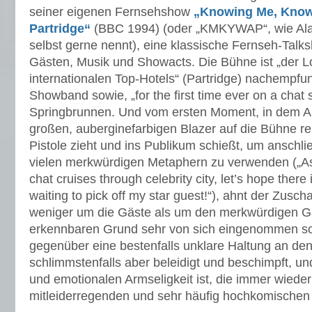
seiner eigenen Fernsehshow
„Knowing Me, Know
Partridge“
(BBC 1994) (oder „KMKYWAP“, wie Ala
selbst gerne nennt), eine klassische Fernseh-Talk
Gästen, Musik und Showacts. Die Bühne ist „der L
internationalen Top-Hotels“ (Partridge) nachempfu
Showband sowie, „for the first time ever on a chat
Springbrunnen. Und vom ersten Moment, in dem Al
großen, auberginefarbigen Blazer auf die Bühne r
Pistole zieht und ins Publikum schießt, um anschli
vielen merkwürdigen Metaphern zu verwenden („As
chat cruises through celebrity city, let’s hope there 
waiting to pick off my star guest!“), ahnt der Zusch
weniger um die Gäste als um den merkwürdigen G
erkennbaren Grund sehr von sich eingenommen sc
gegenüber eine bestenfalls unklare Haltung an den 
schlimmstenfalls aber beleidigt und beschimpft, un
und emotionalen Armseligkeit ist, die immer wieder
mitleiderregenden und sehr häufig hochkomischen