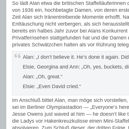
So lädt Alan etwa die britischen Staffelläuferinnen
von 1936 ein, hochbetagte Damen, von deren erst
Zeit Alan sich tränentreibende Momente erhofft. Na
Enttäuschung nicht verbergen, als sich herausstel
bereits ein halbes Jahr zuvor bei Alans Konkurren
Privatfernsehen stattgefunden hat und die Damen d
privates Schwätzchen halten als vor Rührung tele
Alan: „I don’t believe it. He’s done it again. D
Elsie, Georgina and Ann: „Oh, yes, buckets, di
Alan: „Oh, great.“
Elsie: „Even David cried.“
Im Anschluß bittet Alan, man möge sich vorstellen
sei im Berliner Olympiastadion — „Everyone’s here: 
Jesse Owens just waved at him — he doesn’t like 
die Ladys vor Hakenkreuzkulisse einen Mini-Staffe
absolvieren. Zum Schluß dieser, der dritten Folge,