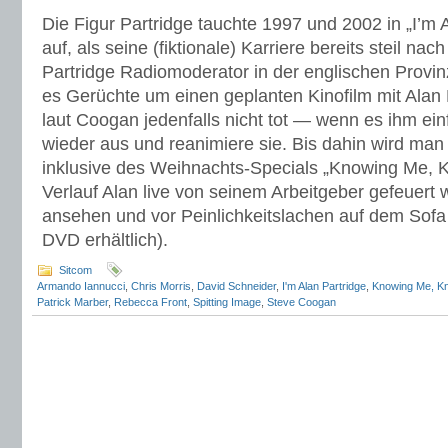
Die Figur Partridge tauchte 1997 und 2002 in „I’m 
auf, als seine (fiktionale) Karriere bereits steil na
Partridge Radiomoderator in der englischen Provin
es Gerüchte um einen geplanten Kinofilm mit Alan P
laut Coogan jedenfalls nicht tot — wenn es ihm einf
wieder aus und reanimiere sie. Bis dahin wird m
inklusive des Weihnachts-Specials „Knowing Me, K
Verlauf Alan live von seinem Arbeitgeber gefeuert 
ansehen und vor Peinlichkeitslachen auf dem Sofa
DVD erhältlich).
Sitcom
Armando Iannucci
,
Chris Morris
,
David Schneider
,
I'm Alan Partridge
,
Knowing Me, Kno
Patrick Marber
,
Rebecca Front
,
Spitting Image
,
Steve Coogan