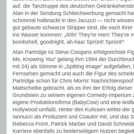
auf, die Tanztruppe des deutschen Getränkeherstel
Alan in der Sendung Schleichwerbung gemacht hat,
schonmal halbnackt in den Jacuzzi — nicht wissen
gut gebaute schwarze Stripper sind, die nach ihre
ins Wasser kommen: „Ahh! They’re men! They’re m
bombshell, goodnight, ah-haa! Sprünt! Sprünt!“
Alan Partridge ist Steve Coogans erfolgreichste Fi
Me, Knowing You“ gelang ihm 1994 der Durchbruch
mit 24) als Stimme in „Spitting Image“ aufgefallen,
Fernsehen gemacht und auch die Figur des scheit
Partridge schon für Chris Morris‘ Nachrichtenspoof
Mattscheibe gebracht, als es ihm der Erfolg dieser
Grundstein zu seinem eigenen Comedy-Imperium z
eigene Produktionsfirma (BabyCow) und eine leidli
Hollywood umfaßt. Hinter den Kulissen wirkte der
Iannucci als Produzent und Coautor mit, und das 
Rebecca Front, Patrick Marber und David Schneide
Karriere ebenfalls zu beiderseitigem Nutzen beglei