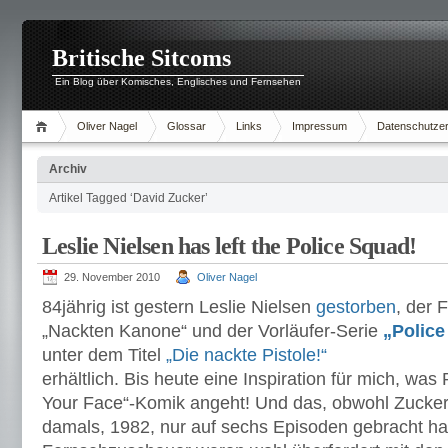
Britische Sitcoms
Ein Blog über Komisches, Englisches und Fernsehen
Oliver Nagel
Glossar
Links
Impressum
Datenschutzer
Archiv
Artikel Tagged ‘David Zucker’
Leslie Nielsen has left the Police Squad!
29. November 2010
Oliver Nagel
84jährig ist gestern Leslie Nielsen
gestorben
, der 
„Nackten Kanone“ und der Vorläufer-Serie
„Police
unter dem Titel
„Die nackte Pistole!“
erhältlich. Bis heute eine Inspiration für mich, wa
Your Face“-Komik angeht! Und das, obwohl Zucke
damals, 1982, nur auf sechs Episoden gebracht h