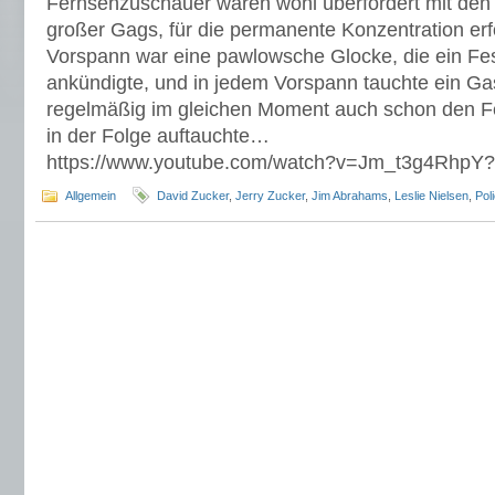
Fernsehzuschauer waren wohl überfordert mit den 
großer Gags, für die permanente Konzentration erf
Vorspann war eine pawlowsche Glocke, die ein Fes
ankündigte, und in jedem Vorspann tauchte ein Gas
regelmäßig im gleichen Moment auch schon den Fe
in der Folge auftauchte…
https://www.youtube.com/watch?v=Jm_t3g4RhpY
Allgemein
David Zucker
,
Jerry Zucker
,
Jim Abrahams
,
Leslie Nielsen
,
Pol