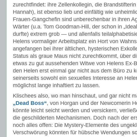
zurechtfindet: ihre Zellenkollegin, die Brandstifteri
Hannah), ist ebenso lieb und einfältig wie unheimli
Frauen-Gangchefin sind unberechenbar in ihren Ag
Wärter (u.a. Tom Goodman-Hill, der schon in „Ideal
durfte) extrem grob — und allenfalls teilalphabetisi
Helens vormaliger Arbeitsplatz ein Hort von Wahns
angefangen bei ihrer ältlichen, hysterischen Exkoll
Status als graue Maus nicht zurechtkommt, über die
etwas zu gut aussehenden Witwe von Helens Ex-Bo
den Helen erst einmal gar nicht aus dem Büro zu 
seinerseits sowohl ein sexuelles Interesse an Hele
möglichst lange inhaftiert zu lassen.
Klischees also, wo man hinschaut, und gar nicht mal
„Dead Boss“
, von Horgan und der Newcomerin Ho
könnte leicht seicht werden und versickern, verließ
die geschilderten Mechanismen. Doch nach der ers
noch alles offen: Die Mystery-Elemente des ungek
Verschwörung könnten für hübsche Wendungen sor