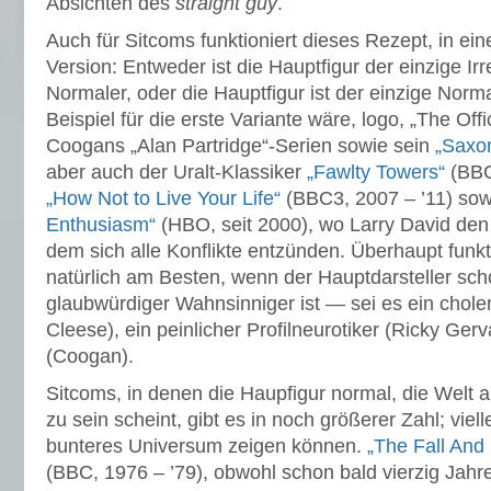
Absichten des
straight guy
.
Auch für Sitcoms funktioniert dieses Rezept, in ein
Version: Entweder ist die Hauptfigur der einzige Ir
Normaler, oder die Hauptfigur ist der einzige Norm
Beispiel für die erste Variante wäre, logo, „The Off
Coogans „Alan Partridge“-Serien sowie sein
„Saxo
aber auch der Uralt-Klassiker
„Fawlty Towers“
(BBC
„How Not to Live Your Life“
(BBC3, 2007 – ’11) so
Enthusiasm“
(HBO, seit 2000), wo Larry David den 
dem sich alle Konflikte entzünden. Überhaupt funkt
natürlich am Besten, wenn der Hauptdarsteller sch
glaubwürdiger Wahnsinniger ist — sei es ein choler
Cleese), ein peinlicher Profilneurotiker (Ricky Ger
(Coogan).
Sitcoms, in denen die Haupfigur normal, die Welt 
zu sein scheint, gibt es in noch größerer Zahl; vielle
bunteres Universum zeigen können.
„The Fall And 
(BBC, 1976 – ’79), obwohl schon bald vierzig Jahre a