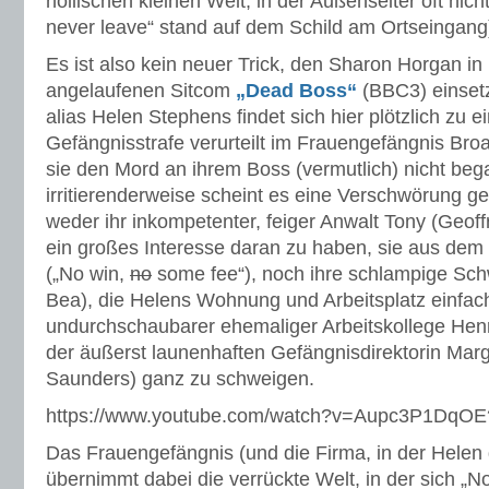
höllischen kleinen Welt, in der Außenseiter oft nicht
never leave“ stand auf dem Schild am Ortseingang
Es ist also kein neuer Trick, den Sharon Horgan in
angelaufenen Sitcom
„Dead Boss“
(BBC3) einsetz
alias Helen Stephens findet sich hier plötzlich zu e
Gefängnisstrafe verurteilt im Frauengefängnis Br
sie den Mord an ihrem Boss (vermutlich) nicht be
irritierenderweise scheint es eine Verschwörung g
weder ihr inkompetenter, feiger Anwalt Tony (Geof
ein großes Interesse daran zu haben, sie aus de
(„No win,
no
some fee“), noch ihre schlampige Schw
Bea), die Helens Wohnung und Arbeitsplatz einfac
undurchschaubarer ehemaliger Arbeitskollege Hen
der äußerst launenhaften Gefängnisdirektorin Marg
Saunders) ganz zu schweigen.
https://www.youtube.com/watch?v=Aupc3P1DqOE
Das Frauengefängnis (und die Firma, in der Helen 
übernimmt dabei die verrückte Welt, in der sich „N