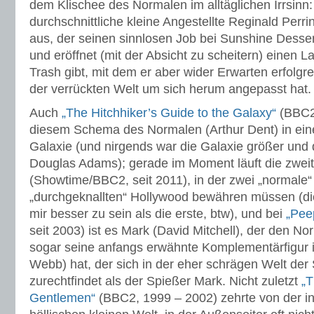
dem Klischee des Normalen im alltäglichen Irrsinn: 
durchschnittliche kleine Angestellte Reginald Perri
aus, der seinen sinnlosen Job bei Sunshine Dessert
und eröffnet (mit der Absicht zu scheitern) einen L
Trash gibt, mit dem er aber wider Erwarten erfolgre
der verrückten Welt um sich herum angepasst hat.
Auch
„The Hitchhiker’s Guide to the Galaxy“
(BBC2,
diesem Schema des Normalen (Arthur Dent) in ein
Galaxie (und nirgends war die Galaxie größer und d
Douglas Adams); gerade im Moment läuft die zweit
(Showtime/BBC2, seit 2011), in der zwei „normale“
„durchgeknallten“ Hollywood bewähren müssen (die 
mir besser zu sein als die erste, btw), und bei
„Pee
seit 2003) ist es Mark (David Mitchell), der den No
sogar seine anfangs erwähnte Komplementärfigur 
Webb) hat, der sich in der eher schrägen Welt der
zurechtfindet als der Spießer Mark. Nicht zuletzt
„T
Gentlemen“
(BBC2, 1999 – 2002) zehrte von der inz