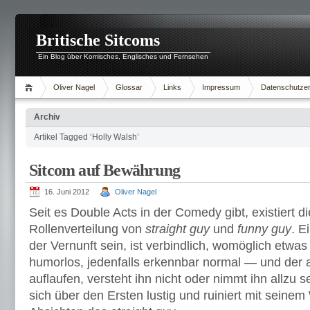
Britische Sitcoms
Ein Blog über Komisches, Englisches und Fernsehen
Oliver Nagel
Glossar
Links
Impressum
Datenschutzer
Archiv
Artikel Tagged ‘Holly Walsh’
Sitcom auf Bewährung
16. Juni 2012
Oliver Nagel
Seit es Double Acts in der Comedy gibt, existiert 
Rollenverteilung von
straight guy
und
funny guy
. E
der Vernunft sein, ist verbindlich, womöglich etwas 
humorlos, jedenfalls erkennbar normal — und der a
auflaufen, versteht ihn nicht oder nimmt ihn allzu 
sich über den Ersten lustig und ruiniert mit seine