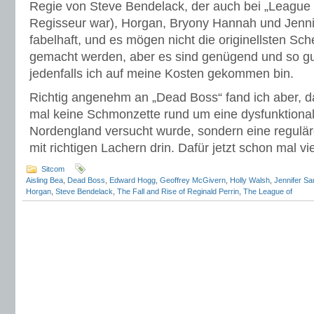
Regie von Steve Bendelack, der auch bei „League
Regisseur war), Horgan, Bryony Hannah und Jenni
fabelhaft, und es mögen nicht die originellsten Sch
gemacht werden, aber es sind genügend und so gut
jedenfalls ich auf meine Kosten gekommen bin.
Richtig angenehm an „Dead Boss“ fand ich aber, 
mal keine Schmonzette rund um eine dysfunktional
Nordengland versucht wurde, sondern eine regulär
mit richtigen Lachern drin. Dafür jetzt schon mal v
Sitcom
Aisling Bea
,
Dead Boss
,
Edward Hogg
,
Geoffrey McGivern
,
Holly Walsh
,
Jennifer S
Horgan
,
Steve Bendelack
,
The Fall and Rise of Reginald Perrin
,
The League of