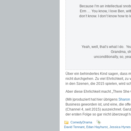
Because I’m an intellectual snob
Erm … You know, I love Ben, with 
don’t know. I don’t know how to lov
Yeah, well, that’s what I do. Y
Grandma, she
unconditionally, so, yeah
Über ein behindertes Kind sagen, dass m
nicht durchgehen. Zu viel Ehrlichkeit, zu v
in den Szenen, die 2015 spielen, wird sch
Aber diese Ehrlichkeit macht „There She 
(Mit-)produziert hat hier übrigens
Sharon
Business geworden ist, und eine, die offe
(Channel 4, seit 2015) auszeichnet. Ganz
der ersten Folge so gar nicht überzeugt 
ComedyDrama
David Tennant
,
Edan Hayhurst
,
Jessica Hynes