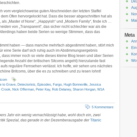
De
Geschichten.
Aug
ch vom vergleichsweise guten Abschneiden der letzten Staffel
No
er dem Ofen hervorgelockt hat. Dass die besser abgeschnitten hat als
Ma
, als „Master of None“, „Happyish“ und „Modern Family“, finde ich …
eiden von „Transparent“, das sicher nicht schlechter war als die
. Allerdings haben beide Serien so wenige Stimmen, dass das
Meta
An
estimmt haben — dass manche mehrfach abgestimmt haben, stört mich
Ein
für eine Serie darf sich ruhig auch im Abstimmungsergebnis
Ko
t, dass immer noch so viele dieses kleine Blog lesen und über Serien
Wor
wiegende Anzahl der britischen Sitcoms angeht) hierzulande fast
aufs reguläre Fernsehen verlässt. Ich hoffe, wir sehen uns nächstes
chöne Britcoms, über die es zu schreiben und zu lesen lohnt!
itcom
e to Grave
,
Detectorists
,
Episodes
,
Fargo
,
Hugh Bonneville
,
Jessica
 Crook
,
Nick Offerman
,
Peter Kay
,
Rob Delaney
,
Sharon Horgan
,
W1A
5 Kommentare
bers Jahr ein wenig vernachlässigt habe, wohl doch ein, zwei
ritik Spezial, das gerade in der Dezemberausgabe der
Titanic