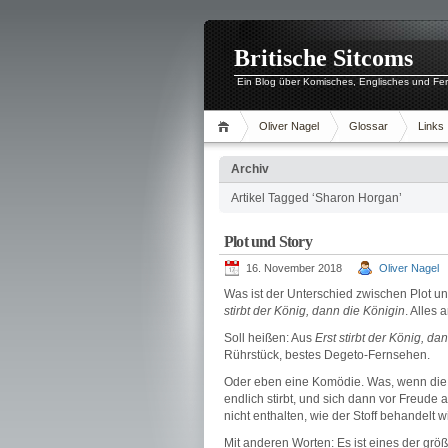
Britische Sitcoms
Ein Blog über Komisches, Englisches und Fe
Oliver Nagel
Glossar
Links
Archiv
Artikel Tagged ‘Sharon Horgan’
Plot und Story
16. November 2018
Oliver Nagel
Was ist der Unterschied zwischen Plot und
stirbt der König, dann die Königin
. Alles 
Soll heißen: Aus
Erst stirbt der König, da
Rührstück, bestes Degeto-Fernsehen.
Oder eben eine Komödie. Was, wenn die Kö
endlich stirbt, und sich dann vor Freude a
nicht enthalten, wie der Stoff behandelt w
Mit anderen Worten: Es ist eines der gr