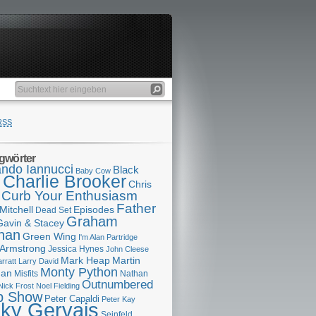
RSS
gwörter
ndo Iannucci
Black
Baby Cow
Charlie Brooker
s
Chris
Curb Your Enthusiasm
Father
Mitchell
Episodes
Dead Set
Graham
Gavin & Stacey
han
Green Wing
I'm Alan Partridge
 Armstrong
Jessica Hynes
John Cleese
Mark Heap
Martin
arratt
Larry David
Monty Python
man
Misfits
Nathan
Outnumbered
Nick Frost
Noel Fielding
p Show
Peter Capaldi
Peter Kay
cky Gervais
Seinfeld