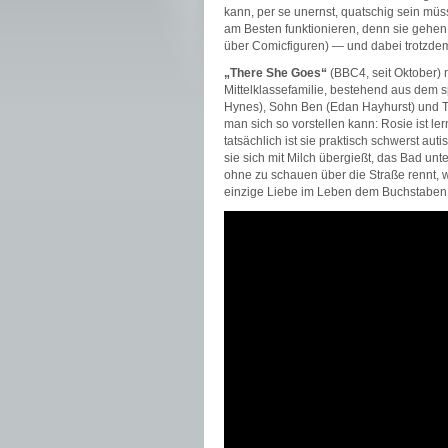
kann, per se unernst, quatschig sein müss
am Besten funktionieren, denn sie gehen 
über Comicfiguren) — und dabei trotzdem
„There She Goes“
(BBC4, seit Oktober) n
Mittelklassefamilie, bestehend aus dem s
Hynes), Sohn Ben (Edan Hayhurst) und To
man sich so vorstellen kann: Rosie ist le
tatsächlich ist sie praktisch schwerst au
sie sich mit Milch übergießt, das Bad un
ohne zu schauen über die Straße rennt, 
einzige Liebe im Leben dem Buchstaben x