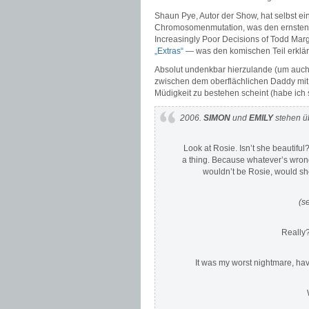
Shaun Pye, Autor der Show, hat selbst ei
Chromosomenmutation, was den ernsten Tei
Increasingly Poor Decisions of Todd Marg
„Extras“
— was den komischen Teil erklär
Absolut undenkbar hierzulande (um auch
zwischen dem oberflächlichen Daddy mit 
Müdigkeit zu bestehen scheint (habe ich s
2006.
SIMON
und
EMILY
stehen üb
Look at Rosie. Isn’t she beautiful
a thing. Because whatever’s wrong
wouldn’t be Rosie, would s
(s
Really
It was my worst nightmare, havi