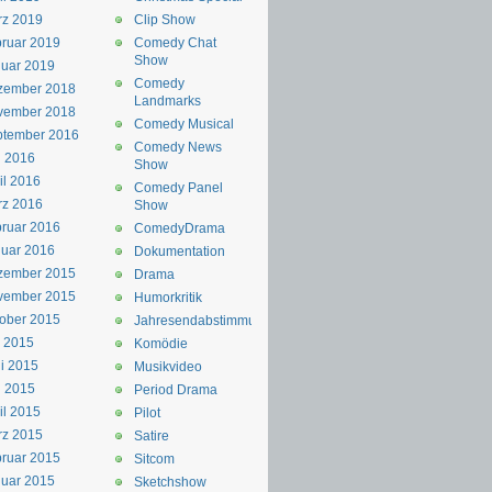
rz 2019
Clip Show
ruar 2019
Comedy Chat
Show
uar 2019
Comedy
zember 2018
Landmarks
vember 2018
Comedy Musical
ptember 2016
Comedy News
i 2016
Show
il 2016
Comedy Panel
rz 2016
Show
ruar 2016
ComedyDrama
uar 2016
Dokumentation
zember 2015
Drama
vember 2015
Humorkritik
ober 2015
Jahresendabstimmung
i 2015
Komödie
i 2015
Musikvideo
i 2015
Period Drama
il 2015
Pilot
rz 2015
Satire
ruar 2015
Sitcom
uar 2015
Sketchshow