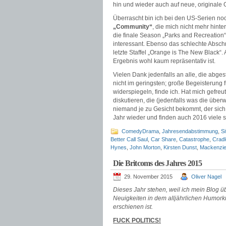
hin und wieder auch auf neue, originale 
Überrascht bin ich bei den US-Serien no
„Community“
, die mich nicht mehr hint
die finale Season „Parks and Recreation“
interessant. Ebenso das schlechte Abschn
letzte Staffel „Orange is The New Black“
Ergebnis wohl kaum repräsentativ ist.
Vielen Dank jedenfalls an alle, die abg
nicht im geringsten; große Begeisterung 
widerspiegeln, finde ich. Hat mich gefreu
diskutieren, die (jedenfalls was die über
niemand je zu Gesicht bekommt, der sich 
Jahr wieder und finden auch 2016 viele s
ComedyDrama
,
Jahresendabstimmung
,
S
Better Call Saul
,
Car Share
,
Catastrophe
,
Cradl
Hynes
,
John Morton
,
Kirsten Dunst
,
Mackenzie
Die Britcoms des Jahres 2015
29. November 2015
Oliver Nagel
Dieses Jahr stehen, weil ich mein Blog ü
Neuigkeiten in dem alljährlichen Humork
erschienen ist.
FUCK POLITICS!