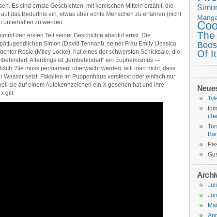
en. Es sind ernste Geschichten, mit komischen Mitteln erzählt, die
Simo
auf das Bedürfnis ein, etwas über echte Menschen zu erfahren (nicht
Mang
 unterhalten zu werden.
Coo
The
immt den ersten Teil seiner Geschichte absolut ernst. Die
pätjugendlichen Simon (David Tennant), seiner Frau Emily (Jessica
Boos
Of It
chter Rosie (Miley Locke), hat eines der schwersten Schicksale, die
rnbehindert. Allerdings ist „lernbehindert“ ein Euphemismus —
tistisch. Sie muss permament überwacht werden, will man nicht, dass
ter Wasser setzt, Fäkalien im Puppenhaus versteckt oder einfach nur
weil sie auf einem Autokennzeichen ein X gesehen hat und ihre
Neue
 gilt.
Tyl
tom
(Tei
Tor
Ba
Pas
Gus
Archi
Jul
Jun
Ma
Apr