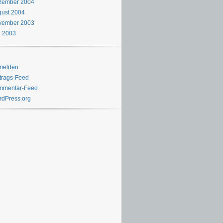
zember 2004
ust 2004
vember 2003
i 2003
melden
trags-Feed
mmentar-Feed
dPress.org