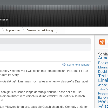
rnsehen
Impressum
Datenschutzerklärung
Schla
Arma
Book
Keine Kommentare
Morris
 Story? Mir hat vor Ewigkeiten mal jemand erklärt: Plot, das ist
Erst
David 
andere ist Story.
Ted
Line
nn die Königin
kann man noch alles machen — das große Drama, ein
Jesse
Julian B
nigin sich schon lange darauf gefreut hat, dass der alte Esel
Free
n einem Kirschkern verschluckt und erstickt? Im Plot ist also noch
Barley
ird.
Pee
Ri
ößten Missverständnisse, dass die Geschichten, die Comedy erzählen