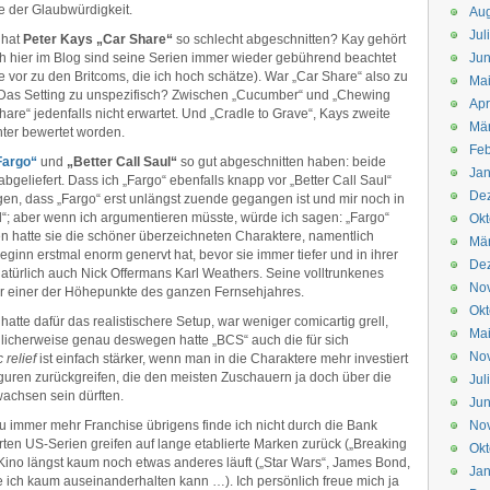
 der Glaubwürdigkeit.
Aug
Jul
 hat
Peter Kays „Car Share“
so schlecht abgeschnitten? Kay gehört
h hier im Blog sind seine Serien immer wieder gebührend beachtet
Jun
 vor zu den Britcoms, die ich hoch schätze). War „Car Share“ also zu
Ma
? Das Setting zu unspezifisch? Zwischen „Cucumber“ und „Chewing
Apr
are“ jedenfalls nicht erwartet. Und „Cradle to Grave“, Kays zweite
Mä
hter bewertet worden.
Feb
Fargo“
und
„Better Call Saul“
so gut abgeschnitten haben: beide
Jan
abgeliefert. Dass ich „Fargo“ ebenfalls knapp vor „Better Call Saul“
De
gen, dass „Fargo“ erst unlängst zuende gegangen ist und mir noch in
aul“; aber wenn ich argumentieren müsste, würde ich sagen: „Fargo“
Okt
n hatte sie die schöner überzeichneten Charaktere, namentlich
Mä
ginn erstmal enorm genervt hat, bevor sie immer tiefer und in ihrer
De
atürlich auch Nick Offermans Karl Weathers. Seine volltrunkenes
No
er einer der Höhepunkte des ganzen Fernsehjahres.
Okt
hatte dafür das realistischere Setup, war weniger comicartig grell,
Ma
glicherweise genau deswegen hatte „BCS“ auch die für sich
No
 relief
ist einfach stärker, wenn man in die Charaktere mehr investiert
guren zurückgreifen, die den meisten Zuschauern ja doch über die
Jul
wachsen sein dürften.
Jun
u immer mehr Franchise übrigens finde ich nicht durch die Bank
No
ten US-Serien greifen auf lange etablierte Marken zurück („Breaking
Okt
Kino längst kaum noch etwas anderes läuft („Star Wars“, James Bond,
Jan
ie ich kaum auseinanderhalten kann …). Ich persönlich freue mich ja