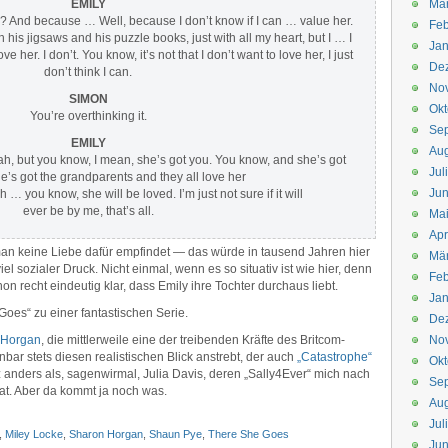
EMILY
Mä
? And because … Well, because I don’t know if I can … value her.
Feb
his jigsaws and his puzzle books, just with all my heart, but I … I
Jan
e her. I don’t. You know, it’s not that I don’t want to love her, I just
De
don’t think I can.
No
SIMON
Okt
You’re overthinking it.
Se
EMILY
Aug
eah, but you know, I mean, she’s got you. You know, and she’s got
Jul
’s got the grandparents and they all love her
Jun
 … you know, she will be loved. I’m just not sure if it will
ever be by me, that’s all.
Ma
Apr
an keine Liebe dafür empfindet — das würde in tausend Jahren hier
Mä
iel sozialer Druck. Nicht einmal, wenn es so situativ ist wie hier, denn
Feb
on recht eindeutig klar, dass Emily ihre Tochter durchaus liebt.
Jan
Goes“ zu einer fantastischen Serie.
De
 Horgan
, die mittlerweile eine der treibenden Kräfte des Britcom-
No
nbar stets diesen realistischen Blick anstrebt, der auch
„Catastrophe“
Okt
 anders als, sagenwirmal, Julia Davis, deren „Sally4Ever“ mich nach
Se
hat. Aber da kommt ja noch was.
Aug
Jul
,
Miley Locke
,
Sharon Horgan
,
Shaun Pye
,
There She Goes
Jun