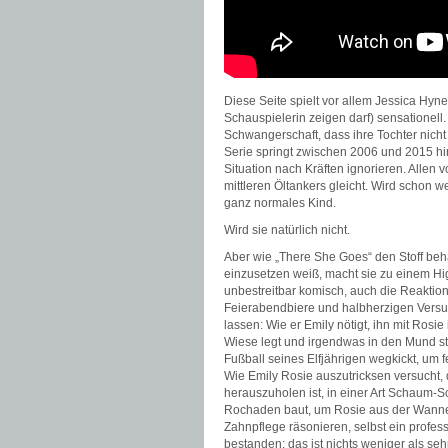
Diese Seite spielt vor allem Jessica Hynes 
Schauspielerin zeigen darf) sensationell.
Schwangerschaft, dass ihre Tochter nicht s
Serie springt zwischen 2006 und 2015 h
Situation nach Kräften ignorieren. Allen 
mittleren Öltankers gleicht. Wird schon we
ganz normales Kind.
Wird sie natürlich nicht.
Aber wie „There She Goes“ den Stoff be
einzusetzen weiß, macht sie zu einem Hi
unbestreitbar komisch, auch die Reaktio
Feierabendbiere und halbherzigen Versuc
lassen: Wie er Emily nötigt, ihn mit Rosie
Wiese legt und irgendwas in den Mund s
Fußball seines Elfjährigen wegkickt, um f
Wie Emily Rosie auszutricksen versucht,
herauszuholen ist, in einer Art Schaum-
Rochaden baut, um Rosie aus der Wanne z
Zahnpflege räsonieren, selbst ein profess
bestanden: das ist nichts weniger als seh