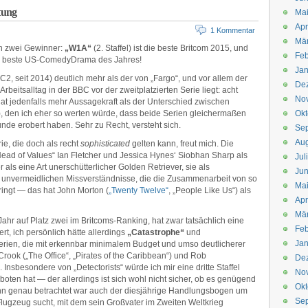
tung
Mai
Apr
1 Kommentar
Mär
en zwei Gewinner:
„W1A“
(2. Staffel) ist die beste Britcom 2015, und
Feb
das beste US-ComedyDrama des Jahres!
Jan
2, seit 2014) deutlich mehr als der von „Fargo“, und vor allem der
De
Arbeitsalltag in der BBC vor der zweitplatzierten Serie liegt: acht
No
at jedenfalls mehr Aussagekraft als der Unterschied zwischen
es), den ich eher so werten würde, dass beide Serien gleichermaßen
Okt
de erobert haben. Sehr zu Recht, versteht sich.
Se
Aug
e, die doch als recht
sophisticated
gelten kann, freut mich. Die
ad of Values“ Ian Fletcher und Jessica Hynes‘ Siobhan Sharp als
Jul
 als eine Art unerschütterlicher Golden Retriever, sie als
Jun
e unvermeidlichen Missverständnisse, die die Zusammenarbeit von so
Ma
ringt — das hat John Morton (
„Twenty Twelve“
, „People Like Us“) als
Apr
Mä
 Jahr auf Platz zwei im Britcoms-Ranking, hat zwar tatsächlich eine
Feb
rt, ich persönlich hätte allerdings
„Catastrophe“
und
Jan
erien, die mit erkennbar minimalem Budget und umso deutlicherer
rook („The Office“, „Pirates of the Caribbean“) und Rob
De
sbesondere von „Detectorists“ würde ich mir eine dritte Staffel
No
ten hat — der allerdings ist sich wohl nicht sicher, ob es genügend
Okt
enn genau betrachtet war auch der diesjährige Handlungsbogen um
Se
ugzeug sucht, mit dem sein Großvater im Zweiten Weltkrieg