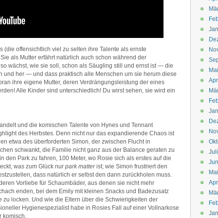
Mä
Feb
Jan
De
(die offensichtlich viel zu selten ihre Talente als ernste
No
 Sie als Mutter erfährt natürlich auch schon während der
Se
o wächst, wie sie soll, schon als Säugling still und ernst ist — die
Ma
in und her — und dass praktisch alle Menschen um sie herum diese
Apr
voran ihre eigene Mutter, deren Verdrängungsleistung der eines
rden! Alle Kinder sind unterschiedlich! Du wirst sehen, sie wird ein
Mä
Feb
Jan
De
handelt und die komischen Talente von Hynes und Tennant
No
ghlight des Herbstes. Denn nicht nur das expandierende Chaos ist
nen etwa des überforderten Simon, der zwischen Flucht in
Okt
hen schwankt, die Familie nicht ganz aus der Balance geraten zu
Jul
 in den Park zu fahren, 100 Meter, wo Rosie sich als erstes auf die
Jun
teckt, was zum Glück nur
park matter
ist; wie Simon frustriert den
Ma
estzustellen, dass natürlich er selbst den dann zurückholen muss.
Apr
 deren Vorliebe für Schaumbäder, aus denen sie nicht mehr
Schach enden, bei dem Emily mit kleinen Snacks und Badezusatz
Mä
u locken. Und wie die Eltern über die Schwierigkeiten der
Feb
ioneller Hygienespezialist habe in Rosies Fall auf einer Vollnarkose
Jan
r komisch.