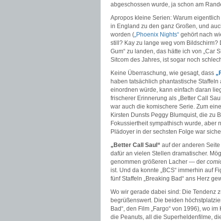
abgeschossen wurde, ja schon am Rande
Apropos kleine Serien: Warum eigentlich
in England zu den ganz Großen, und auc
worden (
„Phoenix Nights“
gehört nach wie
still? Kay zu lange weg vom Bildschirm
Gum“ zu landen, das hätte ich von „Car Sh
Sitcom des Jahres, ist sogar noch schlec
Keine Überraschung, wie gesagt, dass
„
haben tatsächlich phantastische Staffeln 
einordnen würde, kann einfach daran lie
frischerer Erinnerung als „Better Call S
war auch die komischere Serie. Zum eine
Kirsten Dunsts Peggy Blumquist, die zu Be
Fokussiertheit sympathisch wurde, aber n
Plädoyer in der sechsten Folge war sich
„Better Call Saul“
auf der anderen Seite 
dafür an vielen Stellen dramatischer. Mö
genommen größeren Lacher — der
comic
ist. Und da konnte „BCS“ immerhin auf Fi
fünf Staffeln „Breaking Bad“ ans Herz ge
Wo wir gerade dabei sind: Die Tendenz z
begrüßenswert. Die beiden höchstplatzier
Bad“, den Film „Fargo“ von 1996), wo im 
die Peanuts, all die Superheldenfilme, d