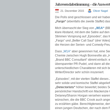
Jahresendabstimmung – die Auswer
21. Dezember 2015
Oliver Nagel
Die Polls sind geschlossen und wir hab
„Fargo“
(ebenfalls die zweite Staffel) 
Mich überrascht der Sieg von
„W1A“
(BBC
klare Abstand, mit dem die Satire auf den 
Stimmen Vorsprung auf „Episodes“, das h
„Fargo“ und „Better Call Saul“ (drei Vot
die Herzen der Serien- und Comedy-Freun
Dass
„W1A“
aber gewonnen hat, eine Seri
Chemie zwischen Hugh Bonneville als „He
„Brand BBC Consultant“ stimmt einfach: er
überspannter PR-Pudel, und dann all di
unterschiedlichen Charakteren mit sich b
Writer/Director sehr schön inszeniert.
„Episodes“, mit der vierten Staffel dieses
sehr solide und komische Staffel abgeliefe
„Detectorists“
höher bewertet; beides S
persönlicher Handschrift von Mackenzie C
Delaney/Sharon Horgan versehen waren. In
wünschen, die die BBC Crook auch angebo
zu erzählen gäbe. Berechtigterweise, d
einen jungen Deutschen, der nach dem Fl