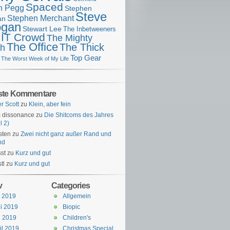
Spaced
n Pegg
Stephen
Steve
Stephen Merchant
an
gan
Stewart Lee
The Inbetweeners
 IT Crowd
The Mighty
The Office
The Thick
h
Top Gear
The Worst Week of My Life
ste Kommentare
er Scott
zu
Klein, aber fein
 dissonance
zu
Die Shitcoms des Jahres
l 2)
sten
zu
Zwei nicht ganz außer Rand und
nd
st
zu
Kurz und gut
tl
zu
Kurz und gut
v
Categories
i 2019
Allgemein
i 2019
Biopic
i 2019
Children's
il 2019
Christmas Special