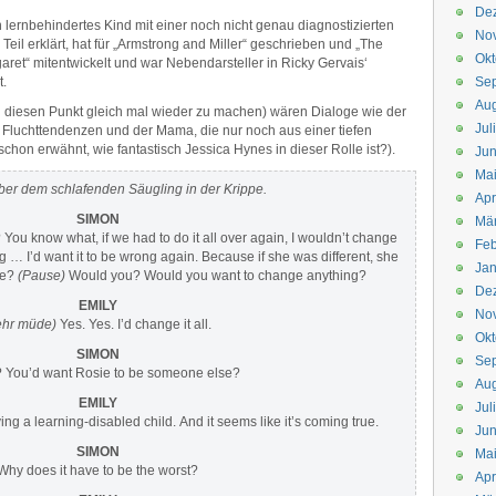
De
n lernbehindertes Kind mit einer noch nicht genau diagnostizierten
No
l erklärt, hat für „Armstrong and Miller“ geschrieben und „The
Okt
aret“ mitentwickelt und war Nebendarsteller in Ricky Gervais‘
t.
Se
Aug
 diesen Punkt gleich mal wieder zu machen) wären Dialoge wie der
Jul
Fluchttendenzen und der Mama, die nur noch aus einer tiefen
chon erwähnt, wie fantastisch Jessica Hynes in dieser Rolle ist?).
Jun
Ma
er dem schlafenden Säugling in der Krippe.
Apr
SIMON
Mä
? You know what, if we had to do it all over again, I wouldn’t change
Feb
 … I’d want it to be wrong again. Because if she was different, she
Jan
he?
(Pause)
Would you? Would you want to change anything?
De
EMILY
No
ehr müde)
Yes. Yes. I’d change it all.
Okt
SIMON
Se
? You’d want Rosie to be someone else?
Aug
EMILY
Jul
ng a learning-disabled child. And it seems like it’s coming true.
Jun
SIMON
Ma
Why does it have to be the worst?
Apr