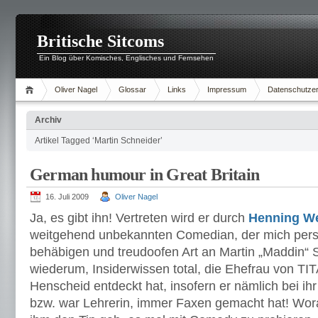
Britische Sitcoms
Ein Blog über Komisches, Englisches und Fernsehen
Oliver Nagel
Glossar
Links
Impressum
Datenschutzer
Archiv
Artikel Tagged ‘Martin Schneider’
German humour in Great Britain
16. Juli 2009
Oliver Nagel
Ja, es gibt ihn! Vertreten wird er durch
Henning
W
weitgehend unbekannten Comedian, der mich persö
behäbigen und treudoofen Art an Martin „Maddin“ S
wiederum, Insiderwissen total, die Ehefrau von T
Henscheid entdeckt hat, insofern er nämlich bei ihr 
bzw. war Lehrerin, immer Faxen gemacht hat! Wora