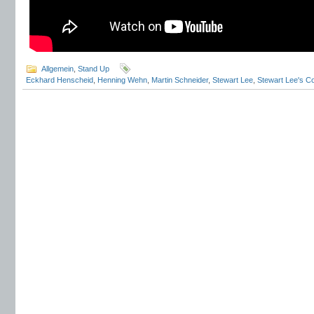
Allgemein
,
Stand Up
Eckhard Henscheid
,
Henning Wehn
,
Martin Schneider
,
Stewart Lee
,
Stewart Lee's C