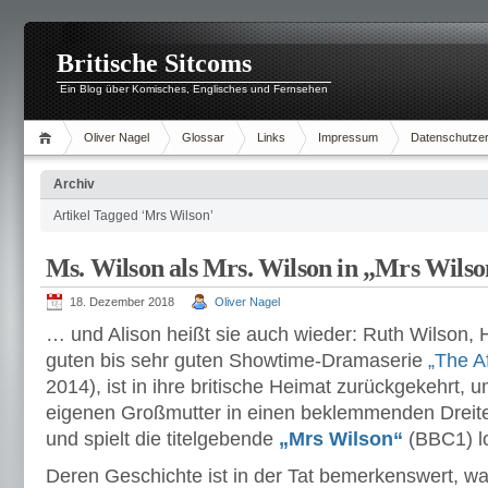
Britische Sitcoms
Ein Blog über Komisches, Englisches und Fernsehen
Oliver Nagel
Glossar
Links
Impressum
Datenschutzer
Archiv
Artikel Tagged ‘Mrs Wilson’
Ms. Wilson als Mrs. Wilson in „Mrs Wils
18. Dezember 2018
Oliver Nagel
… und Alison heißt sie auch wieder: Ruth Wilson, H
guten bis sehr guten Showtime-Dramaserie
„The Af
2014), ist in ihre britische Heimat zurückgekehrt, 
eigenen Großmutter in einen beklemmenden Dreite
und spielt die titelgebende
„Mrs Wilson“
(BBC1) lo
Deren Geschichte ist in der Tat bemerkenswert, wa