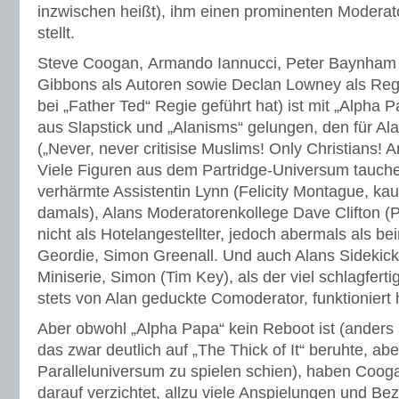
inzwischen heißt), ihm einen prominenten Moderat
stellt.
Steve Coogan, Armando Iannucci, Peter Baynham 
Gibbons als Autoren sowie Declan Lowney als Reg
bei „Father Ted“ Regie geführt hat) ist mit „Alpha
aus Slapstick und „Alanisms“ gelungen, den für Al
(„Never, never critisise Muslims! Only Christians! And
Viele Figuren aus dem Partridge-Universum tauche
verhärmte Assistentin Lynn (Felicity Montague, kau
damals), Alans Moderatorenkollege Dave Clifton (Ph
nicht als Hotelangestellter, jedoch abermals als be
Geordie, Simon Greenall. Und auch Alans Sidekick 
Miniserie, Simon (Tim Key), als der viel schlagfert
stets von Alan geduckte Comoderator, funktioniert h
Aber obwohl „Alpha Papa“ kein Reboot ist (anders 
das zwar deutlich auf „The Thick of It“ beruhte, aber
Paralleluniversum zu spielen schien), haben Coog
darauf verzichtet, allzu viele Anspielungen und B