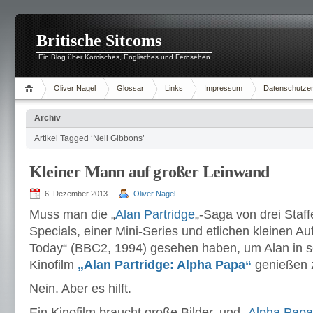
Britische Sitcoms
Ein Blog über Komisches, Englisches und Fernsehen
Oliver Nagel
Glossar
Links
Impressum
Datenschutzer
Archiv
Artikel Tagged ‘Neil Gibbons’
Kleiner Mann auf großer Leinwand
6. Dezember 2013
Oliver Nagel
Muss man die „
Alan Partridge
„-Saga von drei Staff
Specials, einer Mini-Series und etlichen kleinen Auf
Today“ (BBC2, 1994) gesehen haben, um Alan in s
Kinofilm
„Alan Partridge: Alpha Papa“
genießen 
Nein. Aber es hilft.
Ein Kinofilm braucht große Bilder, und
„Alpha Papa