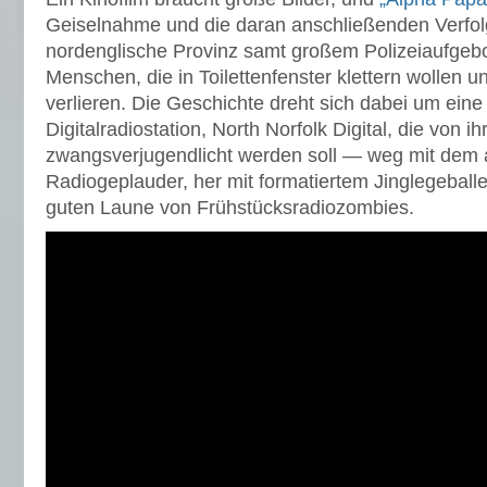
Geiselnahme und die daran anschließenden Verfol
nordenglische Provinz samt großem Polizeiaufgeb
Menschen, die in Toilettenfenster klettern wollen u
verlieren. Die Geschichte dreht sich dabei um eine
Digitalradiostation, North Norfolk Digital, die von
zwangsverjugendlicht werden soll — weg mit dem 
Radiogeplauder, her mit formatiertem Jinglegeball
guten Laune von Frühstücksradiozombies.