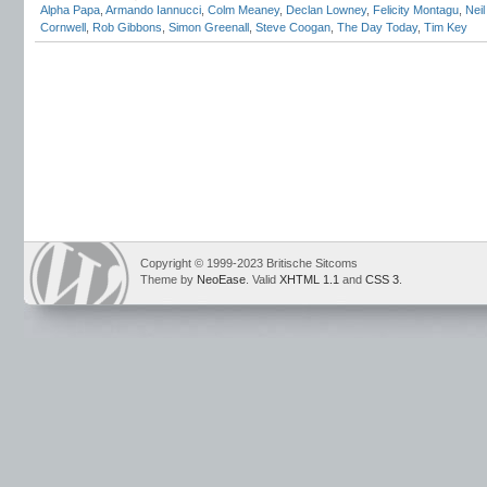
Alpha Papa
,
Armando Iannucci
,
Colm Meaney
,
Declan Lowney
,
Felicity Montagu
,
Nei
Cornwell
,
Rob Gibbons
,
Simon Greenall
,
Steve Coogan
,
The Day Today
,
Tim Key
Copyright © 1999-2023 Britische Sitcoms
Theme by
NeoEase
. Valid
XHTML 1.1
and
CSS 3
.