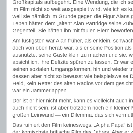
Großkapitals aufbegehrt. Eine Wendung, die ich seh
im Film nicht so weit ausgespielt wird, wie ich es
weil sie nämlich im Grunde gegen die Figur Alans g
Leben hätten dem „alten“ Alan Partridge seine Zuh
Gegenteil. Sie hätten ihn mit faulen Eiern beworfen
Am lustigsten war Alan früher, als er klein, schwa
doch von oben herab war, als er seine Position al
ausnutzte, seine Gäste klein zu machen und sie, 
absichtlich, ihre Defizite spüren zu lassen. Er war 
seinen sozialen Umgangsformen, hin und wieder tro
dessen aber nicht so bewusst wie beispielsweise D
Held, kein Retter des alten Radios vor dem gesich
war ein Jammerlappen.
Der ist er hier nicht mehr, kann es vielleicht auch 
auch nicht sein, ist aber trotzdem noch ein kleiner
großen Leinwand — ein Dilemma, das sich vermutli
Das ruiniert den Film keineswegs, „Alpha Papa“ is
der komischste britische Film des Jahres. Aber er w