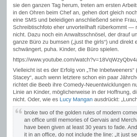
sie den ganzen Tag herum, treten am ersten Arbeit
in den Ohren beim Chef an, gehen dort gleich noc
eine SMS und beleidigen anschließend seine Frau,
Schreibtischfoto eher unvorteilhaft rüberkommt — ne
nicht. Dazu noch ein Anwaltsschnösel, der drauf un
ganze Büro zu bumsen („just the girls“) und direkt
schwängert, puha. Kinder, die Büro spielen.
https://www.youtube.com/watch?v=18VqWzyQbv4
Vielleicht ist es der Erfolg von „The Inbetweeners“
Stacey“, auch wenn letztere schon ein paar Jährche
richtet die Beeb ihre Comedy-Neuentwicklungen nun
Linie an Kinder, möglicherweise in der Hoffnung, d
nicht. Oder, wie es
Lucy Mangan
ausdrückt: „Lunc
broke two of the golden rules of modern comedy.
an office until memories of Gervais and Merch
have been given at least 30 years to fade. And
it in an office, do not include the line: „It just