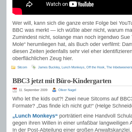
Wer will, kann sich die ganze erste Folge bei You
BBC was merkt — ich wüßte aber nicht, warum man
Zumindest nicht, solange man noch irgendwo Sue
Mole“ herumliegen hat, als Buch oder verfilmt: Dam
diesen Zeiten jedenfalls sehr viel eher identifizier
oberflächlichen Zeug hier.
Sitcom
James Buckley
,
Lunch Monkeys
,
Off the Hook
,
The Inbetweener
BBC3 jetzt mit Büro-Kindergarten
11. September 2009
Oliver Nagel
Who let the kids out?! Zwei neue Sitcoms auf BB
Formate? „Das finde ich nicht gut!“ (Helge Schneid
„Lunch Monkeys“
porträtiert eine Handvoll Schul
gegen ihren Willen in einer unfaßbar langweiligen 
In der Post-Abteilung einer großen Anwaltskanzlei.