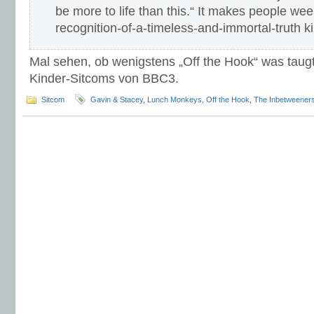
be more to life than this.“ It makes people wee
recognition-of-a-timeless-and-immortal-truth k
Mal sehen, ob wenigstens „Off the Hook“ was taug
Kinder-Sitcoms von BBC3.
Sitcom
Gavin & Stacey
,
Lunch Monkeys
,
Off the Hook
,
The Inbetweener