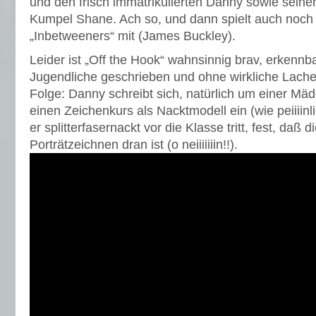
und den frisch immatrikulierten Danny sowie seine
Kumpel Shane. Ach so, und dann spielt auch noch 
„Inbetweeners“ mit (James Buckley).
Leider ist „Off the Hook“ wahnsinnig brav, erkenn
Jugendliche geschrieben und ohne wirkliche Lache
Folge: Danny schreibt sich, natürlich um einer Mä
einen Zeichenkurs als Nacktmodell ein (wie peiiiinlic
er splitterfasernackt vor die Klasse tritt, fest, daß
Porträtzeichnen dran ist (o neiiiiiiin!!).