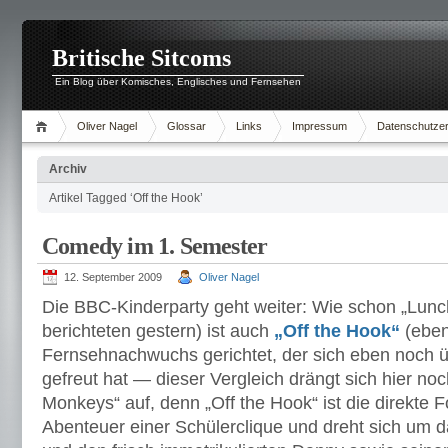
Britische Sitcoms
Ein Blog über Komisches, Englisches und Fernsehen
Oliver Nagel
Glossar
Links
Impressum
Datenschutzer
Archiv
Artikel Tagged ‘Off the Hook’
Comedy im 1. Semester
12. September 2009
Oliver Nagel
Die BBC-Kinderparty geht weiter: Wie schon „Lunc
berichteten gestern) ist auch
„Off the Hook“
(eben
Fernsehnachwuchs gerichtet, der sich eben noch ü
gefreut hat — dieser Vergleich drängt sich hier noc
Monkeys“ auf, denn „Off the Hook“ ist die direkte 
Abenteuer einer Schülerclique und dreht sich um 