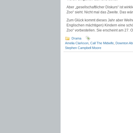
Aber „gesellschaftlicher Diskurs“ ist wir
Zoo“ sieht. Nicht mal das Zweite. Das 
Zum Glück kommt dieses Jahr aber Weih
Englischen mächtigen) Kindern eine sch
Zoo“ vorbestellen. Sie erscheint am 27. O
Drama
Amelia Clarkson
,
Call The Midwife
,
Downton Ab
Stephen Campbell Moore