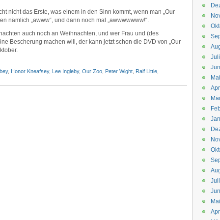
De
klicht nicht das Erste, was einem in den Sinn kommt, wenn man „Our
No
wären nämlich „awww“, und dann noch mal „awwwwwww!“.
Okt
nachten auch noch an Weihnachten, und wer Frau und (des
Se
öne Bescherung machen will, der kann jetzt schon die DVD von „Our
Aug
ktober.
Jul
Jun
bey
,
Honor Kneafsey
,
Lee Ingleby
,
Our Zoo
,
Peter Wight
,
Ralf Little
,
Ma
Apr
Mä
Feb
Jan
De
No
Okt
Se
Aug
Jul
Jun
Ma
Apr