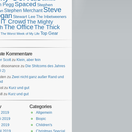
Spaced
n Pegg
Stephen
Steve
Stephen Merchant
an
gan
Stewart Lee
The Inbetweeners
 IT Crowd
The Mighty
The Office
The Thick
h
Top Gear
The Worst Week of My Life
ste Kommentare
er Scott
zu
Klein, aber fein
 dissonance
zu
Die Shitcoms des Jahres
l 2)
sten
zu
Zwei nicht ganz außer Rand und
nd
st
zu
Kurz und gut
tl
zu
Kurz und gut
v
Categories
i 2019
Allgemein
i 2019
Biopic
i 2019
Children's
il 2019
Christmas Special