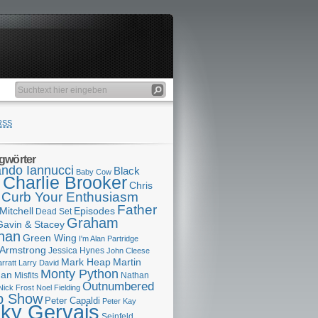
RSS
gwörter
ndo Iannucci
Black
Baby Cow
Charlie Brooker
s
Chris
Curb Your Enthusiasm
Father
Mitchell
Episodes
Dead Set
Graham
Gavin & Stacey
han
Green Wing
I'm Alan Partridge
 Armstrong
Jessica Hynes
John Cleese
Mark Heap
Martin
arratt
Larry David
Monty Python
man
Misfits
Nathan
Outnumbered
Nick Frost
Noel Fielding
p Show
Peter Capaldi
Peter Kay
cky Gervais
Seinfeld