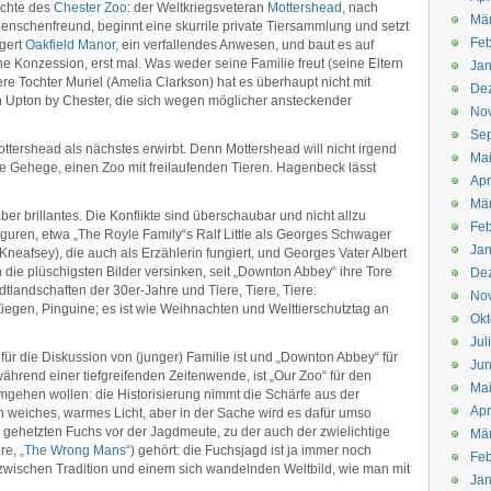
ichte des
Chester Zoo
: der Weltkriegsveteran
Mottershead
, nach
Mä
Menschenfreund, beginnt eine skurrile private Tiersammlung und setzt
Feb
igert
Oakfield Manor
, ein verfallendes Anwesen, und baut es auf
 Konzession, erst mal. Was weder seine Familie freut (seine Eltern
Jan
re Tochter Muriel (Amelia Clarkson) hat es überhaupt nicht mit
De
 Upton by Chester, die sich wegen möglicher ansteckender
No
Se
tershead als nächstes erwirbt. Denn Mottershead will nicht irgend
Ma
ne Gehege, einen Zoo mit freilaufenden Tieren. Hagenbeck lässt
Apr
Mä
er brillantes. Die Konflikte sind überschaubar und nicht allzu
Feb
sfiguren, etwa „The Royle Family“s Ralf Little als Georges Schwager
Jan
 Kneafsey), die auch als Erzählerin fungiert, und Georges Vater Albert
 die plüschigsten Bilder versinken, seit „Downton Abbey“ ihre Tore
De
tlandschaften der 30er-Jahre und Tiere, Tiere, Tiere:
No
iegen, Pinguine; es ist wie Weihnachten und Welttierschutztag an
Okt
Jul
für die Diskussion von (junger) Familie ist und „Downton Abbey“ für
Jun
während einer tiefgreifenden Zeitenwende, ist „Our Zoo“ für den
Ma
umgehen wollen: die Historisierung nimmt die Schärfe aus der
Apr
n weiches, warmes Licht, aber in der Sache wird es dafür umso
nen gehetzten Fuchs vor der Jagdmeute, zu der auch der zwielichtige
Mä
re,
„The Wrong Mans“
) gehört: die Fuchsjagd ist ja immer noch
Feb
 zwischen Tradition und einem sich wandelnden Weltbild, wie man mit
Jan