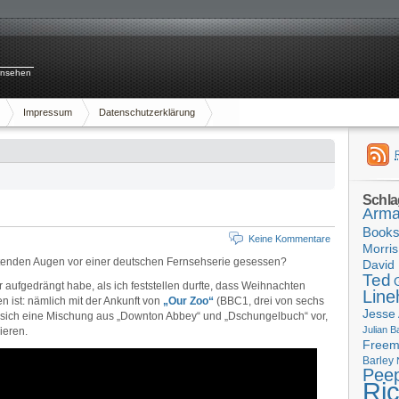
rnsehen
Impressum
Datenschutzerklärung
Schla
Arma
Book
Keine Kommentare
Morris
htenden Augen vor einer deutschen Fernsehserie gesessen?
David 
Ted
r aufgedrängt habe, als ich feststellen durfte, dass Weihnachten
Line
 ist: nämlich mit der Ankunft von
„Our Zoo“
(BBC1, drei von sechs
Jesse
le sich eine Mischung aus „Downton Abbey“ und „Dschungelbuch“ vor,
Julian B
ieren.
Free
Barley
Pee
Ri