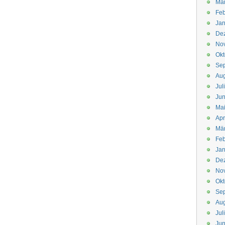
Mä
Feb
Jan
De
No
Okt
Se
Aug
Jul
Jun
Ma
Apr
Mä
Feb
Jan
De
No
Okt
Se
Aug
Jul
Jun