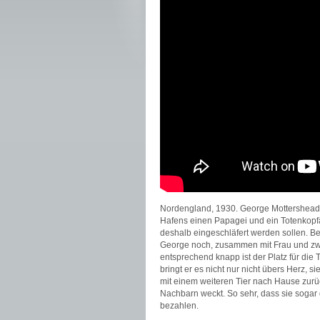
Nordengland, 1930. George Mottershead (
Hafens einen Papagei und ein Totenkopf
deshalb eingeschläfert werden sollen. Bev
George noch, zusammen mit Frau und zwe
entsprechend knapp ist der Platz für die
bringt er es nicht nur nicht übers Herz, 
mit einem weiteren Tier nach Hause zurü
Nachbarn weckt. So sehr, dass sie sogar d
bezahlen.