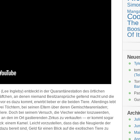
Simo
Mang
Coo
The
Boos
Of It
Neue
Tyl
tom
(Tei
Tor
Ba
Lee Ingleby) entdeckt in der Quarantänestation des örtlichen
Pas
äffchen, an denen niemand Besitzansprüche geltend macht und die
Gus
or es dazu kommt, erwirbt lieber er die beiden Tiere. Allerdings lebt
i Töchtern, bei seinen Eltern über deren Gemischtwarenladen;
Archi
 Tiere. Doch bei seinem Versuch, die Viecher wieder loszuwerden,
sie an den im Ort gastierenden Zirkus zu verkaufen — er kommt sogar
Jul
ck: einem Kamel. Leicht vorzustellen, dass das die Neugierde der
Jun
azu bereit sind, Geld für einen Blick auf die exotischen Tiere zu
Ma
Apr