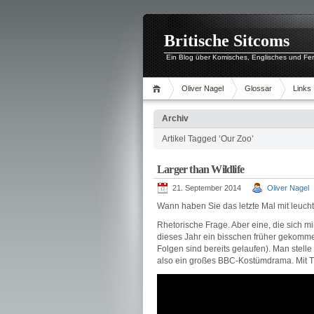
Britische Sitcoms
Ein Blog über Komisches, Englisches und Fe
Oliver Nagel
Glossar
Links
Archiv
Artikel Tagged ‘Our Zoo’
Larger than Wildlife
21. September 2014
Oliver Nagel
Wann haben Sie das letzte Mal mit leuc
Rhetorische Frage. Aber eine, die sich mi
dieses Jahr ein bisschen früher gekommen
Folgen sind bereits gelaufen). Man stel
also ein großes BBC-Kostümdrama. Mit T