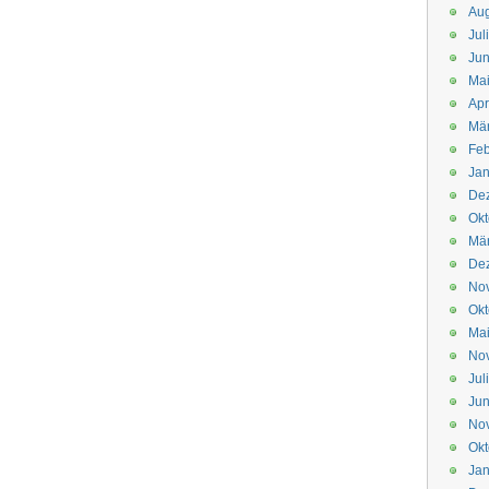
Aug
Jul
Jun
Ma
Apr
Mä
Feb
Jan
De
Okt
Mä
De
No
Okt
Ma
No
Jul
Jun
No
Okt
Jan