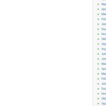
Mai
Apr
Mär
Feb
Jan
De
No
Okt
Se
Aug
Jul
Jun
Ma
Apr
Mä
Feb
Jan
De
No
Okt
Se