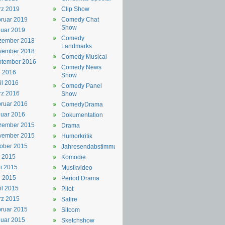
rz 2019
Clip Show
ruar 2019
Comedy Chat
Show
uar 2019
Comedy
zember 2018
Landmarks
vember 2018
Comedy Musical
ptember 2016
Comedy News
i 2016
Show
il 2016
Comedy Panel
rz 2016
Show
ruar 2016
ComedyDrama
uar 2016
Dokumentation
zember 2015
Drama
vember 2015
Humorkritik
ober 2015
Jahresendabstimmung
i 2015
Komödie
i 2015
Musikvideo
i 2015
Period Drama
il 2015
Pilot
rz 2015
Satire
ruar 2015
Sitcom
uar 2015
Sketchshow