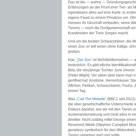
Das ist die — wahre — Gründungsgesch
Erfahrungen an der Front eher Tier- als 
irgendwann alles auf eine Karte: er erste
eigene Faust zu einem Privatzoo um. Ohne
müssen ihr Geschäft verkaufen, seine älte
Tieren) — noch die Dorfgemeinschaft von
Krankheiten der Tiere Sorgen macht.
Und um die beiden Schwarzbären, die Mot
einen Zoo: er will einen ohne Käfige, oh
grüßen.
Klar,
„Our Zoo“
ist Wohlfühlfernsehen — ab
bedrohlich. Es gibt etliche Identifikation
Billy, die vierjährige Tochter June (Honor
(Peter Wight). Vor allem aber kann man in
geöffnet hat: Kostüme, Herrenhäuser, Stad
Äffchen, Pelikan, Schwarzbären, Fuchs, Z
einem Tag.
Was
„Call The Midwife“
(BBC1 seit 2012) 
die über gesellschaftliche Unterschiede 
Diskurs darüber, wie wir mit den Tieren 
Auseinandersetzung und rückt alles in ei
direkter. Nicht zufällig rettet George ei
Reverend Webb (Stephen Campbell Moo
geradezu symbolisch für den Widerstreit
Tieren umgehen darf und sollte.