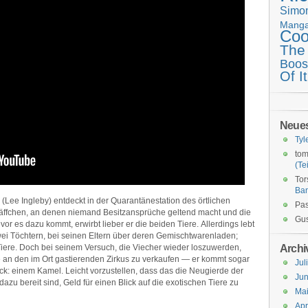
Simo
Mang
Coo
The
Boos
Of It
Neue
Tyl
tom
(Tei
Tor
Ba
Lee Ingleby) entdeckt in der Quarantänestation des örtlichen
Pas
äffchen, an denen niemand Besitzansprüche geltend macht und die
Gus
or es dazu kommt, erwirbt lieber er die beiden Tiere. Allerdings lebt
i Töchtern, bei seinen Eltern über deren Gemischtwarenladen;
Archi
 Tiere. Doch bei seinem Versuch, die Viecher wieder loszuwerden,
sie an den im Ort gastierenden Zirkus zu verkaufen — er kommt sogar
Jul
ck: einem Kamel. Leicht vorzustellen, dass das die Neugierde der
Jun
azu bereit sind, Geld für einen Blick auf die exotischen Tiere zu
Ma
Apr