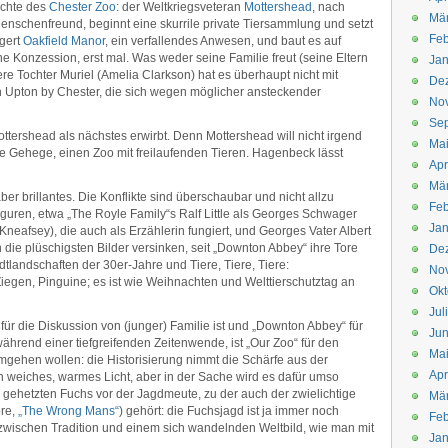
ichte des
Chester Zoo
: der Weltkriegsveteran
Mottershead
, nach
Mä
Menschenfreund, beginnt eine skurrile private Tiersammlung und setzt
Feb
igert
Oakfield Manor
, ein verfallendes Anwesen, und baut es auf
 Konzession, erst mal. Was weder seine Familie freut (seine Eltern
Jan
re Tochter Muriel (Amelia Clarkson) hat es überhaupt nicht mit
De
 Upton by Chester, die sich wegen möglicher ansteckender
No
Se
tershead als nächstes erwirbt. Denn Mottershead will nicht irgend
Ma
ne Gehege, einen Zoo mit freilaufenden Tieren. Hagenbeck lässt
Apr
Mä
er brillantes. Die Konflikte sind überschaubar und nicht allzu
Feb
sfiguren, etwa „The Royle Family“s Ralf Little als Georges Schwager
Jan
 Kneafsey), die auch als Erzählerin fungiert, und Georges Vater Albert
 die plüschigsten Bilder versinken, seit „Downton Abbey“ ihre Tore
De
tlandschaften der 30er-Jahre und Tiere, Tiere, Tiere:
No
iegen, Pinguine; es ist wie Weihnachten und Welttierschutztag an
Okt
Jul
für die Diskussion von (junger) Familie ist und „Downton Abbey“ für
Jun
während einer tiefgreifenden Zeitenwende, ist „Our Zoo“ für den
Ma
umgehen wollen: die Historisierung nimmt die Schärfe aus der
Apr
n weiches, warmes Licht, aber in der Sache wird es dafür umso
nen gehetzten Fuchs vor der Jagdmeute, zu der auch der zwielichtige
Mä
re,
„The Wrong Mans“
) gehört: die Fuchsjagd ist ja immer noch
Feb
 zwischen Tradition und einem sich wandelnden Weltbild, wie man mit
Jan