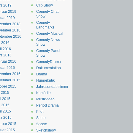
rz 2019
Clip Show
ruar 2019
Comedy Chat
Show
uar 2019
Comedy
zember 2018
Landmarks
vember 2018
Comedy Musical
ptember 2016
Comedy News
i 2016
Show
il 2016
Comedy Panel
rz 2016
Show
ruar 2016
ComedyDrama
uar 2016
Dokumentation
zember 2015
Drama
vember 2015
Humorkritik
ober 2015
Jahresendabstimmung
i 2015
Komödie
i 2015
Musikvideo
i 2015
Period Drama
il 2015
Pilot
rz 2015
Satire
ruar 2015
Sitcom
uar 2015
Sketchshow