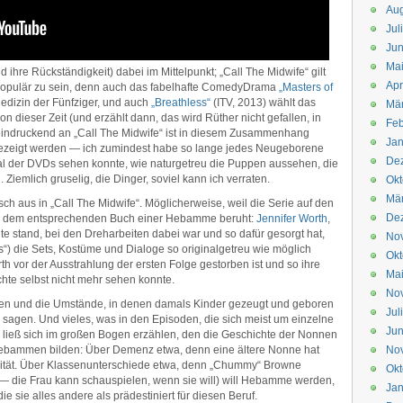
Aug
Jul
Jun
Ma
d ihre Rückständigkeit) dabei im Mittelpunkt; „Call The Midwife“ gilt
Apr
 populär zu sein, denn auch das fabelhafte ComedyDrama
„Masters of
edizin der Fünfziger, und auch
„Breathless“
(ITV, 2013) wählt das
Mä
n dieser Zeit (und erzählt dann, das wird Rüther nicht gefallen, in
Feb
indruckend an „Call The Midwife“ ist in diesem Zusammenhang
Jan
 gezeigt werden — ich zumindest habe so lange jedes Neugeborene
De
rial der DVDs sehen konnte, wie naturgetreu die Puppen aussehen, die
 Ziemlich gruselig, die Dinger, soviel kann ich verraten.
Okt
Mä
isch aus in „Call The Midwife“. Möglicherweise, weil die Serie auf den
De
d dem entsprechenden Buch einer Hebamme beruht:
Jennifer Worth
,
ite stand, bei den Dreharbeiten dabei war und so dafür gesorgt hat,
No
“) die Sets, Kostüme und Dialoge so originalgetreu wie möglich
Okt
rth vor der Ausstrahlung der ersten Folge gestorben ist und so ihre
Ma
hte selbst nicht mehr sehen konnte.
No
ilien und die Umstände, in denen damals Kinder gezeugt und geboren
Jul
 sagen. Und vieles, was in den Episoden, die sich meist um einzelne
Jun
 ließ sich im großen Bogen erzählen, den die Geschichte der Nonnen
Hebammen bilden: Über Demenz etwa, denn eine ältere Nonne hat
No
ität. Über Klassenunterschiede etwa, denn „Chummy“ Browne
Okt
e — die Frau kann schauspielen, wenn sie will) will Hebamme werden,
Jan
ie sie alles andere als prädestiniert für diesen Beruf.