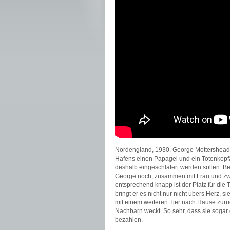
Nordengland, 1930. George Mottershead (
Hafens einen Papagei und ein Totenkopf
deshalb eingeschläfert werden sollen. Bev
George noch, zusammen mit Frau und zwe
entsprechend knapp ist der Platz für die
bringt er es nicht nur nicht übers Herz, 
mit einem weiteren Tier nach Hause zurü
Nachbarn weckt. So sehr, dass sie sogar d
bezahlen.