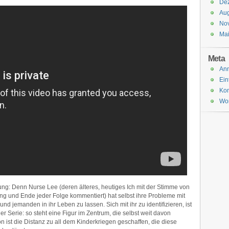
De
Aug
No
Ma
Meta
An
Ein
Ko
Wor
ng: Denn Nurse Lee (deren älteres, heutiges Ich mit der Stimme von
g und Ende jeder Folge kommentiert) hat selbst ihre Probleme mit
und jemanden in ihr Leben zu lassen. Sich mit ihr zu identifizieren, ist
f der Serie: so steht eine Figur im Zentrum, die selbst weit davon
on ist die Distanz zu all dem Kinderkriegen geschaffen, die diese