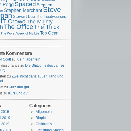
Spaced
n Pegg
Stephen
Steve
Stephen Merchant
an
gan
Stewart Lee
The Inbetweeners
 IT Crowd
The Mighty
The Office
The Thick
h
Top Gear
The Worst Week of My Life
ste Kommentare
er Scott
zu
Klein, aber fein
 dissonance
zu
Die Shitcoms des Jahres
l 2)
sten
zu
Zwei nicht ganz außer Rand und
nd
st
zu
Kurz und gut
tl
zu
Kurz und gut
v
Categories
i 2019
Allgemein
i 2019
Biopic
i 2019
Children's
il 2019
Christmas Special