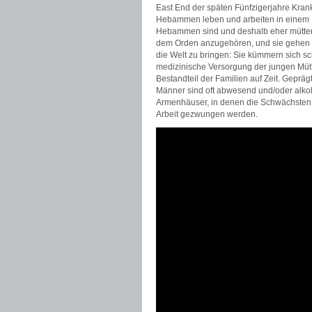
East End der späten Fünfzigerjahre Kra
Hebammen leben und arbeiten in einem No
Hebammen sind und deshalb eher mütterli
dem Orden anzugehören, und sie gehen in
die Welt zu bringen: Sie kümmern sich 
medizinische Versorgung der jungen Mütte
Bestandteil der Familien auf Zeit. Gepräg
Männer sind oft abwesend und/oder alkoh
Armenhäuser, in denen die Schwächsten
Arbeit gezwungen werden.