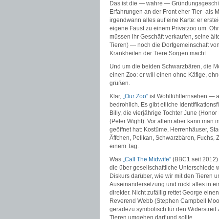
Das ist die — wahre — Gründungsgesch
Erfahrungen an der Front eher Tier- als 
irgendwann alles auf eine Karte: er erste
eigene Faust zu einem Privatzoo um. Ohne
müssen ihr Geschäft verkaufen, seine älte
Tieren) — noch die Dorfgemeinschaft von
Krankheiten der Tiere Sorgen macht.
Und um die beiden Schwarzbären, die Mot
einen Zoo: er will einen ohne Käfige, oh
grüßen.
Klar,
„Our Zoo“
ist Wohlfühlfernsehen — ab
bedrohlich. Es gibt etliche Identifikation
Billy, die vierjährige Tochter June (Honor
(Peter Wight). Vor allem aber kann man in
geöffnet hat: Kostüme, Herrenhäuser, Stad
Äffchen, Pelikan, Schwarzbären, Fuchs, Z
einem Tag.
Was
„Call The Midwife“
(BBC1 seit 2012) 
die über gesellschaftliche Unterschiede 
Diskurs darüber, wie wir mit den Tieren 
Auseinandersetzung und rückt alles in ei
direkter. Nicht zufällig rettet George ei
Reverend Webb (Stephen Campbell Moo
geradezu symbolisch für den Widerstreit
Tieren umgehen darf und sollte.