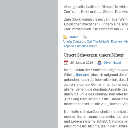
Aber „gesellschaftlicher Diskurs“ ist wir
Zoo“ sieht. Nicht mal das Zweite. Das 
Zum Glück kommt dieses Jahr aber Weih
Englischen mächtigen) Kindern eine sch
Zoo“ vorbestellen. Sie erscheint am 27. O
Drama
Amelia Clarkson
,
Call The Midwife
,
Downton Ab
Stephen Campbell Moore
Unsere Schwestern, unsere Mütter
20. Januar 2014
Oliver Nagel
Im Feuilleton der
Frankfurter Allgemeine
Stück
„Über uns“
(das ich aufgrund der v
gefunden habe)
darüber reflektiert, dass
Jahren leider ein Genre hinten runter gef
allerlei Serien, die durchaus Aspekte d
durch die Brille des Kriminalisten oder 
„Breaking Bad“ schon als die Emanzipati
märchenhaft sei als die von „Downton Abb
Nun ließe sich darüber streiten, ob nicht
meisten Serien, manchmal mehr, manchmal 
und Lebenssysteme abhebt: Natürlich b
(also
domestic sitcoms
, die in der Famili