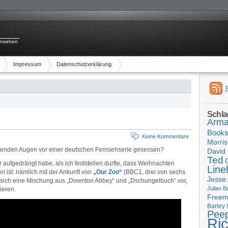
rnsehen
Impressum
Datenschutzerklärung
Schla
Arma
Book
Keine Kommentare
Morris
htenden Augen vor einer deutschen Fernsehserie gesessen?
David 
Ted
r aufgedrängt habe, als ich feststellen durfte, dass Weihnachten
Line
 ist: nämlich mit der Ankunft von
„Our Zoo“
(BBC1, drei von sechs
Jesse
le sich eine Mischung aus „Downton Abbey“ und „Dschungelbuch“ vor,
Julian B
ieren.
Free
Barley
Pee
Ri