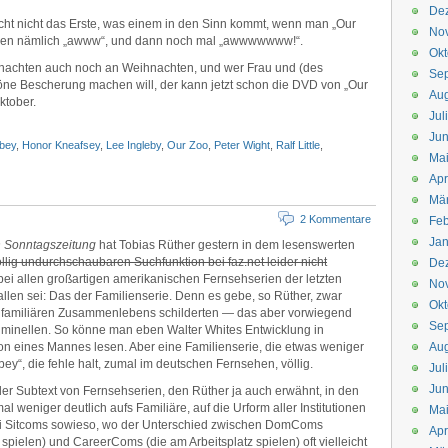
De
klicht nicht das Erste, was einem in den Sinn kommt, wenn man „Our
No
wären nämlich „awww“, und dann noch mal „awwwwwww!“.
Okt
nachten auch noch an Weihnachten, und wer Frau und (des
Se
öne Bescherung machen will, der kann jetzt schon die DVD von „Our
Aug
ktober.
Jul
Jun
bey
,
Honor Kneafsey
,
Lee Ingleby
,
Our Zoo
,
Peter Wight
,
Ralf Little
,
Ma
Apr
Mä
2 Kommentare
Feb
Jan
n Sonntagszeitung
hat Tobias Rüther gestern in dem lesenswerten
öllig undurchschaubaren Suchfunktion bei faz.net leider nicht
De
 bei allen großartigen amerikanischen Fernsehserien der letzten
No
allen sei: Das der Familienserie. Denn es gebe, so Rüther, zwar
Okt
es familiären Zusammenlebens schilderten — das aber vorwiegend
Se
Kriminellen. So könne man eben Walter Whites Entwicklung in
on eines Mannes lesen. Aber eine Familienserie, die etwas weniger
Aug
ey“, die fehle halt, zumal im deutschen Fernsehen, völlig.
Jul
Jun
 der Subtext von Fernsehserien, den Rüther ja auch erwähnt, in den
weniger deutlich aufs Familiäre, auf die Urform aller Institutionen
Ma
ei Sitcoms sowieso, wo der Unterschied zwischen DomComs
Apr
e spielen) und CareerComs (die am Arbeitsplatz spielen) oft vielleicht