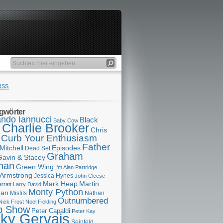
RSS
gwörter
ndo Iannucci
Black
Baby Cow
Charlie Brooker
s
Chris
Curb Your Enthusiasm
Father
Mitchell
Episodes
Dead Set
Graham
Gavin & Stacey
han
Green Wing
I'm Alan Partridge
 Armstrong
Jessica Hynes
John Cleese
Mark Heap
Martin
arratt
Larry David
Monty Python
man
Misfits
Nathan
Outnumbered
Nick Frost
Noel Fielding
p Show
Peter Capaldi
Peter Kay
cky Gervais
Seinfeld