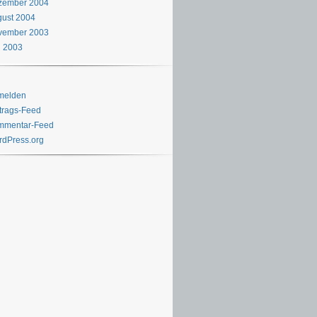
zember 2004
ust 2004
vember 2003
i 2003
melden
trags-Feed
mmentar-Feed
dPress.org