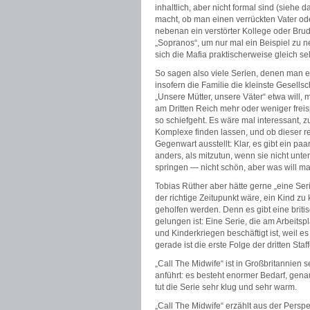
inhaltlich, aber nicht formal sind (siehe 
macht, ob man einen verrückten Vater ode
nebenan ein verstörter Kollege oder Brud
„Sopranos“, um nur mal ein Beispiel zu ne
sich die Mafia praktischerweise gleich sel
So sagen also viele Serien, denen man e
insofern die Familie die kleinste Gesellsc
„Unsere Mütter, unsere Väter“ etwa will, 
am Dritten Reich mehr oder weniger frei
so schiefgeht. Es wäre mal interessant, z
Komplexe finden lassen, und ob dieser rev
Gegenwart ausstellt: Klar, es gibt ein pa
anders, als mitzutun, wenn sie nicht unt
springen — nicht schön, aber was will 
Tobias Rüther aber hätte gerne „eine Ser
der richtige Zeitupunkt wäre, ein Kind z
geholfen werden. Denn es gibt eine briti
gelungen ist: Eine Serie, die am Arbeitspla
und Kinderkriegen beschäftigt ist, weil
gerade ist die erste Folge der dritten Staf
„Call The Midwife“ ist in Großbritannien s
anführt: es besteht enormer Bedarf, gen
tut die Serie sehr klug und sehr warm.
„Call The Midwife“ erzählt aus der Persp