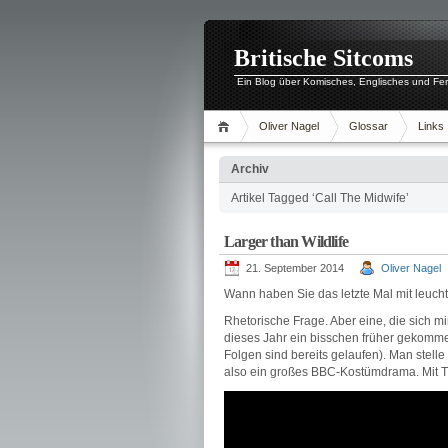
Britische Sitcoms
Ein Blog über Komisches, Englisches und Fe
Oliver Nagel
Glossar
Links
Archiv
Artikel Tagged ‘Call The Midwife’
Larger than Wildlife
21. September 2014
Oliver Nagel
Wann haben Sie das letzte Mal mit leuc
Rhetorische Frage. Aber eine, die sich mi
dieses Jahr ein bisschen früher gekommen
Folgen sind bereits gelaufen). Man stel
also ein großes BBC-Kostümdrama. Mit T