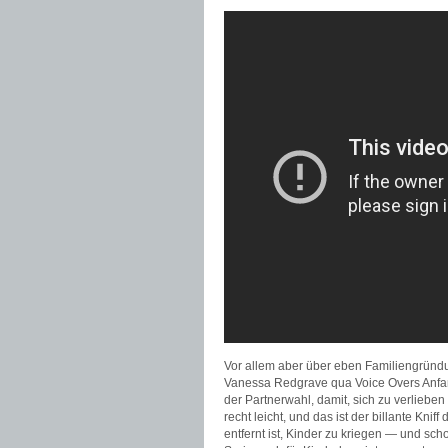
Vor allem aber über eben Familiengründu
Vanessa Redgrave qua Voice Overs Anfan
der Partnerwahl, damit, sich zu verlieben 
recht leicht, und das ist der billante Knif
entfernt ist, Kinder zu kriegen — und sch