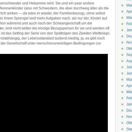
nkenschwester und Hebamme wird. Sie und ein paar andere
Mai
nnenkloster (also mit Schwestern, die aber durchweg älter als die
Apr
ch wirken — da wäre er wieder, der Familienbezug), ohne selbst
Mär
 ihrem Sprengel weit mehr Aufgaben nach, als nur der, Kinder auf
schon während und auch nach der Schwangerschaft um die
Feb
r, sind nicht selten die einzige Bezugsperson für sie und werden oft
Jan
t ist das Setting der Serie von den Spätfolgen des Zweiten Weltkriegs:
De
olabhängig, der Lebensstandard äußerst niedrig, ja, es gibt noch
No
 der Gesellschaft unter menschenunwürdigen Bedingungen zur
Okt
Se
Aug
Jul
Jun
Ma
Apr
Mä
Feb
Jan
De
No
Okt
Se