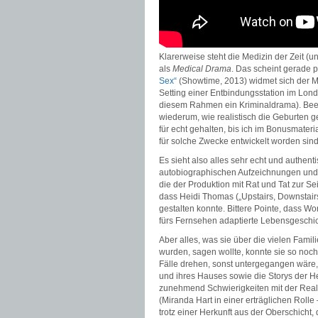
Klarerweise steht die Medizin der Zeit (un
als
Medical Drama
. Das scheint gerade
Sex“
(Showtime, 2013) widmet sich der M
Setting einer Entbindungsstation im Londo
diesem Rahmen ein Kriminaldrama). Bee
wiederum, wie realistisch die Geburten
für echt gehalten, bis ich im Bonusmate
für solche Zwecke entwickelt worden sind.
Es sieht also alles sehr echt und authent
autobiographischen Aufzeichnungen un
die der Produktion mit Rat und Tat zur Se
dass Heidi Thomas („Upstairs, Downstairs
gestalten konnte. Bittere Pointe, dass Wo
fürs Fernsehen adaptierte Lebensgeschic
Aber alles, was sie über die vielen Fam
wurden, sagen wollte, konnte sie so noch
Fälle drehen, sonst untergegangen wäre,
und ihres Hauses sowie die Storys der 
zunehmend Schwierigkeiten mit der Real
(Miranda Hart in einer erträglichen Roll
trotz einer Herkunft aus der Oberschicht, d