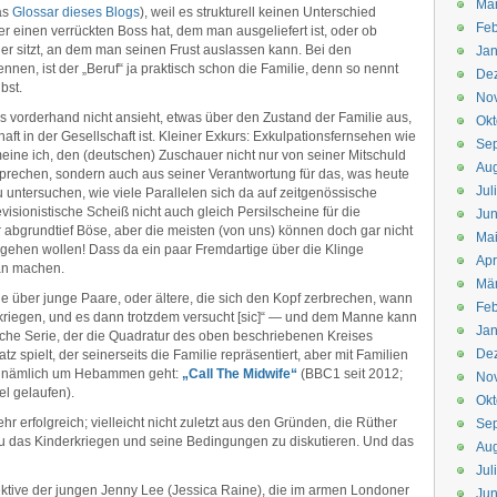
Mä
das
Glossar dieses Blogs
), weil es strukturell keinen Unterschied
Feb
r einen verrückten Boss hat, dem man ausgeliefert ist, oder ob
er sitzt, an dem man seinen Frust auslassen kann. Bei den
Jan
nnen, ist der „Beruf“ ja praktisch schon die Familie, denn so nennt
De
bst.
No
s vorderhand nicht ansieht, etwas über den Zustand der Familie aus,
Okt
haft in der Gesellschaft ist. Kleiner Exkurs: Exkulpationsfernsehen wie
Se
meine ich, den (deutschen) Zuschauer nicht nur von seiner Mitschuld
Aug
sprechen, sondern auch aus seiner Verantwortung für das, was heute
Jul
u untersuchen, wie viele Parallelen sich da auf zeitgenössische
isionistische Scheiß nicht auch gleich Persilscheine für die
Jun
ar abgrundtief Böse, aber die meisten (von uns) können doch gar nicht
Ma
ergehen wollen! Dass da ein paar Fremdartige über die Klinge
Apr
man machen.
Mä
ie über junge Paare, oder ältere, die sich den Kopf zerbrechen, wann
Feb
u kriegen, und es dann trotzdem versucht [sic]“ — und dem Manne kann
Jan
sche Serie, der die Quadratur des oben beschriebenen Kreises
De
tz spielt, der seinerseits die Familie repräsentiert, aber mit Familien
 es nämlich um Hebammen geht:
„Call The Midwife“
(BBC1 seit 2012;
No
fel gelaufen).
Okt
ehr erfolgreich; vielleicht nicht zuletzt aus den Gründen, die Rüther
Se
au das Kinderkriegen und seine Bedingungen zu diskutieren. Und das
Aug
Jul
ektive der jungen Jenny Lee (Jessica Raine), die im armen Londoner
Jun