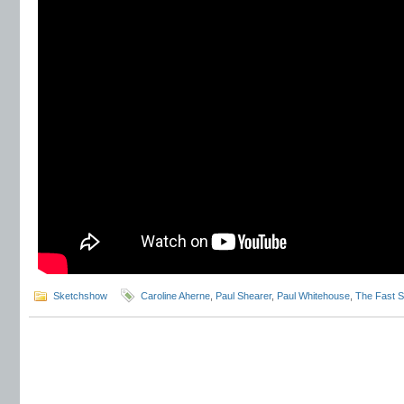
Sketchshow
Caroline Aherne
,
Paul Shearer
,
Paul Whitehouse
,
The Fast 