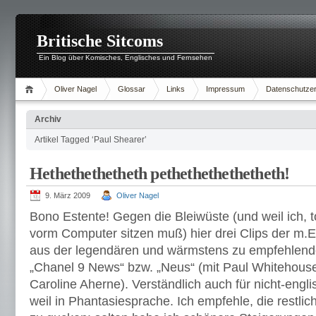
Britische Sitcoms
Ein Blog über Komisches, Englisches und Fernsehen
Oliver Nagel
Glossar
Links
Impressum
Datenschutzer
Archiv
Artikel Tagged ‘Paul Shearer’
Hethethethetheth pethethethethetheth!
9. März 2009
Oliver Nagel
Bono Estente! Gegen die Bleiwüste (und weil ich, to
vorm Computer sitzen muß) hier drei Clips der m.E.
aus der legendären und wärmstens zu empfehlen
„Chanel 9 News“ bzw. „Neus“ (mit Paul Whitehous
Caroline Aherne). Verständlich auch für nicht-eng
weil in Phantasiesprache. Ich empfehle, die restli