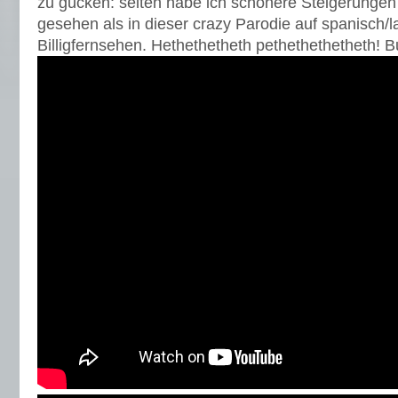
zu gucken: selten habe ich schönere Steigerunge
gesehen als in dieser crazy Parodie auf spanisch/
Billigfernsehen. Hethethetheth pethethethetheth! Bu