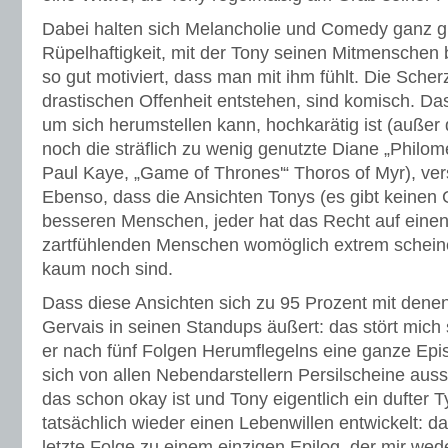
Dabei halten sich Melancholie und Comedy ganz g
Rüpelhaftigkeit, mit der Tony seinen Mitmenschen 
so gut motiviert, dass man mit ihm fühlt. Die Scher
drastischen Offenheit entstehen, sind komisch. Da
um sich herumstellen kann, hochkarätig ist (auße
noch die sträflich zu wenig genutzte Diane „Phil
Paul Kaye, „Game of Thrones'“ Thoros of Myr), vers
Ebenso, dass die Ansichten Tonys (es gibt keinen G
besseren Menschen, jeder hat das Recht auf einen
zartfühlenden Menschen womöglich extrem scheine
kaum noch sind.
Dass diese Ansichten sich zu 95 Prozent mit denen
Gervais in seinen Standups äußert: das stört mic
er nach fünf Folgen Herumflegelns eine ganze Epi
sich von allen Nebendarstellern Persilscheine auss
das schon okay ist und Tony eigentlich ein dufter
tatsächlich wieder einen Lebenwillen entwickelt: 
letzte Folge zu einem einzigen Epilog, der mir wede