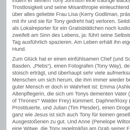
indem er seinem Tony Johnson eine traurige Backst
Trostlosigkeit und seine Misanthropie einleuchtend 
über alles geliebte Frau Lisa (Kerry Godliman, präs
mit ihr und sie für Tony gedreht hat) verloren. Seit
als Lokalreporter für ein Gratisblättchen noch lustl
zweifelt am Sinn des Lebens, ja: führt seine Selb
Tag ausführlich spazieren. Am Leben erhält ihn eig
Hund.
Zum Glück hat er einen einfühlsamen Chef (und S
Basden, „Plebs“), einen Fotografen (Tony Way), 
stoisch erträgt, und überhaupt sehr viele aufmerk
Menschen um sich herum, die ihm immer wieder bes
guter Mensch er doch in Wahrheit ist: Emma (Ashle
Altenpflegerin, die sich um Tonys dementen Vater
of Thrones'“ Walder Frey) kümmert. Daphne/Roxy (
Prostituierte, und Julian (Tim Plesder), einen Dr
ganz wie Jesus ist sich auch Tony für keinen gesell
Ausgestoßenen zu gut. Und Anne (Penelope Wilton
eine Witwe, die Tony regelmäßig am Grab seiner Fra