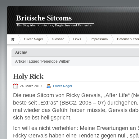
Britische Sitcoms
Ein Blog über Komisches, Englisches und Fernsehen
Oliver Nagel
Glossar
Links
Impressum
Datenschutzer
Archiv
Artikel Tagged ‘Penelope Wilton’
Holy Rick
24. März 2019
Oliver Nagel
Die neue Sitcom von Ricky Gervais, „After Life“ (Net
beste seit „Extras“ (BBC2, 2005 – 07) durchgehe
mal wieder das Gefühl haben müsste, Gervais dab
sich selbst heiligspricht.
Ich will es nicht verhehlen: Meine Erwartungen an
Ricky Gervais haben eine Tendenz gegen null, spä