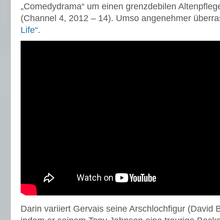
„Comedydrama“ um einen grenzdebilen Altenpfle
(Channel 4, 2012 – 14). Umso angenehmer überra
Life“
.
Darin variiert Gervais seine Arschlochfigur (David 