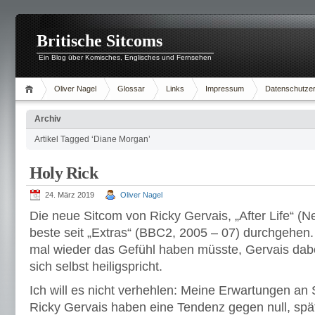
Britische Sitcoms
Ein Blog über Komisches, Englisches und Fernsehen
Oliver Nagel
Glossar
Links
Impressum
Datenschutzer
Archiv
Artikel Tagged ‘Diane Morgan’
Holy Rick
24. März 2019
Oliver Nagel
Die neue Sitcom von Ricky Gervais, „After Life“ (Net
beste seit „Extras“ (BBC2, 2005 – 07) durchgehe
mal wieder das Gefühl haben müsste, Gervais dab
sich selbst heiligspricht.
Ich will es nicht verhehlen: Meine Erwartungen an
Ricky Gervais haben eine Tendenz gegen null, spä