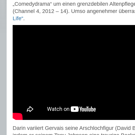
„Comedydrama“ um einen grenzdebilen Altenpfle
(Channel 4, 2012 – 14). Umso angenehmer überra
Life“
.
Darin variiert Gervais seine Arschlochfigur (David 