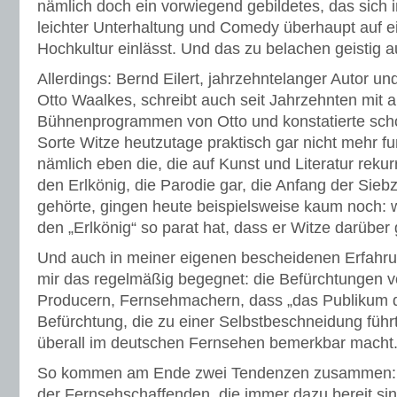
nämlich doch ein vorwiegend gebildetes, das sic
leichter Unterhaltung und Comedy überhaupt auf 
Hochkultur einlässt. Und das zu belachen geistig a
Allerdings: Bernd Eilert, jahrzehntelanger Autor u
Otto Waalkes, schreibt auch seit Jahrzehnten mit 
Bühnenprogrammen von Otto und konstatierte scho
Sorte Witze heutzutage praktisch gar nicht mehr fu
nämlich eben die, die auf Kunst und Literatur rekur
den Erlkönig, die Parodie gar, die Anfang der Sie
gehörte, gingen heute beispielsweise kaum noch:
den „Erlkönig“ so parat hat, dass er Witze darüber
Und auch in meiner eigenen bescheidenen Erfahrun
mir das regelmäßig begegnet: die Befürchtungen 
Producern, Fernsehmachern, dass „das Publikum da
Befürchtung, die zu einer Selbstbeschneidung führt
überall im deutschen Fernsehen bemerkbar macht
So kommen am Ende zwei Tendenzen zusammen: 
der Fernsehschaffenden, die immer dazu bereit sin