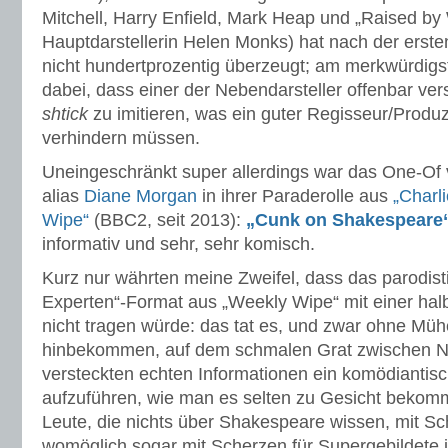
Mitchell, Harry Enfield, Mark Heap und „Raised by
Hauptdarstellerin Helen Monks) hat nach der erste
nicht hundertprozentig überzeugt; am merkwürdigst
dabei, dass einer der Nebendarsteller offenbar ver
shtick
zu imitieren, was ein guter Regisseur/Produz
verhindern müssen.
Uneingeschränkt super allerdings war das One-Of
alias
Diane Morgan
in ihrer Paraderolle aus
„Charl
Wipe“
(BBC2, seit 2013):
„Cunk on Shakespeare
informativ und sehr, sehr komisch.
Kurz nur währten meine Zweifel, dass das parodist
Experten“-Format aus „Weekly Wipe“ mit einer ha
nicht tragen würde: das tat es, und zwar ohne Mü
hinbekommen, auf dem schmalen Grat zwischen N
versteckten echten Informationen ein komödianti
aufzuführen, wie man es selten zu Gesicht bekomm
Leute, die nichts über Shakespeare wissen, mit Sc
womöglich sogar mit Scherzen für Supergebildete 