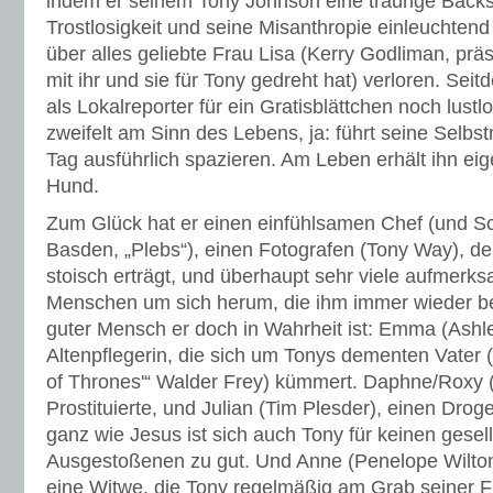
indem er seinem Tony Johnson eine traurige Backst
Trostlosigkeit und seine Misanthropie einleuchtend 
über alles geliebte Frau Lisa (Kerry Godliman, präs
mit ihr und sie für Tony gedreht hat) verloren. Seit
als Lokalreporter für ein Gratisblättchen noch lustl
zweifelt am Sinn des Lebens, ja: führt seine Selb
Tag ausführlich spazieren. Am Leben erhält ihn eig
Hund.
Zum Glück hat er einen einfühlsamen Chef (und S
Basden, „Plebs“), einen Fotografen (Tony Way), 
stoisch erträgt, und überhaupt sehr viele aufmerk
Menschen um sich herum, die ihm immer wieder bes
guter Mensch er doch in Wahrheit ist: Emma (Ashle
Altenpflegerin, die sich um Tonys dementen Vater
of Thrones'“ Walder Frey) kümmert. Daphne/Roxy (
Prostituierte, und Julian (Tim Plesder), einen Dr
ganz wie Jesus ist sich auch Tony für keinen gesell
Ausgestoßenen zu gut. Und Anne (Penelope Wilton
eine Witwe, die Tony regelmäßig am Grab seiner Fra