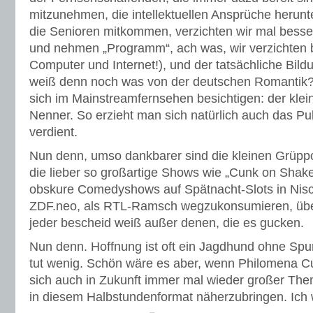
mitzunehmen, die intellektuellen Ansprüche herun
die Senioren mitkommen, verzichten wir mal besse
und nehmen „Programm“, ach was, wir verzichten 
Computer und Internet!), und der tatsächliche Bild
weiß denn noch was von der deutschen Romantik?!
sich im Mainstreamfernsehen besichtigen: der kle
Nenner. So erzieht man sich natürlich auch das P
verdient.
Nun denn, umso dankbarer sind die kleinen Grüpp
die lieber so großartige Shows wie „Cunk on Shak
obskure Comedyshows auf Spätnacht-Slots in Nis
ZDF.neo, als RTL-Ramsch wegzukonsumieren, über
jeder bescheid weiß außer denen, die es gucken.
Nun denn. Hoffnung ist oft ein Jagdhund ohne Spu
tut wenig. Schön wäre es aber, wenn Philomena C
sich auch in Zukunft immer mal wieder großer Th
in diesem Halbstundenformat näherzubringen. Ich 