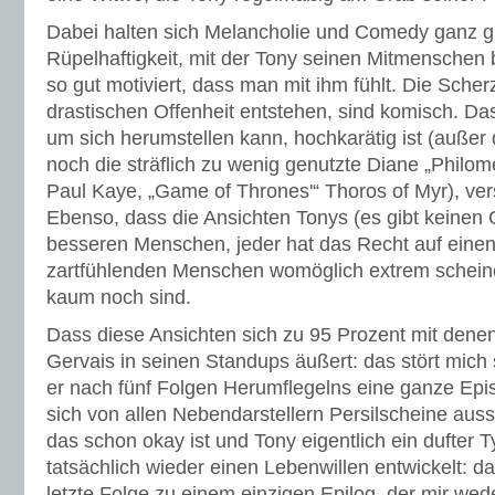
Dabei halten sich Melancholie und Comedy ganz g
Rüpelhaftigkeit, mit der Tony seinen Mitmenschen 
so gut motiviert, dass man mit ihm fühlt. Die Scher
drastischen Offenheit entstehen, sind komisch. Da
um sich herumstellen kann, hochkarätig ist (auße
noch die sträflich zu wenig genutzte Diane „Phil
Paul Kaye, „Game of Thrones'“ Thoros of Myr), vers
Ebenso, dass die Ansichten Tonys (es gibt keinen G
besseren Menschen, jeder hat das Recht auf einen
zartfühlenden Menschen womöglich extrem scheine
kaum noch sind.
Dass diese Ansichten sich zu 95 Prozent mit denen
Gervais in seinen Standups äußert: das stört mic
er nach fünf Folgen Herumflegelns eine ganze Epi
sich von allen Nebendarstellern Persilscheine auss
das schon okay ist und Tony eigentlich ein dufter
tatsächlich wieder einen Lebenwillen entwickelt: 
letzte Folge zu einem einzigen Epilog, der mir wede