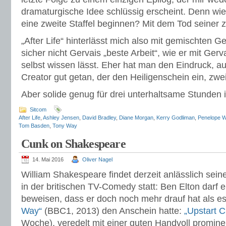
dramaturgische Idee schlüssig erscheint. Denn wi
eine zweite Staffel beginnen? Mit dem Tod seiner 
„After Life“ hinterlässt mich also mit gemischten Ge
sicher nicht Gervais „beste Arbeit“, wie er mit Ger
selbst wissen lässt. Eher hat man den Eindruck, au
Creator gut getan, der den Heiligenschein ein, zwe
Aber solide genug für drei unterhaltsame Stunden i
Sitcom
After Life
,
Ashley Jensen
,
David Bradley
,
Diane Morgan
,
Kerry Godliman
,
Penelope W
Tom Basden
,
Tony Way
Cunk on Shakespeare
14. Mai 2016
Oliver Nagel
William Shakespeare findet derzeit anlässlich sei
in der britischen TV-Comedy statt: Ben Elton darf 
beweisen, dass er doch noch mehr drauf hat als es
Way“
(BBC1, 2013) den Anschein hatte:
„Upstart 
Woche), veredelt mit einer guten Handvoll promin