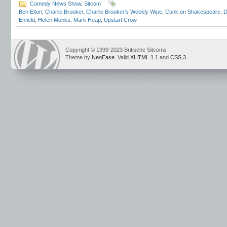
Comedy News Show
,
Sitcom
Ben Elton
,
Charlie Brooker
,
Charlie Brooker's Weekly Wipe
,
Cunk on Shakespeare
,
D
Enfield
,
Helen Monks
,
Mark Heap
,
Upstart Crow
Copyright © 1999-2023 Britische Sitcoms
Theme by
NeoEase
. Valid
XHTML 1.1
and
CSS 3
.