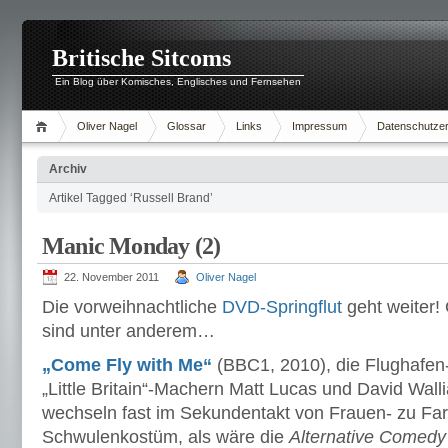
Britische Sitcoms
Ein Blog über Komisches, Englisches und Fernsehen
Oliver Nagel
Glossar
Links
Impressum
Datenschutzer
Archiv
Artikel Tagged ‘Russell Brand’
Manic Monday (2)
22. November 2011
Oliver Nagel
Die vorweihnachtliche
DVD-Springflut
geht weiter!
sind unter anderem…
„Come Fly with Me“
(BBC1, 2010), die Flughafe
„Little Britain“-Machern Matt Lucas und David Wall
wechseln fast im Sekundentakt von Frauen- zu Far
Schwulenkostüm, als wäre die
Alternative Comedy