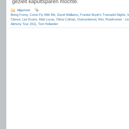
gezielt kaputtsparen möchte.
Allgemein
Being Funny
,
Come Fly With Me
,
David Walliams
,
Frankie Boyle's Tramadol Nights
,
I
Cleese
,
Lee Evans
,
Matt Lucas
,
Olivia Colman
,
Outnumbered
,
Rev
,
Roadrunner - Li
Alimony Tour 2011
,
Tom Hollander