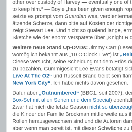
other over custody of Harvey — eventually one of 
to keep him.“ — Boyle „has been given enough rope
setzte es prompt vom
Guardian
was, verdienterma
ätzende Scherze, dann bitte auf Kosten der richti
zeigt Stewart Lee. Und nicht so quälend lange, er
Sketche wie der enorm verspätete über „Knight Rid
Weitere neue Stand Up-DVDs:
Jimmy Carr (Leser
womöglich bekannt aus „10 O’Clock Live“) ist
„Bei
Cleese versucht, seine Scheidung mit dem Erlös 
zu bezahlen, Gummigesicht Lee Evans betätigt sic
Live At The O2“
und Russell Brand treibt sein f
New York City“
. Ich habe nichts davon gesehen.
Dafür aber
„Outnumbered“
(BBC1, seit 2007), dere
Box-Set mit allen Serien und dem Special
) ebenfal
Zwar hat mich die letzte Season
nicht so überzeug
die Kinder der Familie Brockman mittlerweile aus i
Rollen herausgewachsen sind und die Autoren dam
aber wenn man bereit ist, mit dieser Schwäche zu l