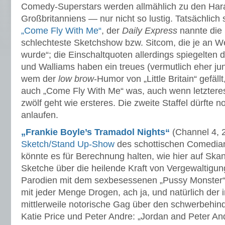
Comedy-Superstars werden allmählich zu den Har
Großbritanniens — nur nicht so lustig. Tatsächlich 
„Come Fly With Me“
, der
Daily Express
nannte die 
schlechteste Sketchshow bzw. Sitcom, die je an W
wurde“; die Einschaltquoten allerdings spiegelten d
und Walliams haben ein treues (vermutlich eher ju
wem der
low brow
-Humor von „Little Britain“ gefällt,
auch „Come Fly With Me“ was, auch wenn letzteres
zwölf geht wie ersteres. Die zweite Staffel dürfte 
anlaufen.
„Frankie Boyle’s Tramadol Nights“
(Channel 4, 2
Sketch/Stand Up-Show
des schottischen Comedian
könnte es für Berechnung halten, wie hier auf Ska
Sketche über die heilende Kraft von Vergewaltigu
Parodien mit dem sexbesessenen „Pussy Monster“,
mit jeder Menge Drogen, ach ja, und natürlich der
mittlerweile notorische Gag über den schwerbehin
Katie Price und Peter Andre: „Jordan and Peter Andr