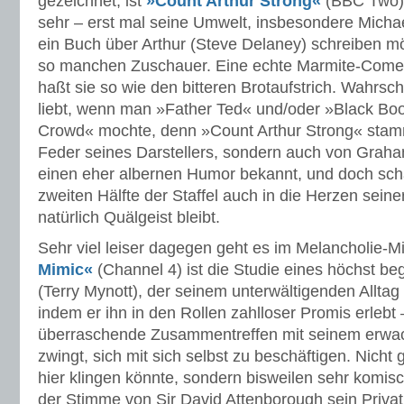
gezeichnet, ist
»Count Arthur Strong«
(BBC Two).
sehr – erst mal seine Umwelt, insbesondere Michae
ein Buch über Arthur (Steve Delaney) schreiben m
so manchen Zuschauer. Eine echte Marmite-Comedy
haßt sie so wie den bitteren Brotaufstrich. Wahrsch
liebt, wenn man »Father Ted« und/oder »Black Bo
Crowd« mochte, denn »Count Arthur Strong« stamm
Feder seines Darstellers, sondern auch von Graham
einen eher albernen Humor bekannt, und doch schaf
zweiten Hälfte der Staffel auch in die Herzen sein
natürlich Quälgeist bleibt.
Sehr viel leiser dagegen geht es im Melancholie-M
Mimic«
(Channel 4) ist die Studie eines höchst b
(Terry Mynott), der seinem unterwältigenden Alltag
indem er ihn in den Rollen zahlloser Promis erlebt 
überraschende Zusammentreffen mit seinem erw
zwingt, sich mit sich selbst zu beschäftigen. Nicht 
hier klingen könnte, sondern bisweilen sehr komis
der Stimme von Sir David Attenborough sein Privatl