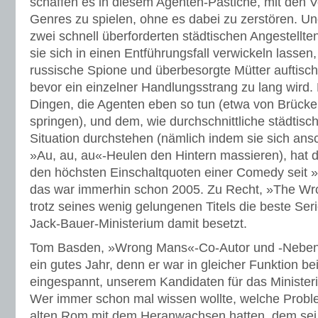
schaffen es in diesem Agenten-Pastiche, mit den 
Genres zu spielen, ohne es dabei zu zerstören. Un
zwei schnell überforderten städtischen Angestellte
sie sich in einen Entführungsfall verwickeln lassen
russische Spione und überbesorgte Mütter auftisch
bevor ein einzelner Handlungsstrang zu lang wird.
Dingen, die Agenten eben so tun (etwa von Brück
springen), und dem, wie durchschnittliche städtisc
Situation durchstehen (nämlich indem sie sich ans
»Au, au, au«-Heulen den Hintern massieren), hat
den höchsten Einschaltquoten einer Comedy seit »
das war immerhin schon 2005. Zu Recht, »The Wr
trotz seines wenig gelungenen Titels die beste Se
Jack-Bauer-Ministerium damit besetzt.
Tom Basden, »Wrong Mans«-Co-Autor und -Nebenda
ein gutes Jahr, denn er war in gleicher Funktion be
eingespannt, unserem Kandidaten für das Ministeri
Wer immer schon mal wissen wollte, welche Probl
alten Rom mit dem Heranwachsen hatten, dem sei 