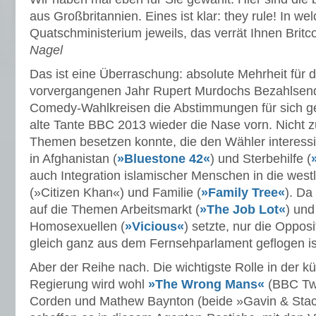
aus Großbritannien. Eines ist klar: they rule! In w
Quatschministerium jeweils, das verrät Ihnen Bri
Nagel
Das ist eine Überraschung: absolute Mehrheit für
vorvergangenen Jahr Rupert Murdochs Bezahlsende
Comedy-Wahlkreisen die Abstimmungen für sich ge
alte Tante BBC 2013 wieder die Nase vorn. Nicht zul
Themen besetzen konnte, die den Wähler interessi
in Afghanistan (
»Bluestone 42«
) und Sterbehilfe (
auch Integration islamischer Menschen in die westl
(»Citizen Khan«) und Familie (
»Family Tree«
). Da
auf die Themen Arbeitsmarkt (
»The Job Lot«
) und
Homosexuellen (
»Vicious«
) setzte, nur die Oppos
gleich ganz aus dem Fernsehparlament geflogen is
Aber der Reihe nach. Die wichtigste Rolle in der kü
Regierung wird wohl
»The Wrong Mans«
(BBC Tw
Corden und Mathew Baynton (beide »Gavin & Sta