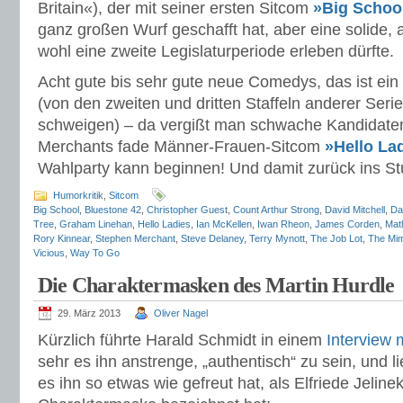
Britain«), der mit seiner ersten Sitcom
»Big Schoo
ganz großen Wurf geschafft hat, aber eine solide, 
wohl eine zweite Legislaturperiode erleben dürfte.
Acht gute bis sehr gute neue Comedys, das ist ein
(von den zweiten und dritten Staffeln anderer Seri
schweigen) – da vergißt man schwache Kandidate
Merchants fade Männer-Frauen-Sitcom
»Hello La
Wahlparty kann beginnen! Und damit zurück ins St
Humorkritik
,
Sitcom
Big School
,
Bluestone 42
,
Christopher Guest
,
Count Arthur Strong
,
David Mitchell
,
Da
Tree
,
Graham Linehan
,
Hello Ladies
,
Ian McKellen
,
Iwan Rheon
,
James Corden
,
Mat
Rory Kinnear
,
Stephen Merchant
,
Steve Delaney
,
Terry Mynott
,
The Job Lot
,
The Mim
Vicious
,
Way To Go
Die Charaktermasken des Martin Hurdle
29. März 2013
Oliver Nagel
Kürzlich führte Harald Schmidt in einem
Interview 
sehr es ihn anstrenge, „authentisch“ zu sein, und l
es ihn so etwas wie gefreut hat, als Elfriede Jelinek