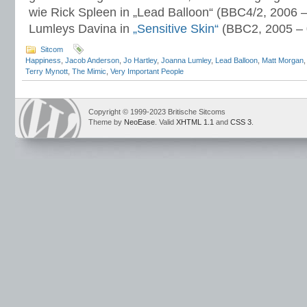
wie Rick Spleen in „Lead Balloon“ (BBC4/2, 2006
Lumleys Davina in
„Sensitive Skin“
(BBC2, 2005 – 
Sitcom
Happiness
,
Jacob Anderson
,
Jo Hartley
,
Joanna Lumley
,
Lead Balloon
,
Matt Morgan
Terry Mynott
,
The Mimic
,
Very Important People
Copyright © 1999-2023 Britische Sitcoms
Theme by
NeoEase
. Valid
XHTML 1.1
and
CSS 3
.