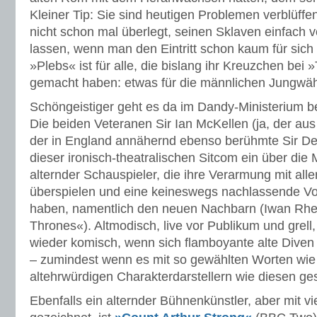
Kleiner Tip: Sie sind heutigen Problemen verblüffe
nicht schon mal überlegt, seinen Sklaven einfach 
lassen, wenn man den Eintritt schon kaum für sich
»Plebs« ist für alle, die bislang ihr Kreuzchen bei
gemacht haben: etwas für die männlichen Jungwäh
Schöngeistiger geht es da im Dandy-Ministerium b
Die beiden Veteranen Sir Ian McKellen (ja, der au
der in England annähernd ebenso berühmte Sir De
dieser ironisch-theatralischen Sitcom ein über di
alternder Schauspieler, die ihre Verarmung mit all
überspielen und eine keineswegs nachlassende Vo
haben, namentlich den neuen Nachbarn (Iwan Rhe
Thrones«). Altmodisch, live vor Publikum und grell,
wieder komisch, wenn sich flamboyante alte Diven 
– zumindest wenn es mit so gewählten Worten wie 
altehrwürdigen Charakterdarstellern wie diesen ges
Ebenfalls ein alternder Bühnenkünstler, aber mit vi