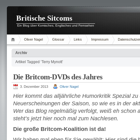
Britische Sitcoms
Ein Blog über Komisches, Englisches und Fernsehen
Oliver Nagel
Glossar
Links
Impressum
Datenschutzer
Archiv
Artikel Tagged ‘Terry Mynott’
Die Britcom-DVDs des Jahres
3. Dezember 2013
Oliver Nagel
Hier kommt das alljährliche Humorkritik Spezial z
Neuerscheinungen der Saison, so wie es in der ak
Wer das Blog regelmäßig verfolgt, weiß eh schon a
steht’s jetzt hier noch mal zum Nachlesen.
Die große Britcom-Koalition ist da!
Wir haben mal eben für Sie gewählt: Hier sind d