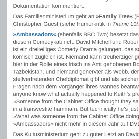
Dokumentation kommentiert.
Das Familienministerium geht an
»Family Tree«
(B
Christopher Guest (siehe Humorkritik in
Titanic
10/
»Ambassadors«
(ebenfalls BBC Two) besetzt das
diesem Comedykabinett. David Mitchell und Robe
ist ein dreiteiliges Comedy-Drama gelungen, das s
komisch zugleich ist. Niemand kann treuherziger gu
hier in der Rolle eines frisch ins Amt gehobenen Bo
Tazbekistan, und niemand genervter als Webb, der
stellvertretenden Chefdiplomat gibt und als solche
Fragen nach dem Vorgänger ihres Mannes beantw
anyone know what actually happened to Keith’s p
»Someone from the Cabinet Office thought they sa
in a transvestite hammam. But technically he’s jus
»What was someone from the Cabinet Office doing
»Ambassadors« nicht mehr in diesem Jahr auf DV
Das Kultusministerium geht zu guter Letzt an David