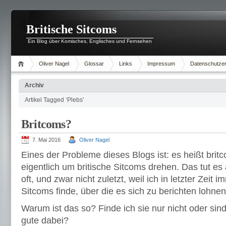
Britische Sitcoms
Ein Blog über Komisches, Englisches und Fernsehen
Oliver Nagel
Glossar
Links
Impressum
Datenschutzer
Archiv
Artikel Tagged ‘Plebs’
Britcoms?
7. Mai 2016
Oliver Nagel
Eines der Probleme dieses Blogs ist: es heißt britc
eigentlich um britische Sitcoms drehen. Das tut es 
oft, und zwar nicht zuletzt, weil ich in letzter Zeit 
Sitcoms finde, über die es sich zu berichten lohne
Warum ist das so? Finde ich sie nur nicht oder sin
gute dabei?