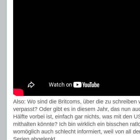
Also: Wo sind die Britcoms, über die zu schreiben
verpasst? Oder gibt es in diesem Jahr, das nun au
Hälfte vorbei ist, einfach gar nichts, was mit den 
mithalten könnte? Ich bin wirklich ein bisschen ra
womöglich auch schlecht informiert, weil von all 
Serien abgelenkt.