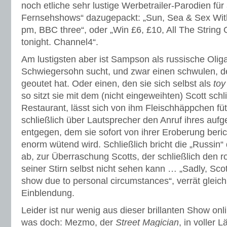
noch etliche sehr lustige Werbetrailer-Parodien fü
Fernsehshows“ dazugepackt: „Sun, Sea & Sex Wit
pm, BBC three“, oder „Win £6, £10, All The String
tonight. Channel4“.
Am lustigsten aber ist Sampson als russische Olig
Schwiegersohn sucht, und zwar einen schwulen, de
geoutet hat. Oder einen, den sie sich selbst als
toy
so sitzt sie mit dem (nicht eingeweihten) Scott schl
Restaurant, lässt sich von ihm Fleischhäppchen fü
schließlich über Lautsprecher den Anruf ihres au
entgegen, dem sie sofort von ihrer Eroberung beric
enorm wütend wird. Schließlich bricht die „Russin“
ab, zur Überraschung Scotts, der schließlich den r
seiner Stirn selbst nicht sehen kann … „Sadly, Scott
show due to personal circumstances“, verrät gleich
Einblendung.
Leider ist nur wenig aus dieser brillanten Show onl
was doch: Mezmo, der
Street Magician
, in voller 