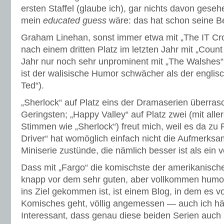
ersten Staffel (glaube ich), gar nichts davon gese
mein
educated guess
wäre: das hat schon seine B
Graham Linehan, sonst immer etwa mit „The IT Cro
nach einem dritten Platz im letzten Jahr mit „Count
Jahr nur noch sehr unprominent mit „The Walshes“
ist der walisische Humor schwächer als der englisc
Ted“).
„Sherlock“ auf Platz eins der Dramaserien überrasc
Geringsten; „Happy Valley“ auf Platz zwei (mit alle
Stimmen wie „Sherlock“) freut mich, weil es da zu 
Driver“ hat womöglich einfach nicht die Aufmerksa
Miniserie zustünde, die nämlich besser ist als ein vo
Dass mit „Fargo“ die komischste der amerikanisc
knapp vor dem sehr guten, aber vollkommen humorf
ins Ziel gekommen ist, ist einem Blog, in dem es 
Komisches geht, völlig angemessen — auch ich hä
Interessant, dass genau diese beiden Serien auc