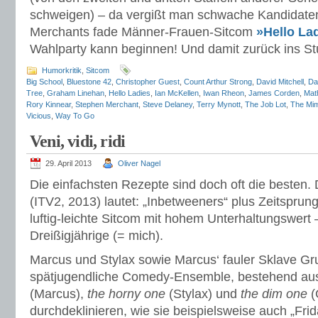
schweigen) – da vergißt man schwache Kandidate
Merchants fade Männer-Frauen-Sitcom
»Hello La
Wahlparty kann beginnen! Und damit zurück ins St
Humorkritik
,
Sitcom
Big School
,
Bluestone 42
,
Christopher Guest
,
Count Arthur Strong
,
David Mitchell
,
Da
Tree
,
Graham Linehan
,
Hello Ladies
,
Ian McKellen
,
Iwan Rheon
,
James Corden
,
Mat
Rory Kinnear
,
Stephen Merchant
,
Steve Delaney
,
Terry Mynott
,
The Job Lot
,
The Mim
Vicious
,
Way To Go
Veni, vidi, ridi
29. April 2013
Oliver Nagel
Die einfachsten Rezepte sind doch oft die besten.
(ITV2, 2013) lautet: „Inbetweeners“ plus Zeitsprung
luftig-leichte Sitcom mit hohem Unterhaltungswert
Dreißigjährige (= mich).
Marcus und Stylax sowie Marcus‘ fauler Sklave Gr
spätjugendliche Comedy-Ensemble, bestehend a
(Marcus),
the horny one
(Stylax) und
the dim one
(
durchdeklinieren, wie sie beispielsweise auch „Fri