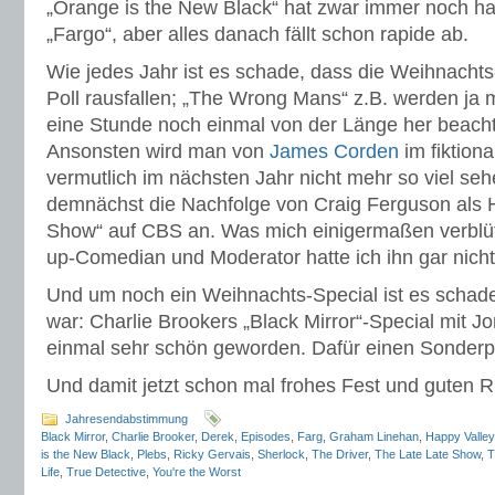
„Orange is the New Black“ hat zwar immer noch ha
„Fargo“, aber alles danach fällt schon rapide ab.
Wie jedes Jahr ist es schade, dass die Weihnacht
Poll rausfallen; „The Wrong Mans“ z.B. werden ja m
eine Stunde noch einmal von der Länge her beacht
Ansonsten wird man von
James Corden
im fiktio
vermutlich im nächsten Jahr nicht mehr so viel sehen
demnächst die Nachfolge von Craig Ferguson als H
Show“ auf CBS an. Was mich einigermaßen verblüff
up-Comedian und Moderator hatte ich ihn gar nicht
Und um noch ein Weihnachts-Special ist es schade,
war: Charlie Brookers „Black Mirror“-Special mit 
einmal sehr schön geworden. Dafür einen Sonderp
Und damit jetzt schon mal frohes Fest und guten R
Jahresendabstimmung
Black Mirror
,
Charlie Brooker
,
Derek
,
Episodes
,
Farg
,
Graham Linehan
,
Happy Valley
is the New Black
,
Plebs
,
Ricky Gervais
,
Sherlock
,
The Driver
,
The Late Late Show
,
T
Life
,
True Detective
,
You're the Worst