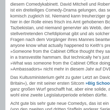
diesem Comedykabinett. David Mitchell und Robe
ist ein dreiteiliges Comedy-Drama gelungen, das s
komisch zugleich ist. Niemand kann treuherziger gu
hier in der Rolle eines frisch ins Amt gehobenen Bo
Tazbekistan, und niemand genervter als Webb, der
stellvertretenden Chefdiplomat gibt und als solche
Fragen nach dem Vorgänger ihres Mannes beantw
anyone know what actually happened to Keith’s p
»Someone from the Cabinet Office thought they sa
in a transvestite hammam. But technically he’s jus
»What was someone from the Cabinet Office doing
»Ambassadors« nicht mehr in diesem Jahr auf DV
Das Kultusministerium geht zu guter Letzt an David
Britain«), der mit seiner ersten Sitcom
»Big Schoo
ganz großen Wurf geschafft hat, aber eine solide, 
wohl eine zweite Legislaturperiode erleben dürfte.
Acht gute bis sehr gute neue Comedys, das ist ein
(von den zweiten und dritten Staffeln anderer Seri