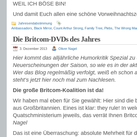
WEIL ICH BÖSE BIN!
Und damit Euch allen eine schöne Vorweihnachtsze
Jahresendabstimmung
Ambassadors
,
Black Mirror
,
Count Arthur Strong
,
Family Tree
,
Plebs
,
The Wrong Ma
Die Britcom-DVDs des Jahres
3. Dezember 2013
Oliver Nagel
Hier kommt das alljährliche Humorkritik Spezial z
Neuerscheinungen der Saison, so wie es in der ak
Wer das Blog regelmäßig verfolgt, weiß eh schon a
steht’s jetzt hier noch mal zum Nachlesen.
Die große Britcom-Koalition ist da!
Wir haben mal eben für Sie gewählt: Hier sind d
aus Großbritannien. Eines ist klar: they rule! In w
Quatschministerium jeweils, das verrät Ihnen Bri
Nagel
Das ist eine Überraschung: absolute Mehrheit für