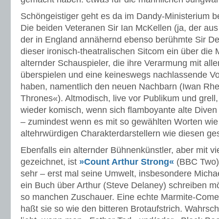
Schöngeistiger geht es da im Dandy-Ministerium b
Die beiden Veteranen Sir Ian McKellen (ja, der au
der in England annähernd ebenso berühmte Sir De
dieser ironisch-theatralischen Sitcom ein über di
alternder Schauspieler, die ihre Verarmung mit all
überspielen und eine keineswegs nachlassende Vo
haben, namentlich den neuen Nachbarn (Iwan Rhe
Thrones«). Altmodisch, live vor Publikum und grell,
wieder komisch, wenn sich flamboyante alte Diven 
– zumindest wenn es mit so gewählten Worten wie 
altehrwürdigen Charakterdarstellern wie diesen ges
Ebenfalls ein alternder Bühnenkünstler, aber mit vi
gezeichnet, ist
»Count Arthur Strong«
(BBC Two).
sehr – erst mal seine Umwelt, insbesondere Michae
ein Buch über Arthur (Steve Delaney) schreiben m
so manchen Zuschauer. Eine echte Marmite-Comedy
haßt sie so wie den bitteren Brotaufstrich. Wahrsch