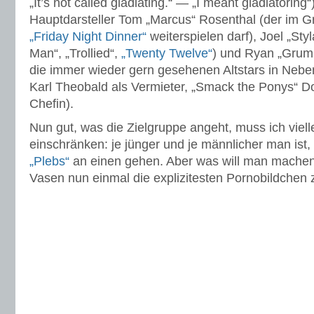
„It’s not called gladiating.“ — „I meant gladiatoring“
Hauptdarsteller Tom „Marcus“ Rosenthal (der im G
„Friday Night Dinner“
weiterspielen darf), Joel „Sty
Man“, „Trollied“,
„Twenty Twelve“
) und Ryan „Grum
die immer wieder gern gesehenen Altstars in Neben
Karl Theobald als Vermieter, „Smack the Ponys“ 
Chefin).
Nun gut, was die Zielgruppe angeht, muss ich viell
einschränken: je jünger und je männlicher man ist,
„Plebs“
an einen gehen. Aber was will man machen
Vasen nun einmal die explizitesten Pornobildchen 