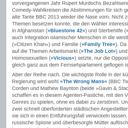
vorvergangenen Jahr Rupert Murdochs Bezahlsende
Comedy-Wahlkreisen die Abstimmungen für sich ge
alte Tante BBC 2013 wieder die Nase vorn. Nicht zul
Themen besetzen konnte, die den Wähler interessi
in Afghanistan (
»Bluestone 42«
) und Sterbehilfe (
auch Integration islamischer Menschen in die westl
(»Citizen Khan«) und Familie (
»Family Tree«
). Da
auf die Themen Arbeitsmarkt (
»The Job Lot«
) und
Homosexuellen (
»Vicious«
) setzte, nur die Oppos
gleich ganz aus dem Fernsehparlament geflogen is
Aber der Reihe nach. Die wichtigste Rolle in der kü
Regierung wird wohl
»The Wrong Mans«
(BBC Tw
Corden und Mathew Baynton (beide »Gavin & Sta
schaffen es in diesem Agenten-Pastiche, mit den 
Genres zu spielen, ohne es dabei zu zerstören. Un
zwei schnell überforderten städtischen Angestellte
sie sich in einen Entführungsfall verwickeln lassen
russische Spione und überbesorgte Mütter auftisch