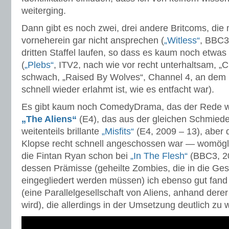
weiterging.
Dann gibt es noch zwei, drei andere Britcoms, die
vorneherein gar nicht ansprechen (
„Witless“
, BBC3)
dritten Staffel laufen, so dass es kaum noch etwas
(
„Plebs“
, ITV2, nach wie vor recht unterhaltsam, 
schwach, „Raised By Wolves“, Channel 4, an dem 
schnell wieder erlahmt ist, wie es entfacht war).
Es gibt kaum noch ComedyDrama, das der Rede we
„The Aliens“
(E4), das aus der gleichen Schmied
weitenteils brillante
„Misfits“
(E4, 2009 – 13), aber 
Klopse recht schnell angeschossen war — womöglic
die Fintan Ryan schon bei
„In The Flesh“
(BBC3, 20
dessen Prämisse (geheilte Zombies, die in die Ges
eingegliedert werden müssen) ich ebenso gut fand 
(eine Parallelgesellschaft von Aliens, anhand dere
wird), die allerdings in der Umsetzung deutlich zu