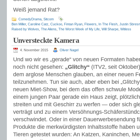
Weiß jemand Rat?
ComedyDrama
,
Sitcom
Ben Miller
,
Caroline Catz
,
Cuckoo
,
Fintan Ryan
,
Flowers
,
In The Flesh
,
Justin Sbresn
Raised by Wolves
,
The Aliens
,
The Worst Week of My Life
,
Will Sharpe
,
Witless
Unversteckte Kamera
4. November 2015
Oliver Nagel
Und wo wir es „gerade“ von neuen Formaten haben
noch nicht gesehen:
„Glitchy“
(ITV2, seit Oktober)
dem arglose Menschen glauben, an einer neuen 
teilzunehmen. Tun sie auch, aber eben bei „Glitchy
neuen Miet-Show, bei dem das offen schwule Mod
einem jungen Paar gerade ein Haus zeigt, plötzlich
streiten und mit Geschirr zu werfen — oder sich gl
verträgt und zu einem Versöhnungs-Schäferstündc
verschwindet. Oder in einer Dauerwerbesendung f
Produkte die merkwürdigsten Inhaltsstoffe haben u
Tieren getestet wurden: An Katzen, Kaninchen, M