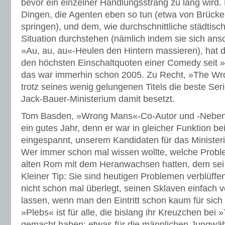
bevor ein einzelner Handlungsstrang zu lang wird.
Dingen, die Agenten eben so tun (etwa von Brück
springen), und dem, wie durchschnittliche städtisc
Situation durchstehen (nämlich indem sie sich ans
»Au, au, au«-Heulen den Hintern massieren), hat
den höchsten Einschaltquoten einer Comedy seit »
das war immerhin schon 2005. Zu Recht, »The Wr
trotz seines wenig gelungenen Titels die beste Se
Jack-Bauer-Ministerium damit besetzt.
Tom Basden, »Wrong Mans«-Co-Autor und -Nebenda
ein gutes Jahr, denn er war in gleicher Funktion be
eingespannt, unserem Kandidaten für das Ministeri
Wer immer schon mal wissen wollte, welche Probl
alten Rom mit dem Heranwachsen hatten, dem sei 
Kleiner Tip: Sie sind heutigen Problemen verblüffe
nicht schon mal überlegt, seinen Sklaven einfach 
lassen, wenn man den Eintritt schon kaum für sich
»Plebs« ist für alle, die bislang ihr Kreuzchen bei
gemacht haben: etwas für die männlichen Jungwäh