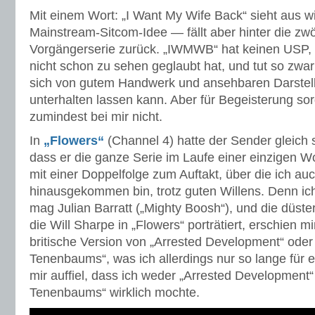
Mit einem Wort: „I Want My Wife Back“ sieht aus w
Mainstream-Sitcom-Idee — fällt aber hinter die zwö
Vorgängerserie zurück. „IWMWB“ hat keinen USP, 
nicht schon zu sehen geglaubt hat, und tut so zwar
sich von gutem Handwerk und ansehbaren Darstell
unterhalten lassen kann. Aber für Begeisterung sor
zumindest bei mir nicht.
In
„Flowers“
(Channel 4) hatte der Sender gleich 
dass er die ganze Serie im Laufe einer einzigen W
mit einer Doppelfolge zum Auftakt, über die ich auc
hinausgekommen bin, trotz guten Willens. Denn i
mag Julian Barratt („Mighty Boosh“), und die düste
die Will Sharpe in „Flowers“ porträtiert, erschien m
britische Version von „Arrested Development“ oder
Tenenbaums“, was ich allerdings nur so lange für ei
mir auffiel, dass ich weder „Arrested Development“
Tenenbaums“ wirklich mochte.