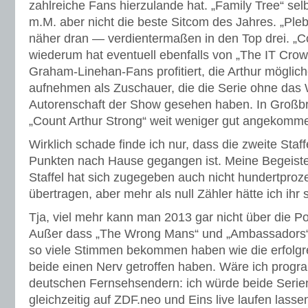
zahlreiche Fans hierzulande hat. „Family Tree“ selb
m.M. aber nicht die beste Sitcom des Jahres. „Pl
näher dran — verdientermaßen in den Top drei. „Co
wiederum hat eventuell ebenfalls von „The IT Crow
Graham-Linehan-Fans profitiert, die Arthur möglic
aufnehmen als Zuschauer, die die Serie ohne das
Autorenschaft der Show gesehen haben. In Großbrit
„Count Arthur Strong“ weit weniger gut angekomm
Wirklich schade finde ich nur, dass die zweite Staff
Punkten nach Hause gegangen ist. Meine Begeister
Staffel hat sich zugegeben auch nicht hundertproze
übertragen, aber mehr als null Zähler hätte ich ih
Tja, viel mehr kann man 2013 gar nicht über die P
Außer dass „The Wrong Mans“ und „Ambassadors“, d
so viele Stimmen bekommen haben wie die erfolgre
beide einen Nerv getroffen haben. Wäre ich progr
deutschen Fernsehsendern: ich würde beide Serie
gleichzeitig auf ZDF.neo und Eins live laufen la