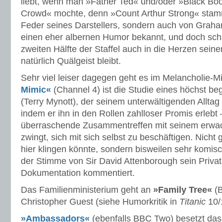
liebt, wenn man »Father Ted« und/oder »Black Bo
Crowd« mochte, denn »Count Arthur Strong« stamm
Feder seines Darstellers, sondern auch von Graham
einen eher albernen Humor bekannt, und doch schaf
zweiten Hälfte der Staffel auch in die Herzen sein
natürlich Quälgeist bleibt.
Sehr viel leiser dagegen geht es im Melancholie-M
Mimic«
(Channel 4) ist die Studie eines höchst b
(Terry Mynott), der seinem unterwältigenden Alltag
indem er ihn in den Rollen zahlloser Promis erlebt 
überraschende Zusammentreffen mit seinem erw
zwingt, sich mit sich selbst zu beschäftigen. Nicht 
hier klingen könnte, sondern bisweilen sehr komis
der Stimme von Sir David Attenborough sein Privatl
Dokumentation kommentiert.
Das Familienministerium geht an
»Family Tree«
(B
Christopher Guest (siehe Humorkritik in
Titanic
10/
»Ambassadors«
(ebenfalls BBC Two) besetzt das