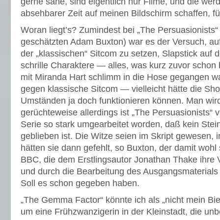
gerne sähe, sind eigentlich nur Filme, und die werd
absehbarer Zeit auf meinen Bildschirm schaffen, fü
Woran liegt’s? Zumindest bei „The Persuasionists“
geschätzten Adam Buxton) war es der Versuch, au
der „klassischen“ Sitcom zu setzen, Slapstick auf 
schrille Charaktere — alles, was kurz zuvor schon
mit Miranda Hart schlimm in die Hose gegangen war
gegen klassische Sitcom — vielleicht hätte die Sh
Umständen ja doch funktionieren können. Man wird
gerüchteweise allerdings ist „The Persuasionists“ vo
Serie so stark umgearbeitet worden, daß kein Ste
geblieben ist. Die Witze seien im Skript gewesen, 
hätten sie dann gefehlt, so Buxton, der damit wohl s
BBC, die dem Erstlingsautor Jonathan Thake ihre V
und durch die Bearbeitung des Ausgangsmaterials al
Soll es schon gegeben haben.
„The Gemma Factor“ könnte ich als „nicht mein Bie
um eine Frühzwanzigerin in der Kleinstadt, die un