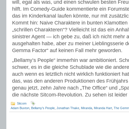
will, egal als was, und einen schwulen besten Freun
hilft. Im Comedy-Guide kommentierte ein Forumste
das im Kinderkanal laufen könnte, nur mit zusätzl
Kommt hin: Naive Charaktere in bunten Klamotten 
„schrillen Charakteren“? Vielleicht ist das ein Anha
sinistrer Agent — ich gebe zu, daß ich nicht mehr 
ausgehalten habe, aber zu meiner Lieblingsserie 
Gemma Factor“ auf keinen Fall mehr geworden.
„Bellamy’s People“ immerhin war ambitioniert. Scho
schwer, es in die gleiche Schublade wie die ande
auch wenn es letztlich nicht wirklich funktioniert h
das, was den anderen Produktionen des Frühjahrs f
genau jetzt, zehn Jahre nach „The Office“ und „Spa
die nächste Sitcom-Revolution. Zu sehen ist leider
Sitcom
Adam Buxton
,
Bellamy's People
,
Jonathan Thake
,
Miranda
,
Miranda Hart
,
The Gemm