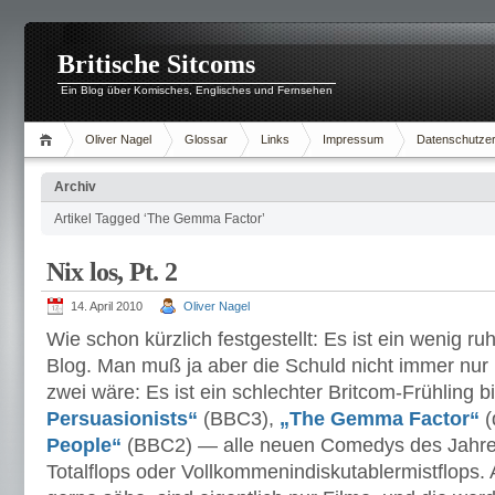
Britische Sitcoms
Ein Blog über Komisches, Englisches und Fernsehen
Oliver Nagel
Glossar
Links
Impressum
Datenschutzer
Archiv
Artikel Tagged ‘The Gemma Factor’
Nix los, Pt. 2
14. April 2010
Oliver Nagel
Wie schon kürzlich festgestellt: Es ist ein wenig r
Blog. Man muß ja aber die Schuld nicht immer nur
zwei wäre: Es ist ein schlechter Britcom-Frühling b
Persuasionists“
(BBC3),
„The Gemma Factor“
(
People“
(BBC2) — alle neuen Comedys des Jahres
Totalflops oder Vollkommenindiskutablermistflops. 