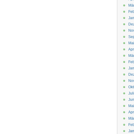
Mä
Feb
Jan
De
No
Se
Ma
Apr
Mä
Feb
Jan
De
No
Okt
Jul
Jun
Ma
Apr
Mä
Feb
Jan