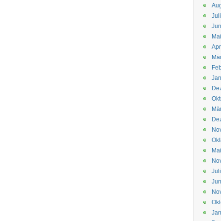
Aug
Jul
Jun
Ma
Apr
Mä
Feb
Jan
De
Okt
Mä
De
No
Okt
Ma
No
Jul
Jun
No
Okt
Jan