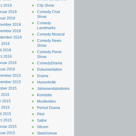
rz 2019
Clip Show
ruar 2019
Comedy Chat
Show
uar 2019
Comedy
zember 2018
Landmarks
vember 2018
Comedy Musical
ptember 2016
Comedy News
i 2016
Show
il 2016
Comedy Panel
rz 2016
Show
ruar 2016
ComedyDrama
uar 2016
Dokumentation
zember 2015
Drama
vember 2015
Humorkritik
ober 2015
Jahresendabstimmung
i 2015
Komödie
i 2015
Musikvideo
i 2015
Period Drama
il 2015
Pilot
rz 2015
Satire
ruar 2015
Sitcom
uar 2015
Sketchshow