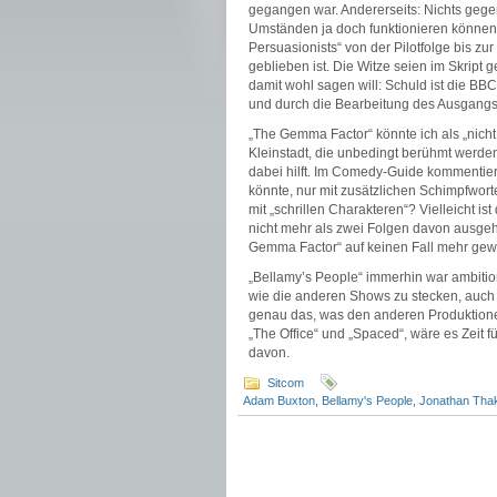
gegangen war. Andererseits: Nichts gegen
Umständen ja doch funktionieren können. 
Persuasionists“ von der Pilotfolge bis z
geblieben ist. Die Witze seien im Skript 
damit wohl sagen will: Schuld ist die BBC
und durch die Bearbeitung des Ausgangsm
„The Gemma Factor“ könnte ich als „nicht
Kleinstadt, die unbedingt berühmt werden
dabei hilft. Im Comedy-Guide kommentier
könnte, nur mit zusätzlichen Schimpfwor
mit „schrillen Charakteren“? Vielleicht is
nicht mehr als zwei Folgen davon ausgeh
Gemma Factor“ auf keinen Fall mehr gew
„Bellamy’s People“ immerhin war ambition
wie die anderen Shows zu stecken, auch we
genau das, was den anderen Produktionen 
„The Office“ und „Spaced“, wäre es Zeit f
davon.
Sitcom
Adam Buxton
,
Bellamy's People
,
Jonathan Tha