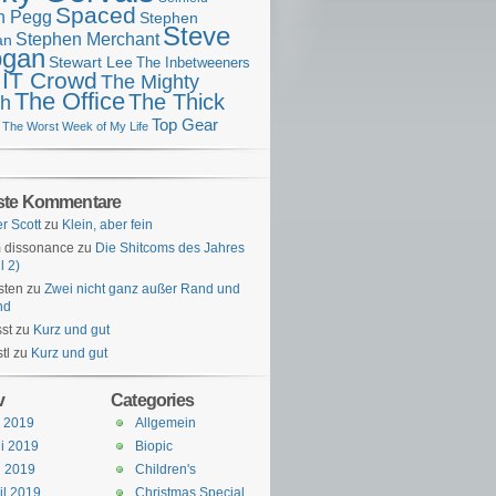
Spaced
n Pegg
Stephen
Steve
Stephen Merchant
an
gan
Stewart Lee
The Inbetweeners
 IT Crowd
The Mighty
The Office
The Thick
h
Top Gear
The Worst Week of My Life
ste Kommentare
er Scott
zu
Klein, aber fein
 dissonance
zu
Die Shitcoms des Jahres
l 2)
sten
zu
Zwei nicht ganz außer Rand und
nd
st
zu
Kurz und gut
tl
zu
Kurz und gut
v
Categories
i 2019
Allgemein
i 2019
Biopic
i 2019
Children's
il 2019
Christmas Special