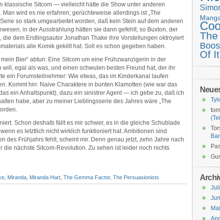
 klassische Sitcom — vielleicht hätte die Show unter anderen
Simo
Man wird es nie erfahren; gerüchteweise allerdings ist „The
Mang
ur Serie so stark umgearbeitet worden, daß kein Stein auf dem anderen
Coo
gewesen, in der Ausstrahlung hätten sie dann gefehlt, so Buxton, der
The
, die dem Erstlingsautor Jonathan Thake ihre Vorstellungen oktroyiert
Boos
aterials alle Komik gekillt hat. Soll es schon gegeben haben.
Of It
 mein Bier“ abtun: Eine Sitcom um eine Frühzwanzigerin in der
 will, egal als was, und einen schwulen besten Freund hat, der ihr
te ein Forumsteilnehmer: Wie etwas, das im Kinderkanal laufen
ten. Kommt hin: Naive Charaktere in bunten Klamotten (wie war das
Neue
t das ein Anhaltspunkt), dazu ein sinistrer Agent — ich gebe zu, daß ich
Tyl
alten habe, aber zu meiner Lieblingsserie des Jahres wäre „The
orden.
tom
(Tei
iert. Schon deshalb fällt es mir schwer, es in die gleiche Schublade
Tor
nn es letztlich nicht wirklich funktioniert hat. Ambitionen sind
Ba
des Frühjahrs fehlt, scheint mir. Denn genau jetzt, zehn Jahre nach
Pas
ür die nächste Sitcom-Revolution. Zu sehen ist leider noch nichts
Gus
Archi
ke
,
Miranda
,
Miranda Hart
,
The Gemma Factor
,
The Persuasionists
Jul
Jun
Ma
Apr