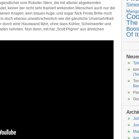
ugendlicher vom Roboter-Stern, die mit allerlei abgetrennten
Simo
t, keiner der nicht sehr trainiert wirkenden Menschen auch nur die
Mang
senen Kragen, kein blaues Auge, und sogar Nick Frosts Brille noch
Coo
dann doch ebenso unwahrscheinlich wie die gänzliche Unversehrtheit
The
ter durch eine Hauswand fährt, ohne dass Kühler, Scheinwerfer und
Boos
den nehmen. Nun denn, mit hat „Scott Pilgrim“ aus ähnlichen
Of It
Neue
Tyl
tom
(Tei
Tor
Ba
Pas
Gus
Archi
Jul
Jun
Ma
Apr