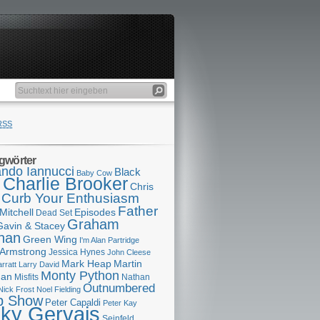
RSS
gwörter
ndo Iannucci
Black
Baby Cow
Charlie Brooker
s
Chris
Curb Your Enthusiasm
Father
Mitchell
Episodes
Dead Set
Graham
Gavin & Stacey
han
Green Wing
I'm Alan Partridge
 Armstrong
Jessica Hynes
John Cleese
Mark Heap
Martin
arratt
Larry David
Monty Python
man
Misfits
Nathan
Outnumbered
Nick Frost
Noel Fielding
p Show
Peter Capaldi
Peter Kay
cky Gervais
Seinfeld