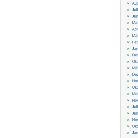
Aug
Jul
Jun
Ma
Apr
Mä
Feb
Jan
De
Okt
Mä
De
No
Okt
Ma
No
Jul
Jun
No
Okt
Jan