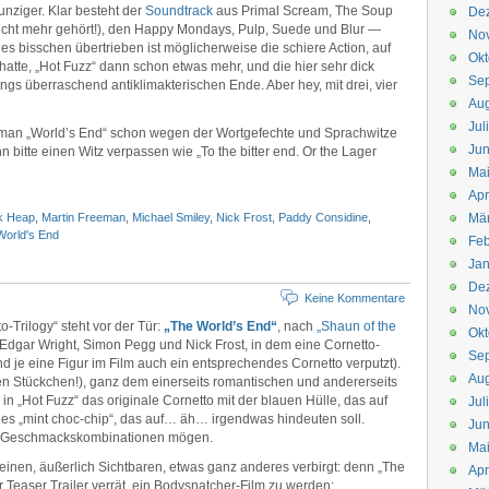
unziger. Klar besteht der
Soundtrack
aus Primal Scream, The Soup
De
nicht mehr gehört!), den Happy Mondays, Pulp, Suede und Blur —
No
ines bisschen übertrieben ist möglicherweise die schiere Action, auf
Okt
hatte, „Hot Fuzz“ dann schon etwas mehr, und die hier sehr dick
Se
ings überraschend antiklimakterischen Ende. Aber hey, mit drei, vier
Aug
Jul
man „World’s End“ schon wegen der Wortgefechte und Sprachwitze
Jun
n bitte einen Witz verpassen wie „To the bitter end. Or the Lager
Ma
Apr
k Heap
,
Martin Freeman
,
Michael Smiley
,
Nick Frost
,
Paddy Considine
,
Mä
World's End
Feb
Jan
De
Keine Kommentare
No
o-Trilogy“ steht vor der Tür:
„The World’s End“
, nach
„Shaun of the
Okt
 Edgar Wright, Simon Pegg und Nick Frost, in dem eine Cornetto-
Se
d je eine Figur im Film auch ein entsprechendes Cornetto verputzt).
Aug
en Stückchen!), ganz dem einerseits romantischen und andererseits
n „Hot Fuzz“ das originale Cornetto mit der blauen Hülle, das auf
Jul
t es „mint choc-chip“, das auf… äh… irgendwas hindeuten soll.
Jun
rre Geschmackskombinationen mögen.
Ma
 einen, äußerlich Sichtbaren, etwas ganz anderes verbirgt: denn „The
Apr
r Teaser Trailer verrät, ein Bodysnatcher-Film zu werden: