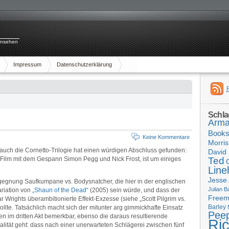
rnsehen
Impressum
Datenschutzerklärung
Schla
Arma
Book
Keine Kommentare
Morris
, auch die Cornetto-Trilogie hat einen würdigen Abschluss gefunden:
David 
er Film mit dem Gespann Simon Pegg und Nick Frost, ist um einiges
Ted
Line
Jesse
egegnung Saufkumpane vs. Bodysnatcher, die hier in der englischen
Julian B
ariation von
„Shaun of the Dead“
(2005) sein würde, und dass der
Free
Wrights überambitionierte Effekt-Exzesse (siehe „Scott Pilgrim vs.
Barley
llte. Tatsächlich macht sich der mitunter arg gimmickhafte Einsatz
Pee
gen im dritten Akt bemerkbar, ebenso die daraus resultierende
Ri
alität geht: dass nach einer unerwarteten Schlägerei zwischen fünf