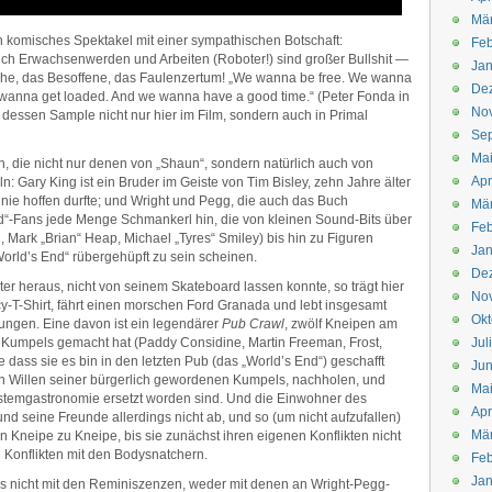
Mä
ein komisches Spektakel mit einer sympathischen Botschaft:
Feb
lich Erwachsenwerden und Arbeiten (Roboter!) sind großer Bullshit —
Jan
he, das Besoffene, das Faulenzertum! „We wanna be free. We wanna
De
wanna get loaded. And we wanna have a good time.“ (Peter Fonda in
No
dessen Sample nicht nur hier im Film, sondern auch in Primal
Se
Ma
in, die nicht nur denen von „Shaun“, sondern natürlich auch von
Apr
: Gary King ist ein Bruder im Geiste von Tim Bisley, zehn Jahre älter
 nie hoffen durfte; und Wright und Pegg, die auch das Buch
Mä
d“-Fans jede Menge Schmankerl hin, die von kleinen Sound-Bits über
Feb
Mark „Brian“ Heap, Michael „Tyres“ Smiley) bis hin zu Figuren
Jan
World’s End“ rübergehüpft zu sein scheinen.
De
er heraus, nicht von seinem Skateboard lassen konnte, so trägt hier
No
cy-T-Shirt, fährt einen morschen Ford Granada und lebt insgesamt
Okt
ungen. Eine davon ist ein legendärer
Pub Crawl
, zwölf Kneipen am
er Kumpels gemacht hat (Paddy Considine, Martin Freeman, Frost,
Jul
dass sie es bin in den letzten Pub (das „World’s End“) geschafft
Jun
en Willen seiner bürgerlich gewordenen Kumpels, nachholen, und
Ma
ystemgastronomie ersetzt worden sind. Und die Einwohner des
Apr
und seine Freunde allerdings nicht ab, und so (um nicht aufzufallen)
Mä
von Kneipe zu Kneipe, bis sie zunächst ihren eigenen Konflikten nicht
Konflikten mit den Bodysnatchern.
Feb
Jan
es nicht mit den Reminiszenzen, weder mit denen an Wright-Pegg-