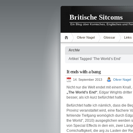
Britische Sitcoms
Ein Blog über Komisches, Englisches und Fe
Oliver Nagel
Glossar
Links
Archiv
Artikel Tagged ‘The World’s End’
It ends with a bang
14. September 2013
Oliver Nagel
Nicht nur die Welt endet mit einem Knall
„The World’s End“
, Edgar Wrights dritt
besser, als ich kurz befürchtet hatte.
Befürchtet hatte ich nämlich, dass die B
Provinz veranstaltet wird, eine flachere V
fehlende Tiefgang womöglich durch Edgar 
the World“, 2010) ausgeglichen werden so
von Special Effects in den ein, zwei Län
Comichaftigkeit, die arg zu Lasten der Re