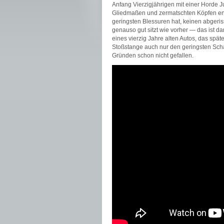
Anfang Vierzigjährigen mit einer Horde J
Gliedmaßen und zermatschten Köpfen ende
geringsten Blessuren hat, keinen abgeris
genauso gut sitzt wie vorher — das ist 
eines vierzig Jahre alten Autos, das spä
Stoßstange auch nur den geringsten Scha
Gründen schon nicht gefallen.