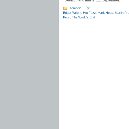
Deutschlandstart ist 12. September.
Komödie
Edgar Wright
,
Hot Fuzz
,
Mark Heap
,
Martin F
Pegg
,
The World's End