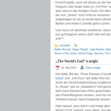
Frost-Projekte, noch mit denen an die Ne
Dragons (wie lange habe ich „I’m Free“ 
aber alles in der richtigen Dosis. Ein kle
die sich „Shaun“ noch nicht so verlassen 
aufgetragen ist, bis zu einem dann allerd
Bieren und einem Cornetto geht’s schon.
Und muss ich abermals erwähnen, dass 
nur auf Englisch sehen darf? Wer will den
end“?
Komödie
Eddie Marsan
,
Edgar Wright
,
Julia Deakin
,
Mar
Shaun of the Dead
,
Simon Pegg
,
Spaced
,
The 
„The World’s End“ is neigh!
10. Mai 2013
Oliver Nagel
Der dritte Teil der „Three Flavours Cornett
Dead“
und „Hot Fuzz“ der dritte Film von
Sorte die Geschmacksrichtung vorgibt (un
In „Shaun“ war es „Strawberry“ (mit ganz
dem Gore-Element des Films geschuldet, i
das Polizeifilmgenre verwies, und nun is
Vielleicht darauf, dass Engländer biza
Oder darauf, dass sich in und hinter dem
World’s End“ scheint, nach allem, was de