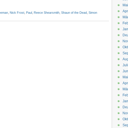
Mai
Apr
reeman
,
Nick Frost
,
Paul
,
Reece Shearsmith
,
Shaun of the Dead
,
Simon
Mär
Feb
Jan
De
No
Okt
Se
Aug
Jul
Jun
Ma
Apr
Mä
Feb
Jan
De
No
Okt
Se