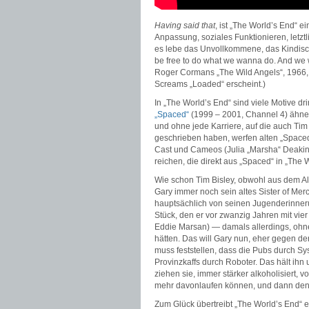
Having said that
, ist „The World’s End“ 
Anpassung, soziales Funktionieren, letzt
es lebe das Unvollkommene, das Kindisc
be free to do what we wanna do. And we 
Roger Cormans „The Wild Angels“, 1966, 
Screams „Loaded“ erscheint.)
In „The World’s End“ sind viele Motive dr
„Spaced“
(1999 – 2001, Channel 4) ähneln
und ohne jede Karriere, auf die auch Tim
geschrieben haben, werfen alten „Space
Cast und Cameos (Julia „Marsha“ Deakin, 
reichen, die direkt aus „Spaced“ in „The 
Wie schon Tim Bisley, obwohl aus dem Alt
Gary immer noch sein altes Sister of Mer
hauptsächlich von seinen Jugenderinner
Stück, den er vor zwanzig Jahren mit vi
Eddie Marsan) — damals allerdings, ohne 
hätten. Das will Gary nun, eher gegen d
muss feststellen, dass die Pubs durch S
Provinzkaffs durch Roboter. Das hält ihn 
ziehen sie, immer stärker alkoholisiert, 
mehr davonlaufen können, und dann den 
Zum Glück übertreibt „The World’s End“ 