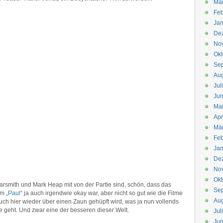
Mä
Feb
Jan
De
No
Okt
Se
Aug
Jul
Jun
Ma
Apr
Mä
Feb
Jan
De
No
Okt
smith und Mark Heap mit von der Partie sind, schön, dass das
Se
dem
„Paul“
ja auch irgendwie okay war, aber nicht so gut wie die Filme
Aug
auch hier wieder über einen Zaun gehüpft wird, was ja nun vollends
he geht. Und zwar eine der besseren dieser Welt.
Jul
Jun