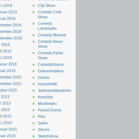
rz 2019
Clip Show
ruar 2019
Comedy Chat
Show
uar 2019
Comedy
zember 2018
Landmarks
vember 2018
Comedy Musical
ptember 2016
Comedy News
i 2016
Show
il 2016
Comedy Panel
rz 2016
Show
ruar 2016
ComedyDrama
uar 2016
Dokumentation
zember 2015
Drama
vember 2015
Humorkritik
ober 2015
Jahresendabstimmung
i 2015
Komödie
i 2015
Musikvideo
i 2015
Period Drama
il 2015
Pilot
rz 2015
Satire
ruar 2015
Sitcom
uar 2015
Sketchshow