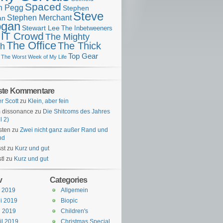
Spaced
n Pegg
Stephen
Steve
Stephen Merchant
an
gan
Stewart Lee
The Inbetweeners
 IT Crowd
The Mighty
The Office
The Thick
h
Top Gear
The Worst Week of My Life
ste Kommentare
er Scott
zu
Klein, aber fein
 dissonance
zu
Die Shitcoms des Jahres
l 2)
sten
zu
Zwei nicht ganz außer Rand und
nd
st
zu
Kurz und gut
tl
zu
Kurz und gut
v
Categories
i 2019
Allgemein
i 2019
Biopic
i 2019
Children's
il 2019
Christmas Special