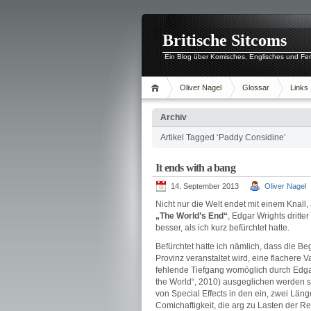
Britische Sitcoms
Ein Blog über Komisches, Englisches und Fe
Oliver Nagel
Glossar
Links
Archiv
Artikel Tagged ‘Paddy Considine’
It ends with a bang
14. September 2013
Oliver Nagel
Nicht nur die Welt endet mit einem Knall
„The World’s End“
, Edgar Wrights dritt
besser, als ich kurz befürchtet hatte.
Befürchtet hatte ich nämlich, dass die B
Provinz veranstaltet wird, eine flachere V
fehlende Tiefgang womöglich durch Edgar 
the World“, 2010) ausgeglichen werden so
von Special Effects in den ein, zwei Län
Comichaftigkeit, die arg zu Lasten der Re