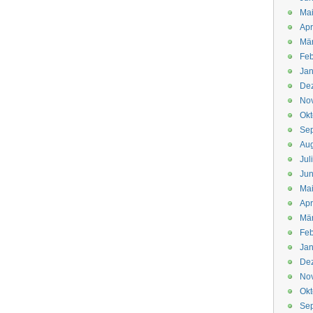
Mai
Apr
Mär
Feb
Jan
De
No
Okt
Se
Aug
Jul
Jun
Ma
Apr
Mä
Feb
Jan
De
No
Okt
Se