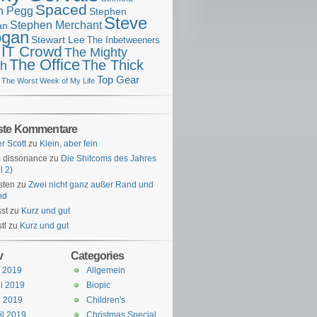
Spaced
n Pegg
Stephen
Steve
Stephen Merchant
an
gan
Stewart Lee
The Inbetweeners
 IT Crowd
The Mighty
The Office
The Thick
h
Top Gear
The Worst Week of My Life
ste Kommentare
er Scott
zu
Klein, aber fein
 dissonance
zu
Die Shitcoms des Jahres
l 2)
sten
zu
Zwei nicht ganz außer Rand und
nd
st
zu
Kurz und gut
tl
zu
Kurz und gut
v
Categories
i 2019
Allgemein
i 2019
Biopic
i 2019
Children's
il 2019
Christmas Special