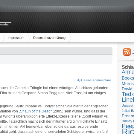
rnsehen
Impressum
Datenschutzerklärung
Schla
Arma
Book
Keine Kommentare
Morris
, auch die Cornetto-Trilogie hat einen würdigen Abschluss gefunden:
David 
er Film mit dem Gespann Simon Pegg und Nick Frost, ist um einiges
Ted
Line
Jesse
egegnung Saufkumpane vs. Bodysnatcher, die hier in der englischen
Julian B
ariation von
„Shaun of the Dead“
(2005) sein würde, und dass der
Free
Wrights überambitionierte Effekt-Exzesse (siehe „Scott Pilgrim vs.
Barley
llte. Tatsächlich macht sich der mitunter arg gimmickhafte Einsatz
Pee
gen im dritten Akt bemerkbar, ebenso die daraus resultierende
Ri
alität geht: dass nach einer unerwarteten Schlägerei zwischen fünf