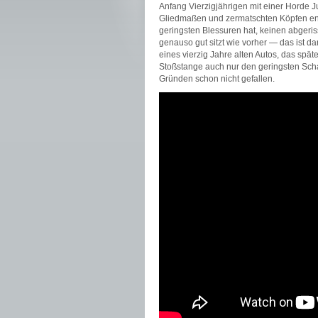
Anfang Vierzigjährigen mit einer Horde J
Gliedmaßen und zermatschten Köpfen ende
geringsten Blessuren hat, keinen abgeris
genauso gut sitzt wie vorher — das ist 
eines vierzig Jahre alten Autos, das spä
Stoßstange auch nur den geringsten Scha
Gründen schon nicht gefallen.