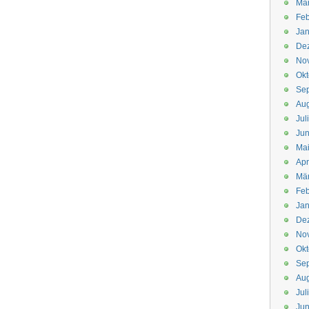
Mä
Feb
Jan
De
No
Okt
Se
Aug
Jul
Jun
Ma
Apr
Mä
Feb
Jan
De
No
Okt
Se
Aug
Jul
Jun