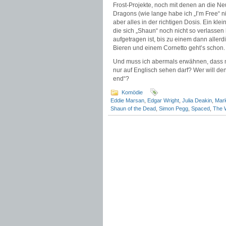
Frost-Projekte, noch mit denen an die Ne
Dragons (wie lange habe ich „I’m Free“ 
aber alles in der richtigen Dosis. Ein kle
die sich „Shaun“ noch nicht so verlassen 
aufgetragen ist, bis zu einem dann allerd
Bieren und einem Cornetto geht’s schon.
Und muss ich abermals erwähnen, dass 
nur auf Englisch sehen darf? Wer will den
end“?
Komödie
Eddie Marsan
,
Edgar Wright
,
Julia Deakin
,
Mar
Shaun of the Dead
,
Simon Pegg
,
Spaced
,
The 