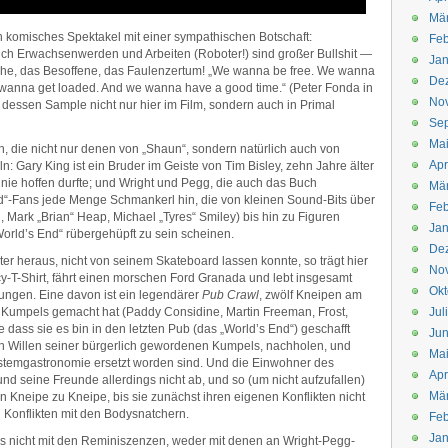
Mä
ein komisches Spektakel mit einer sympathischen Botschaft:
Feb
lich Erwachsenwerden und Arbeiten (Roboter!) sind großer Bullshit —
Jan
he, das Besoffene, das Faulenzertum! „We wanna be free. We wanna
De
wanna get loaded. And we wanna have a good time.“ (Peter Fonda in
No
dessen Sample nicht nur hier im Film, sondern auch in Primal
Se
Ma
in, die nicht nur denen von „Shaun“, sondern natürlich auch von
Apr
: Gary King ist ein Bruder im Geiste von Tim Bisley, zehn Jahre älter
 nie hoffen durfte; und Wright und Pegg, die auch das Buch
Mä
d“-Fans jede Menge Schmankerl hin, die von kleinen Sound-Bits über
Feb
Mark „Brian“ Heap, Michael „Tyres“ Smiley) bis hin zu Figuren
Jan
World’s End“ rübergehüpft zu sein scheinen.
De
er heraus, nicht von seinem Skateboard lassen konnte, so trägt hier
No
cy-T-Shirt, fährt einen morschen Ford Granada und lebt insgesamt
Okt
ungen. Eine davon ist ein legendärer
Pub Crawl
, zwölf Kneipen am
er Kumpels gemacht hat (Paddy Considine, Martin Freeman, Frost,
Jul
dass sie es bin in den letzten Pub (das „World’s End“) geschafft
Jun
en Willen seiner bürgerlich gewordenen Kumpels, nachholen, und
Ma
ystemgastronomie ersetzt worden sind. Und die Einwohner des
Apr
und seine Freunde allerdings nicht ab, und so (um nicht aufzufallen)
Mä
von Kneipe zu Kneipe, bis sie zunächst ihren eigenen Konflikten nicht
Konflikten mit den Bodysnatchern.
Feb
Jan
es nicht mit den Reminiszenzen, weder mit denen an Wright-Pegg-