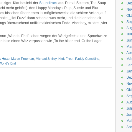
unziger. Klar besteht der
Soundtrack
aus Primal Scream, The Soup
De
nicht mehr gehört!), den Happy Mondays, Pulp, Suede und Blur —
No
ines bisschen übertrieben ist möglicherweise die schiere Action, auf
Okt
hatte, „Hot Fuzz“ dann schon etwas mehr, und die hier sehr dick
Se
ings überraschend antiklimakterischen Ende. Aber hey, mit drei, vier
Aug
Jul
man „World’s End“ schon wegen der Wortgefechte und Sprachwitze
Jun
n bitte einen Witz verpassen wie „To the bitter end. Or the Lager
Ma
Apr
k Heap
,
Martin Freeman
,
Michael Smiley
,
Nick Frost
,
Paddy Considine
,
Mä
World's End
Feb
Jan
De
No
Okt
Se
Aug
Jul
Jun
Ma
Apr