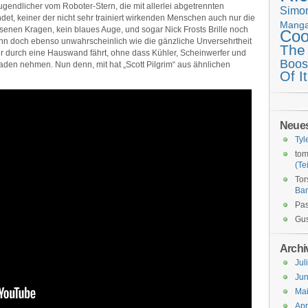
ugendlicher vom Roboter-Stern, die mit allerlei abgetrennten
Simo
t, keiner der nicht sehr trainiert wirkenden Menschen auch nur die
Mang
senen Kragen, kein blaues Auge, und sogar Nick Frosts Brille noch
Coo
dann doch ebenso unwahrscheinlich wie die gänzliche Unversehrtheit
The
ter durch eine Hauswand fährt, ohne dass Kühler, Scheinwerfer und
Boos
den nehmen. Nun denn, mit hat „Scott Pilgrim“ aus ähnlichen
Of It
Neue
Tyl
tom
(Tei
Tor
Ba
Pas
Gus
Archi
Jul
Jun
Ma
Apr