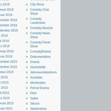
rz 2019
Clip Show
ruar 2019
Comedy Chat
Show
uar 2019
Comedy
zember 2018
Landmarks
vember 2018
Comedy Musical
ptember 2016
Comedy News
i 2016
Show
il 2016
Comedy Panel
rz 2016
Show
ruar 2016
ComedyDrama
uar 2016
Dokumentation
zember 2015
Drama
vember 2015
Humorkritik
ober 2015
Jahresendabstimmung
i 2015
Komödie
i 2015
Musikvideo
i 2015
Period Drama
il 2015
Pilot
rz 2015
Satire
ruar 2015
Sitcom
uar 2015
Sketchshow