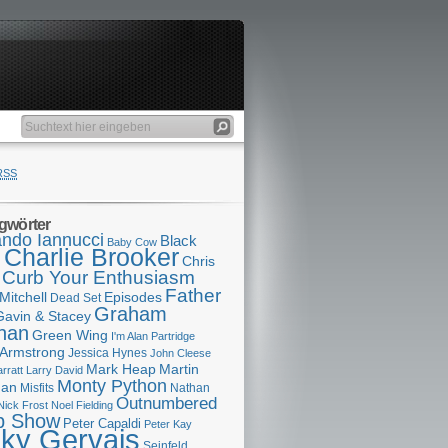
RSS
gwörter
ndo Iannucci
Black
Baby Cow
Charlie Brooker
s
Chris
Curb Your Enthusiasm
Father
Mitchell
Episodes
Dead Set
Graham
Gavin & Stacey
han
Green Wing
I'm Alan Partridge
 Armstrong
Jessica Hynes
John Cleese
Mark Heap
Martin
arratt
Larry David
Monty Python
man
Misfits
Nathan
Outnumbered
Nick Frost
Noel Fielding
p Show
Peter Capaldi
Peter Kay
cky Gervais
Seinfeld