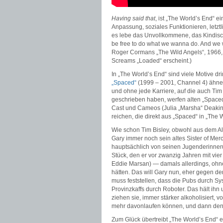
Having said that
, ist „The World’s End“ 
Anpassung, soziales Funktionieren, letzt
es lebe das Unvollkommene, das Kindisc
be free to do what we wanna do. And we 
Roger Cormans „The Wild Angels“, 1966, 
Screams „Loaded“ erscheint.)
In „The World’s End“ sind viele Motive dr
„Spaced“
(1999 – 2001, Channel 4) ähneln
und ohne jede Karriere, auf die auch Tim
geschrieben haben, werfen alten „Space
Cast und Cameos (Julia „Marsha“ Deakin, 
reichen, die direkt aus „Spaced“ in „The 
Wie schon Tim Bisley, obwohl aus dem Alt
Gary immer noch sein altes Sister of Mer
hauptsächlich von seinen Jugenderinner
Stück, den er vor zwanzig Jahren mit vi
Eddie Marsan) — damals allerdings, ohne 
hätten. Das will Gary nun, eher gegen d
muss feststellen, dass die Pubs durch S
Provinzkaffs durch Roboter. Das hält ihn 
ziehen sie, immer stärker alkoholisiert, 
mehr davonlaufen können, und dann den 
Zum Glück übertreibt „The World’s End“ 