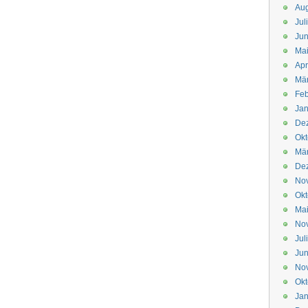
Aug
Jul
Jun
Ma
Apr
Mä
Feb
Jan
De
Okt
Mä
De
No
Okt
Ma
No
Jul
Jun
No
Okt
Jan