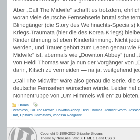
Aber „Call The Midwife“ schafft es trotzdem, ehrlic
woran viele deutsche Fernsehserie brutal scheiter
Blindgänger (die Story des Weihnachts-Specials) k
Kriegs-Traumata (hier die des Korea-Kriegs) bleib
Kinderlähmung ist eben Kinderlähmung. Nicht jed
werden, und Trauer gehört zum Leben genau wie F
Midwife“ ist, abermals wie „Downton Abbey“ (und „
von Heidi Thomas war ja nun der Vorgänger von „
darin, Kitsch zu vermeiden — na ja, weitgehend jed
„Call The Midwife“ wäre also genau die Serie, die s
deutsche Fernsehen wünschen würde. Leider hat da
Nonnentruppe von „Um Himmels Willen“ zu bieten.
Drama
Breathless
,
Call The Midwife
,
Downton Abbey
,
Heidi Thomas
,
Jennifer Worth
,
Jessic
Hart
,
Upstairs Downstairs
,
Vanessa Redgrave
Copyright © 1999-2023 Britische Sitcoms
Theme by
NeoEase
. Valid
XHTML 1.1
and
CSS 3
.