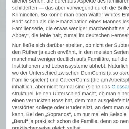
allerlei Serien, die durchaus Aspekte des famili
schilderten — das aber vorwiegend durch die Brille
Kriminellen. So könne man eben Walter Whites Ent
Bad“ schon als die Emanzipation eines Mannes les
Familienserie, die etwas weniger märchenhaft sei 
Abbey“, die fehle halt, zumal im deutschen Fernseh
Nun ließe sich darüber streiten, ob nicht der Subt
den Rüther ja auch erwähnt, in den meisten Serie
manchmal weniger deutlich aufs Familiäre, auf die 
Institutionen und Lebenssysteme abhebt: Natürlich
wo der Unterschied zwischen DomComs (also
dom
Familie spielen) und CareerComs (die am Arbeitsplat
inhaltlich, aber nicht formal sind (siehe das
Glossar
strukturell keinen Unterschied macht, ob man eine
einen verrückten Boss hat, dem man ausgeliefert i
verstörter Kollege oder Bruder sitzt, an dem man 
kann. Bei den „Sopranos“, um nur mal ein Beispiel 
„Beruf“ ja praktisch schon die Familie, denn so nen
praktischerweise gleich selbst.