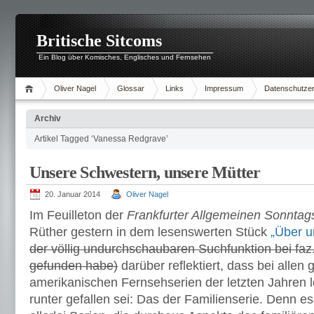
Britische Sitcoms
Ein Blog über Komisches, Englisches und Fernsehen
Oliver Nagel
Glossar
Links
Impressum
Datenschutzer
Archiv
Artikel Tagged ‘Vanessa Redgrave’
Unsere Schwestern, unsere Mütter
20. Januar 2014
Oliver Nagel
Im Feuilleton der
Frankfurter Allgemeinen Sonntag
Rüther gestern in dem lesenswerten Stück
„Über u
der völlig undurchschaubaren Suchfunktion bei faz.n
gefunden habe)
darüber reflektiert, dass bei allen 
amerikanischen Fernsehserien der letzten Jahren l
runter gefallen sei: Das der Familienserie. Denn e