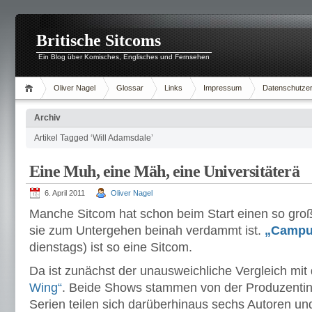
Britische Sitcoms
Ein Blog über Komisches, Englisches und Fernsehen
Oliver Nagel
Glossar
Links
Impressum
Datenschutzer
Archiv
Artikel Tagged ‘Will Adamsdale’
Eine Muh, eine Mäh, eine Universitäterä
6. April 2011
Oliver Nagel
Manche Sitcom hat schon beim Start einen so gro
sie zum Untergehen beinah verdammt ist.
„Campu
dienstags) ist so eine Sitcom.
Da ist zunächst der unausweichliche Vergleich mit
Wing“
. Beide Shows stammen von der Produzentin V
Serien teilen sich darüberhinaus sechs Autoren u