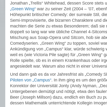
Jonathan „Trellis“ Whitehead, dessen Score stets 
„Green Wing“
war zu seiner Zeit (2004 – ’07, ebenf
Höhepunkt britischer Comedy: der surreale Stil, di
Semi-Improvisierte, die bizarren Charaktere und d
machten die Serie zu etwas Besonderem; daß sie 
doppelt so lang war wie übliche Channel 4-Sitcom
Mischung aus Soap-Opera und Sitcom, hob sie ab
Comedyserien. „Green Wing“ zu toppen, soviel war
Ankündigung von „Campus“ klar, würde schwierig w
weil es (wie Victoria Pile sagte) für „Green Wing“ 
Rolle spielte, ob es in einem Krankenhaus oder i
angesiedelt war. Warum also nicht in einer Universi
Und dann gab es da vor Jahresfrist als „Comedy 
Piloten von „Campus“
. In ihm ging es um den grö
Konrektor der Universität Jonty (Andy Nyman, „Dea
Untergebenen demütigt und nötigt, etwa den faule
Beer (Joseph Millson) dazu, endlich ein Buch zu pu
dessen Mathematik unterrichtende Kollegin Imogen