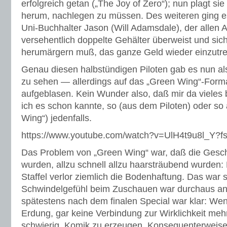
erfolgreich getan („The Joy of Zero“); nun plagt si
herum, nachlegen zu müssen. Des weiteren ging e
Uni-Buchhalter Jason (Will Adamsdale), der allen A
versehentlich doppelte Gehälter überweist und sic
herumärgern muß, das ganze Geld wieder einzutre
Genau diesen halbstündigen Piloten gab es nun als
zu sehen — allerdings auf das „Green Wing“-Forma
aufgeblasen. Kein Wunder also, daß mir da vieles
ich es schon kannte, so (aus dem Piloten) oder so
Wing“) jedenfalls.
https://www.youtube.com/watch?v=UlH4t9u8l_Y?
Das Problem von „Green Wing“ war, daß die Geschi
wurden, allzu schnell allzu haarsträubend wurden: 
Staffel verlor ziemlich die Bodenhaftung. Das war 
Schwindelgefühl beim Zuschauen war durchaus 
spätestens nach dem finalen Special war klar: Wen
Erdung, gar keine Verbindung zur Wirklichkeit mehr
schwierig, Komik zu erzeugen. Konsequenterweise 