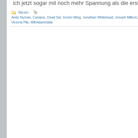
ich jetzt sogar mit noch mehr Spannung als die ers
Sitcom
Andy Nyman
,
Campus
,
Dead Set
,
Green Wing
,
Jonathan Whitehead
,
Joseph Millson
Victoria Pile
,
Will Adamsdale