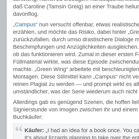
daß Caroline (Tamsin Greig) an einer Traube helium
davonflog.
„Campus“
nun versucht offenbar, etwas realistisc
erzählen, und möchte das Risiko, dabei hinter „Gr
zurückzufallen, durch umso drastischere Dialoge m
Beschimpfungen und Anzüglichkeiten ausgleichen. I
ob das funktionieren wird. Zumal in dieser ersten F
Füllmaterial wirkte, was diese Episode zwischend
machte. „Green Wing“ arbeitete mit beschleunigt
Montagen. Diese Stilmittel kann „Campus“ nicht 
reinen Plagiat zu werden — und prompt wirkt es al
umständlicher, was der Serie wiederum auch nicht g
Allerdings gab es genügend Szenen, die hoffen lie
Signierstunde von Imogen zwischen ihr und einem 
Buchkäufer:
Käufer:
„I had an idea for a book once. You can
It’s about lizzards planning to take over the ent