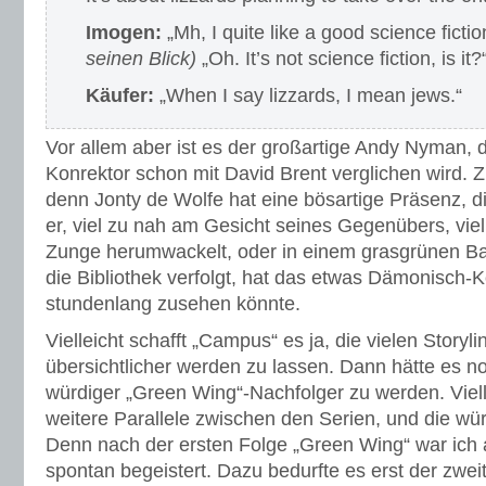
Imogen:
„Mh, I quite like a good science fictio
seinen Blick)
„Oh. It’s not science fiction, is it?
Käufer:
„When I say lizzards, I mean jews.“
Vor allem aber ist es der großartige Andy Nyman, de
Konrektor schon mit David Brent verglichen wird. Zu
denn Jonty de Wolfe hat eine bösartige Präsenz, d
er, viel zu nah am Gesicht seines Gegenübers, viel
Zunge herumwackelt, oder in einem grasgrünen Bal
die Bibliothek verfolgt, hat das etwas Dämonisch-
stundenlang zusehen könnte.
Vielleicht schafft „Campus“ es ja, die vielen Storyl
übersichtlicher werden zu lassen. Dann hätte es n
würdiger „Green Wing“-Nachfolger zu werden. Vielle
weitere Parallele zwischen den Serien, und die wü
Denn nach der ersten Folge „Green Wing“ war ich 
spontan begeistert. Dazu bedurfte es erst der zwei