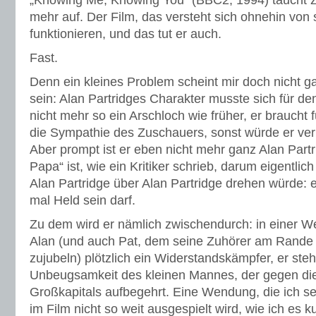
„Knowing Me, Knowing You“ (BBC2, 1994) taucht zu
mehr auf. Der Film, das versteht sich ohnehin von s
funktionieren, und das tut er auch.
Fast.
Denn ein kleines Problem scheint mir doch nicht g
sein: Alan Partridges Charakter musste sich für den
nicht mehr so ein Arschloch wie früher, er braucht 
die Sympathie des Zuschauers, sonst würde er verm
Aber prompt ist er eben nicht mehr ganz Alan Part
Papa“ ist, wie ein Kritiker schrieb, darum eigentlic
Alan Partridge über Alan Partridge drehen würde: 
mal Held sein darf.
Zu dem wird er nämlich zwischendurch: in einer W
Alan (und auch Pat, dem seine Zuhörer am Rande 
zujubeln) plötzlich ein Widerstandskämpfer, er steht
Unbeugsamkeit des kleinen Mannes, der gegen die
Großkapitals aufbegehrt. Eine Wendung, die ich seh
im Film nicht so weit ausgespielt wird, wie ich es