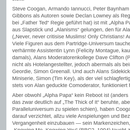
Steve Coogan, Armando Iannucci, Peter Baynham 
Gibbons als Autoren sowie Declan Lowney als Reg
bei „Father Ted“ Regie geführt hat) ist mit „Alpha
aus Slapstick und „Alanisms“ gelungen, den für Al
(„Never, never critisise Muslims! Only Christians! And
Viele Figuren aus dem Partridge-Universum tauche
verhärmte Assistentin Lynn (Felicity Montague, kau
damals), Alans Moderatorenkollege Dave Clifton (Ph
nicht als Hotelangestellter, jedoch abermals als be
Geordie, Simon Greenall. Und auch Alans Sidekick 
Miniserie, Simon (Tim Key), als der viel schlagfert
stets von Alan geduckte Comoderator, funktioniert h
Aber obwohl „Alpha Papa“ kein Reboot ist (anders 
das zwar deutlich auf „The Thick of It“ beruhte, aber
Paralleluniversum zu spielen schien), haben Coog
darauf verzichtet, allzu viele Anspielungen und B
Vergangenheit einzubauen — sein Markenzeichen,