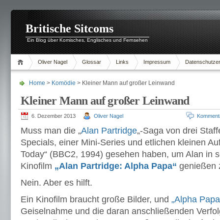
Britische Sitcoms
Ein Blog über Komisches, Englisches und Fernsehen
Oliver Nagel
Glossar
Links
Impressum
Datenschutzer
Home
>
Komödie
> Kleiner Mann auf großer Leinwand
Kleiner Mann auf großer Leinwand
6. Dezember 2013
Oliver Nagel
Komment
Muss man die „
Alan Partridge
„-Saga von drei Staff
Specials, einer Mini-Series und etlichen kleinen Auf
Today“ (BBC2, 1994) gesehen haben, um Alan in s
Kinofilm
„Alan Partridge: Alpha Papa“
genießen 
Nein. Aber es hilft.
Ein Kinofilm braucht große Bilder, und
„Alpha Papa
Geiselnahme und die daran anschließenden Verfol