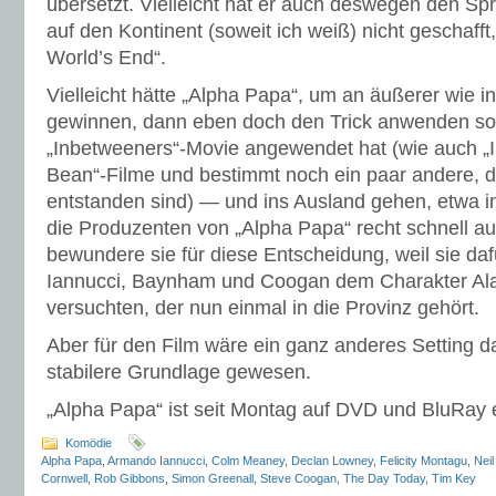
übersetzt. Vielleicht hat er auch deswegen den S
auf den Kontinent (soweit ich weiß) nicht geschafft
World’s End“.
Vielleicht hätte „Alpha Papa“, um an äußerer wie 
gewinnen, dann eben doch den Trick anwenden sol
„Inbetweeners“-Movie angewendet hat (wie auch „In
Bean“-Filme und bestimmt noch ein paar andere, d
entstanden sind) — und ins Ausland gehen, etwa 
die Produzenten von „Alpha Papa“ recht schnell a
bewundere sie für diese Entscheidung, weil sie daf
Iannucci, Baynham und Coogan dem Charakter Alan
versuchten, der nun einmal in die Provinz gehört.
Aber für den Film wäre ein ganz anderes Setting da
stabilere Grundlage gewesen.
„Alpha Papa“ ist seit Montag auf DVD und BluRay er
Komödie
Alpha Papa
,
Armando Iannucci
,
Colm Meaney
,
Declan Lowney
,
Felicity Montagu
,
Nei
Cornwell
,
Rob Gibbons
,
Simon Greenall
,
Steve Coogan
,
The Day Today
,
Tim Key