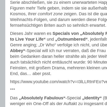
Serie abschließen, sie zu einem unerwarteten Ha
Figuren mehr Tiefe geben, indem sie sie außerhal
Kosmos, ihrer
comfort zone
zeigen. Das ist die qu
Weihnachts-Folgen, und darum werden diese Folg
fernsehsüchtigen Briten auch so sehnlich erwartet.
Dieses Jahr waren es
Specials von „Absolutely
to Live Your Life“
und
„Outnumbered“
, jedenfa
Genre anging; „Dr Who“ verfolge ich nicht, und üb
Abbey“
-Special will ich nur verraten, daß die Fr
beim Gedanken daran heller strahlte als jeder W
auch tatsächlich nicht enttäuscht wurde: 90 Minut
Feinsten, mit großem Drama, mehreren kleinen u
End, das… aber psst.
https://www.youtube.com/watch?v=I3lLLRtnFEo?
***
Das
„Absolutely Fabulous“
-Special
„Identity“
(B
weniger ein One-Off als der Auftakt zu insgesamt d