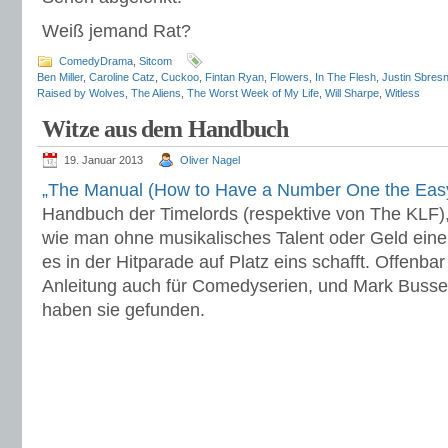
Weiß jemand Rat?
ComedyDrama
,
Sitcom
Ben Miller
,
Caroline Catz
,
Cuckoo
,
Fintan Ryan
,
Flowers
,
In The Flesh
,
Justin Sbresn
Raised by Wolves
,
The Aliens
,
The Worst Week of My Life
,
Will Sharpe
,
Witless
Witze aus dem Handbuch
19. Januar 2013
Oliver Nagel
„The Manual (How to Have a Number One the Eas
Handbuch der Timelords (respektive von The KLF),
wie man ohne musikalisches Talent oder Geld eine
es in der Hitparade auf Platz eins schafft. Offenbar
Anleitung auch für Comedyserien, und Mark Bussel
haben sie gefunden.