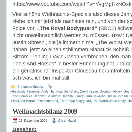
https://www.youtube.com/watch?v=YvgMgHzNOxk
Vier schöne Weihnachts-Specials also dieses Jahr
ziehe ich mir jetzt als nächstes rein, und von der s
Folge von
„The Royal Bodyguard“
(BBC1) schweig
nicht unweihnachtlich werden zu müssen. Bzw.: D
Justin Sbresni, die ja immerhin mal „The Worst We
haben, jetzt so einen schlimmen Slapstick-Scheiß 
Sitcom-Liebling David Jason verbrechen, den man 
Fools And Horses“ in bester Erinnerung hat und der
ein geriatrischer Inspektor Clouseau herumtrottel
ach was, ich bin mal still.
Christmas Special
Absolutely Fabulous
,
Andy Hamilton
,
Dan Clark
,
David Jason
,
Downton Abbey
,
Guy J
Jane Horrocks
,
Jennifer Saunders
,
Joanna Lumley
,
Julia Sawallha
,
Justin Sbresni
,
L
Fools And Horses
,
Outnumbered
,
The Royal Bodyguard
,
The Worst Week of My Life
Weihnachtsbilanz 2009
28. Dezember 2009
Oliver Nagel
Gesehen: