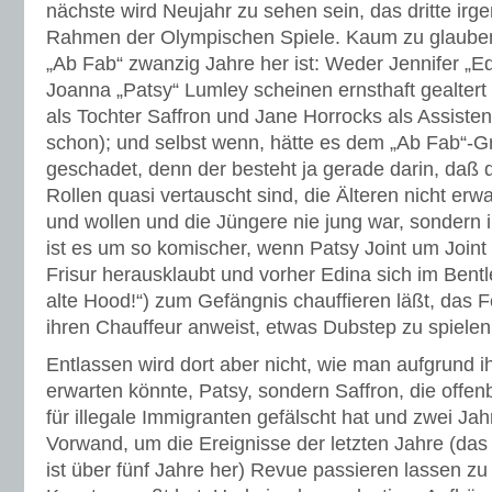
nächste wird Neujahr zu sehen sein, das dritte irg
Rahmen der Olympischen Spiele. Kaum zu glauben,
„Ab Fab“ zwanzig Jahre her ist: Weder Jennifer „
Joanna „Patsy“ Lumley scheinen ernsthaft gealtert 
als Tochter Saffron und Jane Horrocks als Assiste
schon); und selbst wenn, hätte es dem „Ab Fab“-
geschadet, denn der besteht ja gerade darin, daß d
Rollen quasi vertauscht sind, die Älteren nicht e
und wollen und die Jüngere nie jung war, sondern
ist es um so komischer, wenn Patsy Joint um Joint 
Frisur herausklaubt und vorher Edina sich im Bentl
alte Hood!“) zum Gefängnis chauffieren läßt, das F
ihren Chauffeur anweist, etwas Dubstep zu spielen
Entlassen wird dort aber nicht, wie man aufgrund ih
erwarten könnte, Patsy, sondern Saffron, die offe
für illegale Immigranten gefälscht hat und zwei Jah
Vorwand, um die Ereignisse der letzten Jahre (das 
ist über fünf Jahre her) Revue passieren lassen zu