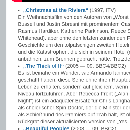
„Christmas at the Riviera“
(1997, ITV)
Ein Weihnachtsfilm von den Autoren von „Worst
Bussell und Justin Sbresni mit prominentem Cas
Rasmus Hardiker, Katherine Parkinson, Reece S
Whitehead), aber ohne den letzten zündenden F
Geschichte um den tolpatschigen zweiten Hote
und die Katastrophen, die sich in seinem Hotel (
anbahnen, zum Brennen gebracht hätte. Trotzde
„The Thick of It“
(2005 — 09, BBC4/BBC2)
Es ist beinahe ein Wunder, wie Armando Iannucc
geschafft haben, diese Serie ohne ihren Hauptda
Leben zu erhalten, sondern auf gleichem, wenn
Niveau fortzuführen. Aber Rebecca Front („Alan 
Night“) ist ein adäquater Ersatz für Chris Lang
als cholerischer Spin Doctor, der die Minister de
als Schießhund des Premiers auf Trab hält, ist o
Rückgrat dieser aktualisierten Version von „Yes, 
„Beautiful People“
(2008 — 09, BBC2)