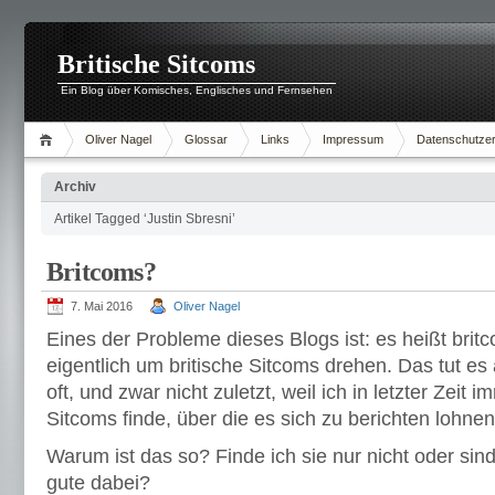
Britische Sitcoms
Ein Blog über Komisches, Englisches und Fernsehen
Oliver Nagel
Glossar
Links
Impressum
Datenschutzer
Archiv
Artikel Tagged ‘Justin Sbresni’
Britcoms?
7. Mai 2016
Oliver Nagel
Eines der Probleme dieses Blogs ist: es heißt britc
eigentlich um britische Sitcoms drehen. Das tut es 
oft, und zwar nicht zuletzt, weil ich in letzter Zeit 
Sitcoms finde, über die es sich zu berichten lohne
Warum ist das so? Finde ich sie nur nicht oder sin
gute dabei?