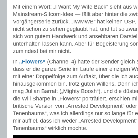
Mit einem Wort: „I Want My Wife Back“ sieht aus w
Mainstream-Sitcom-Idee — fällt aber hinter die zwö
Vorgängerserie zurück. „IWMWB“ hat keinen USP, 
nicht schon zu sehen geglaubt hat, und tut so zwar
sich von gutem Handwerk und ansehbaren Darstell
unterhalten lassen kann. Aber für Begeisterung sor
zumindest bei mir nicht.
In
„Flowers“
(Channel 4) hatte der Sender gleich 
dass er die ganze Serie im Laufe einer einzigen W
mit einer Doppelfolge zum Auftakt, über die ich auc
hinausgekommen bin, trotz guten Willens. Denn i
mag Julian Barratt („Mighty Boosh“), und die düste
die Will Sharpe in „Flowers“ porträtiert, erschien m
britische Version von „Arrested Development“ oder
Tenenbaums“, was ich allerdings nur so lange für ei
mir auffiel, dass ich weder „Arrested Development“
Tenenbaums“ wirklich mochte.