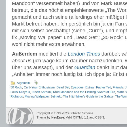
Mandoon“ versemmelt haben) und von Mark Bussell
betreut, die das höchst empfehlenswerte „The Wor
gemacht und auch seine (allerdings eher mäßige)
Markt betreut haben. Ich persönlich bin ja ein Fan
mit sich selbst beschäftigt (siehe „Curb“), und em
fix „Moving Wallpaper“ und „Dead Set“; „30 Rock“ 
wohl nicht mehr extra erwähnen.
Außerdem
meditiert die
London Times
darüber,
wh
about us
(ich wage kaum darüber nachzudenken,
über uns aussagt), und der
Guardian
denkt laut da
„Anhalter“ immer noch lustig ist. Ich tippe ja: Er ist 
Allgemein
30 Rock
,
Curb Your Enthusiasm
,
Dead Set
,
Episodes
,
Extras
,
Father Ted
,
Friends
,
J
Louis-Dreyfus
,
Justin Sbresni
,
Kröd Mändoon and the Flaming Sword of Fire
,
Mark B
Richards
,
Moving Wallpaper
,
Seinfeld
,
The Hitchhiker's Guide to the Galaxy
,
The Wor
Copyright © 1999-2023 Britische Sitcoms
Theme by
NeoEase
. Valid
XHTML 1.1
and
CSS 3
.