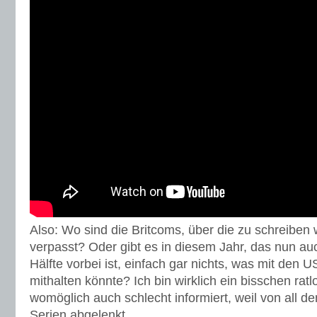
Also: Wo sind die Britcoms, über die zu schreiben
verpasst? Oder gibt es in diesem Jahr, das nun au
Hälfte vorbei ist, einfach gar nichts, was mit den 
mithalten könnte? Ich bin wirklich ein bisschen ra
womöglich auch schlecht informiert, weil von all 
Serien abgelenkt.