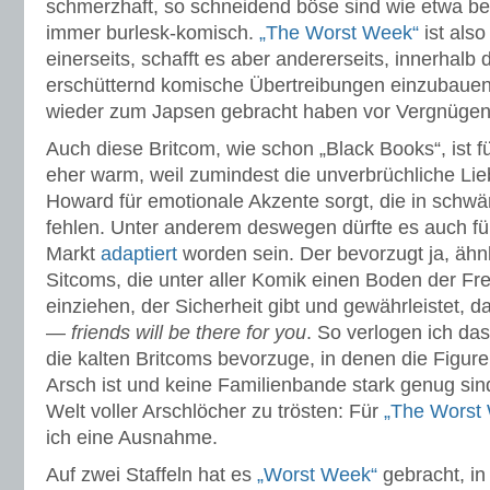
schmerzhaft, so schneidend böse sind wie etwa bei
immer burlesk-komisch.
„The Worst Week“
ist also
einerseits, schafft es aber andererseits, innerhalb 
erschütternd komische Übertreibungen einzubauen,
wieder zum Japsen gebracht haben vor Vergnügen
Auch diese Britcom, wie schon „Black Books“, ist fü
eher warm, weil zumindest die unverbrüchliche Li
Howard für emotionale Akzente sorgt, die in schwä
fehlen. Unter anderem deswegen dürfte es auch f
Markt
adaptiert
worden sein. Der bevorzugt ja, ähnl
Sitcoms, die unter aller Komik einen Boden der Fr
einziehen, der Sicherheit gibt und gewährleistet, d
—
friends will be there for you
. So verlogen ich das
die kalten Britcoms bevorzuge, in denen die Figure
Arsch ist und keine Familienbande stark genug sind
Welt voller Arschlöcher zu trösten: Für
„The Worst 
ich eine Ausnahme.
Auf zwei Staffeln hat es
„Worst Week“
gebracht, in