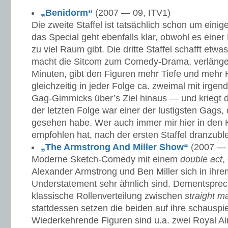
„Benidorm“
(2007 — 09, ITV1)
Die zweite Staffel ist tatsächlich schon um einiges
das Special geht ebenfalls klar, obwohl es einer
zu viel Raum gibt. Die dritte Staffel schafft etwa
macht die Sitcom zum Comedy-Drama, verlänger
Minuten, gibt den Figuren mehr Tiefe und mehr 
gleichzeitig in jeder Folge ca. zweimal mit irge
Gag-Gimmicks über’s Ziel hinaus — und kriegt d
der letzten Folge war einer der lustigsten Gags, 
gesehen habe. Wer auch immer mir hier in de
empfohlen hat, nach der ersten Staffel dranzubl
„The Armstrong And Miller Show“
(2007 — 
Moderne Sketch-Comedy mit einem
double act
,
Alexander Armstrong und Ben Miller sich in ihr
Understatement sehr ähnlich sind. Dementsprec
klassische Rollenverteilung zwischen
straight m
stattdessen setzen die beiden auf ihre schauspie
Wiederkehrende Figuren sind u.a. zwei Royal Ai