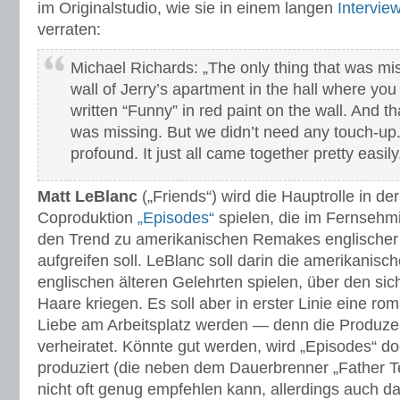
im Originalstudio, wie sie in einem langen
Intervie
verraten:
Michael Richards: „The only thing that was mi
wall of Jerry’s apartment in the hall where you
written “Funny” in red paint on the wall. And tha
was missing. But we didn’t need any touch-up
profound. It just all came together pretty easily
Matt LeBlanc
(„Friends“) wird die Hauptrolle in de
Coproduktion
„Episodes“
spielen, die im Fernsehmil
den Trend zu amerikanischen Remakes englischer 
aufgreifen soll. LeBlanc soll darin die amerikanis
englischen älteren Gelehrten spielen, über den sic
Haare kriegen. Es soll aber in erster Linie eine 
Liebe am Arbeitsplatz werden — denn die Produze
verheiratet. Könnte gut werden, wird „Episodes“ do
produziert (die neben dem Dauerbrenner „Father Te
nicht oft genug empfehlen kann, allerdings auch d