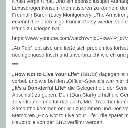
Knast verpaßt hat. Und ein ebenso lustiger Aufhän
Luxusdrogenkonsum thematisieren zu können, denn
Freundin Baron (Lucy Montgomery, „The Armstrong
erkennt ihre ehemalige Kundin Patsy wieder, von d
Pfund zu kriegen hat…
https://www.youtube.com/watch?v=lq0FxwAlP_c?
„Ab Fab“ lebt also und ließe sich problemlos fortse
noch genauso frisch und unverbraucht wie eh und 
***
„How Not to Live Your Life“
(BBC3) dagegen ist n
vorbei, und wie bei den „Office“-Specials war hier
„It’s a Don-derful Life“
die Gelegenheit, der Serie
Abschluß zu geben: Don (Dan Clark) erhält die G
zu verkaufen und tut das auch, Mrs. Treacher kom
Samantha kommen endlich zusammen und Don verö
Memoiren „How Not to Live Your Life“, die später 
Hauptrolle von der BBC verfilmt werden.