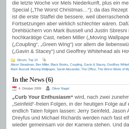
die letzte Woche vor Mels Niederkunft, plus ein me
Special („The Worst Christmas…“); da das Rezept a
ist die erste Staffel die bessere, weil überraschen
Fortsetzungen aber wirklich schlechter wären. Daf
Drehbüchern von Mark Bussell und Justin Sbresni in
hochkarätige Cast, neben Miller („Moving Wallpape
(„Coupling“, „Green Wing“) vor allem die liebensw
(„Gavin & Stacey“) und Geoffrey Whitehead als Ho
Sitcom
,
Top 10
Alison Steadman
,
Ben Miller
,
Black Books
,
Coupling
,
Gavin & Stacey
,
Geoffrey White
Mark Bussell
,
Moving Wallpaper
,
Sarah Alexander
,
The Office
,
The Worst Week of My
In the News (6)
4. Oktober 2009
Oliver Nagel
„Curb Your Enthusiasm“
wird, nach zwei zuneh
„Seinfeld“-freien Folgen, in der heutigen Folge a
endlich Taten folgen lassen: Jerry Seinfeld, Jason 
Dreyfus und Michael Richards werden nach fast el
wieder gemeinsam vor der Kamera stehen. Und das