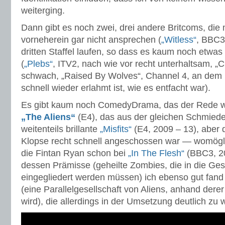
weiterging.
Dann gibt es noch zwei, drei andere Britcoms, die
vorneherein gar nicht ansprechen (
„Witless“
, BBC3)
dritten Staffel laufen, so dass es kaum noch etwas
(
„Plebs“
, ITV2, nach wie vor recht unterhaltsam, 
schwach, „Raised By Wolves“, Channel 4, an dem 
schnell wieder erlahmt ist, wie es entfacht war).
Es gibt kaum noch ComedyDrama, das der Rede we
„The Aliens“
(E4), das aus der gleichen Schmied
weitenteils brillante
„Misfits“
(E4, 2009 – 13), aber 
Klopse recht schnell angeschossen war — womöglic
die Fintan Ryan schon bei
„In The Flesh“
(BBC3, 20
dessen Prämisse (geheilte Zombies, die in die Ges
eingegliedert werden müssen) ich ebenso gut fand 
(eine Parallelgesellschaft von Aliens, anhand dere
wird), die allerdings in der Umsetzung deutlich zu