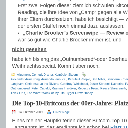
Erst zwei Folgen dieser ziemlich schwulen Sitc
Reading, die ihre Idee von „Camp“ gegen alle We
ihrer Eltern durchsetzen, habe ich besichtigt —
der ersten Staffel noch einmal dazu auslassen.
„Charlie Brooker’s Screenwipe — Review o
war so gut wie Charlie Brooker immer ist, und
nicht gesehen
habe ich bislang
das „Outnumbered“-oder überhaup
Weihnachtsspecial. Kommt aber noch.
Allgemein
,
ComedyDrama
,
Komödie
,
Sitcom
Alexander Armstrong
,
Armando Iannucci
,
Beautiful People
,
Ben Miller
,
Benidorm
,
Char
Langham
,
Christmas at the Riviera
,
Geoffrey Whitehead
,
Justin Sbresni
,
Katherine P
Outnumbered
,
Peter Capaldi
,
Rasmus Hardiker
,
Rebecca Front
,
Reece Shearsmith
,
Thick Of It
,
The Worst Week of My Life
,
Tyger Drew-Honey
Die Top-10-Britcoms der 00er-Jahre: Platz
14. Oktober 2009
Oliver Nagel
Eines meiner Hauptkriterien dieser Britcom-Top 
Jahrzehnts ist, das erwähnte ich schon bei
Platz 1