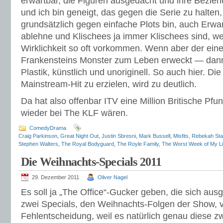
erwartbar, die Figuren ausgedacht und ihre Bezie
und ich bin geneigt, das gegen die Serie zu halten,
grundsätzlich gegen einfache Plots bin, auch Erwar
ablehne und Klischees ja immer Klischees sind, wei
Wirklichkeit so oft vorkommen. Wenn aber der eine
Frankensteins Monster zum Leben erweckt — dann 
Plastik, künstlich und unoriginell. So auch hier. Die
Mainstream-Hit zu erzielen, wird zu deutlich.
Da hat also offenbar ITV eine Million Britische Pfu
wieder bei The KLF wären.
ComedyDrama
Craig Parkinson
,
Great Night Out
,
Justin Sbresni
,
Mark Bussell
,
Misfits
,
Rebekah Sta
Stephen Walters
,
The Royal Bodyguard
,
The Royle Family
,
The Worst Week of My Li
Die Weihnachts-Specials 2011
29. Dezember 2011
Oliver Nagel
Es soll ja „The Office“-Gucker geben, die sich aus
zwei Specials, den Weihnachts-Folgen der Show, v
Fehlentscheidung, weil es natürlich genau diese zw