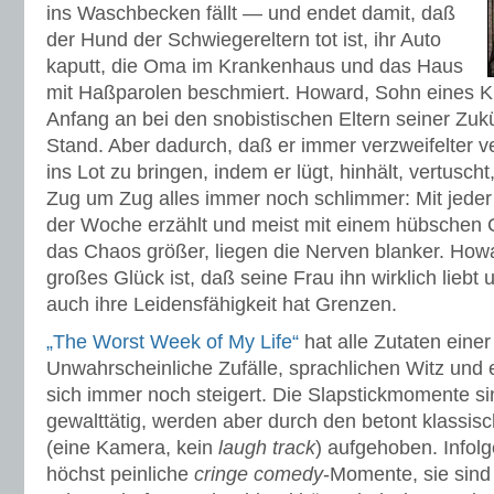
ins Waschbecken fällt — und endet damit, daß
der Hund der Schwiegereltern tot ist, ihr Auto
kaputt, die Oma im Krankenhaus und das Haus
mit Haßparolen beschmiert. Howard, Sohn eines K
Anfang an bei den snobistischen Eltern seiner Zukü
Stand. Aber dadurch, daß er immer verzweifelter v
ins Lot zu bringen, indem er lügt, hinhält, vertusch
Zug um Zug alles immer noch schlimmer: Mit jeder 
der Woche erzählt und meist mit einem hübschen Cl
das Chaos größer, liegen die Nerven blanker. How
großes Glück ist, daß seine Frau ihn wirklich liebt
auch ihre Leidensfähigkeit hat Grenzen.
„The Worst Week of My Life“
hat alle Zutaten einer
Unwahrscheinliche Zufälle, sprachlichen Witz und
sich immer noch steigert. Die Slapstickmomente si
gewalttätig, werden aber durch den betont klass
(eine Kamera, kein
laugh track
) aufgehoben. Infol
höchst peinliche
cringe comedy
-Momente, sie sind