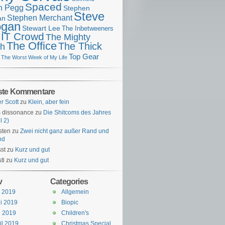
Spaced
n Pegg
Stephen
Steve
Stephen Merchant
an
gan
Stewart Lee
The Inbetweeners
 IT Crowd
The Mighty
The Office
The Thick
h
Top Gear
The Worst Week of My Life
ste Kommentare
er Scott
zu
Klein, aber fein
 dissonance
zu
Die Shitcoms des Jahres
l 2)
sten
zu
Zwei nicht ganz außer Rand und
nd
st
zu
Kurz und gut
tl
zu
Kurz und gut
v
Categories
i 2019
Allgemein
i 2019
Biopic
i 2019
Children's
il 2019
Christmas Special