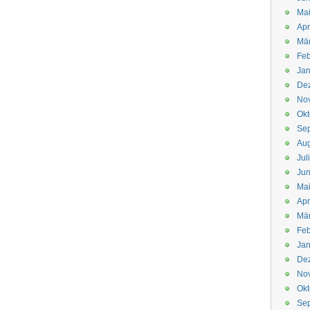
Mai
Apr
Mär
Feb
Jan
De
No
Okt
Se
Aug
Jul
Jun
Ma
Apr
Mä
Feb
Jan
De
No
Okt
Se