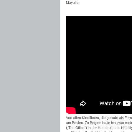
Mayalls.
Von allen Kinofilmen, die gerade als Fer
am Besten. Zu Beginn hatte ich zwar mei
(„The Office“) in der Hauptrolle als Hillb