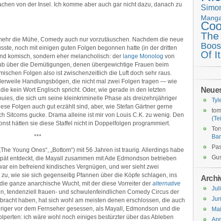
Sachen von der Insel. Ich komme aber auch gar nicht dazu, danach zu
Simo
Mang
Coo
The
t mehr die Mühe, Comedy auch nur vorzutäuschen. Nachdem die neue
Boos
sste, noch mit einigen guten Folgen begonnen hatte (in der dritten
Of It
end komisch, sondern eher melancholisch: der
lange Monolog
von
lub über die Demütigungen, denen übergewichtige Frauen beim
ischen Folgen also ist zwischenzeitlich die Luft doch sehr raus.
ittlerweile Handlungsbögen, die nicht mal zwei Folgen tragen — wie
Neue
ie kein Wort Englisch spricht. Oder, wie gerade in den letzten
ies, die sich um seine kleinkriminelle Phase als dreizehnjähriger
Tyl
diese Folgen auch gut erzählt sind, aber, wie Stefan Gärtner gerne
tom
ch Sitcoms gucke. Drama alleine ist mir von Louis C.K. zu wenig. Den
(Tei
nst hätten sie diese Staffel nicht in Doppelfolgen programmiert.
Tor
***
Ba
Pas
„The Young Ones“, „Bottom“) mit 56 Jahren ist traurig. Allerdings habe
Gus
 spät entdeckt, die Mayall zusammen mit Ade Edmondson betrieben
zwar ein befreiend kindisches Vergnügen, und wer sieht zwei
u, wie sie sich gegenseitig Pfannen über die Köpfe schlagen, ins
Archi
 die ganze anarchische Wucht, mit der diese Vorreiter der
alternative
Jul
en, tendenziell frauen- und schwulenfeindlichen Comedy Circus der
Jun
ebracht haben, hat sich wohl am meisten denen erschlossen, die auch
hriger vor dem Fernseher gesessen, als Mayall, Edmondson und die
Ma
lperten: ich wäre wohl noch einiges bestürzter über das Ableben
Apr