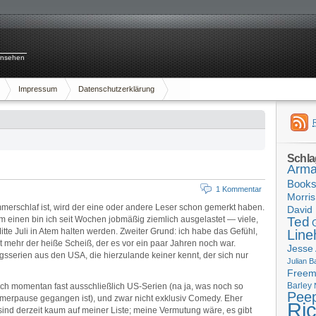
rnsehen
Impressum
Datenschutzerklärung
Schla
Arma
Book
1 Kommentar
Morris
merschlaf ist, wird der eine oder andere Leser schon gemerkt haben.
David 
m einen bin ich seit Wochen jobmäßig ziemlich ausgelastet — viele,
Ted
Mitte Juli in Atem halten werden. Zweiter Grund: ich habe das Gefühl,
Line
ht mehr der heiße Scheiß, der es vor ein paar Jahren noch war.
Jesse
ingsserien aus den USA, die hierzulande keiner kennt, der sich nur
Julian B
Free
Barley
ich momentan fast ausschließlich US-Serien (na ja, was noch so
Pee
Sommerpause gegangen ist), und zwar nicht exklusiv Comedy. Eher
Ri
ind derzeit kaum auf meiner Liste; meine Vermutung wäre, es gibt