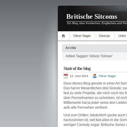
Britische Sitcoms
Ein Blog über Komisches, Englisches und Fe
Oliver Nagel
Glossar
Links
Archiv
Artikel Tagged ‘Allison Tolman’
State of the blog
12. Juni 2014
Oliver Nagel
Dass dieses Blog gerade in einer Art Som
Das hat im Wesentlichen drei Gründe: zu
fast zu viele Projekte, die mich noch bis 
über Fernsehserien zu schreiben, ist nic
Mittlerweile hat ja jeder seine drei Liebl
aufs alte Fernsehen verlässt.
Und zum Dritten: tatsächlich gucke auch 
nachzuholen ist, seit fast alles in die 
weniger Comedy sogar. Britische Serien s