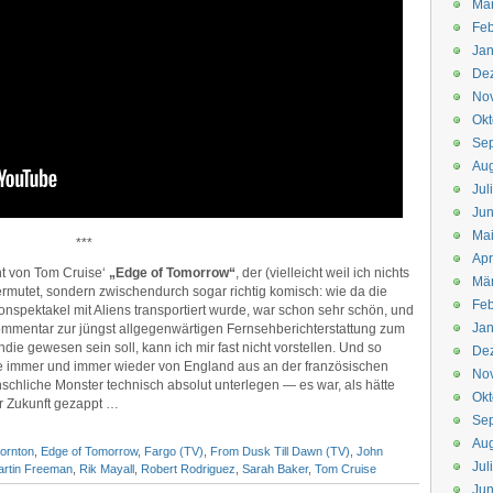
Mä
Feb
Jan
De
No
Okt
Se
Aug
Jul
Jun
Ma
***
Apr
ht von Tom Cruise‘
„Edge of Tomorrow“
, der (vielleicht weil ich nichts
Mä
vermutet, sondern zwischendurch sogar richtig komisch: wie da die
Feb
nspektakel mit Aliens transportiert wurde, war schon sehr schön, und
Jan
mmentar zur jüngst allgegenwärtigen Fernsehberichterstattung zum
e gewesen sein soll, kann ich mir fast nicht vorstellen. Und so
De
se immer und immer wieder von England aus an der französischen
No
chliche Monster technisch absolut unterlegen — es war, als hätte
Okt
r Zukunft gezappt …
Se
Aug
hornton
,
Edge of Tomorrow
,
Fargo (TV)
,
From Dusk Till Dawn (TV)
,
John
Jul
rtin Freeman
,
Rik Mayall
,
Robert Rodriguez
,
Sarah Baker
,
Tom Cruise
Jun