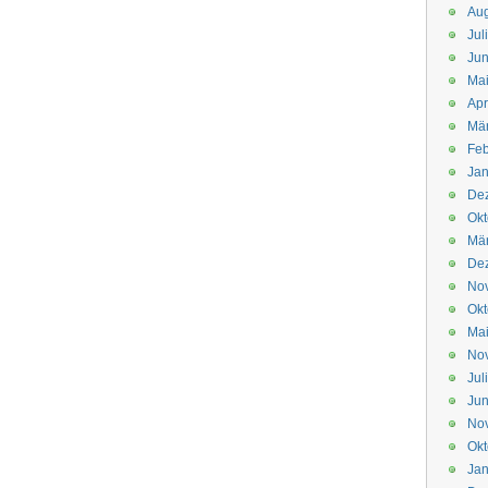
Aug
Jul
Jun
Ma
Apr
Mä
Feb
Jan
De
Okt
Mä
De
No
Okt
Ma
No
Jul
Jun
No
Okt
Jan