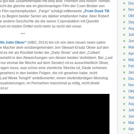
, zu gut das Zusammenspiel mit Billy Bob Thornton und Allison Tolman,
De
nicht die gleiche wie im gleichnamigen Film der Coen-Brüder von
No
m Film nachempfunden. „Fargo“ schlägt mittlerweile
„From Dusk Till
Okt
h zu Beginn beider Serien als stärker empfunden habe. Aber Robert
ne andere Geschichte als die seiner Coproduktion mit Quentin
Se
um im letzten Drittel nicht mehr so recht viel voran.
Aug
***
Jul
Jun
ith John Oliver“
(HBO, 2014) bin ich von dem neuen
news satire
-
Ma
die Macher dem vorübergehenden Jon-Stewart-Ersatz Oliver auf den
 es mir als Rückfall hinter die „Daily Show“ und den „Colbert
Apr
bemüht in den Abweichungen von diesen beiden Vorbildern. Bei „Last
Mä
ur einmal die Woche auf dem Sender) ist es ausschließlich Oliver,
Feb
agen muss, was schon eine ziemliche Strecke ist; Gäste schienen
Jan
bgesehen) in den beiden Folgen, die ich gesehen habe, nicht
 „Last Week Tonight“ ambitionierter; einen viertelstündigen Monolog
De
isualisierungen, im Fernsehen manchmal ja nötig, nicht direkt
No
st er:
Okt
Se
Aug
Jul
Jun
Ma
Apr