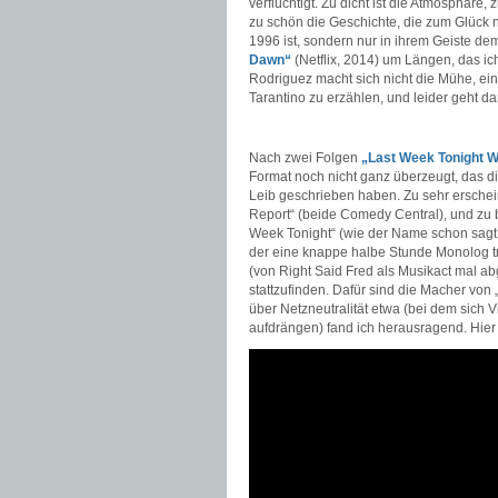
verflüchtigt. Zu dicht ist die Atmosphäre
zu schön die Geschichte, die zum Glück 
1996 ist, sondern nur in ihrem Geiste de
Dawn“
(Netflix, 2014) um Längen, das ic
Rodriguez macht sich nicht die Mühe, ei
Tarantino zu erzählen, und leider geht dar
Nach zwei Folgen
„Last Week Tonight W
Format noch nicht ganz überzeugt, das 
Leib geschrieben haben. Zu sehr erscheint
Report“ (beide Comedy Central), und zu 
Week Tonight“ (wie der Name schon sagt n
der eine knappe halbe Stunde Monolog tr
(von Right Said Fred als Musikact mal a
stattzufinden. Dafür sind die Macher von
über Netzneutralität etwa (bei dem sich V
aufdrängen) fand ich herausragend. Hier i