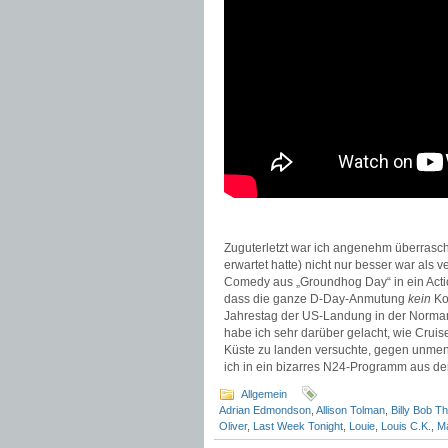
Zuguterletzt war ich angenehm überrasc
erwartet hatte) nicht nur besser war als 
Comedy aus „Groundhog Day“ in ein Actio
dass die ganze D-Day-Anmutung
kein
Ko
Jahrestag der US-Landung in der Normandi
habe ich sehr darüber gelacht, wie Crui
Küste zu landen versuchte, gegen unmens
ich in ein bizarres N24-Programm aus de
Allgemein
Adrian Edmondson
,
Allison Tolman
,
Billy Bob T
Oliver
,
Last Week Tonight
,
Louie
,
Louis C.K.
,
Ma