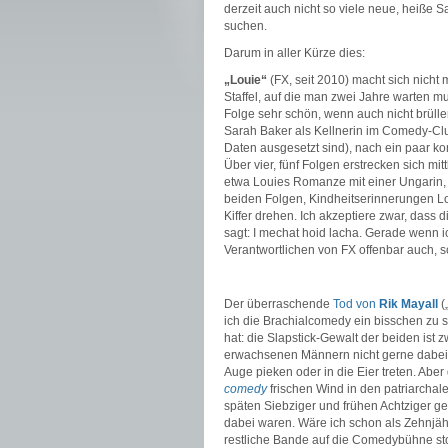
derzeit auch nicht so viele neue, heiße 
suchen.
Darum in aller Kürze dies:
„Louie“
(FX, seit 2010) macht sich nich
Staffel, auf die man zwei Jahre warten mu
Folge sehr schön, wenn auch nicht brüll
Sarah Baker als Kellnerin im Comedy-C
Daten ausgesetzt sind), nach ein paar kom
Über vier, fünf Folgen erstrecken sich m
etwa Louies Romanze mit einer Ungarin, d
beiden Folgen, Kindheitserinnerungen Lou
Kiffer drehen. Ich akzeptiere zwar, dass 
sagt: I mechat hoid lacha. Gerade wenn i
Verantwortlichen von FX offenbar auch, so
Der überraschende
Tod von
Rik Mayall
(
ich die Brachialcomedy ein bisschen zu
hat: die Slapstick-Gewalt der beiden ist 
erwachsenen Männern nicht gerne dabei z
Auge pieken oder in die Eier treten. Aber
comedy
frischen Wind in den patriarchal
späten Siebziger und frühen Achtziger g
dabei waren. Wäre ich schon als Zehnjä
restliche Bande auf die Comedybühne sto