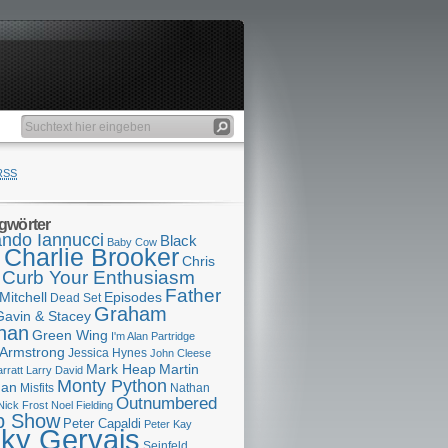
RSS
gwörter
ndo Iannucci
Black
Baby Cow
Charlie Brooker
s
Chris
Curb Your Enthusiasm
Father
Mitchell
Episodes
Dead Set
Graham
Gavin & Stacey
han
Green Wing
I'm Alan Partridge
 Armstrong
Jessica Hynes
John Cleese
Mark Heap
Martin
arratt
Larry David
Monty Python
man
Misfits
Nathan
Outnumbered
Nick Frost
Noel Fielding
p Show
Peter Capaldi
Peter Kay
cky Gervais
Seinfeld