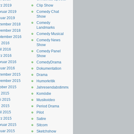
rz 2019
Clip Show
ruar 2019
Comedy Chat
Show
uar 2019
Comedy
zember 2018
Landmarks
vember 2018
Comedy Musical
ptember 2016
Comedy News
i 2016
Show
il 2016
Comedy Panel
rz 2016
Show
ruar 2016
ComedyDrama
uar 2016
Dokumentation
zember 2015
Drama
vember 2015
Humorkritik
ober 2015
Jahresendabstimmung
i 2015
Komödie
i 2015
Musikvideo
i 2015
Period Drama
il 2015
Pilot
rz 2015
Satire
ruar 2015
Sitcom
uar 2015
Sketchshow