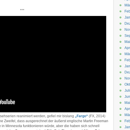
Mä
***
Feb
Jan
De
No
Se
Ma
Apr
Mä
Feb
Jan
De
No
Okt
Jul
Jun
Ma
Apr
Mä
nsehserien reanimiert werden, gefiel mir bislang
„Fargo“
(FX, 2014)
ne Zweifel, dass ausgerechnet der äußerst englische Martin Freeman
Feb
illy in Minnesota funktionieren würde, aber die haben sich schnell
Jan