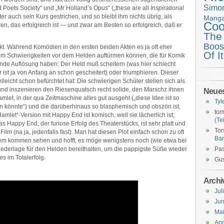
Simo
d Poets Society“ und „Mr Holland’s Opus“ („these are all
Inspirational
ter auch sein Kurs gestrichen, und so bleibt ihm nichts übrig, als
Mang
Coo
en, das erfolgreich ist — und zwar am Besten so erfolgreich, daß er
The
Boos
Akt. Während Komödien in den ersten beiden Akten es ja oft eher
Of It
 um Schwierigkeiten vor dem Helden auftürmen können, die für Komik
gende Auflösung haben: Der Held muß scheitern (was hier schlecht
r ist ja von Anfang an schon gescheitert) oder triumphieren. Dieser
ielleicht schon befürchtet hat: Die schwierigen Schüler stellen sich als
und inszenieren den Riesenquatsch recht solide, den Marschz ihnen
Neue
mlet, in der qua Zeitmaschine alles gut ausgeht („diese Idee ist so
Tyl
in könnte“) und die darüberhinaus so blasphemisch und obszön ist,
tom
mlet“-Version mit Happy End ist komisch, weil sie lächerlich ist;
(Tei
as Happy End, der furiose Erfolg des Theaterstücks, ist sehr platt und
Tor
Film (na ja, jedenfalls fast). Man hat diesen Plot einfach schon zu oft
Ba
em kommen sehen und hofft, es möge wenigstens noch (wie etwa bei
iederlage für den Helden bereithalten, um die pappigste Süße wieder
Pas
s im Totalerfolg.
Gus
Archi
Jul
Jun
Ma
Apr