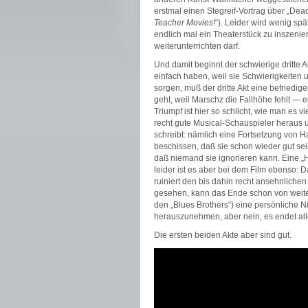
erstmal einen Stegreif-Vortrag über „Dea
Teacher Movies
!“). Leider wird wenig spä
endlich mal ein Theaterstück zu inszenier
weiterunterrichten darf.
Und damit beginnt der schwierige dritte 
einfach haben, weil sie Schwierigkeiten
sorgen, muß der dritte Akt eine befriedi
geht, weil Marschz die Fallhöhe fehlt — e
Triumpf ist hier so schlicht, wie man es v
recht gute Musical-Schauspieler heraus 
schreibt: nämlich eine Fortsetzung von Ha
beschissen, daß sie schon wieder gut se
daß niemand sie ignorieren kann. Eine „Ha
leider ist es aber bei dem Film ebenso: D
ruiniert den bis dahin recht ansehnlichen 
gesehen, kann das Ende schon von weit
den „Blues Brothers“) eine persönliche N
herauszunehmen, aber nein, es endet alle
Die ersten beiden Akte aber sind gut.