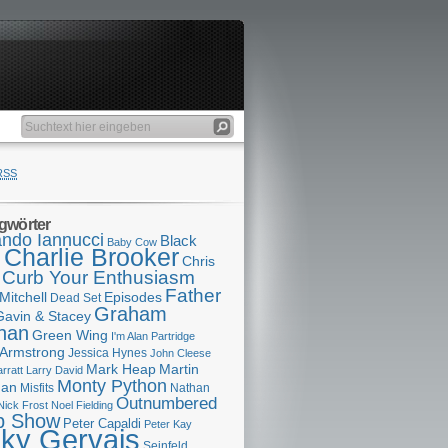
RSS
gwörter
ndo Iannucci
Black
Baby Cow
Charlie Brooker
s
Chris
Curb Your Enthusiasm
Father
Mitchell
Episodes
Dead Set
Graham
Gavin & Stacey
han
Green Wing
I'm Alan Partridge
 Armstrong
Jessica Hynes
John Cleese
Mark Heap
Martin
arratt
Larry David
Monty Python
man
Misfits
Nathan
Outnumbered
Nick Frost
Noel Fielding
p Show
Peter Capaldi
Peter Kay
cky Gervais
Seinfeld