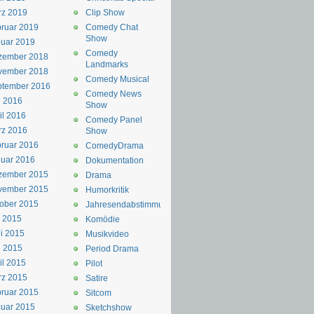
rz 2019
Clip Show
ruar 2019
Comedy Chat
Show
uar 2019
Comedy
zember 2018
Landmarks
vember 2018
Comedy Musical
ptember 2016
Comedy News
i 2016
Show
il 2016
Comedy Panel
rz 2016
Show
ruar 2016
ComedyDrama
uar 2016
Dokumentation
zember 2015
Drama
vember 2015
Humorkritik
ober 2015
Jahresendabstimmung
i 2015
Komödie
i 2015
Musikvideo
i 2015
Period Drama
il 2015
Pilot
rz 2015
Satire
ruar 2015
Sitcom
uar 2015
Sketchshow