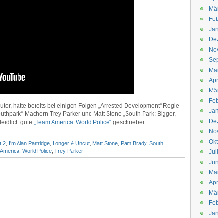
Mä
Feb
Jan
De
No
Se
Ma
Apr
Mä
Feb
tor, hatte bereits bei einigen Folgen „Arrested Development“ Regie
Jan
outhpark“-Machern Trey Parker und Matt Stone „South Park: Bigger,
De
leidlich gute
„Team America: World Police“
geschrieben.
No
Okt
t 2
,
I'm Alan Partridge
,
Longer & Uncut
,
Matt Stone
,
Pam Brady
,
South
America: World Police
,
Trey Parker
Jul
Jun
Ma
Apr
Mä
Feb
Jan