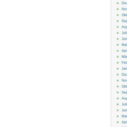
De
No
Okt
Se
Aug
Jul
Jun
Ma
Apr
Mä
Feb
Jan
De
No
Okt
Se
Aug
Jul
Jun
Ma
Apr