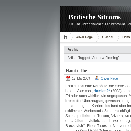
Britische Sitcoms
Ein Blog über Komisches, Englisches und Fe
Oliver Nagel
Glossar
Links
Archiv
Artikel Tagged ‘Andrew Fleming’
Hamlet it be
17. Mai 2009
Oliver Nagel
Endlich mal eine Komödie, die Steve Coog
beiden Akte von
„Hamlet 2“
(2008) prima
Erfinder auch wirklich wie angegossen: M
immer der Überzeugung gewesen, ein gro
— seine eigene Karriere bestand aber im 
schlimmen Werbespots. Seitdem schlägt er,
Schauspiellehrer in Tucson, Arizona, wo 
durchfallen — vielleicht auch, weil er re
Brockovich“). Eines Tages muß er vor meh
anderen Kunst-Wahlfächer weggestrichen 