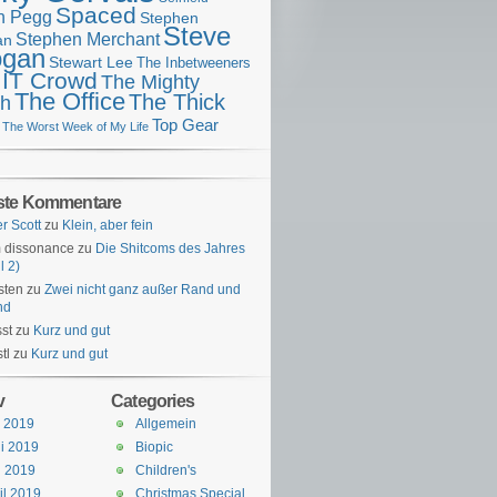
Spaced
n Pegg
Stephen
Steve
Stephen Merchant
an
gan
Stewart Lee
The Inbetweeners
 IT Crowd
The Mighty
The Office
The Thick
h
Top Gear
The Worst Week of My Life
ste Kommentare
er Scott
zu
Klein, aber fein
 dissonance
zu
Die Shitcoms des Jahres
l 2)
sten
zu
Zwei nicht ganz außer Rand und
nd
st
zu
Kurz und gut
tl
zu
Kurz und gut
v
Categories
i 2019
Allgemein
i 2019
Biopic
i 2019
Children's
il 2019
Christmas Special