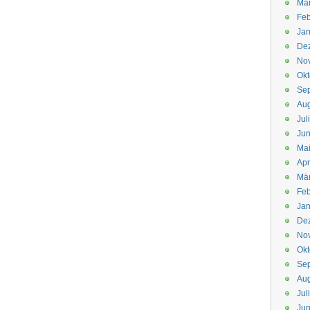
Mä
Feb
Jan
De
No
Okt
Se
Aug
Jul
Jun
Ma
Apr
Mä
Feb
Jan
De
No
Okt
Se
Aug
Jul
Jun