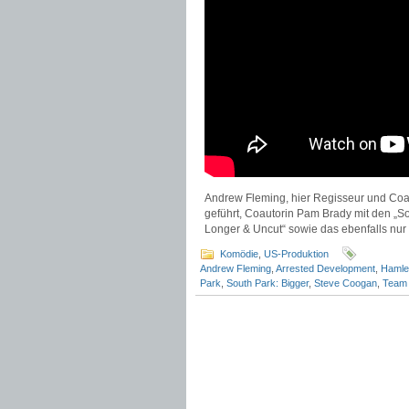
Andrew Fleming, hier Regisseur und Coau
geführt, Coautorin Pam Brady mit den „S
Longer & Uncut“ sowie das ebenfalls nur 
Komödie
,
US-Produktion
Andrew Fleming
,
Arrested Development
,
Hamle
Park
,
South Park: Bigger
,
Steve Coogan
,
Team 