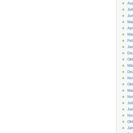
Aug
Jul
Jun
Ma
Apr
Mä
Feb
Jan
De
Okt
Mä
De
No
Okt
Ma
No
Jul
Jun
No
Okt
Jan