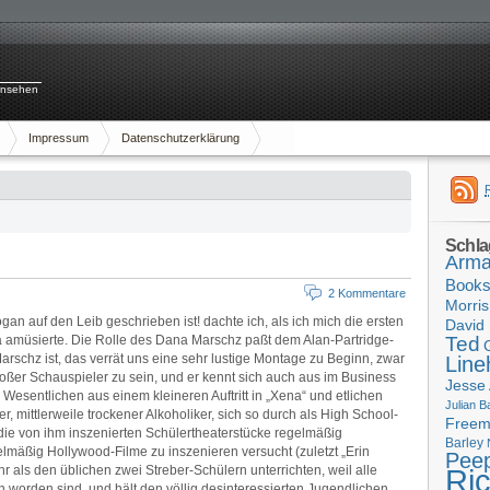
rnsehen
Impressum
Datenschutzerklärung
Schla
Arma
Book
2 Kommentare
Morris
an auf den Leib geschrieben ist! dachte ich, als ich mich die ersten
David 
 amüsierte. Die Rolle des Dana Marschz paßt dem Alan-Partridge-
Ted
arschz ist, das verrät uns eine sehr lustige Montage zu Beginn, zwar
Line
ßer Schauspieler zu sein, und er kennt sich auch aus im Business
Jesse
Wesentlichen aus einem kleineren Auftritt in „Xena“ und etlichen
Julian B
 mittlerweile trockener Alkoholiker, sich so durch als High School-
Free
die von ihm inszenierten Schülertheaterstücke regelmäßig
Barley
gelmäßig Hollywood-Filme zu inszenieren versucht (zuletzt „Erin
Pee
r als den üblichen zwei Streber-Schülern unterrichten, weil alle
Ri
worden sind, und hält den völlig desinteressierten Jugendlichen