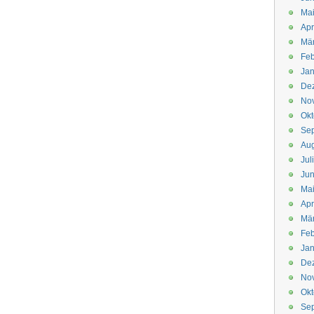
Mai
Apr
Mär
Feb
Jan
De
No
Okt
Se
Aug
Jul
Jun
Ma
Apr
Mä
Feb
Jan
De
No
Okt
Se