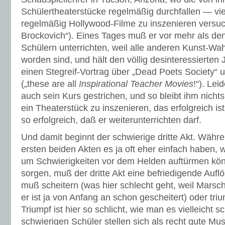
Schülertheaterstücke regelmäßig durchfallen — viel
regelmäßig Hollywood-Filme zu inszenieren versuch
Brockovich“). Eines Tages muß er vor mehr als den
Schülern unterrichten, weil alle anderen Kunst-Wa
worden sind, und hält den völlig desinteressierten
einen Stegreif-Vortrag über „Dead Poets Society“ 
(„these are all
Inspirational Teacher Movies
!“). Lei
auch sein Kurs gestrichen, und so bleibt ihm nichts
ein Theaterstück zu inszenieren, das erfolgreich 
so erfolgreich, daß er weiterunterrichten darf.
Und damit beginnt der schwierige dritte Akt. Wäh
ersten beiden Akten es ja oft eher einfach haben, w
um Schwierigkeiten vor dem Helden auftürmen kön
sorgen, muß der dritte Akt eine befriedigende Auf
muß scheitern (was hier schlecht geht, weil Marsch
er ist ja von Anfang an schon gescheitert) oder tri
Triumpf ist hier so schlicht, wie man es vielleicht s
schwierigen Schüler stellen sich als recht gute Mu