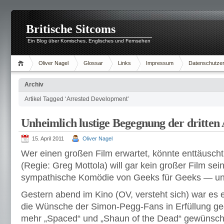
Britische Sitcoms
Ein Blog über Komisches, Englisches und Fernsehen
Oliver Nagel
Glossar
Links
Impressum
Datenschutzer
Archiv
Artikel Tagged ‘Arrested Development’
Unheimlich lustige Begegnung der dritten 
15. April 2011
Oliver Nagel
Wer einen großen Film erwartet, könnte enttäuscht
(Regie: Greg Mottola) will gar kein großer Film sei
sympathische Komödie von Geeks für Geeks — und
Gestern abend im Kino (OV, versteht sich) war es e
die Wünsche der Simon-Pegg-Fans in Erfüllung ge
mehr „Spaced“ und „Shaun of the Dead“ gewünsch