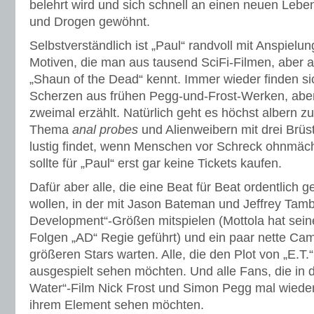
belehrt wird und sich schnell an einen neuen Leben
und Drogen gewöhnt.
Selbstverständlich ist „Paul“ randvoll mit Anspielu
Motiven, die man aus tausend SciFi-Filmen, aber 
„Shaun of the Dead“ kennt. Immer wieder finden si
Scherzen aus frühen Pegg-und-Frost-Werken, abe
zweimal erzählt. Natürlich geht es höchst albern z
Thema
anal probes
und Alienweibern mit drei Brüst
lustig findet, wenn Menschen vor Schreck ohnmächt
sollte für „Paul“ erst gar keine Tickets kaufen.
Dafür aber alle, die eine Beat für Beat ordentlic
wollen, in der mit Jason Bateman und Jeffrey Tamb
Development“-Größen mitspielen (Mottola hat seine
Folgen „AD“ Regie geführt) und ein paar nette Cam
größeren Stars warten. Alle, die den Plot von „E.T
ausgespielt sehen möchten. Und alle Fans, die in d
Water“-Film Nick Frost und Simon Pegg mal wied
ihrem Element sehen möchten.