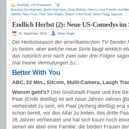
Komödie
,
US-Produktion
Arrested Development
,
Burke And Hare
,
Greg Mottola
,
How to Lose Friends and Alie
Tambor
,
Nick Frost
,
Paul
,
Seth Rogen
,
Shaun of the Dead
,
Simon Pegg
,
Spaced
Endlich Herbst (2): Neue US-Comedys im 
25. September 2010
Oliver Nagel
Die Herbstseason der amerikanischen TV-Sender
zu bieten, aber welche neue Serie taugt wirklich e
das natürlich erst nach zwei oder drei Folgen sage
mal meine Vermutungen zu…
Better With You
ABC, 22 Min., Sitcom, Multi-Camera, Laugh Tra
Worum geht’s?
Drei Großstadt-Paare und ihre B
Paar (Ende dreißig) ist seit neun Jahren Jahren g
verheiratet zu sein, ein Paar (Anfang dreißig) ers
schon bereit, vor den Altar zu treten, das dritte Paar
35 Jahren verheiratet und hat sich kaum noch etwa
sehen wir aber
eine
Familie: die beiden Frauen der