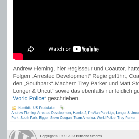
Andrew Fleming, hier Regisseur und Coautor, hatte 
Folgen „Arrested Development“ Regie geführt, Coa
den „Southpark“-Machern Trey Parker und Matt Sto
Longer & Uncut“ sowie das ebenfalls nur leidlich g
World Police“
geschrieben.
Komödie
,
US-Produktion
Andrew Fleming
,
Arrested Development
,
Hamlet 2
,
I'm Alan Partridge
,
Longer & Uncu
Park
,
South Park: Bigger
,
Steve Coogan
,
Team America: World Police
,
Trey Parker
Copyright © 1999-2023 Britische Sitcoms