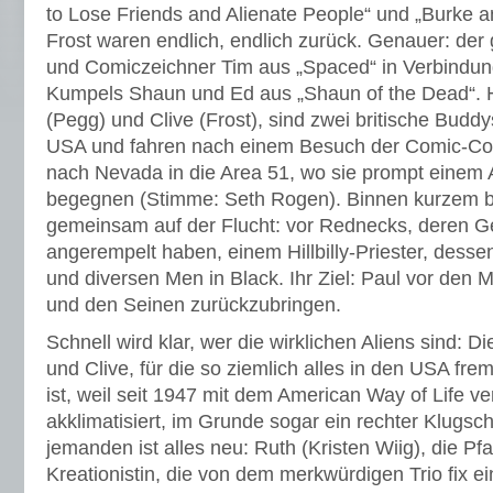
to Lose Friends and Alienate People“ und „Burke 
Frost waren endlich, endlich zurück. Genauer: der
und Comiczeichner Tim aus „Spaced“ in Verbindun
Kumpels Shaun und Ed aus „Shaun of the Dead“. 
(Pegg) und Clive (Frost), sind zwei britische Budd
USA und fahren nach einem Besuch der Comic-Co
nach Nevada in die Area 51, wo sie prompt einem 
begegnen (Stimme: Seth Rogen). Binnen kurzem be
gemeinsam auf der Flucht: vor Rednecks, deren 
angerempelt haben, einem Hillbilly-Priester, dessen 
und diversen Men in Black. Ihr Ziel: Paul vor den
und den Seinen zurückzubringen.
Schnell wird klar, wer die wirklichen Aliens sind:
und Clive, für die so ziemlich alles in den USA fre
ist, weil seit 1947 mit dem American Way of Life ve
akklimatisiert, im Grunde sogar ein rechter Klugsc
jemanden ist alles neu: Ruth (Kristen Wiig), die Pf
Kreationistin, die von dem merkwürdigen Trio fix 