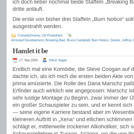
ich doch lieber nochmal beide Staffeln „Breaking B
dritte anläuft.
Die erste von bisher drei Staffeln „Burn Notice“ sol
ausgestrahlt werden.
ComedyDrama
,
US-Produktion
Arrested Development
,
Breaking Bad
,
Bruce Campbell
,
Burn Notice
,
Dexter
,
Jeffrey
Hamlet it be
17. Mai 2009
Oliver Nagel
Endlich mal eine Komödie, die Steve Coogan auf de
dachte ich, als ich mich die ersten beiden Akte vo
prima amüsierte. Die Rolle des Dana Marschz paßt
Erfinder auch wirklich wie angegossen: Marschz ist
sehr lustige Montage zu Beginn, zwar immer der
ein großer Schauspieler zu sein, und er kennt sic
— seine eigene Karriere bestand aber im Wesentl
kleineren Auftritt in „Xena“ und etlichen schlimm
schlägt er, mittlerweile trockener Alkoholiker, sich
Schauspiellehrer in Tucson, Arizona, wo die von ih