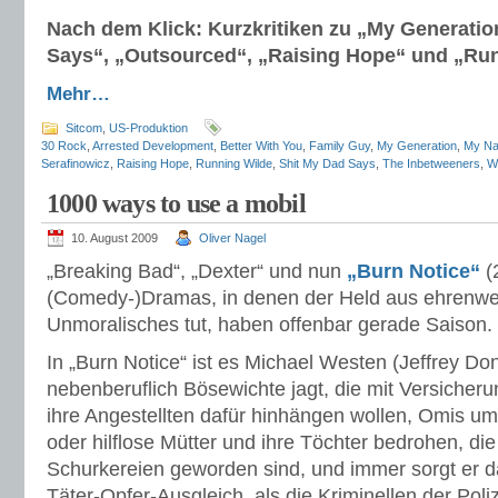
Nach dem Klick: Kurzkritiken zu „My Generatio
Says“, „Outsourced“, „Raising Hope“ und „Run
Mehr…
Sitcom
,
US-Produktion
30 Rock
,
Arrested Development
,
Better With You
,
Family Guy
,
My Generation
,
My Na
Serafinowicz
,
Raising Hope
,
Running Wilde
,
Shit My Dad Says
,
The Inbetweeners
,
Wi
1000 ways to use a mobil
10. August 2009
Oliver Nagel
„Breaking Bad“, „Dexter“ und nun
„Burn Notice“
(
(Comedy-)Dramas, in denen der Held aus ehrenw
Unmoralisches tut, haben offenbar gerade Saison.
In „Burn Notice“ ist es Michael Westen (Jeffrey Do
nebenberuflich Bösewichte jagt, die mit Versiche
ihre Angestellten dafür hinhängen wollen, Omis um
oder hilflose Mütter und ihre Töchter bedrohen, di
Schurkereien geworden sind, und immer sorgt er da
Täter-Opfer-Ausgleich, als die Kriminellen der Pol